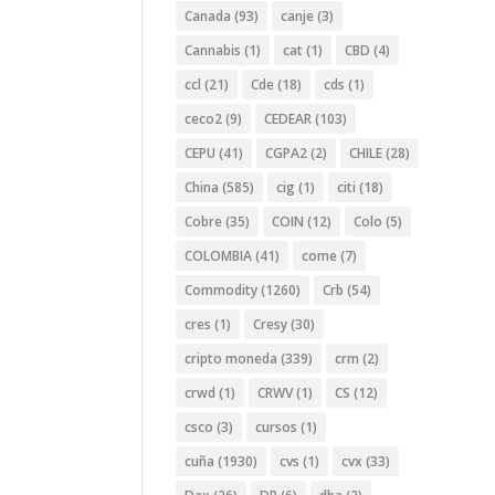
Canada
(93)
canje
(3)
Cannabis
(1)
cat
(1)
CBD
(4)
ccl
(21)
Cde
(18)
cds
(1)
ceco2
(9)
CEDEAR
(103)
CEPU
(41)
CGPA2
(2)
CHILE
(28)
China
(585)
cig
(1)
citi
(18)
Cobre
(35)
COIN
(12)
Colo
(5)
COLOMBIA
(41)
come
(7)
Commodity
(1260)
Crb
(54)
cres
(1)
Cresy
(30)
cripto moneda
(339)
crm
(2)
crwd
(1)
CRWV
(1)
CS
(12)
csco
(3)
cursos
(1)
cuña
(1930)
cvs
(1)
cvx
(33)