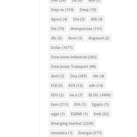
Dax
(26)
DB
(6)
dba
(2)
Deja vu
(134)
Desp
(10)
dgcu2
(4)
Dia
(2)
didi
(4)
Dis
(19)
divergencias
(141)
dlo
(3)
docn
(1)
dogeusd
(2)
Dolar
(1671)
Dow Jones Industrial
(265)
Dow Jones Transport
(88)
duol
(2)
Dxy
(289)
ebr
(4)
ECB
(5)
ECH
(12)
edn
(14)
EDU
(2)
ee.u
(7)
EE.UU.
(4496)
Eem
(211)
EFA
(1)
Egipto
(1)
egpt
(1)
EGRNF
(1)
Emb
(32)
Emerging market
(2236)
encuesta
(1)
Energia
(377)