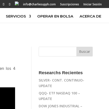
info@charliesupph.com
Suscripciones
Iniciar Sesión
SERVICIOS
OPERAR EN BOLSA
ACERCA DE
en los 4
Researchs Recientes
SILVER- CONT. CONTINUO-
UPDATE
QQQ- ETF NASDAQ 100 –
UPDATE
DOW JONES INDUSTRIAL –