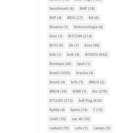
benchmark
(6)
BHIP
(18)
BHP
(4)
BIDU
(27)
bili
(6)
Binance
(1)
biotecnologia
(6)
biox
(1)
BITCOIN
(214)
BITO
(5)
bk
(1)
bma
(98)
bnb
(1)
bolt
(4)
BONOS
(842)
Bovespa
(43)
bpat
(1)
Brasil
(1055)
brecha
(4)
Brexit
(4)
brfs
(7)
BRK/A
(2)
BRK/B
(10)
BSBR
(1)
btc
(210)
BTCUSD
(212)
bull flag
(625)
byddy
(4)
byma
(14)
C
(13)
CAAP
(10)
cac 40
(10)
cadusd
(19)
cafe
(1)
campo
(5)