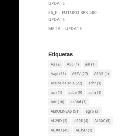
UPDATE
ES_F – FUTURO SPX 500 –
UPDATE
META – UPDATE
Etiquetas
A3
(2)
A50
(1)
aal
(1)
Aapl
(66)
ABEV
(27)
ABNB
(1)
aceite de soja
(22)
achr
(1)
acn
(1)
adbe
(9)
adm
(1)
Adr
(18)
ae38d
(3)
AEROLINEAS
(51)
agro
(3)
AL29D
(2)
al30$
(4)
AL30C
(5)
AL30D
(45)
AL35D
(1)