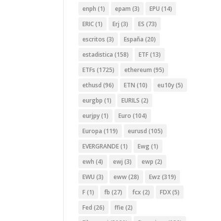
enph
(1)
epam
(3)
EPU
(14)
ERIC
(1)
Erj
(3)
ES
(73)
escritos
(3)
España
(20)
estadistica
(158)
ETF
(13)
ETFs
(1725)
ethereum
(95)
ethusd
(96)
ETN
(10)
eu10y
(5)
eurgbp
(1)
EURILS
(2)
eurjpy
(1)
Euro
(104)
Europa
(119)
eurusd
(105)
EVERGRANDE
(1)
Ewg
(1)
ewh
(4)
ewj
(3)
ewp
(2)
EWU
(3)
eww
(28)
Ewz
(319)
F
(1)
fb
(27)
fcx
(2)
FDX
(5)
Fed
(26)
ffie
(2)