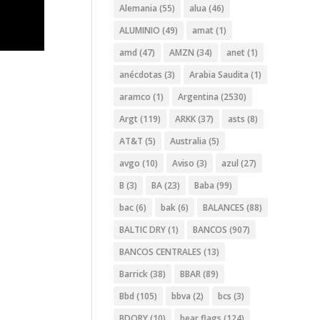
Alemania
(55)
alua
(46)
ALUMINIO
(49)
amat
(1)
amd
(47)
AMZN
(34)
anet
(1)
anécdotas
(3)
Arabia Saudita
(1)
aramco
(1)
Argentina
(2530)
Argt
(119)
ARKK
(37)
asts
(8)
AT&T
(5)
Australia
(5)
avgo
(10)
Aviso
(3)
azul
(27)
B
(3)
BA
(23)
Baba
(99)
bac
(6)
bak
(6)
BALANCES
(88)
BALTIC DRY
(1)
BANCOS
(907)
BANCOS CENTRALES
(13)
Barrick
(38)
BBAR
(89)
Bbd
(105)
bbva
(2)
bcs
(3)
BDORY
(10)
bear flags
(124)