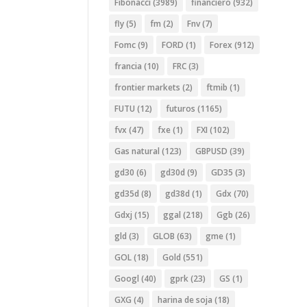
Fibonacci
(3989)
financiero
(932)
fly
(5)
fm
(2)
Fnv
(7)
Fomc
(9)
FORD
(1)
Forex
(912)
francia
(10)
FRC
(3)
frontier markets
(2)
ftmib
(1)
FUTU
(12)
futuros
(1165)
fvx
(47)
fxe
(1)
FXI
(102)
Gas natural
(123)
GBPUSD
(39)
gd30
(6)
gd30d
(9)
GD35
(3)
gd35d
(8)
gd38d
(1)
Gdx
(70)
Gdxj
(15)
ggal
(218)
Ggb
(26)
gld
(3)
GLOB
(63)
gme
(1)
GOL
(18)
Gold
(551)
Googl
(40)
gprk
(23)
GS
(1)
GXG
(4)
harina de soja
(18)