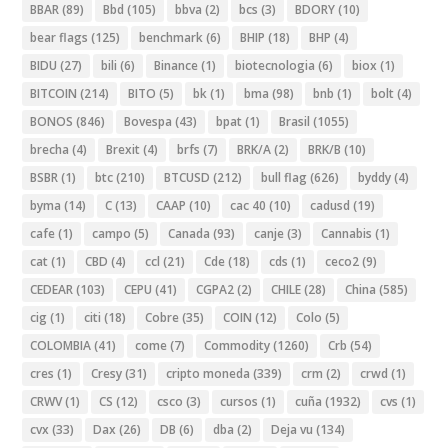
BBAR
(89)
Bbd
(105)
bbva
(2)
bcs
(3)
BDORY
(10)
bear flags
(125)
benchmark
(6)
BHIP
(18)
BHP
(4)
BIDU
(27)
bili
(6)
Binance
(1)
biotecnologia
(6)
biox
(1)
BITCOIN
(214)
BITO
(5)
bk
(1)
bma
(98)
bnb
(1)
bolt
(4)
BONOS
(846)
Bovespa
(43)
bpat
(1)
Brasil
(1055)
brecha
(4)
Brexit
(4)
brfs
(7)
BRK/A
(2)
BRK/B
(10)
BSBR
(1)
btc
(210)
BTCUSD
(212)
bull flag
(626)
byddy
(4)
byma
(14)
C
(13)
CAAP
(10)
cac 40
(10)
cadusd
(19)
cafe
(1)
campo
(5)
Canada
(93)
canje
(3)
Cannabis
(1)
cat
(1)
CBD
(4)
ccl
(21)
Cde
(18)
cds
(1)
ceco2
(9)
CEDEAR
(103)
CEPU
(41)
CGPA2
(2)
CHILE
(28)
China
(585)
cig
(1)
citi
(18)
Cobre
(35)
COIN
(12)
Colo
(5)
COLOMBIA
(41)
come
(7)
Commodity
(1260)
Crb
(54)
cres
(1)
Cresy
(31)
cripto moneda
(339)
crm
(2)
crwd
(1)
CRWV
(1)
CS
(12)
csco
(3)
cursos
(1)
cuña
(1932)
cvs
(1)
cvx
(33)
Dax
(26)
DB
(6)
dba
(2)
Deja vu
(134)