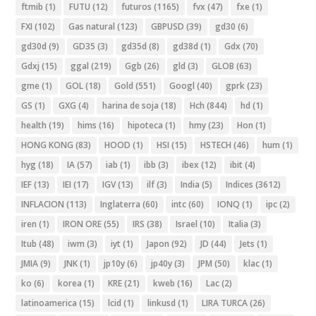
ftmib
(1)
FUTU
(12)
futuros
(1165)
fvx
(47)
fxe
(1)
FXI
(102)
Gas natural
(123)
GBPUSD
(39)
gd30
(6)
gd30d
(9)
GD35
(3)
gd35d
(8)
gd38d
(1)
Gdx
(70)
Gdxj
(15)
ggal
(219)
Ggb
(26)
gld
(3)
GLOB
(63)
gme
(1)
GOL
(18)
Gold
(551)
Googl
(40)
gprk
(23)
GS
(1)
GXG
(4)
harina de soja
(18)
Hch
(844)
hd
(1)
health
(19)
hims
(16)
hipoteca
(1)
hmy
(23)
Hon
(1)
HONG KONG
(83)
HOOD
(1)
HSI
(15)
HSTECH
(46)
hum
(1)
hyg
(18)
IA
(57)
iab
(1)
ibb
(3)
ibex
(12)
ibit
(4)
IEF
(13)
IEI
(17)
IGV
(13)
ilf
(3)
India
(5)
Indices
(3612)
INFLACION
(113)
Inglaterra
(60)
intc
(60)
IONQ
(1)
ipc
(2)
iren
(1)
IRON ORE
(55)
IRS
(38)
Israel
(10)
Italia
(3)
Itub
(48)
iwm
(3)
iyt
(1)
Japon
(92)
JD
(44)
Jets
(1)
JMIA
(9)
JNK
(1)
jp10y
(6)
jp40y
(3)
JPM
(50)
klac
(1)
ko
(6)
korea
(1)
KRE
(21)
kweb
(16)
Lac
(2)
latinoamerica
(15)
lcid
(1)
linkusd
(1)
LIRA TURCA
(26)