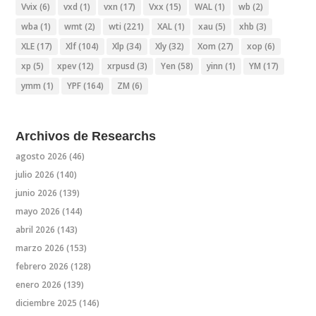
Vvix
(6)
vxd
(1)
vxn
(17)
Vxx
(15)
WAL
(1)
wb
(2)
wba
(1)
wmt
(2)
wti
(221)
XAL
(1)
xau
(5)
xhb
(3)
XLE
(17)
Xlf
(104)
Xlp
(34)
Xly
(32)
Xom
(27)
xop
(6)
xp
(5)
xpev
(12)
xrpusd
(3)
Yen
(58)
yinn
(1)
YM
(17)
ymm
(1)
YPF
(164)
ZM
(6)
Archivos de Researchs
agosto 2026
(46)
julio 2026
(140)
junio 2026
(139)
mayo 2026
(144)
abril 2026
(143)
marzo 2026
(153)
febrero 2026
(128)
enero 2026
(139)
diciembre 2025
(146)