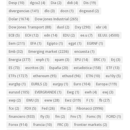
Desp
(10)
dgcu2
(4)
Dia
(2)
didi
(4)
Dis
(19)
divergencias
(141)
dlo
(3)
docn
(1)
dogeusd
(2)
Dolar
(1674)
Dow Jones Industrial
(265)
Dow Jones Transport
(88)
duol
(2)
Dxy
(290)
ebr
(4)
ECB
(5)
ECH
(12)
edn
(14)
EDU
(2)
ee.u
(7)
EE.UU.
(4500)
Eem
(211)
EFA
(1)
Egipto
(1)
egpt
(1)
EGRNF
(1)
Emb
(32)
Emerging market
(2236)
encuesta
(1)
Energia
(377)
enph
(1)
epam
(3)
EPU
(14)
ERIC
(1)
Erj
(3)
ES
(73)
escritos
(3)
España
(20)
estadistica
(158)
ETF
(13)
ETFs
(1727)
ethereum
(95)
ethusd
(96)
ETN
(10)
eu10y
(5)
eurgbp
(1)
EURILS
(2)
eurjpy
(1)
Euro
(104)
Europa
(119)
eurusd
(105)
EVERGRANDE
(1)
Ewg
(1)
ewh
(4)
ewj
(3)
ewp
(2)
EWU
(3)
eww
(28)
Ewz
(319)
F
(1)
fb
(27)
fcx
(2)
FDX
(5)
Fed
(26)
ffie
(2)
Fibonacci
(3996)
financiero
(933)
fly
(5)
fm
(2)
Fnv
(7)
Fomc
(9)
FORD
(1)
Forex
(914)
francia
(10)
FRC
(3)
frontier markets
(2)