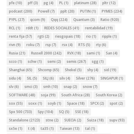
pfe
(10)
pff
(3)
pg
(4)
PL
(1)
platinum
(28)
pltr
(12)
podcast
(200)
Powell
(7)
pplt
(20)
PUTIN
(1)
PYMES
(234)
PYPL
(27)
qcom
(9)
Qqq
(224)
Quantum
(3)
Ratio
(920)
RCL
(1)
rddt
(1)
REDES SOCIALES
(41)
rentabilidad
(19)
renta fija
(57)
rgti
(2)
riesgopais
(18)
rio
(1)
ripple
(1)
rivn
(9)
roku
(7)
rsp
(7)
rsx
(4)
RTS
(5)
rty
(6)
Rusia
(21)
Russell 2000
(242)
RVX
(18)
sami
(1)
San
(4)
scco
(1)
schw
(1)
semi
(2)
semis
(267)
sgg
(1)
Shanghai
(65)
Shcomp
(65)
Shekel
(5)
shy
(4)
sid
(19)
sidu
(4)
SIL
(5)
SILJ
(6)
silv
(4)
Silver
(276)
SINGAPUR
(1)
slv
(6)
smci
(3)
smh
(10)
snap
(2)
snow
(7)
SOFTWARE
(48)
soja
(99)
South Africa
(28)
South Korea
(2)
sox
(55)
soxx
(1)
soyb
(1)
Space
(18)
SPCX
(2)
spot
(2)
Spx 500
(733)
Spy
(104)
SQ
(5)
SSE
(18)
Standalone
(2123)
stne
(2)
SUECIA
(2)
Suiza
(18)
supv
(93)
sx5e
(1)
t
(4)
ta35
(1)
Taiwan
(13)
tal
(1)