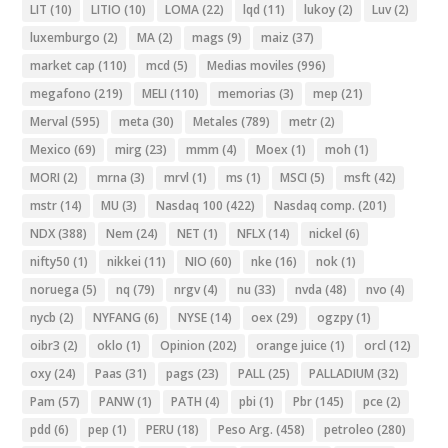
LIT
(10)
LITIO
(10)
LOMA
(22)
lqd
(11)
lukoy
(2)
Luv
(2)
luxemburgo
(2)
MA
(2)
mags
(9)
maiz
(37)
market cap
(110)
mcd
(5)
Medias moviles
(996)
megafono
(219)
MELI
(110)
memorias
(3)
mep
(21)
Merval
(595)
meta
(30)
Metales
(789)
metr
(2)
Mexico
(69)
mirg
(23)
mmm
(4)
Moex
(1)
moh
(1)
MORI
(2)
mrna
(3)
mrvl
(1)
ms
(1)
MSCI
(5)
msft
(42)
mstr
(14)
MU
(3)
Nasdaq 100
(422)
Nasdaq comp.
(201)
NDX
(388)
Nem
(24)
NET
(1)
NFLX
(14)
nickel
(6)
nifty50
(1)
nikkei
(11)
NIO
(60)
nke
(16)
nok
(1)
noruega
(5)
nq
(79)
nrgv
(4)
nu
(33)
nvda
(48)
nvo
(4)
nycb
(2)
NYFANG
(6)
NYSE
(14)
oex
(29)
ogzpy
(1)
oibr3
(2)
oklo
(1)
Opinion
(202)
orange juice
(1)
orcl
(12)
oxy
(24)
Paas
(31)
pags
(23)
PALL
(25)
PALLADIUM
(32)
Pam
(57)
PANW
(1)
PATH
(4)
pbi
(1)
Pbr
(145)
pce
(2)
pdd
(6)
pep
(1)
PERU
(18)
Peso Arg.
(458)
petroleo
(280)