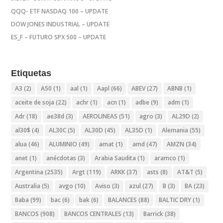
QQQ- ETF NASDAQ 100 – UPDATE
DOW JONES INDUSTRIAL – UPDATE
ES_F – FUTURO SPX 500 – UPDATE
Etiquetas
A3
(2)
A50
(1)
aal
(1)
Aapl
(66)
ABEV
(27)
ABNB
(1)
aceite de soja
(22)
achr
(1)
acn
(1)
adbe
(9)
adm
(1)
Adr
(18)
ae38d
(3)
AEROLINEAS
(51)
agro
(3)
AL29D
(2)
al30$
(4)
AL30C
(5)
AL30D
(45)
AL35D
(1)
Alemania
(55)
alua
(46)
ALUMINIO
(49)
amat
(1)
amd
(47)
AMZN
(34)
anet
(1)
anécdotas
(3)
Arabia Saudita
(1)
aramco
(1)
Argentina
(2535)
Argt
(119)
ARKK
(37)
asts
(8)
AT&T
(5)
Australia
(5)
avgo
(10)
Aviso
(3)
azul
(27)
B
(3)
BA
(23)
Baba
(99)
bac
(6)
bak
(6)
BALANCES
(88)
BALTIC DRY
(1)
BANCOS
(908)
BANCOS CENTRALES
(13)
Barrick
(38)