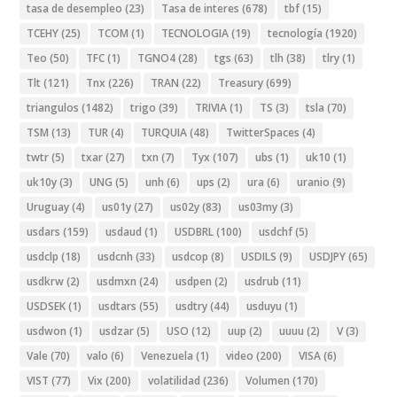
tasa de desempleo
(23)
Tasa de interes
(678)
tbf
(15)
TCEHY
(25)
TCOM
(1)
TECNOLOGIA
(19)
tecnología
(1920)
Teo
(50)
TFC
(1)
TGNO4
(28)
tgs
(63)
tlh
(38)
tlry
(1)
Tlt
(121)
Tnx
(226)
TRAN
(22)
Treasury
(699)
triangulos
(1482)
trigo
(39)
TRIVIA
(1)
TS
(3)
tsla
(70)
TSM
(13)
TUR
(4)
TURQUIA
(48)
TwitterSpaces
(4)
twtr
(5)
txar
(27)
txn
(7)
Tyx
(107)
ubs
(1)
uk10
(1)
uk10y
(3)
UNG
(5)
unh
(6)
ups
(2)
ura
(6)
uranio
(9)
Uruguay
(4)
us01y
(27)
us02y
(83)
us03my
(3)
usdars
(159)
usdaud
(1)
USDBRL
(100)
usdchf
(5)
usdclp
(18)
usdcnh
(33)
usdcop
(8)
USDILS
(9)
USDJPY
(65)
usdkrw
(2)
usdmxn
(24)
usdpen
(2)
usdrub
(11)
USDSEK
(1)
usdtars
(55)
usdtry
(44)
usduyu
(1)
usdwon
(1)
usdzar
(5)
USO
(12)
uup
(2)
uuuu
(2)
V
(3)
Vale
(70)
valo
(6)
Venezuela
(1)
video
(200)
VISA
(6)
VIST
(77)
Vix
(200)
volatilidad
(236)
Volumen
(170)