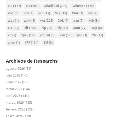
VIST
(77)
Vix
(200)
volatilidad
(236)
Volumen
(170)
Vvix
(6)
vxd
(1)
vxn
(17)
Vxx
(15)
WAL
(1)
wb
(2)
wba
(1)
wmt
(2)
wti
(221)
XAL
(1)
xau
(5)
xhb
(3)
XLE
(17)
Xlf
(104)
Xlp
(34)
Xly
(32)
Xom
(27)
xop
(6)
xp
(5)
xpev
(12)
xrpusd
(3)
Yen
(58)
yinn
(1)
YM
(17)
ymm
(1)
YPF
(164)
ZM
(6)
Archivos de Researchs
agosto 2026
(31)
julio 2026
(140)
junio 2026
(139)
mayo 2026
(144)
abril 2026
(143)
marzo 2026
(153)
febrero 2026
(128)
enero 2026
(139)