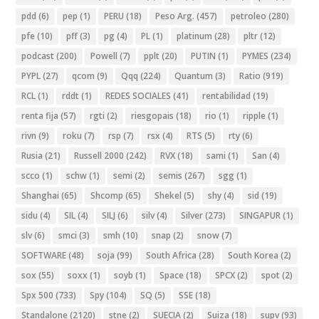
pdd
(6)
pep
(1)
PERU
(18)
Peso Arg.
(457)
petroleo
(280)
pfe
(10)
pff
(3)
pg
(4)
PL
(1)
platinum
(28)
pltr
(12)
podcast
(200)
Powell
(7)
pplt
(20)
PUTIN
(1)
PYMES
(234)
PYPL
(27)
qcom
(9)
Qqq
(224)
Quantum
(3)
Ratio
(919)
RCL
(1)
rddt
(1)
REDES SOCIALES
(41)
rentabilidad
(19)
renta fija
(57)
rgti
(2)
riesgopais
(18)
rio
(1)
ripple
(1)
rivn
(9)
roku
(7)
rsp
(7)
rsx
(4)
RTS
(5)
rty
(6)
Rusia
(21)
Russell 2000
(242)
RVX
(18)
sami
(1)
San
(4)
scco
(1)
schw
(1)
semi
(2)
semis
(267)
sgg
(1)
Shanghai
(65)
Shcomp
(65)
Shekel
(5)
shy
(4)
sid
(19)
sidu
(4)
SIL
(4)
SILJ
(6)
silv
(4)
Silver
(273)
SINGAPUR
(1)
slv
(6)
smci
(3)
smh
(10)
snap
(2)
snow
(7)
SOFTWARE
(48)
soja
(99)
South Africa
(28)
South Korea
(2)
sox
(55)
soxx
(1)
soyb
(1)
Space
(18)
SPCX
(2)
spot
(2)
Spx 500
(733)
Spy
(104)
SQ
(5)
SSE
(18)
Standalone
(2120)
stne
(2)
SUECIA
(2)
Suiza
(18)
supv
(93)