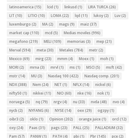
latinoamerica
(15)
lcid
(1)
linkusd
(1)
LIRA TURCA
(26)
LIT
(10)
LITIO
(10)
LOMA
(22)
lqd
(11)
lukoy
(2)
Luv
(2)
luxemburgo
(2)
MA
(2)
mags
(9)
maiz
(37)
market cap
(110)
mcd
(5)
Medias moviles
(996)
megafono
(219)
MELI
(109)
memorias
(3)
mep
(21)
Merval
(594)
meta
(30)
Metales
(784)
metr
(2)
Mexico
(69)
mirg
(23)
mmm
(4)
Moex
(1)
moh
(1)
MORI
(2)
mrna
(3)
mrvl
(1)
ms
(1)
MSCI
(5)
msft
(42)
mstr
(14)
MU
(3)
Nasdaq 100
(422)
Nasdaq comp.
(201)
NDX
(388)
Nem
(24)
NET
(1)
NFLX
(14)
nickel
(6)
nifty50
(1)
nikkei
(11)
NIO
(60)
nke
(16)
nok
(1)
noruega
(5)
nq
(79)
nrgv
(4)
nu
(33)
nvda
(48)
nvo
(4)
nycb
(2)
NYFANG
(6)
NYSE
(14)
oex
(29)
ogzpy
(1)
oibr3
(2)
oklo
(1)
Opinion
(202)
orange juice
(1)
orcl
(12)
oxy
(24)
Paas
(31)
pags
(23)
PALL
(25)
PALLADIUM
(32)
Pam
(57)
PANW
(1)
PATH
(4)
pbi
(1)
Pbr
(145)
pce
(2)