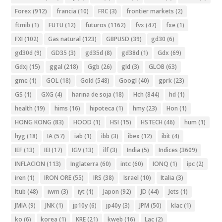
Forex
(912)
francia
(10)
FRC
(3)
frontier markets
(2)
ftmib
(1)
FUTU
(12)
futuros
(1162)
fvx
(47)
fxe
(1)
FXI
(102)
Gas natural
(123)
GBPUSD
(39)
gd30
(6)
gd30d
(9)
GD35
(3)
gd35d
(8)
gd38d
(1)
Gdx
(69)
Gdxj
(15)
ggal
(218)
Ggb
(26)
gld
(3)
GLOB
(63)
gme
(1)
GOL
(18)
Gold
(548)
Googl
(40)
gprk
(23)
GS
(1)
GXG
(4)
harina de soja
(18)
Hch
(844)
hd
(1)
health
(19)
hims
(16)
hipoteca
(1)
hmy
(23)
Hon
(1)
HONG KONG
(83)
HOOD
(1)
HSI
(15)
HSTECH
(46)
hum
(1)
hyg
(18)
IA
(57)
iab
(1)
ibb
(3)
ibex
(12)
ibit
(4)
IEF
(13)
IEI
(17)
IGV
(13)
ilf
(3)
India
(5)
Indices
(3609)
INFLACION
(113)
Inglaterra
(60)
intc
(60)
IONQ
(1)
ipc
(2)
iren
(1)
IRON ORE
(55)
IRS
(38)
Israel
(10)
Italia
(3)
Itub
(48)
iwm
(3)
iyt
(1)
Japon
(92)
JD
(44)
Jets
(1)
JMIA
(9)
JNK
(1)
jp10y
(6)
jp40y
(3)
JPM
(50)
klac
(1)
ko
(6)
korea
(1)
KRE
(21)
kweb
(16)
Lac
(2)