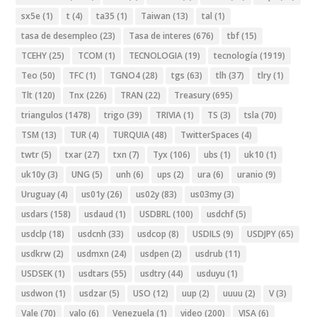
sx5e
(1)
t
(4)
ta35
(1)
Taiwan
(13)
tal
(1)
tasa de desempleo
(23)
Tasa de interes
(676)
tbf
(15)
TCEHY
(25)
TCOM
(1)
TECNOLOGIA
(19)
tecnología
(1919)
Teo
(50)
TFC
(1)
TGNO4
(28)
tgs
(63)
tlh
(37)
tlry
(1)
Tlt
(120)
Tnx
(226)
TRAN
(22)
Treasury
(695)
triangulos
(1478)
trigo
(39)
TRIVIA
(1)
TS
(3)
tsla
(70)
TSM
(13)
TUR
(4)
TURQUIA
(48)
TwitterSpaces
(4)
twtr
(5)
txar
(27)
txn
(7)
Tyx
(106)
ubs
(1)
uk10
(1)
uk10y
(3)
UNG
(5)
unh
(6)
ups
(2)
ura
(6)
uranio
(9)
Uruguay
(4)
us01y
(26)
us02y
(83)
us03my
(3)
usdars
(158)
usdaud
(1)
USDBRL
(100)
usdchf
(5)
usdclp
(18)
usdcnh
(33)
usdcop
(8)
USDILS
(9)
USDJPY
(65)
usdkrw
(2)
usdmxn
(24)
usdpen
(2)
usdrub
(11)
USDSEK
(1)
usdtars
(55)
usdtry
(44)
usduyu
(1)
usdwon
(1)
usdzar
(5)
USO
(12)
uup
(2)
uuuu
(2)
V
(3)
Vale
(70)
valo
(6)
Venezuela
(1)
video
(200)
VISA
(6)