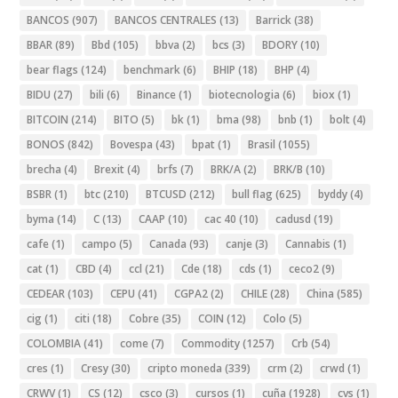
BANCOS
(907)
BANCOS CENTRALES
(13)
Barrick
(38)
BBAR
(89)
Bbd
(105)
bbva
(2)
bcs
(3)
BDORY
(10)
bear flags
(124)
benchmark
(6)
BHIP
(18)
BHP
(4)
BIDU
(27)
bili
(6)
Binance
(1)
biotecnologia
(6)
biox
(1)
BITCOIN
(214)
BITO
(5)
bk
(1)
bma
(98)
bnb
(1)
bolt
(4)
BONOS
(842)
Bovespa
(43)
bpat
(1)
Brasil
(1055)
brecha
(4)
Brexit
(4)
brfs
(7)
BRK/A
(2)
BRK/B
(10)
BSBR
(1)
btc
(210)
BTCUSD
(212)
bull flag
(625)
byddy
(4)
byma
(14)
C
(13)
CAAP
(10)
cac 40
(10)
cadusd
(19)
cafe
(1)
campo
(5)
Canada
(93)
canje
(3)
Cannabis
(1)
cat
(1)
CBD
(4)
ccl
(21)
Cde
(18)
cds
(1)
ceco2
(9)
CEDEAR
(103)
CEPU
(41)
CGPA2
(2)
CHILE
(28)
China
(585)
cig
(1)
citi
(18)
Cobre
(35)
COIN
(12)
Colo
(5)
COLOMBIA
(41)
come
(7)
Commodity
(1257)
Crb
(54)
cres
(1)
Cresy
(30)
cripto moneda
(339)
crm
(2)
crwd
(1)
CRWV
(1)
CS
(12)
csco
(3)
cursos
(1)
cuña
(1928)
cvs
(1)