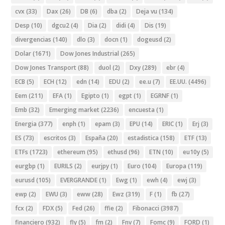
cvx
(33)
Dax
(26)
DB
(6)
dba
(2)
Deja vu
(134)
Desp
(10)
dgcu2
(4)
Dia
(2)
didi
(4)
Dis
(19)
divergencias
(140)
dlo
(3)
docn
(1)
dogeusd
(2)
Dolar
(1671)
Dow Jones Industrial
(265)
Dow Jones Transport
(88)
duol
(2)
Dxy
(289)
ebr
(4)
ECB
(5)
ECH
(12)
edn
(14)
EDU
(2)
ee.u
(7)
EE.UU.
(4496)
Eem
(211)
EFA
(1)
Egipto
(1)
egpt
(1)
EGRNF
(1)
Emb
(32)
Emerging market
(2236)
encuesta
(1)
Energia
(377)
enph
(1)
epam
(3)
EPU
(14)
ERIC
(1)
Erj
(3)
ES
(73)
escritos
(3)
España
(20)
estadistica
(158)
ETF
(13)
ETFs
(1723)
ethereum
(95)
ethusd
(96)
ETN
(10)
eu10y
(5)
eurgbp
(1)
EURILS
(2)
eurjpy
(1)
Euro
(104)
Europa
(119)
eurusd
(105)
EVERGRANDE
(1)
Ewg
(1)
ewh
(4)
ewj
(3)
ewp
(2)
EWU
(3)
eww
(28)
Ewz
(319)
F
(1)
fb
(27)
fcx
(2)
FDX
(5)
Fed
(26)
ffie
(2)
Fibonacci
(3987)
financiero
(932)
fly
(5)
fm
(2)
Fnv
(7)
Fomc
(9)
FORD
(1)