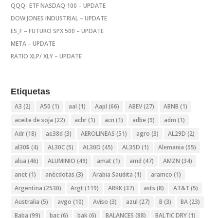
QQQ- ETF NASDAQ 100 – UPDATE
DOW JONES INDUSTRIAL – UPDATE
ES_F – FUTURO SPX 500 – UPDATE
META – UPDATE
RATIO XLP/ XLY – UPDATE
Etiquetas
A3
(2)
A50
(1)
aal
(1)
Aapl
(66)
ABEV
(27)
ABNB
(1)
aceite de soja
(22)
achr
(1)
acn
(1)
adbe
(9)
adm
(1)
Adr
(18)
ae38d
(3)
AEROLINEAS
(51)
agro
(3)
AL29D
(2)
al30$
(4)
AL30C
(5)
AL30D
(45)
AL35D
(1)
Alemania
(55)
alua
(46)
ALUMINIO
(49)
amat
(1)
amd
(47)
AMZN
(34)
anet
(1)
anécdotas
(3)
Arabia Saudita
(1)
aramco
(1)
Argentina
(2530)
Argt
(119)
ARKK
(37)
asts
(8)
AT&T
(5)
Australia
(5)
avgo
(10)
Aviso
(3)
azul
(27)
B
(3)
BA
(23)
Baba
(99)
bac
(6)
bak
(6)
BALANCES
(88)
BALTIC DRY
(1)