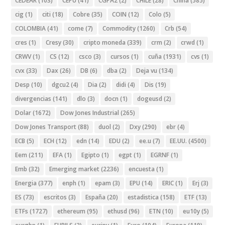
CEDEAR
(103)
CEPU
(41)
CGPA2
(2)
CHILE
(28)
China
(585)
cig
(1)
citi
(18)
Cobre
(35)
COIN
(12)
Colo
(5)
COLOMBIA
(41)
come
(7)
Commodity
(1260)
Crb
(54)
cres
(1)
Cresy
(30)
cripto moneda
(339)
crm
(2)
crwd
(1)
CRWV
(1)
CS
(12)
csco
(3)
cursos
(1)
cuña
(1931)
cvs
(1)
cvx
(33)
Dax
(26)
DB
(6)
dba
(2)
Deja vu
(134)
Desp
(10)
dgcu2
(4)
Dia
(2)
didi
(4)
Dis
(19)
divergencias
(141)
dlo
(3)
docn
(1)
dogeusd
(2)
Dolar
(1672)
Dow Jones Industrial
(265)
Dow Jones Transport
(88)
duol
(2)
Dxy
(290)
ebr
(4)
ECB
(5)
ECH
(12)
edn
(14)
EDU
(2)
ee.u
(7)
EE.UU.
(4500)
Eem
(211)
EFA
(1)
Egipto
(1)
egpt
(1)
EGRNF
(1)
Emb
(32)
Emerging market
(2236)
encuesta
(1)
Energia
(377)
enph
(1)
epam
(3)
EPU
(14)
ERIC
(1)
Erj
(3)
ES
(73)
escritos
(3)
España
(20)
estadistica
(158)
ETF
(13)
ETFs
(1727)
ethereum
(95)
ethusd
(96)
ETN
(10)
eu10y
(5)