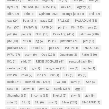
noruega
(5)
nq
(79)
nrgv
(4)
nu
(33)
nvda
(48)
nvo
(4)
nycb
(2)
NYFANG
(6)
NYSE
(14)
oex
(29)
ogzpy
(1)
oibr3
(2)
oklo
(1)
Opinion
(202)
orange juice
(1)
orcl
(12)
oxy
(24)
Paas
(31)
pags
(23)
PALL
(25)
PALLADIUM
(32)
Pam
(57)
PANW
(1)
PATH
(4)
pbi
(1)
Pbr
(145)
pce
(2)
pdd
(6)
pep
(1)
PERU
(18)
Peso Arg.
(457)
petroleo
(280)
pfe
(10)
pff
(3)
pg
(4)
PL
(1)
platinum
(28)
pltr
(12)
podcast
(200)
Powell
(7)
pplt
(20)
PUTIN
(1)
PYMES
(234)
PYPL
(27)
qcom
(9)
Qqq
(224)
Quantum
(3)
Ratio
(920)
RCL
(1)
rddt
(1)
REDES SOCIALES
(41)
rentabilidad
(19)
renta fija
(57)
rgti
(2)
riesgopais
(18)
rio
(1)
ripple
(1)
rivn
(9)
roku
(7)
rsp
(7)
rsx
(4)
RTS
(5)
rty
(6)
Rusia
(21)
Russell 2000
(242)
RVX
(18)
sami
(1)
San
(4)
scco
(1)
schw
(1)
semi
(2)
semis
(267)
sgg
(1)
Shanghai
(65)
Shcomp
(65)
Shekel
(5)
shy
(4)
sid
(19)
sidu
(4)
SIL
(5)
SILJ
(6)
silv
(4)
Silver
(276)
SINGAPUR
(1)