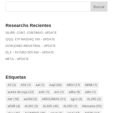
Researchs Recientes
SILVER- CONT. CONTINUO- UPDATE
QQQ- ETF NASDAQ 100 – UPDATE
DOW JONES INDUSTRIAL – UPDATE
ES_F – FUTURO SPX 500 – UPDATE
META – UPDATE
Etiquetas
A3
(2)
A50
(1)
aal
(1)
Aapl
(66)
ABEV
(27)
ABNB
(1)
aceite de soja
(22)
achr
(1)
acn
(1)
adbe
(9)
adm
(1)
Adr
(18)
ae38d
(3)
AEROLINEAS
(51)
agro
(3)
AL29D
(2)
al30$
(4)
AL30C
(5)
AL30D
(45)
AL35D
(1)
Alemania
(55)