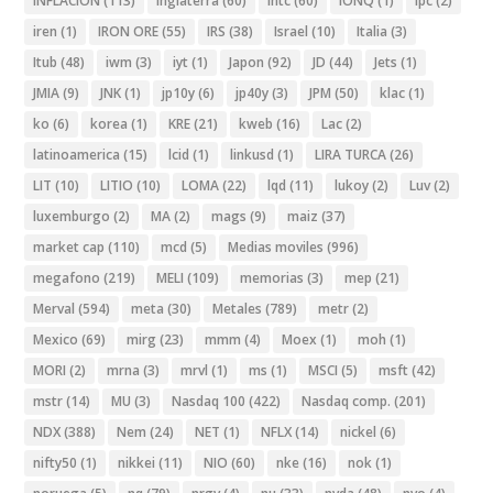
INFLACION
(113)
Inglaterra
(60)
intc
(60)
IONQ
(1)
ipc
(2)
iren
(1)
IRON ORE
(55)
IRS
(38)
Israel
(10)
Italia
(3)
Itub
(48)
iwm
(3)
iyt
(1)
Japon
(92)
JD
(44)
Jets
(1)
JMIA
(9)
JNK
(1)
jp10y
(6)
jp40y
(3)
JPM
(50)
klac
(1)
ko
(6)
korea
(1)
KRE
(21)
kweb
(16)
Lac
(2)
latinoamerica
(15)
lcid
(1)
linkusd
(1)
LIRA TURCA
(26)
LIT
(10)
LITIO
(10)
LOMA
(22)
lqd
(11)
lukoy
(2)
Luv
(2)
luxemburgo
(2)
MA
(2)
mags
(9)
maiz
(37)
market cap
(110)
mcd
(5)
Medias moviles
(996)
megafono
(219)
MELI
(109)
memorias
(3)
mep
(21)
Merval
(594)
meta
(30)
Metales
(789)
metr
(2)
Mexico
(69)
mirg
(23)
mmm
(4)
Moex
(1)
moh
(1)
MORI
(2)
mrna
(3)
mrvl
(1)
ms
(1)
MSCI
(5)
msft
(42)
mstr
(14)
MU
(3)
Nasdaq 100
(422)
Nasdaq comp.
(201)
NDX
(388)
Nem
(24)
NET
(1)
NFLX
(14)
nickel
(6)
nifty50
(1)
nikkei
(11)
NIO
(60)
nke
(16)
nok
(1)