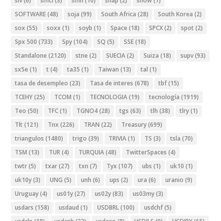
slv
(6)
smci
(3)
smh
(10)
snap
(2)
snow
(7)
SOFTWARE
(48)
soja
(99)
South Africa
(28)
South Korea
(2)
sox
(55)
soxx
(1)
soyb
(1)
Space
(18)
SPCX
(2)
spot
(2)
Spx 500
(733)
Spy
(104)
SQ
(5)
SSE
(18)
Standalone
(2120)
stne
(2)
SUECIA
(2)
Suiza
(18)
supv
(93)
sx5e
(1)
t
(4)
ta35
(1)
Taiwan
(13)
tal
(1)
tasa de desempleo
(23)
Tasa de interes
(678)
tbf
(15)
TCEHY
(25)
TCOM
(1)
TECNOLOGIA
(19)
tecnología
(1919)
Teo
(50)
TFC
(1)
TGNO4
(28)
tgs
(63)
tlh
(38)
tlry
(1)
Tlt
(121)
Tnx
(226)
TRAN
(22)
Treasury
(699)
triangulos
(1480)
trigo
(39)
TRIVIA
(1)
TS
(3)
tsla
(70)
TSM
(13)
TUR
(4)
TURQUIA
(48)
TwitterSpaces
(4)
twtr
(5)
txar
(27)
txn
(7)
Tyx
(107)
ubs
(1)
uk10
(1)
uk10y
(3)
UNG
(5)
unh
(6)
ups
(2)
ura
(6)
uranio
(9)
Uruguay
(4)
us01y
(27)
us02y
(83)
us03my
(3)
usdars
(158)
usdaud
(1)
USDBRL
(100)
usdchf
(5)