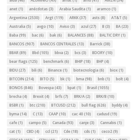
alua
(46)
ALUMINIO
(49)
amat
(1)
amd
(47)
AMZN
(34)
anet
(1)
anécdotas
(3)
Arabia Saudita
(1)
aramco
(1)
Argentina
(2530)
Argt
(119)
ARKK
(37)
asts
(8)
AT&T
(5)
Australia
(5)
avgo
(10)
Aviso
(3)
azul
(27)
B
(3)
BA
(23)
Baba
(99)
bac
(6)
bak
(6)
BALANCES
(88)
BALTIC DRY
(1)
BANCOS
(907)
BANCOS CENTRALES
(13)
Barrick
(38)
BBAR
(89)
Bbd
(105)
bbva
(2)
bcs
(3)
BDORY
(10)
bear flags
(125)
benchmark
(6)
BHIP
(18)
BHP
(4)
BIDU
(27)
bili
(6)
Binance
(1)
biotecnologia
(6)
biox
(1)
BITCOIN
(214)
BITO
(5)
bk
(1)
bma
(98)
bnb
(1)
bolt
(4)
BONOS
(846)
Bovespa
(43)
bpat
(1)
Brasil
(1055)
brecha
(4)
Brexit
(4)
brfs
(7)
BRK/A
(2)
BRK/B
(10)
BSBR
(1)
btc
(210)
BTCUSD
(212)
bull flag
(626)
byddy
(4)
byma
(14)
C
(13)
CAAP
(10)
cac 40
(10)
cadusd
(19)
cafe
(1)
campo
(5)
Canada
(93)
canje
(3)
Cannabis
(1)
cat
(1)
CBD
(4)
ccl
(21)
Cde
(18)
cds
(1)
ceco2
(9)