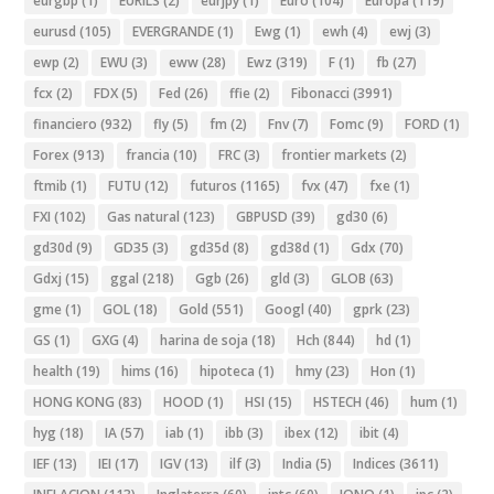
eurgbp
(1)
EURILS
(2)
eurjpy
(1)
Euro
(104)
Europa
(119)
eurusd
(105)
EVERGRANDE
(1)
Ewg
(1)
ewh
(4)
ewj
(3)
ewp
(2)
EWU
(3)
eww
(28)
Ewz
(319)
F
(1)
fb
(27)
fcx
(2)
FDX
(5)
Fed
(26)
ffie
(2)
Fibonacci
(3991)
financiero
(932)
fly
(5)
fm
(2)
Fnv
(7)
Fomc
(9)
FORD
(1)
Forex
(913)
francia
(10)
FRC
(3)
frontier markets
(2)
ftmib
(1)
FUTU
(12)
futuros
(1165)
fvx
(47)
fxe
(1)
FXI
(102)
Gas natural
(123)
GBPUSD
(39)
gd30
(6)
gd30d
(9)
GD35
(3)
gd35d
(8)
gd38d
(1)
Gdx
(70)
Gdxj
(15)
ggal
(218)
Ggb
(26)
gld
(3)
GLOB
(63)
gme
(1)
GOL
(18)
Gold
(551)
Googl
(40)
gprk
(23)
GS
(1)
GXG
(4)
harina de soja
(18)
Hch
(844)
hd
(1)
health
(19)
hims
(16)
hipoteca
(1)
hmy
(23)
Hon
(1)
HONG KONG
(83)
HOOD
(1)
HSI
(15)
HSTECH
(46)
hum
(1)
hyg
(18)
IA
(57)
iab
(1)
ibb
(3)
ibex
(12)
ibit
(4)
IEF
(13)
IEI
(17)
IGV
(13)
ilf
(3)
India
(5)
Indices
(3611)