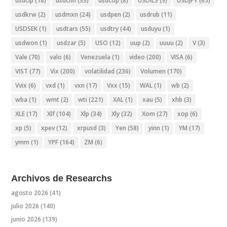
usdclp
(18)
usdcnh
(33)
usdcop
(8)
USDILS
(9)
USDJPY
(65)
usdkrw
(2)
usdmxn
(24)
usdpen
(2)
usdrub
(11)
USDSEK
(1)
usdtars
(55)
usdtry
(44)
usduyu
(1)
usdwon
(1)
usdzar
(5)
USO
(12)
uup
(2)
uuuu
(2)
V
(3)
Vale
(70)
valo
(6)
Venezuela
(1)
video
(200)
VISA
(6)
VIST
(77)
Vix
(200)
volatilidad
(236)
Volumen
(170)
Vvix
(6)
vxd
(1)
vxn
(17)
Vxx
(15)
WAL
(1)
wb
(2)
wba
(1)
wmt
(2)
wti
(221)
XAL
(1)
xau
(5)
xhb
(3)
XLE
(17)
Xlf
(104)
Xlp
(34)
Xly
(32)
Xom
(27)
xop
(6)
xp
(5)
xpev
(12)
xrpusd
(3)
Yen
(58)
yinn
(1)
YM
(17)
ymm
(1)
YPF
(164)
ZM
(6)
Archivos de Researchs
agosto 2026
(41)
julio 2026
(140)
junio 2026
(139)