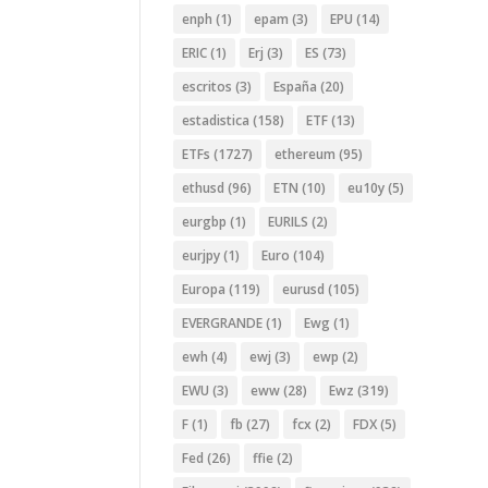
enph
(1)
epam
(3)
EPU
(14)
ERIC
(1)
Erj
(3)
ES
(73)
escritos
(3)
España
(20)
estadistica
(158)
ETF
(13)
ETFs
(1727)
ethereum
(95)
ethusd
(96)
ETN
(10)
eu10y
(5)
eurgbp
(1)
EURILS
(2)
eurjpy
(1)
Euro
(104)
Europa
(119)
eurusd
(105)
EVERGRANDE
(1)
Ewg
(1)
ewh
(4)
ewj
(3)
ewp
(2)
EWU
(3)
eww
(28)
Ewz
(319)
F
(1)
fb
(27)
fcx
(2)
FDX
(5)
Fed
(26)
ffie
(2)