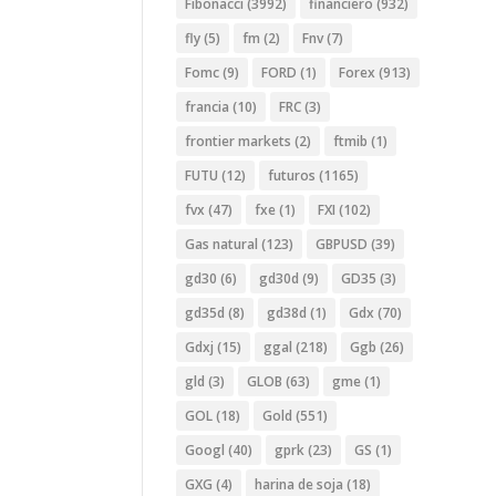
Fibonacci
(3992)
financiero
(932)
fly
(5)
fm
(2)
Fnv
(7)
Fomc
(9)
FORD
(1)
Forex
(913)
francia
(10)
FRC
(3)
frontier markets
(2)
ftmib
(1)
FUTU
(12)
futuros
(1165)
fvx
(47)
fxe
(1)
FXI
(102)
Gas natural
(123)
GBPUSD
(39)
gd30
(6)
gd30d
(9)
GD35
(3)
gd35d
(8)
gd38d
(1)
Gdx
(70)
Gdxj
(15)
ggal
(218)
Ggb
(26)
gld
(3)
GLOB
(63)
gme
(1)
GOL
(18)
Gold
(551)
Googl
(40)
gprk
(23)
GS
(1)
GXG
(4)
harina de soja
(18)