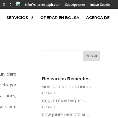
info@charliesupph.com
Suscripciones
Iniciar Sesión
SERVICIOS
OPERAR EN BOLSA
ACERCA DE
un claro
Researchs Recientes
nido por
SILVER- CONT. CONTINUO-
UPDATE
asiones,
QQQ- ETF NASDAQ 100 –
e cierre
UPDATE
DOW JONES INDUSTRIAL –