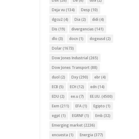
Dax
(26)
DB
(6)
dba
(2)
Deja vu
(134)
Desp
(10)
dgcu2
(4)
Dia
(2)
didi
(4)
Dis
(19)
divergencias
(141)
dlo
(3)
docn
(1)
dogeusd
(2)
Dolar
(1673)
Dow Jones Industrial
(265)
Dow Jones Transport
(88)
duol
(2)
Dxy
(290)
ebr
(4)
ECB
(5)
ECH
(12)
edn
(14)
EDU
(2)
ee.u
(7)
EE.UU.
(4500)
Eem
(211)
EFA
(1)
Egipto
(1)
egpt
(1)
EGRNF
(1)
Emb
(32)
Emerging market
(2236)
encuesta
(1)
Energia
(377)