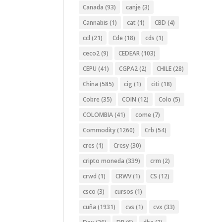
Canada
(93)
canje
(3)
Cannabis
(1)
cat
(1)
CBD
(4)
ccl
(21)
Cde
(18)
cds
(1)
ceco2
(9)
CEDEAR
(103)
CEPU
(41)
CGPA2
(2)
CHILE
(28)
China
(585)
cig
(1)
citi
(18)
Cobre
(35)
COIN
(12)
Colo
(5)
COLOMBIA
(41)
come
(7)
Commodity
(1260)
Crb
(54)
cres
(1)
Cresy
(30)
cripto moneda
(339)
crm
(2)
crwd
(1)
CRWV
(1)
CS
(12)
csco
(3)
cursos
(1)
cuña
(1931)
cvs
(1)
cvx
(33)