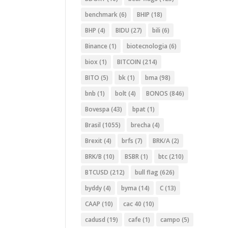
benchmark
(6)
BHIP
(18)
BHP
(4)
BIDU
(27)
bili
(6)
Binance
(1)
biotecnologia
(6)
biox
(1)
BITCOIN
(214)
BITO
(5)
bk
(1)
bma
(98)
bnb
(1)
bolt
(4)
BONOS
(846)
Bovespa
(43)
bpat
(1)
Brasil
(1055)
brecha
(4)
Brexit
(4)
brfs
(7)
BRK/A
(2)
BRK/B
(10)
BSBR
(1)
btc
(210)
BTCUSD
(212)
bull flag
(626)
byddy
(4)
byma
(14)
C
(13)
CAAP
(10)
cac 40
(10)
cadusd
(19)
cafe
(1)
campo
(5)