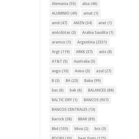
Alemania
(55)
alua
(46)
ALUMINIO
(49)
amat
(1)
amd
(47)
AMZN
(34)
anet
(1)
anécdotas
(3)
Arabia Saudita
(1)
aramco
(1)
Argentina
(2531)
Argt
(119)
ARKK
(37)
asts
(8)
AT&T
(5)
Australia
(5)
avgo
(10)
Aviso
(3)
azul
(27)
B
(3)
BA
(23)
Baba
(99)
bac
(6)
bak
(6)
BALANCES
(88)
BALTIC DRY
(1)
BANCOS
(907)
BANCOS CENTRALES
(13)
Barrick
(38)
BBAR
(89)
Bbd
(105)
bbva
(2)
bcs
(3)
BDORY
(10)
bear flags
(125)