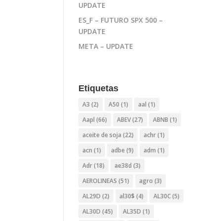
UPDATE
ES_F – FUTURO SPX 500 –
UPDATE
META – UPDATE
Etiquetas
A3
(2)
A50
(1)
aal
(1)
Aapl
(66)
ABEV
(27)
ABNB
(1)
aceite de soja
(22)
achr
(1)
acn
(1)
adbe
(9)
adm
(1)
Adr
(18)
ae38d
(3)
AEROLINEAS
(51)
agro
(3)
AL29D
(2)
al30$
(4)
AL30C
(5)
AL30D
(45)
AL35D
(1)