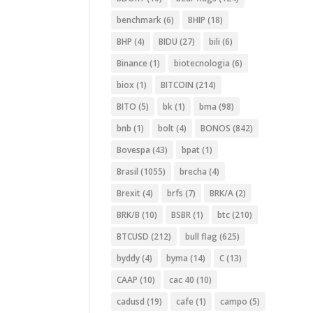
benchmark
(6)
BHIP
(18)
BHP
(4)
BIDU
(27)
bili
(6)
Binance
(1)
biotecnologia
(6)
biox
(1)
BITCOIN
(214)
BITO
(5)
bk
(1)
bma
(98)
bnb
(1)
bolt
(4)
BONOS
(842)
Bovespa
(43)
bpat
(1)
Brasil
(1055)
brecha
(4)
Brexit
(4)
brfs
(7)
BRK/A
(2)
BRK/B
(10)
BSBR
(1)
btc
(210)
BTCUSD
(212)
bull flag
(625)
byddy
(4)
byma
(14)
C
(13)
CAAP
(10)
cac 40
(10)
cadusd
(19)
cafe
(1)
campo
(5)