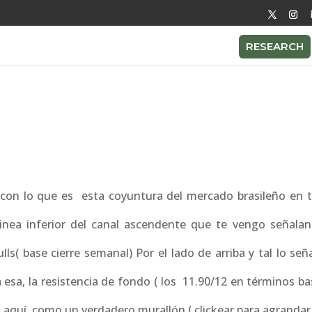
RESEARCH
 con lo que es esta coyuntura del mercado brasileño en 
inea inferior del canal ascendente que te vengo señala
ls( base cierre semanal) Por el lado de arriba y tal lo se
esa, la resistencia de fondo ( los 11.90/12 en términos ba
aquí, como un verdadero murallón.( clickear para agrandar