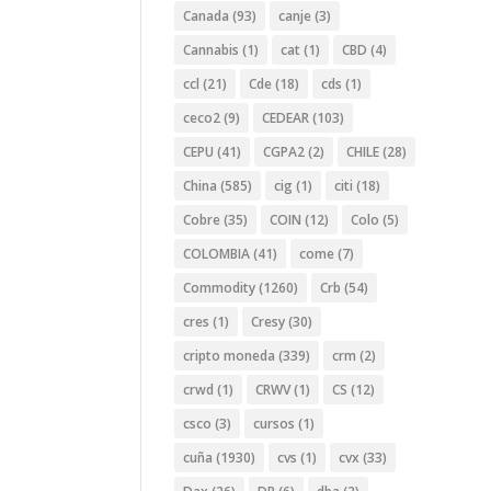
Canada
(93)
canje
(3)
Cannabis
(1)
cat
(1)
CBD
(4)
ccl
(21)
Cde
(18)
cds
(1)
ceco2
(9)
CEDEAR
(103)
CEPU
(41)
CGPA2
(2)
CHILE
(28)
China
(585)
cig
(1)
citi
(18)
Cobre
(35)
COIN
(12)
Colo
(5)
COLOMBIA
(41)
come
(7)
Commodity
(1260)
Crb
(54)
cres
(1)
Cresy
(30)
cripto moneda
(339)
crm
(2)
crwd
(1)
CRWV
(1)
CS
(12)
csco
(3)
cursos
(1)
cuña
(1930)
cvs
(1)
cvx
(33)