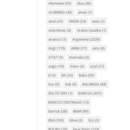
Alemania
(55)
alua
(46)
ALUMINIO
(49)
amat
(1)
amd
(47)
AMZN
(34)
anet
(1)
anécdotas
(3)
Arabia Saudita
(1)
aramco
(1)
Argentina
(2530)
Argt
(119)
ARKK
(37)
asts
(8)
AT&T
(5)
Australia
(5)
avgo
(10)
Aviso
(3)
azul
(27)
B
(3)
BA
(23)
Baba
(99)
bac
(6)
bak
(6)
BALANCES
(88)
BALTIC DRY
(1)
BANCOS
(907)
BANCOS CENTRALES
(13)
Barrick
(38)
BBAR
(89)
Bbd
(105)
bbva
(2)
bcs
(3)
BDORY
(10)
bear flags
(124)