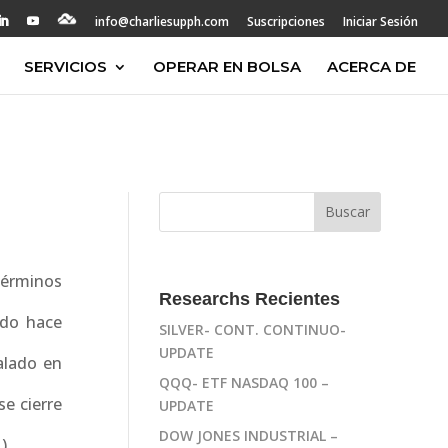
info@charliesupph.com
Suscripciones
Iniciar Sesión
SERVICIOS
OPERAR EN BOLSA
ACERCA DE
términos
Researchs Recientes
ndo hace
SILVER- CONT. CONTINUO-
UPDATE
ñalado en
QQQ- ETF NASDAQ 100 –
se cierre
UPDATE
DOW JONES INDUSTRIAL –
 )