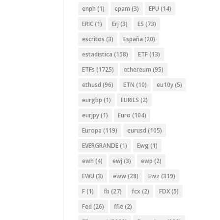
enph
(1)
epam
(3)
EPU
(14)
ERIC
(1)
Erj
(3)
ES
(73)
escritos
(3)
España
(20)
estadistica
(158)
ETF
(13)
ETFs
(1725)
ethereum
(95)
ethusd
(96)
ETN
(10)
eu10y
(5)
eurgbp
(1)
EURILS
(2)
eurjpy
(1)
Euro
(104)
Europa
(119)
eurusd
(105)
EVERGRANDE
(1)
Ewg
(1)
ewh
(4)
ewj
(3)
ewp
(2)
EWU
(3)
eww
(28)
Ewz
(319)
F
(1)
fb
(27)
fcx
(2)
FDX
(5)
Fed
(26)
ffie
(2)