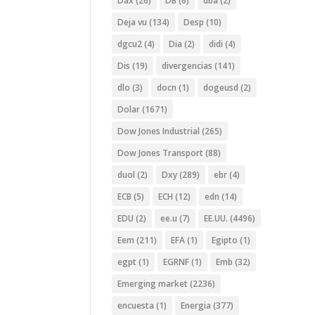
Dax
(26)
DB
(6)
dba
(2)
Deja vu
(134)
Desp
(10)
dgcu2
(4)
Dia
(2)
didi
(4)
Dis
(19)
divergencias
(141)
dlo
(3)
docn
(1)
dogeusd
(2)
Dolar
(1671)
Dow Jones Industrial
(265)
Dow Jones Transport
(88)
duol
(2)
Dxy
(289)
ebr
(4)
ECB
(5)
ECH
(12)
edn
(14)
EDU
(2)
ee.u
(7)
EE.UU.
(4496)
Eem
(211)
EFA
(1)
Egipto
(1)
egpt
(1)
EGRNF
(1)
Emb
(32)
Emerging market
(2236)
encuesta
(1)
Energia
(377)