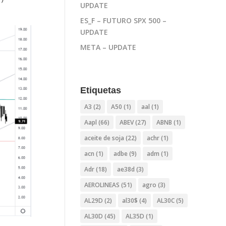
UPDATE
ES_F – FUTURO SPX 500 –
UPDATE
META – UPDATE
Etiquetas
A3
(2)
A50
(1)
aal
(1)
Aapl
(66)
ABEV
(27)
ABNB
(1)
aceite de soja
(22)
achr
(1)
acn
(1)
adbe
(9)
adm
(1)
Adr
(18)
ae38d
(3)
AEROLINEAS
(51)
agro
(3)
AL29D
(2)
al30$
(4)
AL30C
(5)
AL30D
(45)
AL35D
(1)