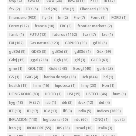
ewp
(2)
EWU
(3)
eww
(28)
Ewz
(319)
F
(1)
fb
(27)
fcx
(2)
FDX
(5)
Fed
(26)
ffie
(2)
Fibonacci
(3987)
financiero
(932)
fly
(5)
fm
(2)
Fnv
(7)
Fomc
(9)
FORD
(1)
Forex
(912)
francia
(10)
FRC
(3)
frontier markets
(2)
ftmib
(1)
FUTU
(12)
futuros
(1162)
fvx
(47)
fxe
(1)
FXI
(102)
Gas natural
(123)
GBPUSD
(39)
gd30
(6)
gd30d
(9)
GD35
(3)
gd35d
(8)
gd38d
(1)
Gdx
(69)
Gdxj
(15)
ggal
(218)
Ggb
(26)
gld
(3)
GLOB
(63)
gme
(1)
GOL
(18)
Gold
(548)
Googl
(40)
gprk
(23)
GS
(1)
GXG
(4)
harina de soja
(18)
Hch
(844)
hd
(1)
health
(19)
hims
(16)
hipoteca
(1)
hmy
(23)
Hon
(1)
HONG KONG
(83)
HOOD
(1)
HSI
(15)
HSTECH
(46)
hum
(1)
hyg
(18)
IA
(57)
iab
(1)
ibb
(3)
ibex
(12)
ibit
(4)
IEF
(13)
IEI
(17)
IGV
(13)
ilf
(3)
India
(5)
Indices
(3609)
INFLACION
(113)
Inglaterra
(60)
intc
(60)
IONQ
(1)
ipc
(2)
iren
(1)
IRON ORE
(55)
IRS
(38)
Israel
(10)
Italia
(3)