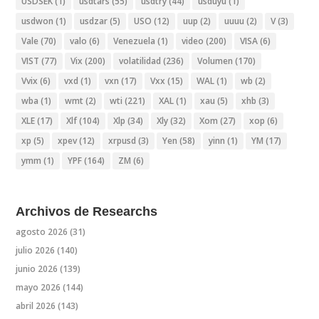
USDSEK
(1)
usdtars
(55)
usdtry
(44)
usduyu
(1)
usdwon
(1)
usdzar
(5)
USO
(12)
uup
(2)
uuuu
(2)
V
(3)
Vale
(70)
valo
(6)
Venezuela
(1)
video
(200)
VISA
(6)
VIST
(77)
Vix
(200)
volatilidad
(236)
Volumen
(170)
Vvix
(6)
vxd
(1)
vxn
(17)
Vxx
(15)
WAL
(1)
wb
(2)
wba
(1)
wmt
(2)
wti
(221)
XAL
(1)
xau
(5)
xhb
(3)
XLE
(17)
Xlf
(104)
Xlp
(34)
Xly
(32)
Xom
(27)
xop
(6)
xp
(5)
xpev
(12)
xrpusd
(3)
Yen
(58)
yinn
(1)
YM
(17)
ymm
(1)
YPF
(164)
ZM
(6)
Archivos de Researchs
agosto 2026
(31)
julio 2026
(140)
junio 2026
(139)
mayo 2026
(144)
abril 2026
(143)