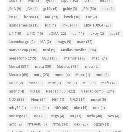
Itub
(48)
iwm
(3)
iyt
(1)
Japon
(92)
JD
(44)
Jets
(1)
JMIA
(9)
JNK
(1)
jp10y
(6)
jp40y
(3)
JPM
(50)
klac
(1)
ko
(6)
korea
(1)
KRE
(21)
kweb
(16)
Lac
(2)
latinoamerica
(15)
lcid
(1)
linkusd
(1)
LIRA TURCA
(26)
LIT
(10)
LITIO
(10)
LOMA
(22)
lqd
(11)
lukoy
(2)
Luv
(2)
luxemburgo
(2)
MA
(2)
mags
(9)
maiz
(37)
market cap
(110)
mcd
(5)
Medias moviles
(996)
megafono
(219)
MELI
(109)
memorias
(3)
mep
(21)
Merval
(594)
meta
(30)
Metales
(784)
metr
(2)
Mexico
(69)
mirg
(23)
mmm
(4)
Moex
(1)
moh
(1)
MORI
(2)
mrna
(3)
mrvl
(1)
ms
(1)
MSCI
(5)
msft
(42)
mstr
(14)
MU
(3)
Nasdaq 100
(422)
Nasdaq comp.
(201)
NDX
(388)
Nem
(24)
NET
(1)
NFLX
(14)
nickel
(6)
nifty50
(1)
nikkei
(11)
NIO
(60)
nke
(16)
nok
(1)
noruega
(5)
nq
(79)
nrgv
(4)
nu
(33)
nvda
(48)
nvo
(4)
nycb
(2)
NYFANG
(6)
NYSE
(14)
oex
(29)
ogzpy
(1)