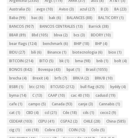
Argentina
(2530)
Argt
(119)
ARKK
(37)
asts
(8)
AT&T
(5)
Australia
(5)
avgo
(10)
Aviso
(3)
azul
(27)
B
(3)
BA
(23)
Baba
(99)
bac
(6)
bak
(6)
BALANCES
(88)
BALTIC DRY
(1)
BANCOS
(907)
BANCOS CENTRALES
(13)
Barrick
(38)
BBAR
(89)
Bbd
(105)
bbva
(2)
bcs
(3)
BDORY
(10)
bear flags
(124)
benchmark
(6)
BHIP
(18)
BHP
(4)
BIDU
(27)
bili
(6)
Binance
(1)
biotecnologia
(6)
biox
(1)
BITCOIN
(214)
BITO
(5)
bk
(1)
bma
(98)
bnb
(1)
bolt
(4)
BONOS
(842)
Bovespa
(43)
bpat
(1)
Brasil
(1055)
brecha
(4)
Brexit
(4)
brfs
(7)
BRK/A
(2)
BRK/B
(10)
BSBR
(1)
btc
(210)
BTCUSD
(212)
bull flag
(625)
byddy
(4)
byma
(14)
C
(13)
CAAP
(10)
cac 40
(10)
cadusd
(19)
cafe
(1)
campo
(5)
Canada
(93)
canje
(3)
Cannabis
(1)
cat
(1)
CBD
(4)
ccl
(21)
Cde
(18)
cds
(1)
ceco2
(9)
CEDEAR
(103)
CEPU
(41)
CGPA2
(2)
CHILE
(28)
China
(585)
cig
(1)
citi
(18)
Cobre
(35)
COIN
(12)
Colo
(5)