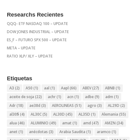
Researchs Recientes
QQQ- ETF NASDAQ 100 – UPDATE
DOW JONES INDUSTRIAL – UPDATE
ES_F – FUTURO SPX 500 – UPDATE
META – UPDATE
RATIO XLP/ XLY – UPDATE
Etiquetas
A3
(2)
A50
(1)
aal
(1)
Aapl
(66)
ABEV
(27)
ABNB
(1)
aceite de soja
(22)
achr
(1)
acn
(1)
adbe
(9)
adm
(1)
Adr
(18)
ae38d
(3)
AEROLINEAS
(51)
agro
(3)
AL29D
(2)
al30$
(4)
AL30C
(5)
AL30D
(45)
AL35D
(1)
Alemania
(55)
alua
(46)
ALUMINIO
(49)
amat
(1)
amd
(47)
AMZN
(34)
anet
(1)
anécdotas
(3)
Arabia Saudita
(1)
aramco
(1)