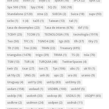
sox
(55)
soxx
(1)
soyb
(1)
Space
(18)
SPCX
(2)
spot
(2)
Spx 500
(733)
Spy
(104)
SQ
(5)
SSE
(18)
Standalone
(2120)
stne
(2)
SUECIA
(2)
Suiza
(18)
supv
(93)
sx5e
(1)
t
(4)
ta35
(1)
Taiwan
(13)
tal
(1)
tasa de desempleo
(23)
Tasa de interes
(676)
tbf
(15)
TCEHY
(25)
TCOM
(1)
TECNOLOGIA
(19)
tecnología
(1919)
Teo
(50)
TFC
(1)
TGNO4
(28)
tgs
(63)
tlh
(37)
tlry
(1)
Tlt
(120)
Tnx
(226)
TRAN
(22)
Treasury
(695)
triangulos
(1478)
trigo
(39)
TRIVIA
(1)
TS
(3)
tsla
(70)
TSM
(13)
TUR
(4)
TURQUIA
(48)
TwitterSpaces
(4)
twtr
(5)
txar
(27)
txn
(7)
Tyx
(106)
ubs
(1)
uk10
(1)
uk10y
(3)
UNG
(5)
unh
(6)
ups
(2)
ura
(6)
uranio
(9)
Uruguay
(4)
us01y
(26)
us02y
(83)
us03my
(3)
usdars
(158)
usdaud
(1)
USDBRL
(100)
usdchf
(5)
usdclp
(18)
usdcnh
(33)
usdcop
(8)
USDILS
(9)
USDJPY
(65)
usdkrw
(2)
usdmxn
(24)
usdpen
(2)
usdrub
(11)