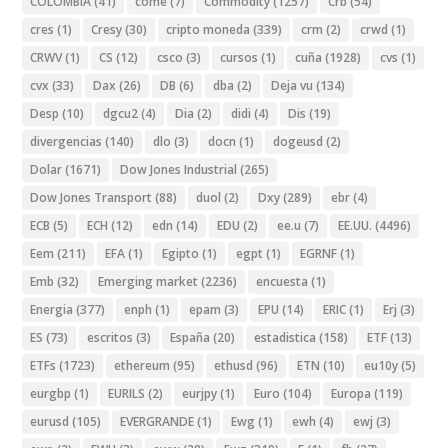
COLOMBIA
(41)
come
(7)
Commodity
(1257)
Crb
(54)
cres
(1)
Cresy
(30)
cripto moneda
(339)
crm
(2)
crwd
(1)
CRWV
(1)
CS
(12)
csco
(3)
cursos
(1)
cuña
(1928)
cvs
(1)
cvx
(33)
Dax
(26)
DB
(6)
dba
(2)
Deja vu
(134)
Desp
(10)
dgcu2
(4)
Dia
(2)
didi
(4)
Dis
(19)
divergencias
(140)
dlo
(3)
docn
(1)
dogeusd
(2)
Dolar
(1671)
Dow Jones Industrial
(265)
Dow Jones Transport
(88)
duol
(2)
Dxy
(289)
ebr
(4)
ECB
(5)
ECH
(12)
edn
(14)
EDU
(2)
ee.u
(7)
EE.UU.
(4496)
Eem
(211)
EFA
(1)
Egipto
(1)
egpt
(1)
EGRNF
(1)
Emb
(32)
Emerging market
(2236)
encuesta
(1)
Energia
(377)
enph
(1)
epam
(3)
EPU
(14)
ERIC
(1)
Erj
(3)
ES
(73)
escritos
(3)
España
(20)
estadistica
(158)
ETF
(13)
ETFs
(1723)
ethereum
(95)
ethusd
(96)
ETN
(10)
eu10y
(5)
eurgbp
(1)
EURILS
(2)
eurjpy
(1)
Euro
(104)
Europa
(119)
eurusd
(105)
EVERGRANDE
(1)
Ewg
(1)
ewh
(4)
ewj
(3)