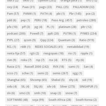
oibr3
(2)
oklo
(1)
Opinion
(202)
orange juice
(1)
orcl
(12)
oxy
(24)
Paas
(31)
pags
(23)
PALL
(25)
PALLADIUM
(32)
Pam
(57)
PANW
(1)
PATH
(4)
pbi
(1)
Pbr
(145)
pce
(2)
pdd
(6)
pep
(1)
PERU
(18)
Peso Arg.
(457)
petroleo
(280)
pfe
(10)
pff
(3)
pg
(4)
PL
(1)
platinum
(28)
pltr
(12)
podcast
(200)
Powell
(7)
pplt
(20)
PUTIN
(1)
PYMES
(234)
PYPL
(27)
qcom
(9)
Qqq
(224)
Quantum
(3)
Ratio
(919)
RCL
(1)
rddt
(1)
REDES SOCIALES
(41)
rentabilidad
(19)
renta fija
(57)
rgti
(2)
riesgopais
(18)
rio
(1)
ripple
(1)
rivn
(9)
roku
(7)
rsp
(7)
rsx
(4)
RTS
(5)
rty
(6)
Rusia
(21)
Russell 2000
(242)
RVX
(18)
sami
(1)
San
(4)
scco
(1)
schw
(1)
semi
(2)
semis
(267)
sgg
(1)
Shanghai
(65)
Shcomp
(65)
Shekel
(5)
shy
(4)
sid
(19)
sidu
(4)
SIL
(4)
SILJ
(6)
silv
(4)
Silver
(273)
SINGAPUR
(1)
slv
(6)
smci
(3)
smh
(10)
snap
(2)
snow
(7)
SOFTWARE
(48)
soja
(99)
South Africa
(28)
South Korea
(2)