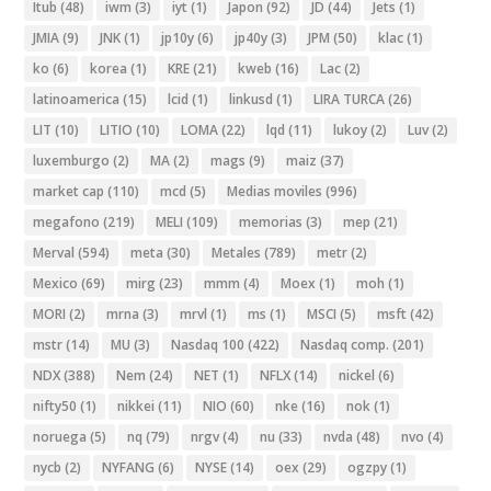
Itub
(48)
iwm
(3)
iyt
(1)
Japon
(92)
JD
(44)
Jets
(1)
JMIA
(9)
JNK
(1)
jp10y
(6)
jp40y
(3)
JPM
(50)
klac
(1)
ko
(6)
korea
(1)
KRE
(21)
kweb
(16)
Lac
(2)
latinoamerica
(15)
lcid
(1)
linkusd
(1)
LIRA TURCA
(26)
LIT
(10)
LITIO
(10)
LOMA
(22)
lqd
(11)
lukoy
(2)
Luv
(2)
luxemburgo
(2)
MA
(2)
mags
(9)
maiz
(37)
market cap
(110)
mcd
(5)
Medias moviles
(996)
megafono
(219)
MELI
(109)
memorias
(3)
mep
(21)
Merval
(594)
meta
(30)
Metales
(789)
metr
(2)
Mexico
(69)
mirg
(23)
mmm
(4)
Moex
(1)
moh
(1)
MORI
(2)
mrna
(3)
mrvl
(1)
ms
(1)
MSCI
(5)
msft
(42)
mstr
(14)
MU
(3)
Nasdaq 100
(422)
Nasdaq comp.
(201)
NDX
(388)
Nem
(24)
NET
(1)
NFLX
(14)
nickel
(6)
nifty50
(1)
nikkei
(11)
NIO
(60)
nke
(16)
nok
(1)
noruega
(5)
nq
(79)
nrgv
(4)
nu
(33)
nvda
(48)
nvo
(4)
nycb
(2)
NYFANG
(6)
NYSE
(14)
oex
(29)
ogzpy
(1)