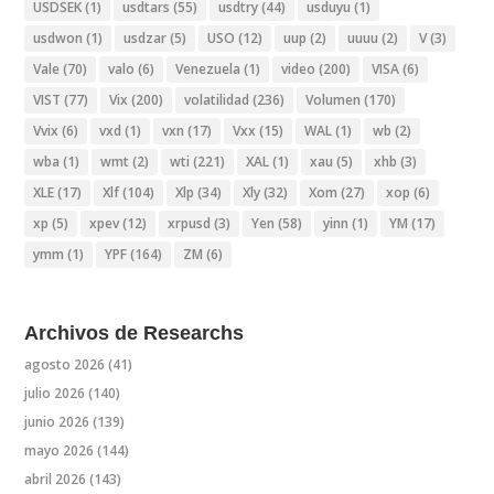
USDSEK
(1)
usdtars
(55)
usdtry
(44)
usduyu
(1)
usdwon
(1)
usdzar
(5)
USO
(12)
uup
(2)
uuuu
(2)
V
(3)
Vale
(70)
valo
(6)
Venezuela
(1)
video
(200)
VISA
(6)
VIST
(77)
Vix
(200)
volatilidad
(236)
Volumen
(170)
Vvix
(6)
vxd
(1)
vxn
(17)
Vxx
(15)
WAL
(1)
wb
(2)
wba
(1)
wmt
(2)
wti
(221)
XAL
(1)
xau
(5)
xhb
(3)
XLE
(17)
Xlf
(104)
Xlp
(34)
Xly
(32)
Xom
(27)
xop
(6)
xp
(5)
xpev
(12)
xrpusd
(3)
Yen
(58)
yinn
(1)
YM
(17)
ymm
(1)
YPF
(164)
ZM
(6)
Archivos de Researchs
agosto 2026
(41)
julio 2026
(140)
junio 2026
(139)
mayo 2026
(144)
abril 2026
(143)