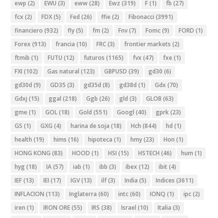
ewp
(2)
EWU
(3)
eww
(28)
Ewz
(319)
F
(1)
fb
(27)
fcx
(2)
FDX
(5)
Fed
(26)
ffie
(2)
Fibonacci
(3991)
financiero
(932)
fly
(5)
fm
(2)
Fnv
(7)
Fomc
(9)
FORD
(1)
Forex
(913)
francia
(10)
FRC
(3)
frontier markets
(2)
ftmib
(1)
FUTU
(12)
futuros
(1165)
fvx
(47)
fxe
(1)
FXI
(102)
Gas natural
(123)
GBPUSD
(39)
gd30
(6)
gd30d
(9)
GD35
(3)
gd35d
(8)
gd38d
(1)
Gdx
(70)
Gdxj
(15)
ggal
(218)
Ggb
(26)
gld
(3)
GLOB
(63)
gme
(1)
GOL
(18)
Gold
(551)
Googl
(40)
gprk
(23)
GS
(1)
GXG
(4)
harina de soja
(18)
Hch
(844)
hd
(1)
health
(19)
hims
(16)
hipoteca
(1)
hmy
(23)
Hon
(1)
HONG KONG
(83)
HOOD
(1)
HSI
(15)
HSTECH
(46)
hum
(1)
hyg
(18)
IA
(57)
iab
(1)
ibb
(3)
ibex
(12)
ibit
(4)
IEF
(13)
IEI
(17)
IGV
(13)
ilf
(3)
India
(5)
Indices
(3611)
INFLACION
(113)
Inglaterra
(60)
intc
(60)
IONQ
(1)
ipc
(2)
iren
(1)
IRON ORE
(55)
IRS
(38)
Israel
(10)
Italia
(3)