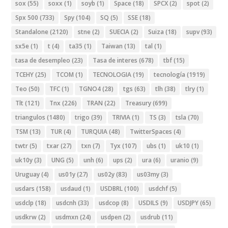
sox
(55)
soxx
(1)
soyb
(1)
Space
(18)
SPCX
(2)
spot
(2)
Spx 500
(733)
Spy
(104)
SQ
(5)
SSE
(18)
Standalone
(2120)
stne
(2)
SUECIA
(2)
Suiza
(18)
supv
(93)
sx5e
(1)
t
(4)
ta35
(1)
Taiwan
(13)
tal
(1)
tasa de desempleo
(23)
Tasa de interes
(678)
tbf
(15)
TCEHY
(25)
TCOM
(1)
TECNOLOGIA
(19)
tecnología
(1919)
Teo
(50)
TFC
(1)
TGNO4
(28)
tgs
(63)
tlh
(38)
tlry
(1)
Tlt
(121)
Tnx
(226)
TRAN
(22)
Treasury
(699)
triangulos
(1480)
trigo
(39)
TRIVIA
(1)
TS
(3)
tsla
(70)
TSM
(13)
TUR
(4)
TURQUIA
(48)
TwitterSpaces
(4)
twtr
(5)
txar
(27)
txn
(7)
Tyx
(107)
ubs
(1)
uk10
(1)
uk10y
(3)
UNG
(5)
unh
(6)
ups
(2)
ura
(6)
uranio
(9)
Uruguay
(4)
us01y
(27)
us02y
(83)
us03my
(3)
usdars
(158)
usdaud
(1)
USDBRL
(100)
usdchf
(5)
usdclp
(18)
usdcnh
(33)
usdcop
(8)
USDILS
(9)
USDJPY
(65)
usdkrw
(2)
usdmxn
(24)
usdpen
(2)
usdrub
(11)