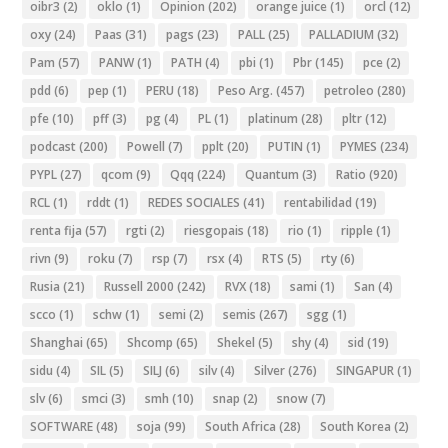
oibr3
(2)
oklo
(1)
Opinion
(202)
orange juice
(1)
orcl
(12)
oxy
(24)
Paas
(31)
pags
(23)
PALL
(25)
PALLADIUM
(32)
Pam
(57)
PANW
(1)
PATH
(4)
pbi
(1)
Pbr
(145)
pce
(2)
pdd
(6)
pep
(1)
PERU
(18)
Peso Arg.
(457)
petroleo
(280)
pfe
(10)
pff
(3)
pg
(4)
PL
(1)
platinum
(28)
pltr
(12)
podcast
(200)
Powell
(7)
pplt
(20)
PUTIN
(1)
PYMES
(234)
PYPL
(27)
qcom
(9)
Qqq
(224)
Quantum
(3)
Ratio
(920)
RCL
(1)
rddt
(1)
REDES SOCIALES
(41)
rentabilidad
(19)
renta fija
(57)
rgti
(2)
riesgopais
(18)
rio
(1)
ripple
(1)
rivn
(9)
roku
(7)
rsp
(7)
rsx
(4)
RTS
(5)
rty
(6)
Rusia
(21)
Russell 2000
(242)
RVX
(18)
sami
(1)
San
(4)
scco
(1)
schw
(1)
semi
(2)
semis
(267)
sgg
(1)
Shanghai
(65)
Shcomp
(65)
Shekel
(5)
shy
(4)
sid
(19)
sidu
(4)
SIL
(5)
SILJ
(6)
silv
(4)
Silver
(276)
SINGAPUR
(1)
slv
(6)
smci
(3)
smh
(10)
snap
(2)
snow
(7)
SOFTWARE
(48)
soja
(99)
South Africa
(28)
South Korea
(2)