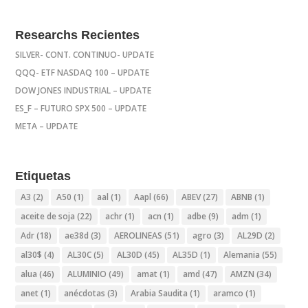
Researchs Recientes
SILVER- CONT. CONTINUO- UPDATE
QQQ- ETF NASDAQ 100 – UPDATE
DOW JONES INDUSTRIAL – UPDATE
ES_F – FUTURO SPX 500 – UPDATE
META – UPDATE
Etiquetas
A3
(2)
A50
(1)
aal
(1)
Aapl
(66)
ABEV
(27)
ABNB
(1)
aceite de soja
(22)
achr
(1)
acn
(1)
adbe
(9)
adm
(1)
Adr
(18)
ae38d
(3)
AEROLINEAS
(51)
agro
(3)
AL29D
(2)
al30$
(4)
AL30C
(5)
AL30D
(45)
AL35D
(1)
Alemania
(55)
alua
(46)
ALUMINIO
(49)
amat
(1)
amd
(47)
AMZN
(34)
anet
(1)
anécdotas
(3)
Arabia Saudita
(1)
aramco
(1)