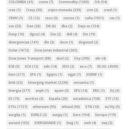
COLOMBIA
(41)
come
(7)
Commodity
(1260)
Crb
(54)
cres
(1)
Cresy
(30)
cripto moneda
(339)
crm
(2)
crwd
(1)
CRWV
(1)
CS
(12)
csco
(3)
cursos
(1)
cuña
(1931)
cvs
(1)
cvx
(33)
Dax
(26)
DB
(6)
dba
(2)
Deja vu
(134)
Desp
(10)
dgcu2
(4)
Dia
(2)
didi
(4)
Dis
(19)
divergencias
(141)
dlo
(3)
docn
(1)
dogeusd
(2)
Dolar
(1672)
Dow Jones Industrial
(265)
Dow Jones Transport
(88)
duol
(2)
Dxy
(290)
ebr
(4)
ECB
(5)
ECH
(12)
edn
(14)
EDU
(2)
ee.u
(7)
EE.UU.
(4500)
Eem
(211)
EFA
(1)
Egipto
(1)
egpt
(1)
EGRNF
(1)
Emb
(32)
Emerging market
(2236)
encuesta
(1)
Energia
(377)
enph
(1)
epam
(3)
EPU
(14)
ERIC
(1)
Erj
(3)
ES
(73)
escritos
(3)
España
(20)
estadistica
(158)
ETF
(13)
ETFs
(1727)
ethereum
(95)
ethusd
(96)
ETN
(10)
eu10y
(5)
eurgbp
(1)
EURILS
(2)
eurjpy
(1)
Euro
(104)
Europa
(119)
eurusd
(105)
EVERGRANDE
(1)
Ewg
(1)
ewh
(4)
ewj
(3)