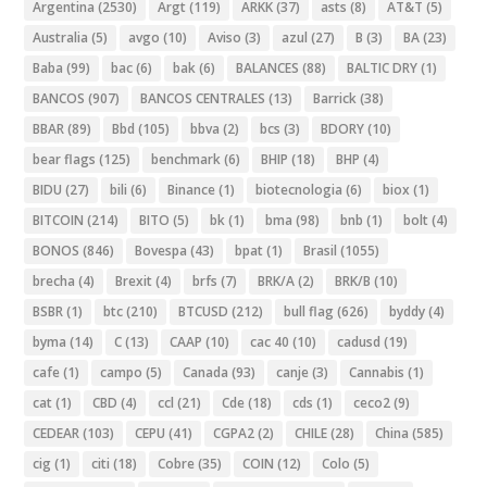
Argentina
(2530)
Argt
(119)
ARKK
(37)
asts
(8)
AT&T
(5)
Australia
(5)
avgo
(10)
Aviso
(3)
azul
(27)
B
(3)
BA
(23)
Baba
(99)
bac
(6)
bak
(6)
BALANCES
(88)
BALTIC DRY
(1)
BANCOS
(907)
BANCOS CENTRALES
(13)
Barrick
(38)
BBAR
(89)
Bbd
(105)
bbva
(2)
bcs
(3)
BDORY
(10)
bear flags
(125)
benchmark
(6)
BHIP
(18)
BHP
(4)
BIDU
(27)
bili
(6)
Binance
(1)
biotecnologia
(6)
biox
(1)
BITCOIN
(214)
BITO
(5)
bk
(1)
bma
(98)
bnb
(1)
bolt
(4)
BONOS
(846)
Bovespa
(43)
bpat
(1)
Brasil
(1055)
brecha
(4)
Brexit
(4)
brfs
(7)
BRK/A
(2)
BRK/B
(10)
BSBR
(1)
btc
(210)
BTCUSD
(212)
bull flag
(626)
byddy
(4)
byma
(14)
C
(13)
CAAP
(10)
cac 40
(10)
cadusd
(19)
cafe
(1)
campo
(5)
Canada
(93)
canje
(3)
Cannabis
(1)
cat
(1)
CBD
(4)
ccl
(21)
Cde
(18)
cds
(1)
ceco2
(9)
CEDEAR
(103)
CEPU
(41)
CGPA2
(2)
CHILE
(28)
China
(585)
cig
(1)
citi
(18)
Cobre
(35)
COIN
(12)
Colo
(5)