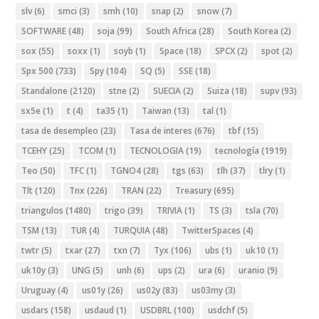
slv
(6)
smci
(3)
smh
(10)
snap
(2)
snow
(7)
SOFTWARE
(48)
soja
(99)
South Africa
(28)
South Korea
(2)
sox
(55)
soxx
(1)
soyb
(1)
Space
(18)
SPCX
(2)
spot
(2)
Spx 500
(733)
Spy
(104)
SQ
(5)
SSE
(18)
Standalone
(2120)
stne
(2)
SUECIA
(2)
Suiza
(18)
supv
(93)
sx5e
(1)
t
(4)
ta35
(1)
Taiwan
(13)
tal
(1)
tasa de desempleo
(23)
Tasa de interes
(676)
tbf
(15)
TCEHY
(25)
TCOM
(1)
TECNOLOGIA
(19)
tecnología
(1919)
Teo
(50)
TFC
(1)
TGNO4
(28)
tgs
(63)
tlh
(37)
tlry
(1)
Tlt
(120)
Tnx
(226)
TRAN
(22)
Treasury
(695)
triangulos
(1480)
trigo
(39)
TRIVIA
(1)
TS
(3)
tsla
(70)
TSM
(13)
TUR
(4)
TURQUIA
(48)
TwitterSpaces
(4)
twtr
(5)
txar
(27)
txn
(7)
Tyx
(106)
ubs
(1)
uk10
(1)
uk10y
(3)
UNG
(5)
unh
(6)
ups
(2)
ura
(6)
uranio
(9)
Uruguay
(4)
us01y
(26)
us02y
(83)
us03my
(3)
usdars
(158)
usdaud
(1)
USDBRL
(100)
usdchf
(5)