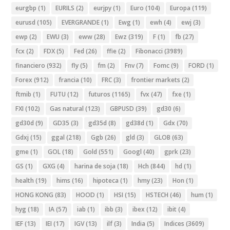
eurgbp
(1)
EURILS
(2)
eurjpy
(1)
Euro
(104)
Europa
(119)
eurusd
(105)
EVERGRANDE
(1)
Ewg
(1)
ewh
(4)
ewj
(3)
ewp
(2)
EWU
(3)
eww
(28)
Ewz
(319)
F
(1)
fb
(27)
fcx
(2)
FDX
(5)
Fed
(26)
ffie
(2)
Fibonacci
(3989)
financiero
(932)
fly
(5)
fm
(2)
Fnv
(7)
Fomc
(9)
FORD
(1)
Forex
(912)
francia
(10)
FRC
(3)
frontier markets
(2)
ftmib
(1)
FUTU
(12)
futuros
(1165)
fvx
(47)
fxe
(1)
FXI
(102)
Gas natural
(123)
GBPUSD
(39)
gd30
(6)
gd30d
(9)
GD35
(3)
gd35d
(8)
gd38d
(1)
Gdx
(70)
Gdxj
(15)
ggal
(218)
Ggb
(26)
gld
(3)
GLOB
(63)
gme
(1)
GOL
(18)
Gold
(551)
Googl
(40)
gprk
(23)
GS
(1)
GXG
(4)
harina de soja
(18)
Hch
(844)
hd
(1)
health
(19)
hims
(16)
hipoteca
(1)
hmy
(23)
Hon
(1)
HONG KONG
(83)
HOOD
(1)
HSI
(15)
HSTECH
(46)
hum
(1)
hyg
(18)
IA
(57)
iab
(1)
ibb
(3)
ibex
(12)
ibit
(4)
IEF
(13)
IEI
(17)
IGV
(13)
ilf
(3)
India
(5)
Indices
(3609)