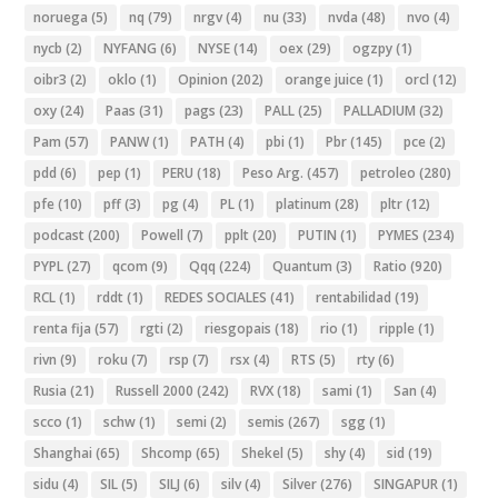
noruega
(5)
nq
(79)
nrgv
(4)
nu
(33)
nvda
(48)
nvo
(4)
nycb
(2)
NYFANG
(6)
NYSE
(14)
oex
(29)
ogzpy
(1)
oibr3
(2)
oklo
(1)
Opinion
(202)
orange juice
(1)
orcl
(12)
oxy
(24)
Paas
(31)
pags
(23)
PALL
(25)
PALLADIUM
(32)
Pam
(57)
PANW
(1)
PATH
(4)
pbi
(1)
Pbr
(145)
pce
(2)
pdd
(6)
pep
(1)
PERU
(18)
Peso Arg.
(457)
petroleo
(280)
pfe
(10)
pff
(3)
pg
(4)
PL
(1)
platinum
(28)
pltr
(12)
podcast
(200)
Powell
(7)
pplt
(20)
PUTIN
(1)
PYMES
(234)
PYPL
(27)
qcom
(9)
Qqq
(224)
Quantum
(3)
Ratio
(920)
RCL
(1)
rddt
(1)
REDES SOCIALES
(41)
rentabilidad
(19)
renta fija
(57)
rgti
(2)
riesgopais
(18)
rio
(1)
ripple
(1)
rivn
(9)
roku
(7)
rsp
(7)
rsx
(4)
RTS
(5)
rty
(6)
Rusia
(21)
Russell 2000
(242)
RVX
(18)
sami
(1)
San
(4)
scco
(1)
schw
(1)
semi
(2)
semis
(267)
sgg
(1)
Shanghai
(65)
Shcomp
(65)
Shekel
(5)
shy
(4)
sid
(19)
sidu
(4)
SIL
(5)
SILJ
(6)
silv
(4)
Silver
(276)
SINGAPUR
(1)