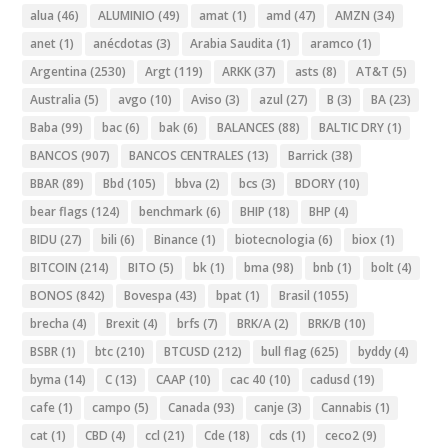
alua
(46)
ALUMINIO
(49)
amat
(1)
amd
(47)
AMZN
(34)
anet
(1)
anécdotas
(3)
Arabia Saudita
(1)
aramco
(1)
Argentina
(2530)
Argt
(119)
ARKK
(37)
asts
(8)
AT&T
(5)
Australia
(5)
avgo
(10)
Aviso
(3)
azul
(27)
B
(3)
BA
(23)
Baba
(99)
bac
(6)
bak
(6)
BALANCES
(88)
BALTIC DRY
(1)
BANCOS
(907)
BANCOS CENTRALES
(13)
Barrick
(38)
BBAR
(89)
Bbd
(105)
bbva
(2)
bcs
(3)
BDORY
(10)
bear flags
(124)
benchmark
(6)
BHIP
(18)
BHP
(4)
BIDU
(27)
bili
(6)
Binance
(1)
biotecnologia
(6)
biox
(1)
BITCOIN
(214)
BITO
(5)
bk
(1)
bma
(98)
bnb
(1)
bolt
(4)
BONOS
(842)
Bovespa
(43)
bpat
(1)
Brasil
(1055)
brecha
(4)
Brexit
(4)
brfs
(7)
BRK/A
(2)
BRK/B
(10)
BSBR
(1)
btc
(210)
BTCUSD
(212)
bull flag
(625)
byddy
(4)
byma
(14)
C
(13)
CAAP
(10)
cac 40
(10)
cadusd
(19)
cafe
(1)
campo
(5)
Canada
(93)
canje
(3)
Cannabis
(1)
cat
(1)
CBD
(4)
ccl
(21)
Cde
(18)
cds
(1)
ceco2
(9)