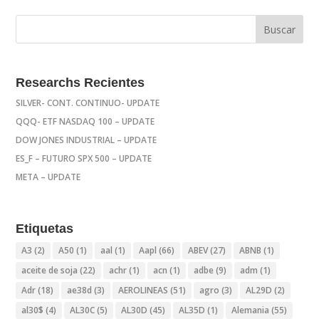
Researchs Recientes
SILVER- CONT. CONTINUO- UPDATE
QQQ- ETF NASDAQ 100 – UPDATE
DOW JONES INDUSTRIAL – UPDATE
ES_F – FUTURO SPX 500 – UPDATE
META – UPDATE
Etiquetas
A3
(2)
A50
(1)
aal
(1)
Aapl
(66)
ABEV
(27)
ABNB
(1)
aceite de soja
(22)
achr
(1)
acn
(1)
adbe
(9)
adm
(1)
Adr
(18)
ae38d
(3)
AEROLINEAS
(51)
agro
(3)
AL29D
(2)
al30$
(4)
AL30C
(5)
AL30D
(45)
AL35D
(1)
Alemania
(55)