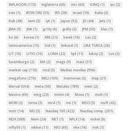
INFLACION
(113)
Inglaterra
(60)
intc
(60)
IONQ
(1)
ipc
(2)
iren
(1)
IRON ORE
(55)
IRS
(38)
Israel
(10)
Italia
(3)
Itub
(48)
iwm
(3)
iyt
(1)
Japon
(92)
JD
(44)
Jets
(1)
JMIA
(9)
JNK
(1)
jp10y
(6)
jp40y
(3)
JPM
(50)
klac
(1)
ko
(6)
korea
(1)
KRE
(21)
kweb
(16)
Lac
(2)
latinoamerica
(15)
lcid
(1)
linkusd
(1)
LIRA TURCA
(26)
LIT
(10)
LITIO
(10)
LOMA
(22)
lqd
(11)
lukoy
(2)
Luv
(2)
luxemburgo
(2)
MA
(2)
mags
(9)
maiz
(37)
market cap
(110)
mcd
(5)
Medias moviles
(996)
megafono
(219)
MELI
(109)
memorias
(3)
mep
(21)
Merval
(594)
meta
(30)
Metales
(789)
metr
(2)
Mexico
(69)
mirg
(23)
mmm
(4)
Moex
(1)
moh
(1)
MORI
(2)
mrna
(3)
mrvl
(1)
ms
(1)
MSCI
(5)
msft
(42)
mstr
(14)
MU
(3)
Nasdaq 100
(422)
Nasdaq comp.
(201)
NDX
(388)
Nem
(24)
NET
(1)
NFLX
(14)
nickel
(6)
nifty50
(1)
nikkei
(11)
NIO
(60)
nke
(16)
nok
(1)