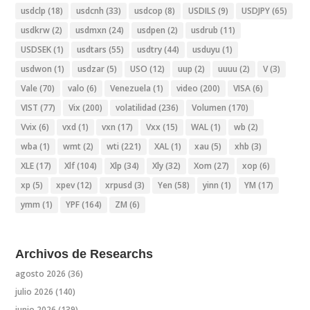
usdclp
(18)
usdcnh
(33)
usdcop
(8)
USDILS
(9)
USDJPY
(65)
usdkrw
(2)
usdmxn
(24)
usdpen
(2)
usdrub
(11)
USDSEK
(1)
usdtars
(55)
usdtry
(44)
usduyu
(1)
usdwon
(1)
usdzar
(5)
USO
(12)
uup
(2)
uuuu
(2)
V
(3)
Vale
(70)
valo
(6)
Venezuela
(1)
video
(200)
VISA
(6)
VIST
(77)
Vix
(200)
volatilidad
(236)
Volumen
(170)
Vvix
(6)
vxd
(1)
vxn
(17)
Vxx
(15)
WAL
(1)
wb
(2)
wba
(1)
wmt
(2)
wti
(221)
XAL
(1)
xau
(5)
xhb
(3)
XLE
(17)
Xlf
(104)
Xlp
(34)
Xly
(32)
Xom
(27)
xop
(6)
xp
(5)
xpev
(12)
xrpusd
(3)
Yen
(58)
yinn
(1)
YM
(17)
ymm
(1)
YPF
(164)
ZM
(6)
Archivos de Researchs
agosto 2026
(36)
julio 2026
(140)
junio 2026
(139)