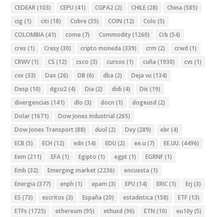
CEDEAR
(103)
CEPU
(41)
CGPA2
(2)
CHILE
(28)
China
(585)
cig
(1)
citi
(18)
Cobre
(35)
COIN
(12)
Colo
(5)
COLOMBIA
(41)
come
(7)
Commodity
(1260)
Crb
(54)
cres
(1)
Cresy
(30)
cripto moneda
(339)
crm
(2)
crwd
(1)
CRWV
(1)
CS
(12)
csco
(3)
cursos
(1)
cuña
(1930)
cvs
(1)
cvx
(33)
Dax
(26)
DB
(6)
dba
(2)
Deja vu
(134)
Desp
(10)
dgcu2
(4)
Dia
(2)
didi
(4)
Dis
(19)
divergencias
(141)
dlo
(3)
docn
(1)
dogeusd
(2)
Dolar
(1671)
Dow Jones Industrial
(265)
Dow Jones Transport
(88)
duol
(2)
Dxy
(289)
ebr
(4)
ECB
(5)
ECH
(12)
edn
(14)
EDU
(2)
ee.u
(7)
EE.UU.
(4496)
Eem
(211)
EFA
(1)
Egipto
(1)
egpt
(1)
EGRNF
(1)
Emb
(32)
Emerging market
(2236)
encuesta
(1)
Energia
(377)
enph
(1)
epam
(3)
EPU
(14)
ERIC
(1)
Erj
(3)
ES
(73)
escritos
(3)
España
(20)
estadistica
(158)
ETF
(13)
ETFs
(1725)
ethereum
(95)
ethusd
(96)
ETN
(10)
eu10y
(5)