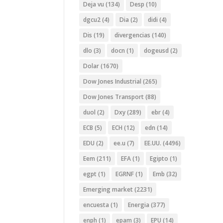
Deja vu
(134)
Desp
(10)
dgcu2
(4)
Dia
(2)
didi
(4)
Dis
(19)
divergencias
(140)
dlo
(3)
docn
(1)
dogeusd
(2)
Dolar
(1670)
Dow Jones Industrial
(265)
Dow Jones Transport
(88)
duol
(2)
Dxy
(289)
ebr
(4)
ECB
(5)
ECH
(12)
edn
(14)
EDU
(2)
ee.u
(7)
EE.UU.
(4496)
Eem
(211)
EFA
(1)
Egipto
(1)
egpt
(1)
EGRNF
(1)
Emb
(32)
Emerging market
(2231)
encuesta
(1)
Energia
(377)
enph
(1)
epam
(3)
EPU
(14)