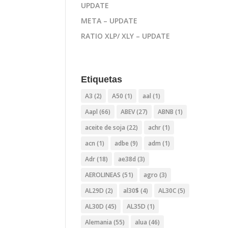
UPDATE
META – UPDATE
RATIO XLP/ XLY – UPDATE
Etiquetas
A3
(2)
A50
(1)
aal
(1)
Aapl
(66)
ABEV
(27)
ABNB
(1)
aceite de soja
(22)
achr
(1)
acn
(1)
adbe
(9)
adm
(1)
Adr
(18)
ae38d
(3)
AEROLINEAS
(51)
agro
(3)
AL29D
(2)
al30$
(4)
AL30C
(5)
AL30D
(45)
AL35D
(1)
Alemania
(55)
alua
(46)