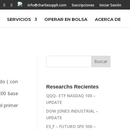
info@charliesupph.com
Suscripciones
Iniciar Sesión
SERVICIOS
OPERAR EN BOLSA
ACERCA DE
do ( con
Researchs Recientes
200 base
QQQ- ETF NASDAQ 100 –
UPDATE
el primer
DOW JONES INDUSTRIAL –
UPDATE
ES_F – FUTURO SPX 500 –