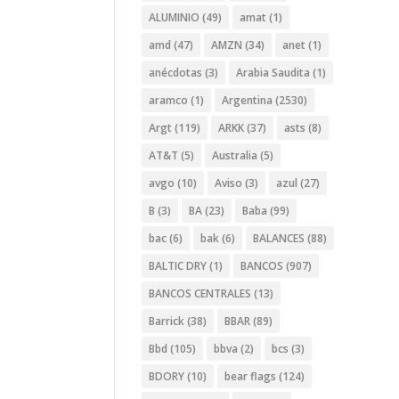
ALUMINIO
(49)
amat
(1)
amd
(47)
AMZN
(34)
anet
(1)
anécdotas
(3)
Arabia Saudita
(1)
aramco
(1)
Argentina
(2530)
Argt
(119)
ARKK
(37)
asts
(8)
AT&T
(5)
Australia
(5)
avgo
(10)
Aviso
(3)
azul
(27)
B
(3)
BA
(23)
Baba
(99)
bac
(6)
bak
(6)
BALANCES
(88)
BALTIC DRY
(1)
BANCOS
(907)
BANCOS CENTRALES
(13)
Barrick
(38)
BBAR
(89)
Bbd
(105)
bbva
(2)
bcs
(3)
BDORY
(10)
bear flags
(124)