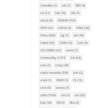
Cannabis
(1)
cat
(1)
CBD
(4)
ccl
(21)
Cde
(18)
cds
(1)
ceco2
(9)
CEDEAR
(103)
CEPU
(41)
CGPA2
(2)
CHILE
(28)
China
(585)
cig
(1)
citi
(18)
Cobre
(35)
COIN
(12)
Colo
(5)
COLOMBIA
(41)
come
(7)
Commodity
(1257)
Crb
(54)
cres
(1)
Cresy
(30)
cripto moneda
(339)
crm
(2)
crwd
(1)
CRWV
(1)
CS
(12)
csco
(3)
cursos
(1)
cuña
(1926)
cvs
(1)
cvx
(33)
Dax
(26)
DB
(6)
dba
(2)