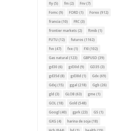
fly
(5)
fm
(2)
Fnv
(7)
Fomc
(9)
FORD
(1)
Forex
(912)
francia
(10)
FRC
(3)
frontier markets
(2)
ftmib
(1)
FUTU
(12)
futuros
(1162)
fvx
(47)
fxe
(1)
FXI
(102)
Gas natural
(123)
GBPUSD
(39)
gd30
(6)
gd30d
(9)
GD35
(3)
gd35d
(8)
gd38d
(1)
Gdx
(69)
Gdxj
(15)
ggal
(218)
Ggb
(26)
gld
(3)
GLOB
(63)
gme
(1)
GOL
(18)
Gold
(548)
Googl
(40)
gprk
(23)
GS
(1)
GXG
(4)
harina de soja
(18)
Hch
(844)
hd
(1)
health
(19)