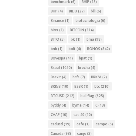
benchmark
(6)
BHIP
(18)
BHP
(4)
BIDU
(27)
bili
(6)
Binance
(1)
biotecnologia
(6)
biox
(1)
BITCOIN
(214)
BITO
(5)
bk
(1)
bma
(98)
bnb
(1)
bolt
(4)
BONOS
(842)
Bovespa
(41)
bpat
(1)
Brasil
(1050)
brecha
(4)
Brexit
(4)
brfs
(7)
BRK/A
(2)
BRK/B
(10)
BSBR
(1)
btc
(210)
BTCUSD
(212)
bull flag
(625)
byddy
(4)
byma
(14)
C
(13)
CAAP
(10)
cac 40
(10)
cadusd
(19)
cafe
(1)
campo
(5)
Canada
(93)
canje
(3)