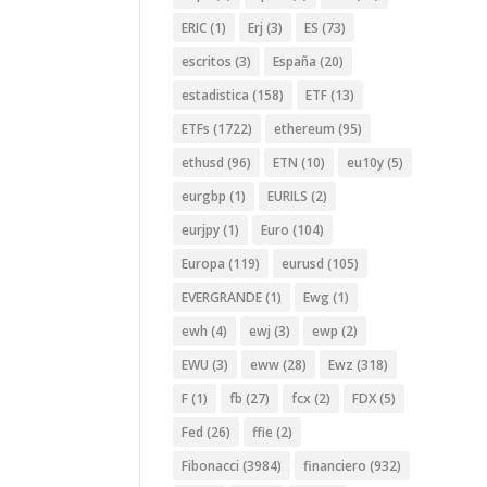
ERIC
(1)
Erj
(3)
ES
(73)
escritos
(3)
España
(20)
estadistica
(158)
ETF
(13)
ETFs
(1722)
ethereum
(95)
ethusd
(96)
ETN
(10)
eu10y
(5)
eurgbp
(1)
EURILS
(2)
eurjpy
(1)
Euro
(104)
Europa
(119)
eurusd
(105)
EVERGRANDE
(1)
Ewg
(1)
ewh
(4)
ewj
(3)
ewp
(2)
EWU
(3)
eww
(28)
Ewz
(318)
F
(1)
fb
(27)
fcx
(2)
FDX
(5)
Fed
(26)
ffie
(2)
Fibonacci
(3984)
financiero
(932)