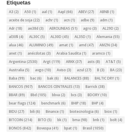
Etiquetas
A3
(2)
A50
(1)
aal
(1)
Aapl
(66)
ABEV
(27)
ABNB
(1)
aceite de soja
(22)
achr
(1)
acn
(1)
adbe
(9)
adm
(1)
Adr
(18)
ae38d
(3)
AEROLINEAS
(51)
agro
(3)
AL29D
(2)
al30$
(4)
AL30C
(5)
AL30D
(45)
AL35D
(1)
Alemania
(55)
alua
(46)
ALUMINIO
(49)
amat
(1)
amd
(47)
AMZN
(34)
anet
(1)
anécdotas
(3)
Arabia Saudita
(1)
aramco
(1)
Argentina
(2530)
Argt
(119)
ARKK
(37)
asts
(8)
AT&T
(5)
Australia
(5)
avgo
(10)
Aviso
(3)
azul
(27)
B
(3)
BA
(23)
Baba
(99)
bac
(6)
bak
(6)
BALANCES
(88)
BALTIC DRY
(1)
BANCOS
(907)
BANCOS CENTRALES
(13)
Barrick
(38)
BBAR
(89)
Bbd
(105)
bbva
(2)
bcs
(3)
BDORY
(10)
bear flags
(124)
benchmark
(6)
BHIP
(18)
BHP
(4)
BIDU
(27)
bili
(6)
Binance
(1)
biotecnologia
(6)
biox
(1)
BITCOIN
(214)
BITO
(5)
bk
(1)
bma
(98)
bnb
(1)
bolt
(4)
BONOS
(842)
Bovespa
(41)
bpat
(1)
Brasil
(1050)