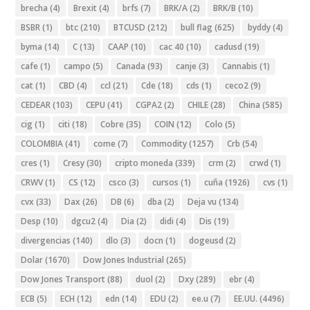
brecha
(4)
Brexit
(4)
brfs
(7)
BRK/A
(2)
BRK/B
(10)
BSBR
(1)
btc
(210)
BTCUSD
(212)
bull flag
(625)
byddy
(4)
byma
(14)
C
(13)
CAAP
(10)
cac 40
(10)
cadusd
(19)
cafe
(1)
campo
(5)
Canada
(93)
canje
(3)
Cannabis
(1)
cat
(1)
CBD
(4)
ccl
(21)
Cde
(18)
cds
(1)
ceco2
(9)
CEDEAR
(103)
CEPU
(41)
CGPA2
(2)
CHILE
(28)
China
(585)
cig
(1)
citi
(18)
Cobre
(35)
COIN
(12)
Colo
(5)
COLOMBIA
(41)
come
(7)
Commodity
(1257)
Crb
(54)
cres
(1)
Cresy
(30)
cripto moneda
(339)
crm
(2)
crwd
(1)
CRWV
(1)
CS
(12)
csco
(3)
cursos
(1)
cuña
(1926)
cvs
(1)
cvx
(33)
Dax
(26)
DB
(6)
dba
(2)
Deja vu
(134)
Desp
(10)
dgcu2
(4)
Dia
(2)
didi
(4)
Dis
(19)
divergencias
(140)
dlo
(3)
docn
(1)
dogeusd
(2)
Dolar
(1670)
Dow Jones Industrial
(265)
Dow Jones Transport
(88)
duol
(2)
Dxy
(289)
ebr
(4)
ECB
(5)
ECH
(12)
edn
(14)
EDU
(2)
ee.u
(7)
EE.UU.
(4496)