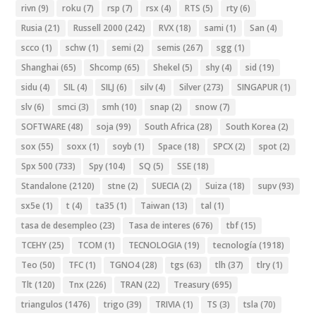
rivn
(9)
roku
(7)
rsp
(7)
rsx
(4)
RTS
(5)
rty
(6)
Rusia
(21)
Russell 2000
(242)
RVX
(18)
sami
(1)
San
(4)
scco
(1)
schw
(1)
semi
(2)
semis
(267)
sgg
(1)
Shanghai
(65)
Shcomp
(65)
Shekel
(5)
shy
(4)
sid
(19)
sidu
(4)
SIL
(4)
SILJ
(6)
silv
(4)
Silver
(273)
SINGAPUR
(1)
slv
(6)
smci
(3)
smh
(10)
snap
(2)
snow
(7)
SOFTWARE
(48)
soja
(99)
South Africa
(28)
South Korea
(2)
sox
(55)
soxx
(1)
soyb
(1)
Space
(18)
SPCX
(2)
spot
(2)
Spx 500
(733)
Spy
(104)
SQ
(5)
SSE
(18)
Standalone
(2120)
stne
(2)
SUECIA
(2)
Suiza
(18)
supv
(93)
sx5e
(1)
t
(4)
ta35
(1)
Taiwan
(13)
tal
(1)
tasa de desempleo
(23)
Tasa de interes
(676)
tbf
(15)
TCEHY
(25)
TCOM
(1)
TECNOLOGIA
(19)
tecnología
(1918)
Teo
(50)
TFC
(1)
TGNO4
(28)
tgs
(63)
tlh
(37)
tlry
(1)
Tlt
(120)
Tnx
(226)
TRAN
(22)
Treasury
(695)
triangulos
(1476)
trigo
(39)
TRIVIA
(1)
TS
(3)
tsla
(70)