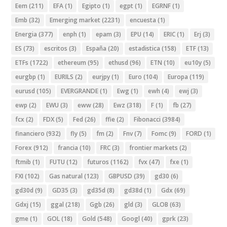
Eem
(211)
EFA
(1)
Egipto
(1)
egpt
(1)
EGRNF
(1)
Emb
(32)
Emerging market
(2231)
encuesta
(1)
Energia
(377)
enph
(1)
epam
(3)
EPU
(14)
ERIC
(1)
Erj
(3)
ES
(73)
escritos
(3)
España
(20)
estadistica
(158)
ETF
(13)
ETFs
(1722)
ethereum
(95)
ethusd
(96)
ETN
(10)
eu10y
(5)
eurgbp
(1)
EURILS
(2)
eurjpy
(1)
Euro
(104)
Europa
(119)
eurusd
(105)
EVERGRANDE
(1)
Ewg
(1)
ewh
(4)
ewj
(3)
ewp
(2)
EWU
(3)
eww
(28)
Ewz
(318)
F
(1)
fb
(27)
fcx
(2)
FDX
(5)
Fed
(26)
ffie
(2)
Fibonacci
(3984)
financiero
(932)
fly
(5)
fm
(2)
Fnv
(7)
Fomc
(9)
FORD
(1)
Forex
(912)
francia
(10)
FRC
(3)
frontier markets
(2)
ftmib
(1)
FUTU
(12)
futuros
(1162)
fvx
(47)
fxe
(1)
FXI
(102)
Gas natural
(123)
GBPUSD
(39)
gd30
(6)
gd30d
(9)
GD35
(3)
gd35d
(8)
gd38d
(1)
Gdx
(69)
Gdxj
(15)
ggal
(218)
Ggb
(26)
gld
(3)
GLOB
(63)
gme
(1)
GOL
(18)
Gold
(548)
Googl
(40)
gprk
(23)