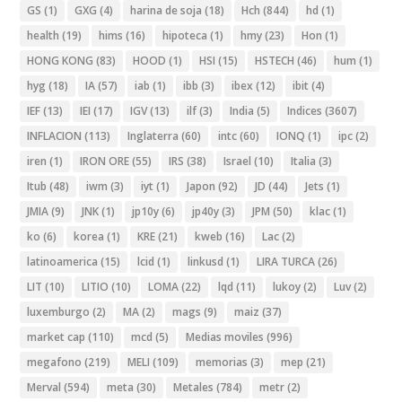
GS
(1)
GXG
(4)
harina de soja
(18)
Hch
(844)
hd
(1)
health
(19)
hims
(16)
hipoteca
(1)
hmy
(23)
Hon
(1)
HONG KONG
(83)
HOOD
(1)
HSI
(15)
HSTECH
(46)
hum
(1)
hyg
(18)
IA
(57)
iab
(1)
ibb
(3)
ibex
(12)
ibit
(4)
IEF
(13)
IEI
(17)
IGV
(13)
ilf
(3)
India
(5)
Indices
(3607)
INFLACION
(113)
Inglaterra
(60)
intc
(60)
IONQ
(1)
ipc
(2)
iren
(1)
IRON ORE
(55)
IRS
(38)
Israel
(10)
Italia
(3)
Itub
(48)
iwm
(3)
iyt
(1)
Japon
(92)
JD
(44)
Jets
(1)
JMIA
(9)
JNK
(1)
jp10y
(6)
jp40y
(3)
JPM
(50)
klac
(1)
ko
(6)
korea
(1)
KRE
(21)
kweb
(16)
Lac
(2)
latinoamerica
(15)
lcid
(1)
linkusd
(1)
LIRA TURCA
(26)
LIT
(10)
LITIO
(10)
LOMA
(22)
lqd
(11)
lukoy
(2)
Luv
(2)
luxemburgo
(2)
MA
(2)
mags
(9)
maiz
(37)
market cap
(110)
mcd
(5)
Medias moviles
(996)
megafono
(219)
MELI
(109)
memorias
(3)
mep
(21)
Merval
(594)
meta
(30)
Metales
(784)
metr
(2)