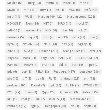
Mexico
(69)
mirg
(23)
mmm
(4)
Moex
(1)
moh
(1)
MORI
(2)
mrna
(3)
mrvl
(1)
ms
(1)
MSCI
(5)
msft
(42)
mstr
(14)
MU
(3)
Nasdaq 100
(422)
Nasdaq comp.
(201)
NDX
(388)
Nem
(24)
NET
(1)
NFLX
(14)
nickel
(6)
nifty50
(1)
nikkei
(11)
NIO
(60)
nke
(16)
nok
(1)
noruega
(5)
nq
(79)
nrgv
(4)
nu
(33)
nvda
(48)
nvo
(4)
nycb
(2)
NYFANG
(6)
NYSE
(14)
oex
(29)
ogzpy
(1)
oibr3
(2)
oklo
(1)
Opinion
(202)
orange juice
(1)
orcl
(12)
oxy
(24)
Paas
(31)
pags
(22)
PALL
(25)
PALLADIUM
(32)
Pam
(57)
PANW
(1)
PATH
(4)
pbi
(1)
Pbr
(145)
pce
(2)
pdd
(6)
pep
(1)
PERU
(18)
Peso Arg.
(457)
petroleo
(280)
pfe
(10)
pff
(3)
pg
(4)
PL
(1)
platinum
(28)
pltr
(12)
podcast
(200)
Powell
(7)
pplt
(20)
PUTIN
(1)
PYMES
(234)
PYPL
(27)
qcom
(9)
Qqq
(224)
Quantum
(3)
Ratio
(919)
RCL
(1)
rddt
(1)
REDES SOCIALES
(41)
rentabilidad
(19)
renta fija
(57)
rgti
(2)
riesgopais
(18)
rio
(1)
ripple
(1)