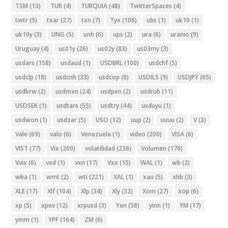
TSM
(13)
TUR
(4)
TURQUIA
(48)
TwitterSpaces
(4)
twtr
(5)
txar
(27)
txn
(7)
Tyx
(106)
ubs
(1)
uk10
(1)
uk10y
(3)
UNG
(5)
unh
(6)
ups
(2)
ura
(6)
uranio
(9)
Uruguay
(4)
us01y
(26)
us02y
(83)
us03my
(3)
usdars
(158)
usdaud
(1)
USDBRL
(100)
usdchf
(5)
usdclp
(18)
usdcnh
(33)
usdcop
(8)
USDILS
(9)
USDJPY
(65)
usdkrw
(2)
usdmxn
(24)
usdpen
(2)
usdrub
(11)
USDSEK
(1)
usdtars
(55)
usdtry
(44)
usduyu
(1)
usdwon
(1)
usdzar
(5)
USO
(12)
uup
(2)
uuuu
(2)
V
(3)
Vale
(69)
valo
(6)
Venezuela
(1)
video
(200)
VISA
(6)
VIST
(77)
Vix
(200)
volatilidad
(236)
Volumen
(170)
Vvix
(6)
vxd
(1)
vxn
(17)
Vxx
(15)
WAL
(1)
wb
(2)
wba
(1)
wmt
(2)
wti
(221)
XAL
(1)
xau
(5)
xhb
(3)
XLE
(17)
Xlf
(104)
Xlp
(34)
Xly
(32)
Xom
(27)
xop
(6)
xp
(5)
xpev
(12)
xrpusd
(3)
Yen
(58)
yinn
(1)
YM
(17)
ymm
(1)
YPF
(164)
ZM
(6)