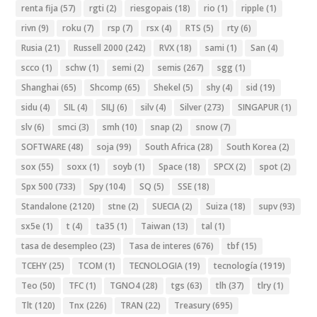
renta fija
(57)
rgti
(2)
riesgopais
(18)
rio
(1)
ripple
(1)
rivn
(9)
roku
(7)
rsp
(7)
rsx
(4)
RTS
(5)
rty
(6)
Rusia
(21)
Russell 2000
(242)
RVX
(18)
sami
(1)
San
(4)
scco
(1)
schw
(1)
semi
(2)
semis
(267)
sgg
(1)
Shanghai
(65)
Shcomp
(65)
Shekel
(5)
shy
(4)
sid
(19)
sidu
(4)
SIL
(4)
SILJ
(6)
silv
(4)
Silver
(273)
SINGAPUR
(1)
slv
(6)
smci
(3)
smh
(10)
snap
(2)
snow
(7)
SOFTWARE
(48)
soja
(99)
South Africa
(28)
South Korea
(2)
sox
(55)
soxx
(1)
soyb
(1)
Space
(18)
SPCX
(2)
spot
(2)
Spx 500
(733)
Spy
(104)
SQ
(5)
SSE
(18)
Standalone
(2120)
stne
(2)
SUECIA
(2)
Suiza
(18)
supv
(93)
sx5e
(1)
t
(4)
ta35
(1)
Taiwan
(13)
tal
(1)
tasa de desempleo
(23)
Tasa de interes
(676)
tbf
(15)
TCEHY
(25)
TCOM
(1)
TECNOLOGIA
(19)
tecnología
(1919)
Teo
(50)
TFC
(1)
TGNO4
(28)
tgs
(63)
tlh
(37)
tlry
(1)
Tlt
(120)
Tnx
(226)
TRAN
(22)
Treasury
(695)