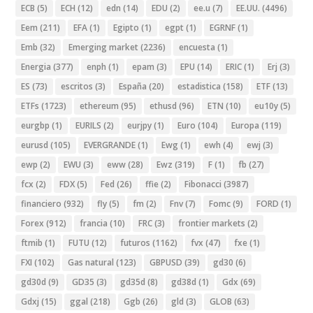
ECB
(5)
ECH
(12)
edn
(14)
EDU
(2)
ee.u
(7)
EE.UU.
(4496)
Eem
(211)
EFA
(1)
Egipto
(1)
egpt
(1)
EGRNF
(1)
Emb
(32)
Emerging market
(2236)
encuesta
(1)
Energia
(377)
enph
(1)
epam
(3)
EPU
(14)
ERIC
(1)
Erj
(3)
ES
(73)
escritos
(3)
España
(20)
estadistica
(158)
ETF
(13)
ETFs
(1723)
ethereum
(95)
ethusd
(96)
ETN
(10)
eu10y
(5)
eurgbp
(1)
EURILS
(2)
eurjpy
(1)
Euro
(104)
Europa
(119)
eurusd
(105)
EVERGRANDE
(1)
Ewg
(1)
ewh
(4)
ewj
(3)
ewp
(2)
EWU
(3)
eww
(28)
Ewz
(319)
F
(1)
fb
(27)
fcx
(2)
FDX
(5)
Fed
(26)
ffie
(2)
Fibonacci
(3987)
financiero
(932)
fly
(5)
fm
(2)
Fnv
(7)
Fomc
(9)
FORD
(1)
Forex
(912)
francia
(10)
FRC
(3)
frontier markets
(2)
ftmib
(1)
FUTU
(12)
futuros
(1162)
fvx
(47)
fxe
(1)
FXI
(102)
Gas natural
(123)
GBPUSD
(39)
gd30
(6)
gd30d
(9)
GD35
(3)
gd35d
(8)
gd38d
(1)
Gdx
(69)
Gdxj
(15)
ggal
(218)
Ggb
(26)
gld
(3)
GLOB
(63)