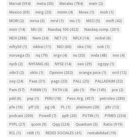
Merval
(594)
meta
(30)
Metales
(784)
metr
(2)
Mexico
(69)
mirg
(23)
mmm
(4)
Moex
(1)
moh
(1)
MORI
(2)
mrna
(3)
mrvl
(1)
ms
(1)
MSCI
(5)
msft
(42)
mstr
(14)
MU
(3)
Nasdaq 100
(422)
Nasdaq comp.
(201)
NDX
(388)
Nem
(24)
NET
(1)
NFLX
(14)
nickel
(6)
nifty50
(1)
nikkei
(11)
NIO
(60)
nke
(16)
nok
(1)
noruega
(5)
nq
(79)
nrgv
(4)
nu
(33)
nvda
(48)
nvo
(4)
nycb
(2)
NYFANG
(6)
NYSE
(14)
oex
(29)
ogzpy
(1)
oibr3
(2)
oklo
(1)
Opinion
(202)
orange juice
(1)
orcl
(12)
oxy
(24)
Paas
(31)
pags
(23)
PALL
(25)
PALLADIUM
(32)
Pam
(57)
PANW
(1)
PATH
(4)
pbi
(1)
Pbr
(145)
pce
(2)
pdd
(6)
pep
(1)
PERU
(18)
Peso Arg.
(457)
petroleo
(280)
pfe
(10)
pff
(3)
pg
(4)
PL
(1)
platinum
(28)
pltr
(12)
podcast
(200)
Powell
(7)
pplt
(20)
PUTIN
(1)
PYMES
(234)
PYPL
(27)
qcom
(9)
Qqq
(224)
Quantum
(3)
Ratio
(919)
RCL
(1)
rddt
(1)
REDES SOCIALES
(41)
rentabilidad
(19)