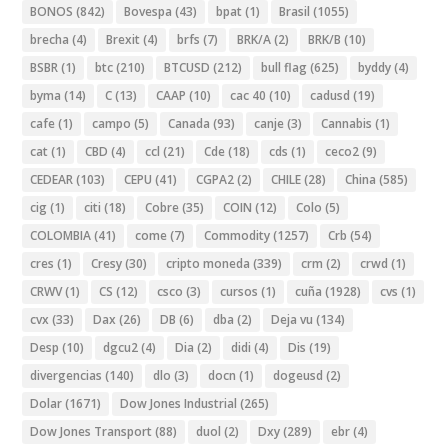
BONOS
(842)
Bovespa
(43)
bpat
(1)
Brasil
(1055)
brecha
(4)
Brexit
(4)
brfs
(7)
BRK/A
(2)
BRK/B
(10)
BSBR
(1)
btc
(210)
BTCUSD
(212)
bull flag
(625)
byddy
(4)
byma
(14)
C
(13)
CAAP
(10)
cac 40
(10)
cadusd
(19)
cafe
(1)
campo
(5)
Canada
(93)
canje
(3)
Cannabis
(1)
cat
(1)
CBD
(4)
ccl
(21)
Cde
(18)
cds
(1)
ceco2
(9)
CEDEAR
(103)
CEPU
(41)
CGPA2
(2)
CHILE
(28)
China
(585)
cig
(1)
citi
(18)
Cobre
(35)
COIN
(12)
Colo
(5)
COLOMBIA
(41)
come
(7)
Commodity
(1257)
Crb
(54)
cres
(1)
Cresy
(30)
cripto moneda
(339)
crm
(2)
crwd
(1)
CRWV
(1)
CS
(12)
csco
(3)
cursos
(1)
cuña
(1928)
cvs
(1)
cvx
(33)
Dax
(26)
DB
(6)
dba
(2)
Deja vu
(134)
Desp
(10)
dgcu2
(4)
Dia
(2)
didi
(4)
Dis
(19)
divergencias
(140)
dlo
(3)
docn
(1)
dogeusd
(2)
Dolar
(1671)
Dow Jones Industrial
(265)
Dow Jones Transport
(88)
duol
(2)
Dxy
(289)
ebr
(4)