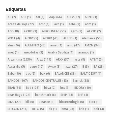
Etiquetas
A3
(2)
A50
(1)
aal
(1)
Aapl
(66)
ABEV
(27)
ABNB
(1)
aceite de soja
(22)
achr
(1)
acn
(1)
adbe
(9)
adm
(1)
Adr
(18)
ae38d
(3)
AEROLINEAS
(51)
agro
(3)
AL29D
(2)
al30$
(4)
AL30C
(5)
AL30D
(45)
AL35D
(1)
Alemania
(55)
alua
(46)
ALUMINIO
(49)
amat
(1)
amd
(47)
AMZN
(34)
anet
(1)
anécdotas
(3)
Arabia Saudita
(1)
aramco
(1)
Argentina
(2530)
Argt
(119)
ARKK
(37)
asts
(8)
AT&T
(5)
Australia
(5)
avgo
(10)
Aviso
(3)
azul
(27)
B
(3)
BA
(23)
Baba
(99)
bac
(6)
bak
(6)
BALANCES
(88)
BALTIC DRY
(1)
BANCOS
(907)
BANCOS CENTRALES
(13)
Barrick
(38)
BBAR
(89)
Bbd
(105)
bbva
(2)
bcs
(3)
BDORY
(10)
bear flags
(124)
benchmark
(6)
BHIP
(18)
BHP
(4)
BIDU
(27)
bili
(6)
Binance
(1)
biotecnologia
(6)
biox
(1)
BITCOIN
(214)
BITO
(5)
bk
(1)
bma
(98)
bnb
(1)
bolt
(4)