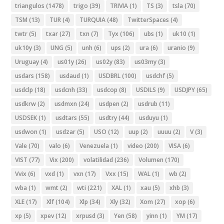
triangulos
(1478)
trigo
(39)
TRIVIA
(1)
TS
(3)
tsla
(70)
TSM
(13)
TUR
(4)
TURQUIA
(48)
TwitterSpaces
(4)
twtr
(5)
txar
(27)
txn
(7)
Tyx
(106)
ubs
(1)
uk10
(1)
uk10y
(3)
UNG
(5)
unh
(6)
ups
(2)
ura
(6)
uranio
(9)
Uruguay
(4)
us01y
(26)
us02y
(83)
us03my
(3)
usdars
(158)
usdaud
(1)
USDBRL
(100)
usdchf
(5)
usdclp
(18)
usdcnh
(33)
usdcop
(8)
USDILS
(9)
USDJPY
(65)
usdkrw
(2)
usdmxn
(24)
usdpen
(2)
usdrub
(11)
USDSEK
(1)
usdtars
(55)
usdtry
(44)
usduyu
(1)
usdwon
(1)
usdzar
(5)
USO
(12)
uup
(2)
uuuu
(2)
V
(3)
Vale
(70)
valo
(6)
Venezuela
(1)
video
(200)
VISA
(6)
VIST
(77)
Vix
(200)
volatilidad
(236)
Volumen
(170)
Vvix
(6)
vxd
(1)
vxn
(17)
Vxx
(15)
WAL
(1)
wb
(2)
wba
(1)
wmt
(2)
wti
(221)
XAL
(1)
xau
(5)
xhb
(3)
XLE
(17)
Xlf
(104)
Xlp
(34)
Xly
(32)
Xom
(27)
xop
(6)
xp
(5)
xpev
(12)
xrpusd
(3)
Yen
(58)
yinn
(1)
YM
(17)