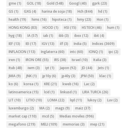
gme
(1)
GOL
(18)
Gold
(548)
Googl
(40)
gprk
(23)
GS
(1)
GXG
(4)
harina de soja
(18)
Hch
(844)
hd
(1)
health
(19)
hims
(16)
hipoteca
(1)
hmy
(23)
Hon
(1)
HONG KONG
(83)
HOOD
(1)
HSI
(15)
HSTECH
(46)
hum
(1)
hyg
(18)
IA
(57)
iab
(1)
ibb
(3)
ibex
(12)
ibit
(4)
IEF
(13)
IEI
(17)
IGV
(13)
ilf
(3)
India
(5)
Indices
(3609)
INFLACION
(113)
Inglaterra
(60)
intc
(60)
IONQ
(1)
ipc
(2)
iren
(1)
IRON ORE
(55)
IRS
(38)
Israel
(10)
Italia
(3)
Itub
(48)
iwm
(3)
iyt
(1)
Japon
(92)
JD
(44)
Jets
(1)
JMIA
(9)
JNK
(1)
jp10y
(6)
jp40y
(3)
JPM
(50)
klac
(1)
ko
(6)
korea
(1)
KRE
(21)
kweb
(16)
Lac
(2)
latinoamerica
(15)
lcid
(1)
linkusd
(1)
LIRA TURCA
(26)
LIT
(10)
LITIO
(10)
LOMA
(22)
lqd
(11)
lukoy
(2)
Luv
(2)
luxemburgo
(2)
MA
(2)
mags
(9)
maiz
(37)
market cap
(110)
mcd
(5)
Medias moviles
(996)
megafono
(219)
MELI
(109)
memorias
(3)
mep
(21)