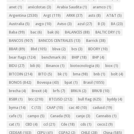
anet
(1)
anécdotas
(3)
Arabia Saudita
(1)
aramco
(1)
Argentina
(2530)
Argt
(119)
ARKK
(37)
asts
(8)
AT&T
(5)
Australia
(5)
avgo
(10)
Aviso
(3)
azul
(27)
B
(3)
BA
(23)
Baba
(99)
bac
(6)
bak
(6)
BALANCES
(88)
BALTIC DRY
(1)
BANCOS
(907)
BANCOS CENTRALES
(13)
Barrick
(38)
BBAR
(89)
Bbd
(105)
bbva
(2)
bcs
(3)
BDORY
(10)
bear flags
(124)
benchmark
(6)
BHIP
(18)
BHP
(4)
BIDU
(27)
bili
(6)
Binance
(1)
biotecnologia
(6)
biox
(1)
BITCOIN
(214)
BITO
(5)
bk
(1)
bma
(98)
bnb
(1)
bolt
(4)
BONOS
(842)
Bovespa
(43)
bpat
(1)
Brasil
(1055)
brecha
(4)
Brexit
(4)
brfs
(7)
BRK/A
(2)
BRK/B
(10)
BSBR
(1)
btc
(210)
BTCUSD
(212)
bull flag
(625)
byddy
(4)
byma
(14)
C
(13)
CAAP
(10)
cac 40
(10)
cadusd
(19)
cafe
(1)
campo
(5)
Canada
(93)
canje
(3)
Cannabis
(1)
cat
(1)
CBD
(4)
ccl
(21)
Cde
(18)
cds
(1)
ceco2
(9)
CEDEAR
(103)
CEPU
(41)
CGPA2
(2)
CHILE
(28)
China
(585)