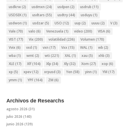
usdkrw
(2)
usdmxn
(24)
usdpen
(2)
usdrub
(11)
USDSEK
(1)
usdtars
(55)
usdtry
(44)
usduyu
(1)
usdwon
(1)
usdzar
(5)
USO
(12)
uup
(2)
uuuu
(2)
V
(3)
Vale
(70)
valo
(6)
Venezuela
(1)
video
(200)
VISA
(6)
VIST
(77)
Vix
(200)
volatilidad
(236)
Volumen
(170)
Vvix
(6)
vxd
(1)
vxn
(17)
Vxx
(15)
WAL
(1)
wb
(2)
wba
(1)
wmt
(2)
wti
(221)
XAL
(1)
xau
(5)
xhb
(3)
XLE
(17)
Xlf
(104)
Xlp
(34)
Xly
(32)
Xom
(27)
xop
(6)
xp
(5)
xpev
(12)
xrpusd
(3)
Yen
(58)
yinn
(1)
YM
(17)
ymm
(1)
YPF
(164)
ZM
(6)
Archivos de Researchs
agosto 2026
(31)
julio 2026
(140)
junio 2026
(139)