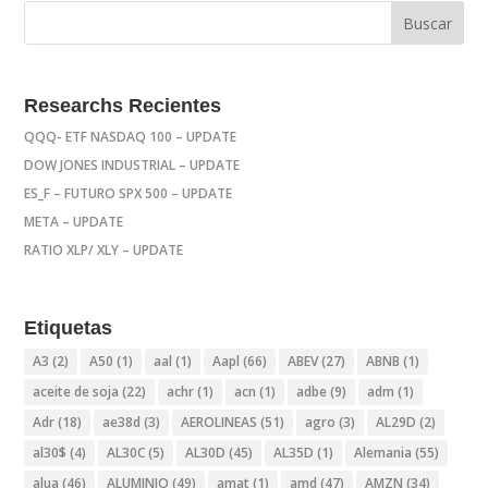
Researchs Recientes
QQQ- ETF NASDAQ 100 – UPDATE
DOW JONES INDUSTRIAL – UPDATE
ES_F – FUTURO SPX 500 – UPDATE
META – UPDATE
RATIO XLP/ XLY – UPDATE
Etiquetas
A3
(2)
A50
(1)
aal
(1)
Aapl
(66)
ABEV
(27)
ABNB
(1)
aceite de soja
(22)
achr
(1)
acn
(1)
adbe
(9)
adm
(1)
Adr
(18)
ae38d
(3)
AEROLINEAS
(51)
agro
(3)
AL29D
(2)
al30$
(4)
AL30C
(5)
AL30D
(45)
AL35D
(1)
Alemania
(55)
alua
(46)
ALUMINIO
(49)
amat
(1)
amd
(47)
AMZN
(34)