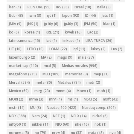
iren
(1)
IRON ORE
(55)
IRS
(38)
Israel
(10)
Italia
(3)
Itub
(48)
iwm
(3)
iyt
(1)
Japon
(92)
JD
(44)
Jets
(1)
JMIA
(9)
JNK
(1)
jp10y
(6)
jp40y
(3)
JPM
(50)
klac
(1)
ko
(6)
korea
(1)
KRE
(21)
kweb
(16)
Lac
(2)
latinoamerica
(15)
lcid
(1)
linkusd
(1)
LIRA TURCA
(26)
LIT
(10)
LITIO
(10)
LOMA
(22)
lqd
(11)
lukoy
(2)
Luv
(2)
luxemburgo
(2)
MA
(2)
mags
(9)
maiz
(37)
market cap
(110)
mcd
(5)
Medias moviles
(996)
megafono
(219)
MELI
(109)
memorias
(3)
mep
(21)
Merval
(594)
meta
(30)
Metales
(784)
metr
(2)
Mexico
(69)
mirg
(23)
mmm
(4)
Moex
(1)
moh
(1)
MORI
(2)
mrna
(3)
mrvl
(1)
ms
(1)
MSCI
(5)
msft
(42)
mstr
(14)
MU
(3)
Nasdaq 100
(422)
Nasdaq comp.
(201)
NDX
(388)
Nem
(24)
NET
(1)
NFLX
(14)
nickel
(6)
nifty50
(1)
nikkei
(11)
NIO
(60)
nke
(16)
nok
(1)
noruega
(5)
nq
(79)
nrgv
(4)
nu
(33)
nvda
(48)
nvo
(4)