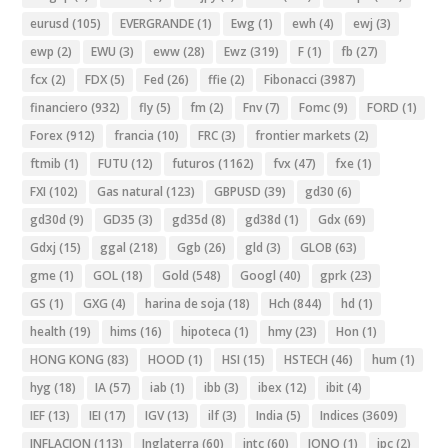
eurusd
(105)
EVERGRANDE
(1)
Ewg
(1)
ewh
(4)
ewj
(3)
ewp
(2)
EWU
(3)
eww
(28)
Ewz
(319)
F
(1)
fb
(27)
fcx
(2)
FDX
(5)
Fed
(26)
ffie
(2)
Fibonacci
(3987)
financiero
(932)
fly
(5)
fm
(2)
Fnv
(7)
Fomc
(9)
FORD
(1)
Forex
(912)
francia
(10)
FRC
(3)
frontier markets
(2)
ftmib
(1)
FUTU
(12)
futuros
(1162)
fvx
(47)
fxe
(1)
FXI
(102)
Gas natural
(123)
GBPUSD
(39)
gd30
(6)
gd30d
(9)
GD35
(3)
gd35d
(8)
gd38d
(1)
Gdx
(69)
Gdxj
(15)
ggal
(218)
Ggb
(26)
gld
(3)
GLOB
(63)
gme
(1)
GOL
(18)
Gold
(548)
Googl
(40)
gprk
(23)
GS
(1)
GXG
(4)
harina de soja
(18)
Hch
(844)
hd
(1)
health
(19)
hims
(16)
hipoteca
(1)
hmy
(23)
Hon
(1)
HONG KONG
(83)
HOOD
(1)
HSI
(15)
HSTECH
(46)
hum
(1)
hyg
(18)
IA
(57)
iab
(1)
ibb
(3)
ibex
(12)
ibit
(4)
IEF
(13)
IEI
(17)
IGV
(13)
ilf
(3)
India
(5)
Indices
(3609)
INFLACION
(113)
Inglaterra
(60)
intc
(60)
IONQ
(1)
ipc
(2)