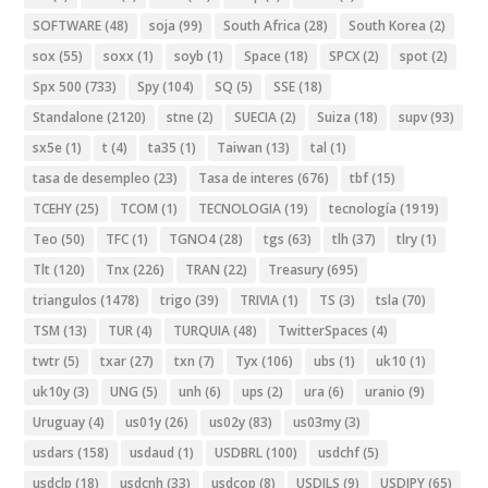
SOFTWARE
(48)
soja
(99)
South Africa
(28)
South Korea
(2)
sox
(55)
soxx
(1)
soyb
(1)
Space
(18)
SPCX
(2)
spot
(2)
Spx 500
(733)
Spy
(104)
SQ
(5)
SSE
(18)
Standalone
(2120)
stne
(2)
SUECIA
(2)
Suiza
(18)
supv
(93)
sx5e
(1)
t
(4)
ta35
(1)
Taiwan
(13)
tal
(1)
tasa de desempleo
(23)
Tasa de interes
(676)
tbf
(15)
TCEHY
(25)
TCOM
(1)
TECNOLOGIA
(19)
tecnología
(1919)
Teo
(50)
TFC
(1)
TGNO4
(28)
tgs
(63)
tlh
(37)
tlry
(1)
Tlt
(120)
Tnx
(226)
TRAN
(22)
Treasury
(695)
triangulos
(1478)
trigo
(39)
TRIVIA
(1)
TS
(3)
tsla
(70)
TSM
(13)
TUR
(4)
TURQUIA
(48)
TwitterSpaces
(4)
twtr
(5)
txar
(27)
txn
(7)
Tyx
(106)
ubs
(1)
uk10
(1)
uk10y
(3)
UNG
(5)
unh
(6)
ups
(2)
ura
(6)
uranio
(9)
Uruguay
(4)
us01y
(26)
us02y
(83)
us03my
(3)
usdars
(158)
usdaud
(1)
USDBRL
(100)
usdchf
(5)
usdclp
(18)
usdcnh
(33)
usdcop
(8)
USDILS
(9)
USDJPY
(65)