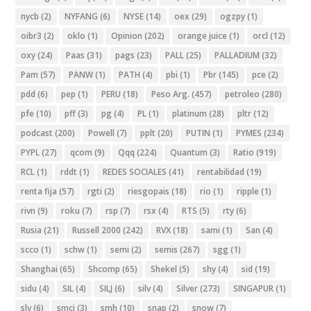
nycb
(2)
NYFANG
(6)
NYSE
(14)
oex
(29)
ogzpy
(1)
oibr3
(2)
oklo
(1)
Opinion
(202)
orange juice
(1)
orcl
(12)
oxy
(24)
Paas
(31)
pags
(23)
PALL
(25)
PALLADIUM
(32)
Pam
(57)
PANW
(1)
PATH
(4)
pbi
(1)
Pbr
(145)
pce
(2)
pdd
(6)
pep
(1)
PERU
(18)
Peso Arg.
(457)
petroleo
(280)
pfe
(10)
pff
(3)
pg
(4)
PL
(1)
platinum
(28)
pltr
(12)
podcast
(200)
Powell
(7)
pplt
(20)
PUTIN
(1)
PYMES
(234)
PYPL
(27)
qcom
(9)
Qqq
(224)
Quantum
(3)
Ratio
(919)
RCL
(1)
rddt
(1)
REDES SOCIALES
(41)
rentabilidad
(19)
renta fija
(57)
rgti
(2)
riesgopais
(18)
rio
(1)
ripple
(1)
rivn
(9)
roku
(7)
rsp
(7)
rsx
(4)
RTS
(5)
rty
(6)
Rusia
(21)
Russell 2000
(242)
RVX
(18)
sami
(1)
San
(4)
scco
(1)
schw
(1)
semi
(2)
semis
(267)
sgg
(1)
Shanghai
(65)
Shcomp
(65)
Shekel
(5)
shy
(4)
sid
(19)
sidu
(4)
SIL
(4)
SILJ
(6)
silv
(4)
Silver
(273)
SINGAPUR
(1)
slv
(6)
smci
(3)
smh
(10)
snap
(2)
snow
(7)