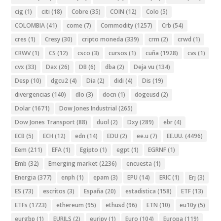
cig
(1)
citi
(18)
Cobre
(35)
COIN
(12)
Colo
(5)
COLOMBIA
(41)
come
(7)
Commodity
(1257)
Crb
(54)
cres
(1)
Cresy
(30)
cripto moneda
(339)
crm
(2)
crwd
(1)
CRWV
(1)
CS
(12)
csco
(3)
cursos
(1)
cuña
(1928)
cvs
(1)
cvx
(33)
Dax
(26)
DB
(6)
dba
(2)
Deja vu
(134)
Desp
(10)
dgcu2
(4)
Dia
(2)
didi
(4)
Dis
(19)
divergencias
(140)
dlo
(3)
docn
(1)
dogeusd
(2)
Dolar
(1671)
Dow Jones Industrial
(265)
Dow Jones Transport
(88)
duol
(2)
Dxy
(289)
ebr
(4)
ECB
(5)
ECH
(12)
edn
(14)
EDU
(2)
ee.u
(7)
EE.UU.
(4496)
Eem
(211)
EFA
(1)
Egipto
(1)
egpt
(1)
EGRNF
(1)
Emb
(32)
Emerging market
(2236)
encuesta
(1)
Energia
(377)
enph
(1)
epam
(3)
EPU
(14)
ERIC
(1)
Erj
(3)
ES
(73)
escritos
(3)
España
(20)
estadistica
(158)
ETF
(13)
ETFs
(1723)
ethereum
(95)
ethusd
(96)
ETN
(10)
eu10y
(5)
eurgbp
(1)
EURILS
(2)
eurjpy
(1)
Euro
(104)
Europa
(119)