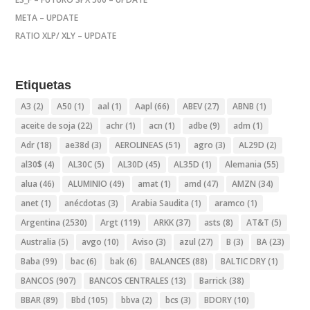
META – UPDATE
RATIO XLP/ XLY – UPDATE
Etiquetas
A3
(2)
A50
(1)
aal
(1)
Aapl
(66)
ABEV
(27)
ABNB
(1)
aceite de soja
(22)
achr
(1)
acn
(1)
adbe
(9)
adm
(1)
Adr
(18)
ae38d
(3)
AEROLINEAS
(51)
agro
(3)
AL29D
(2)
al30$
(4)
AL30C
(5)
AL30D
(45)
AL35D
(1)
Alemania
(55)
alua
(46)
ALUMINIO
(49)
amat
(1)
amd
(47)
AMZN
(34)
anet
(1)
anécdotas
(3)
Arabia Saudita
(1)
aramco
(1)
Argentina
(2530)
Argt
(119)
ARKK
(37)
asts
(8)
AT&T
(5)
Australia
(5)
avgo
(10)
Aviso
(3)
azul
(27)
B
(3)
BA
(23)
Baba
(99)
bac
(6)
bak
(6)
BALANCES
(88)
BALTIC DRY
(1)
BANCOS
(907)
BANCOS CENTRALES
(13)
Barrick
(38)
BBAR
(89)
Bbd
(105)
bbva
(2)
bcs
(3)
BDORY
(10)