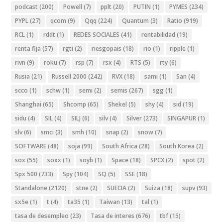
podcast
(200)
Powell
(7)
pplt
(20)
PUTIN
(1)
PYMES
(234)
PYPL
(27)
qcom
(9)
Qqq
(224)
Quantum
(3)
Ratio
(919)
RCL
(1)
rddt
(1)
REDES SOCIALES
(41)
rentabilidad
(19)
renta fija
(57)
rgti
(2)
riesgopais
(18)
rio
(1)
ripple
(1)
rivn
(9)
roku
(7)
rsp
(7)
rsx
(4)
RTS
(5)
rty
(6)
Rusia
(21)
Russell 2000
(242)
RVX
(18)
sami
(1)
San
(4)
scco
(1)
schw
(1)
semi
(2)
semis
(267)
sgg
(1)
Shanghai
(65)
Shcomp
(65)
Shekel
(5)
shy
(4)
sid
(19)
sidu
(4)
SIL
(4)
SILJ
(6)
silv
(4)
Silver
(273)
SINGAPUR
(1)
slv
(6)
smci
(3)
smh
(10)
snap
(2)
snow
(7)
SOFTWARE
(48)
soja
(99)
South Africa
(28)
South Korea
(2)
sox
(55)
soxx
(1)
soyb
(1)
Space
(18)
SPCX
(2)
spot
(2)
Spx 500
(733)
Spy
(104)
SQ
(5)
SSE
(18)
Standalone
(2120)
stne
(2)
SUECIA
(2)
Suiza
(18)
supv
(93)
sx5e
(1)
t
(4)
ta35
(1)
Taiwan
(13)
tal
(1)
tasa de desempleo
(23)
Tasa de interes
(676)
tbf
(15)