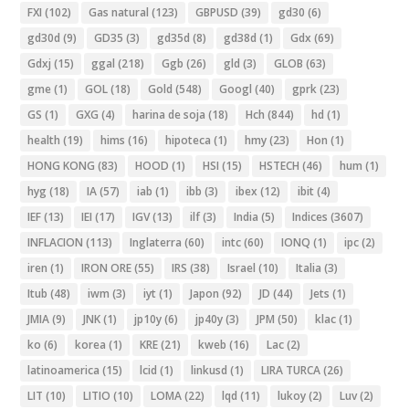
FXI
(102)
Gas natural
(123)
GBPUSD
(39)
gd30
(6)
gd30d
(9)
GD35
(3)
gd35d
(8)
gd38d
(1)
Gdx
(69)
Gdxj
(15)
ggal
(218)
Ggb
(26)
gld
(3)
GLOB
(63)
gme
(1)
GOL
(18)
Gold
(548)
Googl
(40)
gprk
(23)
GS
(1)
GXG
(4)
harina de soja
(18)
Hch
(844)
hd
(1)
health
(19)
hims
(16)
hipoteca
(1)
hmy
(23)
Hon
(1)
HONG KONG
(83)
HOOD
(1)
HSI
(15)
HSTECH
(46)
hum
(1)
hyg
(18)
IA
(57)
iab
(1)
ibb
(3)
ibex
(12)
ibit
(4)
IEF
(13)
IEI
(17)
IGV
(13)
ilf
(3)
India
(5)
Indices
(3607)
INFLACION
(113)
Inglaterra
(60)
intc
(60)
IONQ
(1)
ipc
(2)
iren
(1)
IRON ORE
(55)
IRS
(38)
Israel
(10)
Italia
(3)
Itub
(48)
iwm
(3)
iyt
(1)
Japon
(92)
JD
(44)
Jets
(1)
JMIA
(9)
JNK
(1)
jp10y
(6)
jp40y
(3)
JPM
(50)
klac
(1)
ko
(6)
korea
(1)
KRE
(21)
kweb
(16)
Lac
(2)
latinoamerica
(15)
lcid
(1)
linkusd
(1)
LIRA TURCA
(26)
LIT
(10)
LITIO
(10)
LOMA
(22)
lqd
(11)
lukoy
(2)
Luv
(2)