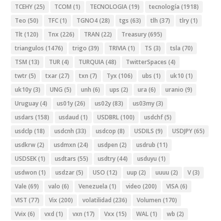
TCEHY
(25)
TCOM
(1)
TECNOLOGIA
(19)
tecnología
(1918)
Teo
(50)
TFC
(1)
TGNO4
(28)
tgs
(63)
tlh
(37)
tlry
(1)
Tlt
(120)
Tnx
(226)
TRAN
(22)
Treasury
(695)
triangulos
(1476)
trigo
(39)
TRIVIA
(1)
TS
(3)
tsla
(70)
TSM
(13)
TUR
(4)
TURQUIA
(48)
TwitterSpaces
(4)
twtr
(5)
txar
(27)
txn
(7)
Tyx
(106)
ubs
(1)
uk10
(1)
uk10y
(3)
UNG
(5)
unh
(6)
ups
(2)
ura
(6)
uranio
(9)
Uruguay
(4)
us01y
(26)
us02y
(83)
us03my
(3)
usdars
(158)
usdaud
(1)
USDBRL
(100)
usdchf
(5)
usdclp
(18)
usdcnh
(33)
usdcop
(8)
USDILS
(9)
USDJPY
(65)
usdkrw
(2)
usdmxn
(24)
usdpen
(2)
usdrub
(11)
USDSEK
(1)
usdtars
(55)
usdtry
(44)
usduyu
(1)
usdwon
(1)
usdzar
(5)
USO
(12)
uup
(2)
uuuu
(2)
V
(3)
Vale
(69)
valo
(6)
Venezuela
(1)
video
(200)
VISA
(6)
VIST
(77)
Vix
(200)
volatilidad
(236)
Volumen
(170)
Vvix
(6)
vxd
(1)
vxn
(17)
Vxx
(15)
WAL
(1)
wb
(2)