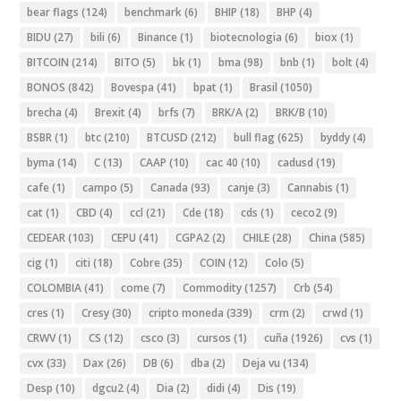
bear flags
(124)
benchmark
(6)
BHIP
(18)
BHP
(4)
BIDU
(27)
bili
(6)
Binance
(1)
biotecnologia
(6)
biox
(1)
BITCOIN
(214)
BITO
(5)
bk
(1)
bma
(98)
bnb
(1)
bolt
(4)
BONOS
(842)
Bovespa
(41)
bpat
(1)
Brasil
(1050)
brecha
(4)
Brexit
(4)
brfs
(7)
BRK/A
(2)
BRK/B
(10)
BSBR
(1)
btc
(210)
BTCUSD
(212)
bull flag
(625)
byddy
(4)
byma
(14)
C
(13)
CAAP
(10)
cac 40
(10)
cadusd
(19)
cafe
(1)
campo
(5)
Canada
(93)
canje
(3)
Cannabis
(1)
cat
(1)
CBD
(4)
ccl
(21)
Cde
(18)
cds
(1)
ceco2
(9)
CEDEAR
(103)
CEPU
(41)
CGPA2
(2)
CHILE
(28)
China
(585)
cig
(1)
citi
(18)
Cobre
(35)
COIN
(12)
Colo
(5)
COLOMBIA
(41)
come
(7)
Commodity
(1257)
Crb
(54)
cres
(1)
Cresy
(30)
cripto moneda
(339)
crm
(2)
crwd
(1)
CRWV
(1)
CS
(12)
csco
(3)
cursos
(1)
cuña
(1926)
cvs
(1)
cvx
(33)
Dax
(26)
DB
(6)
dba
(2)
Deja vu
(134)
Desp
(10)
dgcu2
(4)
Dia
(2)
didi
(4)
Dis
(19)