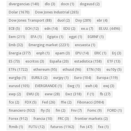
divergencias
(140)
dlo
(3)
docn
(1)
dogeusd
(2)
Dolar
(1670)
Dow Jones Industrial
(265)
Dow Jones Transport
(88)
duol
(2)
Dxy
(289)
ebr
(4)
ECB
(5)
ECH
(12)
edn
(14)
EDU
(2)
ee.u
(7)
EE.UU.
(4496)
Eem
(211)
EFA
(1)
Egipto
(1)
egpt
(1)
EGRNF
(1)
Emb
(32)
Emerging market
(2231)
encuesta
(1)
Energia
(377)
enph
(1)
epam
(3)
EPU
(14)
ERIC
(1)
Erj
(3)
ES
(73)
escritos
(3)
España
(20)
estadistica
(158)
ETF
(13)
ETFs
(1722)
ethereum
(95)
ethusd
(96)
ETN
(10)
eu10y
(5)
eurgbp
(1)
EURILS
(2)
eurjpy
(1)
Euro
(104)
Europa
(119)
eurusd
(105)
EVERGRANDE
(1)
Ewg
(1)
ewh
(4)
ewj
(3)
ewp
(2)
EWU
(3)
eww
(28)
Ewz
(318)
F
(1)
fb
(27)
fcx
(2)
FDX
(5)
Fed
(26)
ffie
(2)
Fibonacci
(3984)
financiero
(932)
fly
(5)
fm
(2)
Fnv
(7)
Fomc
(9)
FORD
(1)
Forex
(912)
francia
(10)
FRC
(3)
frontier markets
(2)
ftmib
(1)
FUTU
(12)
futuros
(1162)
fvx
(47)
fxe
(1)