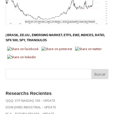
|
BRASIL
EE.UU.
EMERGING MARKET
ETFS
EWZ
INDICES
RATIO
SPX 500
SPY
TRIANGULOS
Researchs Recientes
QQQ- ETF NASDAQ 100 – UPDATE
DOW JONES INDUSTRIAL – UPDATE
ES_F – FUTURO SPX 500 – UPDATE