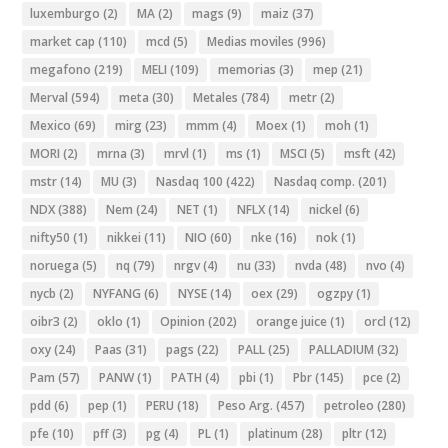
luxemburgo
(2)
MA
(2)
mags
(9)
maiz
(37)
market cap
(110)
mcd
(5)
Medias moviles
(996)
megafono
(219)
MELI
(109)
memorias
(3)
mep
(21)
Merval
(594)
meta
(30)
Metales
(784)
metr
(2)
Mexico
(69)
mirg
(23)
mmm
(4)
Moex
(1)
moh
(1)
MORI
(2)
mrna
(3)
mrvl
(1)
ms
(1)
MSCI
(5)
msft
(42)
mstr
(14)
MU
(3)
Nasdaq 100
(422)
Nasdaq comp.
(201)
NDX
(388)
Nem
(24)
NET
(1)
NFLX
(14)
nickel
(6)
nifty50
(1)
nikkei
(11)
NIO
(60)
nke
(16)
nok
(1)
noruega
(5)
nq
(79)
nrgv
(4)
nu
(33)
nvda
(48)
nvo
(4)
nycb
(2)
NYFANG
(6)
NYSE
(14)
oex
(29)
ogzpy
(1)
oibr3
(2)
oklo
(1)
Opinion
(202)
orange juice
(1)
orcl
(12)
oxy
(24)
Paas
(31)
pags
(22)
PALL
(25)
PALLADIUM
(32)
Pam
(57)
PANW
(1)
PATH
(4)
pbi
(1)
Pbr
(145)
pce
(2)
pdd
(6)
pep
(1)
PERU
(18)
Peso Arg.
(457)
petroleo
(280)
pfe
(10)
pff
(3)
pg
(4)
PL
(1)
platinum
(28)
pltr
(12)