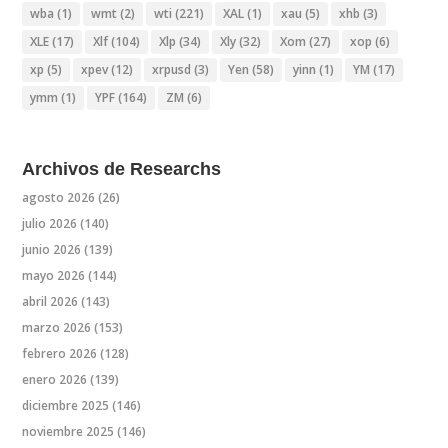
wba
(1)
wmt
(2)
wti
(221)
XAL
(1)
xau
(5)
xhb
(3)
XLE
(17)
Xlf
(104)
Xlp
(34)
Xly
(32)
Xom
(27)
xop
(6)
xp
(5)
xpev
(12)
xrpusd
(3)
Yen
(58)
yinn
(1)
YM
(17)
ymm
(1)
YPF
(164)
ZM
(6)
Archivos de Researchs
agosto 2026
(26)
julio 2026
(140)
junio 2026
(139)
mayo 2026
(144)
abril 2026
(143)
marzo 2026
(153)
febrero 2026
(128)
enero 2026
(139)
diciembre 2025
(146)
noviembre 2025
(146)