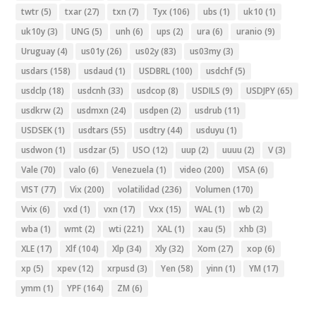
twtr
(5)
txar
(27)
txn
(7)
Tyx
(106)
ubs
(1)
uk10
(1)
uk10y
(3)
UNG
(5)
unh
(6)
ups
(2)
ura
(6)
uranio
(9)
Uruguay
(4)
us01y
(26)
us02y
(83)
us03my
(3)
usdars
(158)
usdaud
(1)
USDBRL
(100)
usdchf
(5)
usdclp
(18)
usdcnh
(33)
usdcop
(8)
USDILS
(9)
USDJPY
(65)
usdkrw
(2)
usdmxn
(24)
usdpen
(2)
usdrub
(11)
USDSEK
(1)
usdtars
(55)
usdtry
(44)
usduyu
(1)
usdwon
(1)
usdzar
(5)
USO
(12)
uup
(2)
uuuu
(2)
V
(3)
Vale
(70)
valo
(6)
Venezuela
(1)
video
(200)
VISA
(6)
VIST
(77)
Vix
(200)
volatilidad
(236)
Volumen
(170)
Vvix
(6)
vxd
(1)
vxn
(17)
Vxx
(15)
WAL
(1)
wb
(2)
wba
(1)
wmt
(2)
wti
(221)
XAL
(1)
xau
(5)
xhb
(3)
XLE
(17)
Xlf
(104)
Xlp
(34)
Xly
(32)
Xom
(27)
xop
(6)
xp
(5)
xpev
(12)
xrpusd
(3)
Yen
(58)
yinn
(1)
YM
(17)
ymm
(1)
YPF
(164)
ZM
(6)