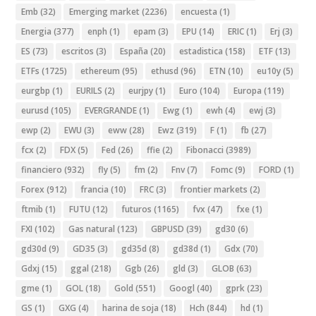
Emb
(32)
Emerging market
(2236)
encuesta
(1)
Energia
(377)
enph
(1)
epam
(3)
EPU
(14)
ERIC
(1)
Erj
(3)
ES
(73)
escritos
(3)
España
(20)
estadistica
(158)
ETF
(13)
ETFs
(1725)
ethereum
(95)
ethusd
(96)
ETN
(10)
eu10y
(5)
eurgbp
(1)
EURILS
(2)
eurjpy
(1)
Euro
(104)
Europa
(119)
eurusd
(105)
EVERGRANDE
(1)
Ewg
(1)
ewh
(4)
ewj
(3)
ewp
(2)
EWU
(3)
eww
(28)
Ewz
(319)
F
(1)
fb
(27)
fcx
(2)
FDX
(5)
Fed
(26)
ffie
(2)
Fibonacci
(3989)
financiero
(932)
fly
(5)
fm
(2)
Fnv
(7)
Fomc
(9)
FORD
(1)
Forex
(912)
francia
(10)
FRC
(3)
frontier markets
(2)
ftmib
(1)
FUTU
(12)
futuros
(1165)
fvx
(47)
fxe
(1)
FXI
(102)
Gas natural
(123)
GBPUSD
(39)
gd30
(6)
gd30d
(9)
GD35
(3)
gd35d
(8)
gd38d
(1)
Gdx
(70)
Gdxj
(15)
ggal
(218)
Ggb
(26)
gld
(3)
GLOB
(63)
gme
(1)
GOL
(18)
Gold
(551)
Googl
(40)
gprk
(23)
GS
(1)
GXG
(4)
harina de soja
(18)
Hch
(844)
hd
(1)