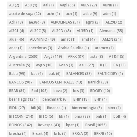
A3
(2)
A50
(1)
aal
(1)
Aapl
(66)
ABEV
(27)
ABNB
(1)
aceite de soja
(22)
achr
(1)
acn
(1)
adbe
(9)
adm
(1)
Adr
(18)
ae38d
(3)
AEROLINEAS
(51)
agro
(3)
AL29D
(2)
al30$
(4)
AL30C
(5)
AL30D
(45)
AL35D
(1)
Alemania
(55)
alua
(46)
ALUMINIO
(49)
amat
(1)
amd
(47)
AMZN
(34)
anet
(1)
anécdotas
(3)
Arabia Saudita
(1)
aramco
(1)
Argentina
(2530)
Argt
(119)
ARKK
(37)
asts
(8)
AT&T
(5)
Australia
(5)
avgo
(10)
Aviso
(3)
azul
(27)
B
(3)
BA
(23)
Baba
(99)
bac
(6)
bak
(6)
BALANCES
(88)
BALTIC DRY
(1)
BANCOS
(907)
BANCOS CENTRALES
(13)
Barrick
(38)
BBAR
(89)
Bbd
(105)
bbva
(2)
bcs
(3)
BDORY
(10)
bear flags
(124)
benchmark
(6)
BHIP
(18)
BHP
(4)
BIDU
(27)
bili
(6)
Binance
(1)
biotecnologia
(6)
biox
(1)
BITCOIN
(214)
BITO
(5)
bk
(1)
bma
(98)
bnb
(1)
bolt
(4)
BONOS
(842)
Bovespa
(43)
bpat
(1)
Brasil
(1055)
brecha
(4)
Brexit
(4)
brfs
(7)
BRK/A
(2)
BRK/B
(10)