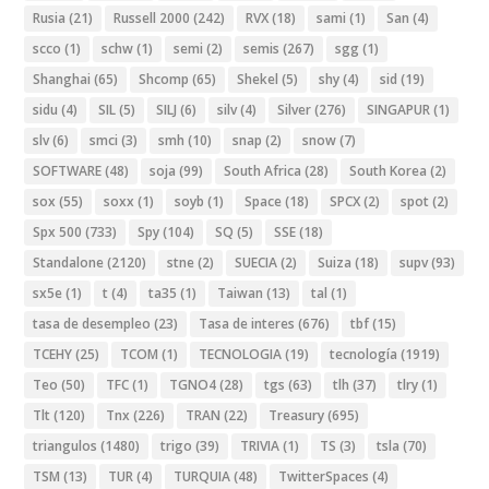
Rusia
(21)
Russell 2000
(242)
RVX
(18)
sami
(1)
San
(4)
scco
(1)
schw
(1)
semi
(2)
semis
(267)
sgg
(1)
Shanghai
(65)
Shcomp
(65)
Shekel
(5)
shy
(4)
sid
(19)
sidu
(4)
SIL
(5)
SILJ
(6)
silv
(4)
Silver
(276)
SINGAPUR
(1)
slv
(6)
smci
(3)
smh
(10)
snap
(2)
snow
(7)
SOFTWARE
(48)
soja
(99)
South Africa
(28)
South Korea
(2)
sox
(55)
soxx
(1)
soyb
(1)
Space
(18)
SPCX
(2)
spot
(2)
Spx 500
(733)
Spy
(104)
SQ
(5)
SSE
(18)
Standalone
(2120)
stne
(2)
SUECIA
(2)
Suiza
(18)
supv
(93)
sx5e
(1)
t
(4)
ta35
(1)
Taiwan
(13)
tal
(1)
tasa de desempleo
(23)
Tasa de interes
(676)
tbf
(15)
TCEHY
(25)
TCOM
(1)
TECNOLOGIA
(19)
tecnología
(1919)
Teo
(50)
TFC
(1)
TGNO4
(28)
tgs
(63)
tlh
(37)
tlry
(1)
Tlt
(120)
Tnx
(226)
TRAN
(22)
Treasury
(695)
triangulos
(1480)
trigo
(39)
TRIVIA
(1)
TS
(3)
tsla
(70)
TSM
(13)
TUR
(4)
TURQUIA
(48)
TwitterSpaces
(4)