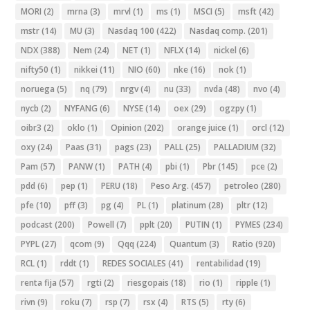
MORI
(2)
mrna
(3)
mrvl
(1)
ms
(1)
MSCI
(5)
msft
(42)
mstr
(14)
MU
(3)
Nasdaq 100
(422)
Nasdaq comp.
(201)
NDX
(388)
Nem
(24)
NET
(1)
NFLX
(14)
nickel
(6)
nifty50
(1)
nikkei
(11)
NIO
(60)
nke
(16)
nok
(1)
noruega
(5)
nq
(79)
nrgv
(4)
nu
(33)
nvda
(48)
nvo
(4)
nycb
(2)
NYFANG
(6)
NYSE
(14)
oex
(29)
ogzpy
(1)
oibr3
(2)
oklo
(1)
Opinion
(202)
orange juice
(1)
orcl
(12)
oxy
(24)
Paas
(31)
pags
(23)
PALL
(25)
PALLADIUM
(32)
Pam
(57)
PANW
(1)
PATH
(4)
pbi
(1)
Pbr
(145)
pce
(2)
pdd
(6)
pep
(1)
PERU
(18)
Peso Arg.
(457)
petroleo
(280)
pfe
(10)
pff
(3)
pg
(4)
PL
(1)
platinum
(28)
pltr
(12)
podcast
(200)
Powell
(7)
pplt
(20)
PUTIN
(1)
PYMES
(234)
PYPL
(27)
qcom
(9)
Qqq
(224)
Quantum
(3)
Ratio
(920)
RCL
(1)
rddt
(1)
REDES SOCIALES
(41)
rentabilidad
(19)
renta fija
(57)
rgti
(2)
riesgopais
(18)
rio
(1)
ripple
(1)
rivn
(9)
roku
(7)
rsp
(7)
rsx
(4)
RTS
(5)
rty
(6)