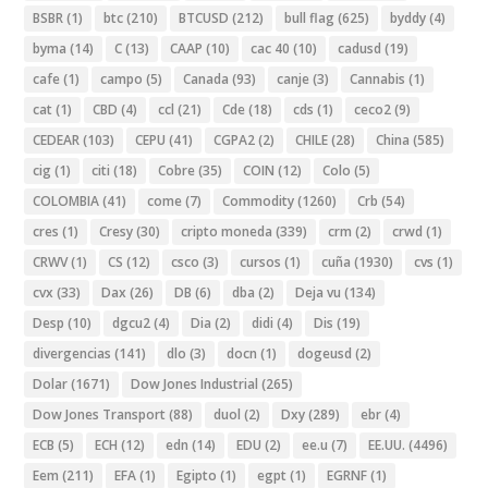
BSBR
(1)
btc
(210)
BTCUSD
(212)
bull flag
(625)
byddy
(4)
byma
(14)
C
(13)
CAAP
(10)
cac 40
(10)
cadusd
(19)
cafe
(1)
campo
(5)
Canada
(93)
canje
(3)
Cannabis
(1)
cat
(1)
CBD
(4)
ccl
(21)
Cde
(18)
cds
(1)
ceco2
(9)
CEDEAR
(103)
CEPU
(41)
CGPA2
(2)
CHILE
(28)
China
(585)
cig
(1)
citi
(18)
Cobre
(35)
COIN
(12)
Colo
(5)
COLOMBIA
(41)
come
(7)
Commodity
(1260)
Crb
(54)
cres
(1)
Cresy
(30)
cripto moneda
(339)
crm
(2)
crwd
(1)
CRWV
(1)
CS
(12)
csco
(3)
cursos
(1)
cuña
(1930)
cvs
(1)
cvx
(33)
Dax
(26)
DB
(6)
dba
(2)
Deja vu
(134)
Desp
(10)
dgcu2
(4)
Dia
(2)
didi
(4)
Dis
(19)
divergencias
(141)
dlo
(3)
docn
(1)
dogeusd
(2)
Dolar
(1671)
Dow Jones Industrial
(265)
Dow Jones Transport
(88)
duol
(2)
Dxy
(289)
ebr
(4)
ECB
(5)
ECH
(12)
edn
(14)
EDU
(2)
ee.u
(7)
EE.UU.
(4496)
Eem
(211)
EFA
(1)
Egipto
(1)
egpt
(1)
EGRNF
(1)