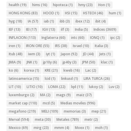
health
(19)
hims
(16)
hipoteca
(1)
hmy
(23)
Hon
(1)
HONG KONG
(83)
HOOD
(1)
HSI
(15)
HSTECH
(46)
hum
(1)
hyg
(18)
IA
(57)
iab
(1)
ibb
(3)
ibex
(12)
ibit
(4)
IEF
(13)
IEI
(17)
IGV
(13)
ilf
(3)
India
(5)
Indices
(3609)
INFLACION
(113)
Inglaterra
(60)
intc
(60)
IONQ
(1)
ipc
(2)
iren
(1)
IRON ORE
(55)
IRS
(38)
Israel
(10)
Italia
(3)
Itub
(48)
iwm
(3)
iyt
(1)
Japon
(92)
JD
(44)
Jets
(1)
JMIA
(9)
JNK
(1)
jp10y
(6)
jp40y
(3)
JPM
(50)
klac
(1)
ko
(6)
korea
(1)
KRE
(21)
kweb
(16)
Lac
(2)
latinoamerica
(15)
lcid
(1)
linkusd
(1)
LIRA TURCA
(26)
LIT
(10)
LITIO
(10)
LOMA
(22)
lqd
(11)
lukoy
(2)
Luv
(2)
luxemburgo
(2)
MA
(2)
mags
(9)
maiz
(37)
market cap
(110)
mcd
(5)
Medias moviles
(996)
megafono
(219)
MELI
(109)
memorias
(3)
mep
(21)
Merval
(594)
meta
(30)
Metales
(789)
metr
(2)
Mexico
(69)
mirg
(23)
mmm
(4)
Moex
(1)
moh
(1)