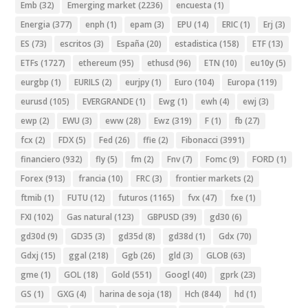
Emb
(32)
Emerging market
(2236)
encuesta
(1)
Energia
(377)
enph
(1)
epam
(3)
EPU
(14)
ERIC
(1)
Erj
(3)
ES
(73)
escritos
(3)
España
(20)
estadistica
(158)
ETF
(13)
ETFs
(1727)
ethereum
(95)
ethusd
(96)
ETN
(10)
eu10y
(5)
eurgbp
(1)
EURILS
(2)
eurjpy
(1)
Euro
(104)
Europa
(119)
eurusd
(105)
EVERGRANDE
(1)
Ewg
(1)
ewh
(4)
ewj
(3)
ewp
(2)
EWU
(3)
eww
(28)
Ewz
(319)
F
(1)
fb
(27)
fcx
(2)
FDX
(5)
Fed
(26)
ffie
(2)
Fibonacci
(3991)
financiero
(932)
fly
(5)
fm
(2)
Fnv
(7)
Fomc
(9)
FORD
(1)
Forex
(913)
francia
(10)
FRC
(3)
frontier markets
(2)
ftmib
(1)
FUTU
(12)
futuros
(1165)
fvx
(47)
fxe
(1)
FXI
(102)
Gas natural
(123)
GBPUSD
(39)
gd30
(6)
gd30d
(9)
GD35
(3)
gd35d
(8)
gd38d
(1)
Gdx
(70)
Gdxj
(15)
ggal
(218)
Ggb
(26)
gld
(3)
GLOB
(63)
gme
(1)
GOL
(18)
Gold
(551)
Googl
(40)
gprk
(23)
GS
(1)
GXG
(4)
harina de soja
(18)
Hch
(844)
hd
(1)