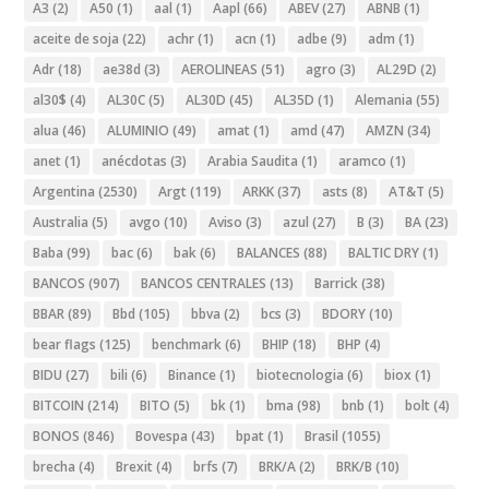
A3
(2)
A50
(1)
aal
(1)
Aapl
(66)
ABEV
(27)
ABNB
(1)
aceite de soja
(22)
achr
(1)
acn
(1)
adbe
(9)
adm
(1)
Adr
(18)
ae38d
(3)
AEROLINEAS
(51)
agro
(3)
AL29D
(2)
al30$
(4)
AL30C
(5)
AL30D
(45)
AL35D
(1)
Alemania
(55)
alua
(46)
ALUMINIO
(49)
amat
(1)
amd
(47)
AMZN
(34)
anet
(1)
anécdotas
(3)
Arabia Saudita
(1)
aramco
(1)
Argentina
(2530)
Argt
(119)
ARKK
(37)
asts
(8)
AT&T
(5)
Australia
(5)
avgo
(10)
Aviso
(3)
azul
(27)
B
(3)
BA
(23)
Baba
(99)
bac
(6)
bak
(6)
BALANCES
(88)
BALTIC DRY
(1)
BANCOS
(907)
BANCOS CENTRALES
(13)
Barrick
(38)
BBAR
(89)
Bbd
(105)
bbva
(2)
bcs
(3)
BDORY
(10)
bear flags
(125)
benchmark
(6)
BHIP
(18)
BHP
(4)
BIDU
(27)
bili
(6)
Binance
(1)
biotecnologia
(6)
biox
(1)
BITCOIN
(214)
BITO
(5)
bk
(1)
bma
(98)
bnb
(1)
bolt
(4)
BONOS
(846)
Bovespa
(43)
bpat
(1)
Brasil
(1055)
brecha
(4)
Brexit
(4)
brfs
(7)
BRK/A
(2)
BRK/B
(10)