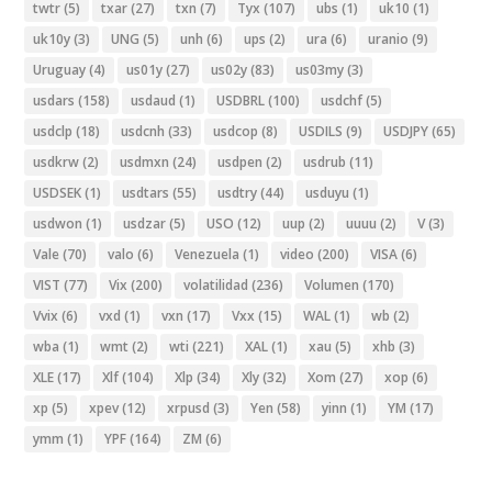
twtr
(5)
txar
(27)
txn
(7)
Tyx
(107)
ubs
(1)
uk10
(1)
uk10y
(3)
UNG
(5)
unh
(6)
ups
(2)
ura
(6)
uranio
(9)
Uruguay
(4)
us01y
(27)
us02y
(83)
us03my
(3)
usdars
(158)
usdaud
(1)
USDBRL
(100)
usdchf
(5)
usdclp
(18)
usdcnh
(33)
usdcop
(8)
USDILS
(9)
USDJPY
(65)
usdkrw
(2)
usdmxn
(24)
usdpen
(2)
usdrub
(11)
USDSEK
(1)
usdtars
(55)
usdtry
(44)
usduyu
(1)
usdwon
(1)
usdzar
(5)
USO
(12)
uup
(2)
uuuu
(2)
V
(3)
Vale
(70)
valo
(6)
Venezuela
(1)
video
(200)
VISA
(6)
VIST
(77)
Vix
(200)
volatilidad
(236)
Volumen
(170)
Vvix
(6)
vxd
(1)
vxn
(17)
Vxx
(15)
WAL
(1)
wb
(2)
wba
(1)
wmt
(2)
wti
(221)
XAL
(1)
xau
(5)
xhb
(3)
XLE
(17)
Xlf
(104)
Xlp
(34)
Xly
(32)
Xom
(27)
xop
(6)
xp
(5)
xpev
(12)
xrpusd
(3)
Yen
(58)
yinn
(1)
YM
(17)
ymm
(1)
YPF
(164)
ZM
(6)