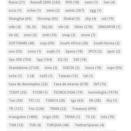
Rusia
(21)
Russell 2000
(242)
RVX
(18)
sami
(1)
San
(4)
scco
(1)
schw
(1)
semi
(2)
semis
(267)
sgg
(1)
Shanghai
(65)
Shcomp
(65)
Shekel
(5)
shy
(4)
sid
(19)
sidu
(4)
SIL
(5)
SILJ
(6)
silv
(4)
Silver
(276)
SINGAPUR
(1)
slv
(6)
smci
(3)
smh
(10)
snap
(2)
snow
(7)
SOFTWARE
(48)
soja
(99)
South Africa
(28)
South Korea
(2)
sox
(55)
soxx
(1)
soyb
(1)
Space
(18)
SPCX
(2)
spot
(2)
Spx 500
(733)
Spy
(104)
SQ
(5)
SSE
(18)
Standalone
(2120)
stne
(2)
SUECIA
(2)
Suiza
(18)
supv
(93)
sx5e
(1)
t
(4)
ta35
(1)
Taiwan
(13)
tal
(1)
tasa de desempleo
(23)
Tasa de interes
(678)
tbf
(15)
TCEHY
(25)
TCOM
(1)
TECNOLOGIA
(19)
tecnología
(1919)
Teo
(50)
TFC
(1)
TGNO4
(28)
tgs
(63)
tlh
(38)
tlry
(1)
Tlt
(121)
Tnx
(226)
TRAN
(22)
Treasury
(699)
triangulos
(1480)
trigo
(39)
TRIVIA
(1)
TS
(3)
tsla
(70)
TSM
(13)
TUR
(4)
TURQUIA
(48)
TwitterSpaces
(4)