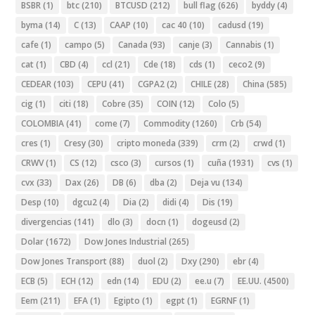
BSBR
(1)
btc
(210)
BTCUSD
(212)
bull flag
(626)
byddy
(4)
byma
(14)
C
(13)
CAAP
(10)
cac 40
(10)
cadusd
(19)
cafe
(1)
campo
(5)
Canada
(93)
canje
(3)
Cannabis
(1)
cat
(1)
CBD
(4)
ccl
(21)
Cde
(18)
cds
(1)
ceco2
(9)
CEDEAR
(103)
CEPU
(41)
CGPA2
(2)
CHILE
(28)
China
(585)
cig
(1)
citi
(18)
Cobre
(35)
COIN
(12)
Colo
(5)
COLOMBIA
(41)
come
(7)
Commodity
(1260)
Crb
(54)
cres
(1)
Cresy
(30)
cripto moneda
(339)
crm
(2)
crwd
(1)
CRWV
(1)
CS
(12)
csco
(3)
cursos
(1)
cuña
(1931)
cvs
(1)
cvx
(33)
Dax
(26)
DB
(6)
dba
(2)
Deja vu
(134)
Desp
(10)
dgcu2
(4)
Dia
(2)
didi
(4)
Dis
(19)
divergencias
(141)
dlo
(3)
docn
(1)
dogeusd
(2)
Dolar
(1672)
Dow Jones Industrial
(265)
Dow Jones Transport
(88)
duol
(2)
Dxy
(290)
ebr
(4)
ECB
(5)
ECH
(12)
edn
(14)
EDU
(2)
ee.u
(7)
EE.UU.
(4500)
Eem
(211)
EFA
(1)
Egipto
(1)
egpt
(1)
EGRNF
(1)