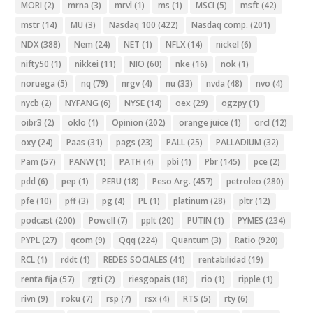
MORI
(2)
mrna
(3)
mrvl
(1)
ms
(1)
MSCI
(5)
msft
(42)
mstr
(14)
MU
(3)
Nasdaq 100
(422)
Nasdaq comp.
(201)
NDX
(388)
Nem
(24)
NET
(1)
NFLX
(14)
nickel
(6)
nifty50
(1)
nikkei
(11)
NIO
(60)
nke
(16)
nok
(1)
noruega
(5)
nq
(79)
nrgv
(4)
nu
(33)
nvda
(48)
nvo
(4)
nycb
(2)
NYFANG
(6)
NYSE
(14)
oex
(29)
ogzpy
(1)
oibr3
(2)
oklo
(1)
Opinion
(202)
orange juice
(1)
orcl
(12)
oxy
(24)
Paas
(31)
pags
(23)
PALL
(25)
PALLADIUM
(32)
Pam
(57)
PANW
(1)
PATH
(4)
pbi
(1)
Pbr
(145)
pce
(2)
pdd
(6)
pep
(1)
PERU
(18)
Peso Arg.
(457)
petroleo
(280)
pfe
(10)
pff
(3)
pg
(4)
PL
(1)
platinum
(28)
pltr
(12)
podcast
(200)
Powell
(7)
pplt
(20)
PUTIN
(1)
PYMES
(234)
PYPL
(27)
qcom
(9)
Qqq
(224)
Quantum
(3)
Ratio
(920)
RCL
(1)
rddt
(1)
REDES SOCIALES
(41)
rentabilidad
(19)
renta fija
(57)
rgti
(2)
riesgopais
(18)
rio
(1)
ripple
(1)
rivn
(9)
roku
(7)
rsp
(7)
rsx
(4)
RTS
(5)
rty
(6)