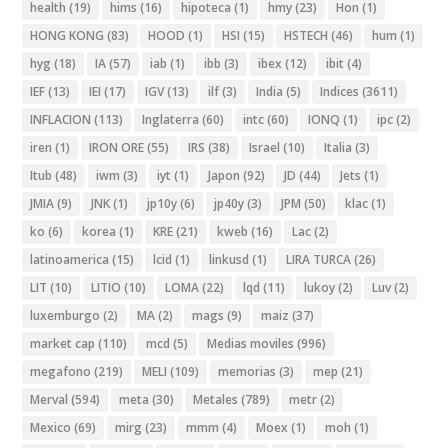
health
(19)
hims
(16)
hipoteca
(1)
hmy
(23)
Hon
(1)
HONG KONG
(83)
HOOD
(1)
HSI
(15)
HSTECH
(46)
hum
(1)
hyg
(18)
IA
(57)
iab
(1)
ibb
(3)
ibex
(12)
ibit
(4)
IEF
(13)
IEI
(17)
IGV
(13)
ilf
(3)
India
(5)
Indices
(3611)
INFLACION
(113)
Inglaterra
(60)
intc
(60)
IONQ
(1)
ipc
(2)
iren
(1)
IRON ORE
(55)
IRS
(38)
Israel
(10)
Italia
(3)
Itub
(48)
iwm
(3)
iyt
(1)
Japon
(92)
JD
(44)
Jets
(1)
JMIA
(9)
JNK
(1)
jp10y
(6)
jp40y
(3)
JPM
(50)
klac
(1)
ko
(6)
korea
(1)
KRE
(21)
kweb
(16)
Lac
(2)
latinoamerica
(15)
lcid
(1)
linkusd
(1)
LIRA TURCA
(26)
LIT
(10)
LITIO
(10)
LOMA
(22)
lqd
(11)
lukoy
(2)
Luv
(2)
luxemburgo
(2)
MA
(2)
mags
(9)
maiz
(37)
market cap
(110)
mcd
(5)
Medias moviles
(996)
megafono
(219)
MELI
(109)
memorias
(3)
mep
(21)
Merval
(594)
meta
(30)
Metales
(789)
metr
(2)
Mexico
(69)
mirg
(23)
mmm
(4)
Moex
(1)
moh
(1)