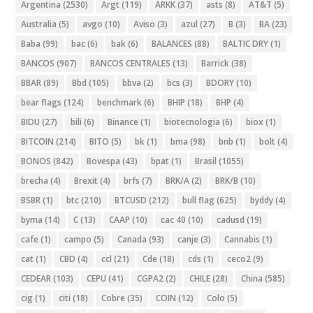
Argentina
(2530)
Argt
(119)
ARKK
(37)
asts
(8)
AT&T
(5)
Australia
(5)
avgo
(10)
Aviso
(3)
azul
(27)
B
(3)
BA
(23)
Baba
(99)
bac
(6)
bak
(6)
BALANCES
(88)
BALTIC DRY
(1)
BANCOS
(907)
BANCOS CENTRALES
(13)
Barrick
(38)
BBAR
(89)
Bbd
(105)
bbva
(2)
bcs
(3)
BDORY
(10)
bear flags
(124)
benchmark
(6)
BHIP
(18)
BHP
(4)
BIDU
(27)
bili
(6)
Binance
(1)
biotecnologia
(6)
biox
(1)
BITCOIN
(214)
BITO
(5)
bk
(1)
bma
(98)
bnb
(1)
bolt
(4)
BONOS
(842)
Bovespa
(43)
bpat
(1)
Brasil
(1055)
brecha
(4)
Brexit
(4)
brfs
(7)
BRK/A
(2)
BRK/B
(10)
BSBR
(1)
btc
(210)
BTCUSD
(212)
bull flag
(625)
byddy
(4)
byma
(14)
C
(13)
CAAP
(10)
cac 40
(10)
cadusd
(19)
cafe
(1)
campo
(5)
Canada
(93)
canje
(3)
Cannabis
(1)
cat
(1)
CBD
(4)
ccl
(21)
Cde
(18)
cds
(1)
ceco2
(9)
CEDEAR
(103)
CEPU
(41)
CGPA2
(2)
CHILE
(28)
China
(585)
cig
(1)
citi
(18)
Cobre
(35)
COIN
(12)
Colo
(5)