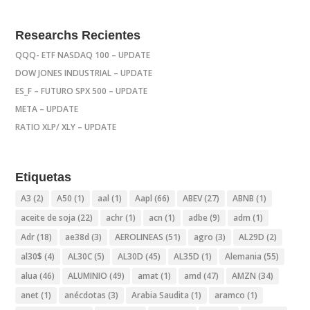
Researchs Recientes
QQQ- ETF NASDAQ 100 – UPDATE
DOW JONES INDUSTRIAL – UPDATE
ES_F – FUTURO SPX 500 – UPDATE
META – UPDATE
RATIO XLP/ XLY – UPDATE
Etiquetas
A3
(2)
A50
(1)
aal
(1)
Aapl
(66)
ABEV
(27)
ABNB
(1)
aceite de soja
(22)
achr
(1)
acn
(1)
adbe
(9)
adm
(1)
Adr
(18)
ae38d
(3)
AEROLINEAS
(51)
agro
(3)
AL29D
(2)
al30$
(4)
AL30C
(5)
AL30D
(45)
AL35D
(1)
Alemania
(55)
alua
(46)
ALUMINIO
(49)
amat
(1)
amd
(47)
AMZN
(34)
anet
(1)
anécdotas
(3)
Arabia Saudita
(1)
aramco
(1)