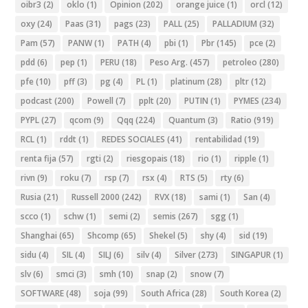
oibr3
(2)
oklo
(1)
Opinion
(202)
orange juice
(1)
orcl
(12)
oxy
(24)
Paas
(31)
pags
(23)
PALL
(25)
PALLADIUM
(32)
Pam
(57)
PANW
(1)
PATH
(4)
pbi
(1)
Pbr
(145)
pce
(2)
pdd
(6)
pep
(1)
PERU
(18)
Peso Arg.
(457)
petroleo
(280)
pfe
(10)
pff
(3)
pg
(4)
PL
(1)
platinum
(28)
pltr
(12)
podcast
(200)
Powell
(7)
pplt
(20)
PUTIN
(1)
PYMES
(234)
PYPL
(27)
qcom
(9)
Qqq
(224)
Quantum
(3)
Ratio
(919)
RCL
(1)
rddt
(1)
REDES SOCIALES
(41)
rentabilidad
(19)
renta fija
(57)
rgti
(2)
riesgopais
(18)
rio
(1)
ripple
(1)
rivn
(9)
roku
(7)
rsp
(7)
rsx
(4)
RTS
(5)
rty
(6)
Rusia
(21)
Russell 2000
(242)
RVX
(18)
sami
(1)
San
(4)
scco
(1)
schw
(1)
semi
(2)
semis
(267)
sgg
(1)
Shanghai
(65)
Shcomp
(65)
Shekel
(5)
shy
(4)
sid
(19)
sidu
(4)
SIL
(4)
SILJ
(6)
silv
(4)
Silver
(273)
SINGAPUR
(1)
slv
(6)
smci
(3)
smh
(10)
snap
(2)
snow
(7)
SOFTWARE
(48)
soja
(99)
South Africa
(28)
South Korea
(2)