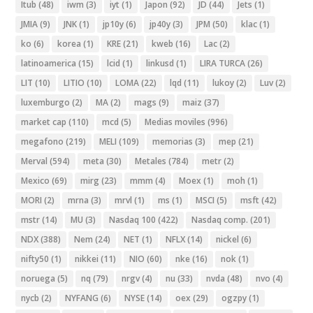
Itub
(48)
iwm
(3)
iyt
(1)
Japon
(92)
JD
(44)
Jets
(1)
JMIA
(9)
JNK
(1)
jp10y
(6)
jp40y
(3)
JPM
(50)
klac
(1)
ko
(6)
korea
(1)
KRE
(21)
kweb
(16)
Lac
(2)
latinoamerica
(15)
lcid
(1)
linkusd
(1)
LIRA TURCA
(26)
LIT
(10)
LITIO
(10)
LOMA
(22)
lqd
(11)
lukoy
(2)
Luv
(2)
luxemburgo
(2)
MA
(2)
mags
(9)
maiz
(37)
market cap
(110)
mcd
(5)
Medias moviles
(996)
megafono
(219)
MELI
(109)
memorias
(3)
mep
(21)
Merval
(594)
meta
(30)
Metales
(784)
metr
(2)
Mexico
(69)
mirg
(23)
mmm
(4)
Moex
(1)
moh
(1)
MORI
(2)
mrna
(3)
mrvl
(1)
ms
(1)
MSCI
(5)
msft
(42)
mstr
(14)
MU
(3)
Nasdaq 100
(422)
Nasdaq comp.
(201)
NDX
(388)
Nem
(24)
NET
(1)
NFLX
(14)
nickel
(6)
nifty50
(1)
nikkei
(11)
NIO
(60)
nke
(16)
nok
(1)
noruega
(5)
nq
(79)
nrgv
(4)
nu
(33)
nvda
(48)
nvo
(4)
nycb
(2)
NYFANG
(6)
NYSE
(14)
oex
(29)
ogzpy
(1)