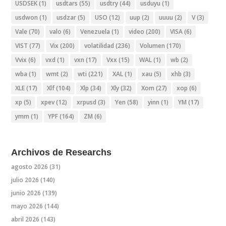
USDSEK
(1)
usdtars
(55)
usdtry
(44)
usduyu
(1)
usdwon
(1)
usdzar
(5)
USO
(12)
uup
(2)
uuuu
(2)
V
(3)
Vale
(70)
valo
(6)
Venezuela
(1)
video
(200)
VISA
(6)
VIST
(77)
Vix
(200)
volatilidad
(236)
Volumen
(170)
Vvix
(6)
vxd
(1)
vxn
(17)
Vxx
(15)
WAL
(1)
wb
(2)
wba
(1)
wmt
(2)
wti
(221)
XAL
(1)
xau
(5)
xhb
(3)
XLE
(17)
Xlf
(104)
Xlp
(34)
Xly
(32)
Xom
(27)
xop
(6)
xp
(5)
xpev
(12)
xrpusd
(3)
Yen
(58)
yinn
(1)
YM
(17)
ymm
(1)
YPF
(164)
ZM
(6)
Archivos de Researchs
agosto 2026
(31)
julio 2026
(140)
junio 2026
(139)
mayo 2026
(144)
abril 2026
(143)