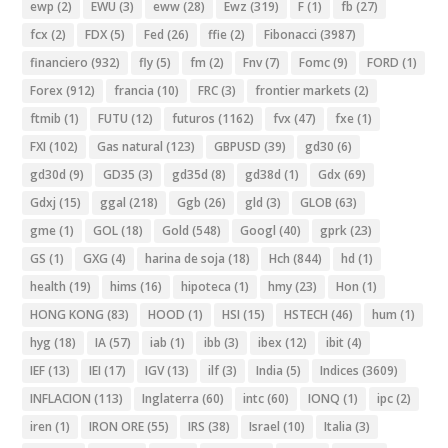
ewp
(2)
EWU
(3)
eww
(28)
Ewz
(319)
F
(1)
fb
(27)
fcx
(2)
FDX
(5)
Fed
(26)
ffie
(2)
Fibonacci
(3987)
financiero
(932)
fly
(5)
fm
(2)
Fnv
(7)
Fomc
(9)
FORD
(1)
Forex
(912)
francia
(10)
FRC
(3)
frontier markets
(2)
ftmib
(1)
FUTU
(12)
futuros
(1162)
fvx
(47)
fxe
(1)
FXI
(102)
Gas natural
(123)
GBPUSD
(39)
gd30
(6)
gd30d
(9)
GD35
(3)
gd35d
(8)
gd38d
(1)
Gdx
(69)
Gdxj
(15)
ggal
(218)
Ggb
(26)
gld
(3)
GLOB
(63)
gme
(1)
GOL
(18)
Gold
(548)
Googl
(40)
gprk
(23)
GS
(1)
GXG
(4)
harina de soja
(18)
Hch
(844)
hd
(1)
health
(19)
hims
(16)
hipoteca
(1)
hmy
(23)
Hon
(1)
HONG KONG
(83)
HOOD
(1)
HSI
(15)
HSTECH
(46)
hum
(1)
hyg
(18)
IA
(57)
iab
(1)
ibb
(3)
ibex
(12)
ibit
(4)
IEF
(13)
IEI
(17)
IGV
(13)
ilf
(3)
India
(5)
Indices
(3609)
INFLACION
(113)
Inglaterra
(60)
intc
(60)
IONQ
(1)
ipc
(2)
iren
(1)
IRON ORE
(55)
IRS
(38)
Israel
(10)
Italia
(3)