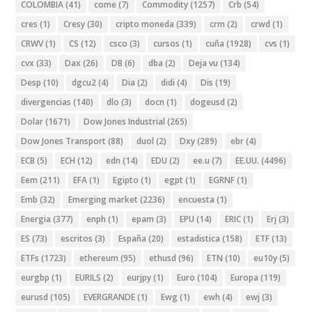
COLOMBIA
(41)
come
(7)
Commodity
(1257)
Crb
(54)
cres
(1)
Cresy
(30)
cripto moneda
(339)
crm
(2)
crwd
(1)
CRWV
(1)
CS
(12)
csco
(3)
cursos
(1)
cuña
(1928)
cvs
(1)
cvx
(33)
Dax
(26)
DB
(6)
dba
(2)
Deja vu
(134)
Desp
(10)
dgcu2
(4)
Dia
(2)
didi
(4)
Dis
(19)
divergencias
(140)
dlo
(3)
docn
(1)
dogeusd
(2)
Dolar
(1671)
Dow Jones Industrial
(265)
Dow Jones Transport
(88)
duol
(2)
Dxy
(289)
ebr
(4)
ECB
(5)
ECH
(12)
edn
(14)
EDU
(2)
ee.u
(7)
EE.UU.
(4496)
Eem
(211)
EFA
(1)
Egipto
(1)
egpt
(1)
EGRNF
(1)
Emb
(32)
Emerging market
(2236)
encuesta
(1)
Energia
(377)
enph
(1)
epam
(3)
EPU
(14)
ERIC
(1)
Erj
(3)
ES
(73)
escritos
(3)
España
(20)
estadistica
(158)
ETF
(13)
ETFs
(1723)
ethereum
(95)
ethusd
(96)
ETN
(10)
eu10y
(5)
eurgbp
(1)
EURILS
(2)
eurjpy
(1)
Euro
(104)
Europa
(119)
eurusd
(105)
EVERGRANDE
(1)
Ewg
(1)
ewh
(4)
ewj
(3)