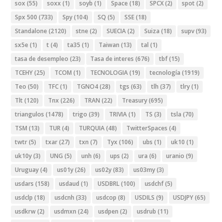
sox
(55)
soxx
(1)
soyb
(1)
Space
(18)
SPCX
(2)
spot
(2)
Spx 500
(733)
Spy
(104)
SQ
(5)
SSE
(18)
Standalone
(2120)
stne
(2)
SUECIA
(2)
Suiza
(18)
supv
(93)
sx5e
(1)
t
(4)
ta35
(1)
Taiwan
(13)
tal
(1)
tasa de desempleo
(23)
Tasa de interes
(676)
tbf
(15)
TCEHY
(25)
TCOM
(1)
TECNOLOGIA
(19)
tecnología
(1919)
Teo
(50)
TFC
(1)
TGNO4
(28)
tgs
(63)
tlh
(37)
tlry
(1)
Tlt
(120)
Tnx
(226)
TRAN
(22)
Treasury
(695)
triangulos
(1478)
trigo
(39)
TRIVIA
(1)
TS
(3)
tsla
(70)
TSM
(13)
TUR
(4)
TURQUIA
(48)
TwitterSpaces
(4)
twtr
(5)
txar
(27)
txn
(7)
Tyx
(106)
ubs
(1)
uk10
(1)
uk10y
(3)
UNG
(5)
unh
(6)
ups
(2)
ura
(6)
uranio
(9)
Uruguay
(4)
us01y
(26)
us02y
(83)
us03my
(3)
usdars
(158)
usdaud
(1)
USDBRL
(100)
usdchf
(5)
usdclp
(18)
usdcnh
(33)
usdcop
(8)
USDILS
(9)
USDJPY
(65)
usdkrw
(2)
usdmxn
(24)
usdpen
(2)
usdrub
(11)