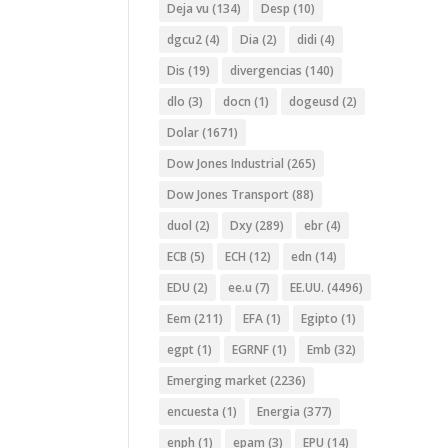
Deja vu
(134)
Desp
(10)
dgcu2
(4)
Dia
(2)
didi
(4)
Dis
(19)
divergencias
(140)
dlo
(3)
docn
(1)
dogeusd
(2)
Dolar
(1671)
Dow Jones Industrial
(265)
Dow Jones Transport
(88)
duol
(2)
Dxy
(289)
ebr
(4)
ECB
(5)
ECH
(12)
edn
(14)
EDU
(2)
ee.u
(7)
EE.UU.
(4496)
Eem
(211)
EFA
(1)
Egipto
(1)
egpt
(1)
EGRNF
(1)
Emb
(32)
Emerging market
(2236)
encuesta
(1)
Energia
(377)
enph
(1)
epam
(3)
EPU
(14)