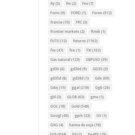
fly
(5)
fm
(2)
Fnv
(7)
Fomc
(9)
FORD
(1)
Forex
(912)
francia
(10)
FRC
(3)
frontier markets
(2)
ftmib
(1)
FUTU
(12)
futuros
(1162)
fvx
(47)
fxe
(1)
FXI
(102)
Gas natural
(123)
GBPUSD
(39)
gd30
(6)
gd30d
(9)
GD35
(3)
gd35d
(8)
gd38d
(1)
Gdx
(69)
Gdxj
(15)
ggal
(218)
Ggb
(26)
gld
(3)
GLOB
(63)
gme
(1)
GOL
(18)
Gold
(548)
Googl
(40)
gprk
(23)
GS
(1)
GXG
(4)
harina de soja
(18)
Hch
(844)
hd
(1)
health
(19)