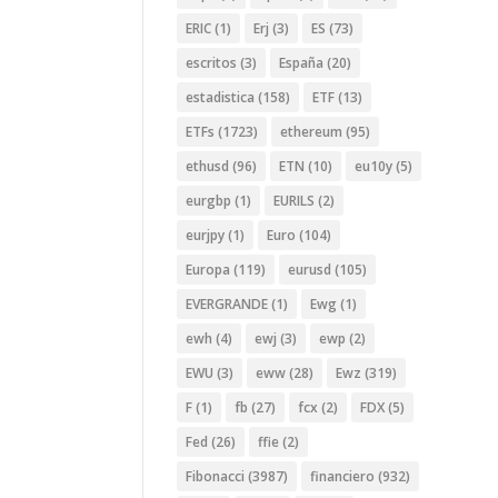
ERIC
(1)
Erj
(3)
ES
(73)
escritos
(3)
España
(20)
estadistica
(158)
ETF
(13)
ETFs
(1723)
ethereum
(95)
ethusd
(96)
ETN
(10)
eu10y
(5)
eurgbp
(1)
EURILS
(2)
eurjpy
(1)
Euro
(104)
Europa
(119)
eurusd
(105)
EVERGRANDE
(1)
Ewg
(1)
ewh
(4)
ewj
(3)
ewp
(2)
EWU
(3)
eww
(28)
Ewz
(319)
F
(1)
fb
(27)
fcx
(2)
FDX
(5)
Fed
(26)
ffie
(2)
Fibonacci
(3987)
financiero
(932)