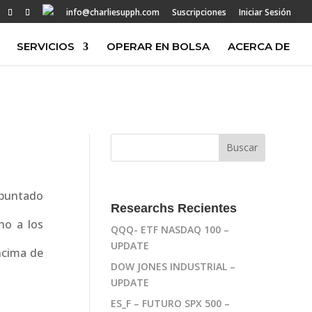
info@charliesupph.com
Suscripciones
Iniciar Sesión
SERVICIOS
OPERAR EN BOLSA
ACERCA DE
puntado
Researchs Recientes
no a los
QQQ- ETF NASDAQ 100 –
UPDATE
ncima de
DOW JONES INDUSTRIAL –
UPDATE
ES_F – FUTURO SPX 500 –