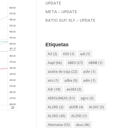
UPDATE
META – UPDATE
RATIO XLP/ XLY – UPDATE
Etiquetas
A3
(2)
A50
(1)
aal
(1)
Aapl
(66)
ABEV
(27)
ABNB
(1)
aceite de soja
(22)
achr
(1)
acn
(1)
adbe
(9)
adm
(1)
Adr
(18)
ae38d
(3)
AEROLINEAS
(51)
agro
(3)
AL29D
(2)
al30$
(4)
AL30C
(5)
AL30D
(45)
AL35D
(1)
Alemania
(55)
alua
(46)