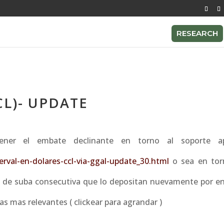
RESEARCH
CL)- UPDATE
ener el embate declinante en torno al soporte a
erval-en-dolares-ccl-via-ggal-update_30.html
o sea en tor
ías de suba consecutiva que lo depositan nuevamente por e
as mas relevantes ( clickear para agrandar )