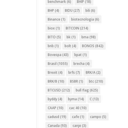
benchmark
(6)
BHIP
(18)
BHP
(4)
BIDU
(27)
bili
(6)
Binance
(1)
biotecnologia
(6)
biox
(1)
BITCOIN
(214)
BITO
(5)
bk
(1)
bma
(98)
bnb
(1)
bolt
(4)
BONOS
(842)
Bovespa
(43)
bpat
(1)
Brasil
(1055)
brecha
(4)
Brexit
(4)
brfs
(7)
BRK/A
(2)
BRK/B
(10)
BSBR
(1)
btc
(210)
BTCUSD
(212)
bull flag
(625)
byddy
(4)
byma
(14)
C
(13)
CAAP
(10)
cac 40
(10)
cadusd
(19)
cafe
(1)
campo
(5)
Canada
(93)
canje
(3)