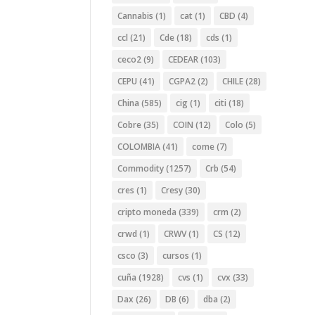
Cannabis
(1)
cat
(1)
CBD
(4)
ccl
(21)
Cde
(18)
cds
(1)
ceco2
(9)
CEDEAR
(103)
CEPU
(41)
CGPA2
(2)
CHILE
(28)
China
(585)
cig
(1)
citi
(18)
Cobre
(35)
COIN
(12)
Colo
(5)
COLOMBIA
(41)
come
(7)
Commodity
(1257)
Crb
(54)
cres
(1)
Cresy
(30)
cripto moneda
(339)
crm
(2)
crwd
(1)
CRWV
(1)
CS
(12)
csco
(3)
cursos
(1)
cuña
(1928)
cvs
(1)
cvx
(33)
Dax
(26)
DB
(6)
dba
(2)