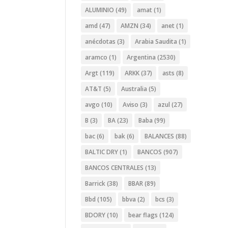
ALUMINIO
(49)
amat
(1)
amd
(47)
AMZN
(34)
anet
(1)
anécdotas
(3)
Arabia Saudita
(1)
aramco
(1)
Argentina
(2530)
Argt
(119)
ARKK
(37)
asts
(8)
AT&T
(5)
Australia
(5)
avgo
(10)
Aviso
(3)
azul
(27)
B
(3)
BA
(23)
Baba
(99)
bac
(6)
bak
(6)
BALANCES
(88)
BALTIC DRY
(1)
BANCOS
(907)
BANCOS CENTRALES
(13)
Barrick
(38)
BBAR
(89)
Bbd
(105)
bbva
(2)
bcs
(3)
BDORY
(10)
bear flags
(124)