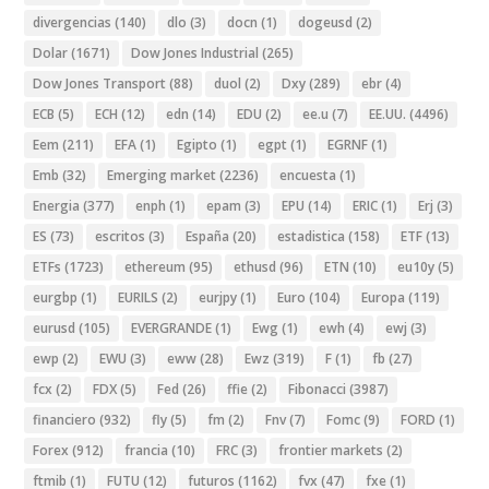
divergencias
(140)
dlo
(3)
docn
(1)
dogeusd
(2)
Dolar
(1671)
Dow Jones Industrial
(265)
Dow Jones Transport
(88)
duol
(2)
Dxy
(289)
ebr
(4)
ECB
(5)
ECH
(12)
edn
(14)
EDU
(2)
ee.u
(7)
EE.UU.
(4496)
Eem
(211)
EFA
(1)
Egipto
(1)
egpt
(1)
EGRNF
(1)
Emb
(32)
Emerging market
(2236)
encuesta
(1)
Energia
(377)
enph
(1)
epam
(3)
EPU
(14)
ERIC
(1)
Erj
(3)
ES
(73)
escritos
(3)
España
(20)
estadistica
(158)
ETF
(13)
ETFs
(1723)
ethereum
(95)
ethusd
(96)
ETN
(10)
eu10y
(5)
eurgbp
(1)
EURILS
(2)
eurjpy
(1)
Euro
(104)
Europa
(119)
eurusd
(105)
EVERGRANDE
(1)
Ewg
(1)
ewh
(4)
ewj
(3)
ewp
(2)
EWU
(3)
eww
(28)
Ewz
(319)
F
(1)
fb
(27)
fcx
(2)
FDX
(5)
Fed
(26)
ffie
(2)
Fibonacci
(3987)
financiero
(932)
fly
(5)
fm
(2)
Fnv
(7)
Fomc
(9)
FORD
(1)
Forex
(912)
francia
(10)
FRC
(3)
frontier markets
(2)
ftmib
(1)
FUTU
(12)
futuros
(1162)
fvx
(47)
fxe
(1)