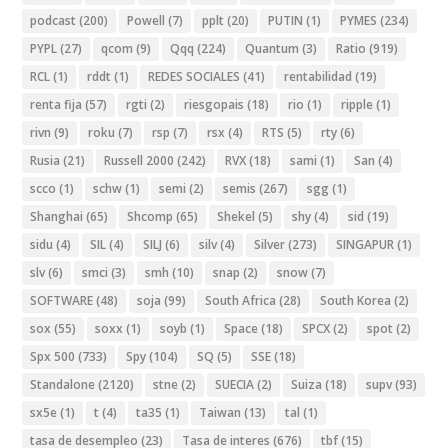
podcast
(200)
Powell
(7)
pplt
(20)
PUTIN
(1)
PYMES
(234)
PYPL
(27)
qcom
(9)
Qqq
(224)
Quantum
(3)
Ratio
(919)
RCL
(1)
rddt
(1)
REDES SOCIALES
(41)
rentabilidad
(19)
renta fija
(57)
rgti
(2)
riesgopais
(18)
rio
(1)
ripple
(1)
rivn
(9)
roku
(7)
rsp
(7)
rsx
(4)
RTS
(5)
rty
(6)
Rusia
(21)
Russell 2000
(242)
RVX
(18)
sami
(1)
San
(4)
scco
(1)
schw
(1)
semi
(2)
semis
(267)
sgg
(1)
Shanghai
(65)
Shcomp
(65)
Shekel
(5)
shy
(4)
sid
(19)
sidu
(4)
SIL
(4)
SILJ
(6)
silv
(4)
Silver
(273)
SINGAPUR
(1)
slv
(6)
smci
(3)
smh
(10)
snap
(2)
snow
(7)
SOFTWARE
(48)
soja
(99)
South Africa
(28)
South Korea
(2)
sox
(55)
soxx
(1)
soyb
(1)
Space
(18)
SPCX
(2)
spot
(2)
Spx 500
(733)
Spy
(104)
SQ
(5)
SSE
(18)
Standalone
(2120)
stne
(2)
SUECIA
(2)
Suiza
(18)
supv
(93)
sx5e
(1)
t
(4)
ta35
(1)
Taiwan
(13)
tal
(1)
tasa de desempleo
(23)
Tasa de interes
(676)
tbf
(15)