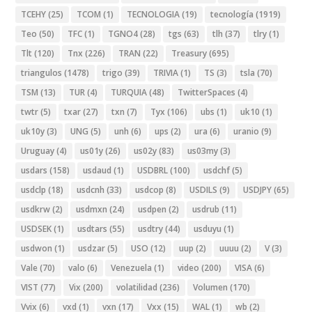
TCEHY
(25)
TCOM
(1)
TECNOLOGIA
(19)
tecnología
(1919)
Teo
(50)
TFC
(1)
TGNO4
(28)
tgs
(63)
tlh
(37)
tlry
(1)
Tlt
(120)
Tnx
(226)
TRAN
(22)
Treasury
(695)
triangulos
(1478)
trigo
(39)
TRIVIA
(1)
TS
(3)
tsla
(70)
TSM
(13)
TUR
(4)
TURQUIA
(48)
TwitterSpaces
(4)
twtr
(5)
txar
(27)
txn
(7)
Tyx
(106)
ubs
(1)
uk10
(1)
uk10y
(3)
UNG
(5)
unh
(6)
ups
(2)
ura
(6)
uranio
(9)
Uruguay
(4)
us01y
(26)
us02y
(83)
us03my
(3)
usdars
(158)
usdaud
(1)
USDBRL
(100)
usdchf
(5)
usdclp
(18)
usdcnh
(33)
usdcop
(8)
USDILS
(9)
USDJPY
(65)
usdkrw
(2)
usdmxn
(24)
usdpen
(2)
usdrub
(11)
USDSEK
(1)
usdtars
(55)
usdtry
(44)
usduyu
(1)
usdwon
(1)
usdzar
(5)
USO
(12)
uup
(2)
uuuu
(2)
V
(3)
Vale
(70)
valo
(6)
Venezuela
(1)
video
(200)
VISA
(6)
VIST
(77)
Vix
(200)
volatilidad
(236)
Volumen
(170)
Vvix
(6)
vxd
(1)
vxn
(17)
Vxx
(15)
WAL
(1)
wb
(2)