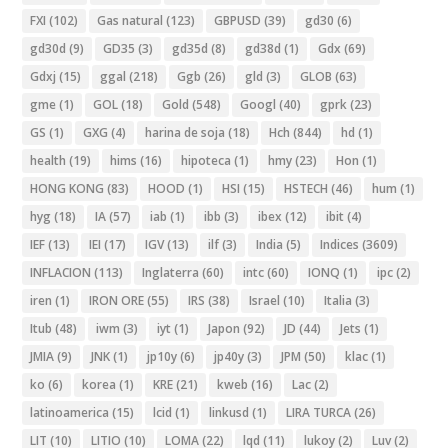
FXI
(102)
Gas natural
(123)
GBPUSD
(39)
gd30
(6)
gd30d
(9)
GD35
(3)
gd35d
(8)
gd38d
(1)
Gdx
(69)
Gdxj
(15)
ggal
(218)
Ggb
(26)
gld
(3)
GLOB
(63)
gme
(1)
GOL
(18)
Gold
(548)
Googl
(40)
gprk
(23)
GS
(1)
GXG
(4)
harina de soja
(18)
Hch
(844)
hd
(1)
health
(19)
hims
(16)
hipoteca
(1)
hmy
(23)
Hon
(1)
HONG KONG
(83)
HOOD
(1)
HSI
(15)
HSTECH
(46)
hum
(1)
hyg
(18)
IA
(57)
iab
(1)
ibb
(3)
ibex
(12)
ibit
(4)
IEF
(13)
IEI
(17)
IGV
(13)
ilf
(3)
India
(5)
Indices
(3609)
INFLACION
(113)
Inglaterra
(60)
intc
(60)
IONQ
(1)
ipc
(2)
iren
(1)
IRON ORE
(55)
IRS
(38)
Israel
(10)
Italia
(3)
Itub
(48)
iwm
(3)
iyt
(1)
Japon
(92)
JD
(44)
Jets
(1)
JMIA
(9)
JNK
(1)
jp10y
(6)
jp40y
(3)
JPM
(50)
klac
(1)
ko
(6)
korea
(1)
KRE
(21)
kweb
(16)
Lac
(2)
latinoamerica
(15)
lcid
(1)
linkusd
(1)
LIRA TURCA
(26)
LIT
(10)
LITIO
(10)
LOMA
(22)
lqd
(11)
lukoy
(2)
Luv
(2)