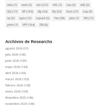
wba
(1)
wmt
(2)
wti
(221)
XAL
(1)
xau
(5)
xhb
(3)
XLE
(17)
Xlf
(104)
Xlp
(34)
Xly
(32)
Xom
(27)
xop
(6)
xp
(5)
xpev
(12)
xrpusd
(3)
Yen
(58)
yinn
(1)
YM
(17)
ymm
(1)
YPF
(164)
ZM
(6)
Archivos de Researchs
agosto 2026
(31)
julio 2026
(140)
junio 2026
(139)
mayo 2026
(144)
abril 2026
(143)
marzo 2026
(153)
febrero 2026
(128)
enero 2026
(139)
diciembre 2025
(146)
noviembre 2025
(146)