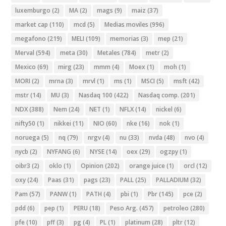
luxemburgo
(2)
MA
(2)
mags
(9)
maiz
(37)
market cap
(110)
mcd
(5)
Medias moviles
(996)
megafono
(219)
MELI
(109)
memorias
(3)
mep
(21)
Merval
(594)
meta
(30)
Metales
(784)
metr
(2)
Mexico
(69)
mirg
(23)
mmm
(4)
Moex
(1)
moh
(1)
MORI
(2)
mrna
(3)
mrvl
(1)
ms
(1)
MSCI
(5)
msft
(42)
mstr
(14)
MU
(3)
Nasdaq 100
(422)
Nasdaq comp.
(201)
NDX
(388)
Nem
(24)
NET
(1)
NFLX
(14)
nickel
(6)
nifty50
(1)
nikkei
(11)
NIO
(60)
nke
(16)
nok
(1)
noruega
(5)
nq
(79)
nrgv
(4)
nu
(33)
nvda
(48)
nvo
(4)
nycb
(2)
NYFANG
(6)
NYSE
(14)
oex
(29)
ogzpy
(1)
oibr3
(2)
oklo
(1)
Opinion
(202)
orange juice
(1)
orcl
(12)
oxy
(24)
Paas
(31)
pags
(23)
PALL
(25)
PALLADIUM
(32)
Pam
(57)
PANW
(1)
PATH
(4)
pbi
(1)
Pbr
(145)
pce
(2)
pdd
(6)
pep
(1)
PERU
(18)
Peso Arg.
(457)
petroleo
(280)
pfe
(10)
pff
(3)
pg
(4)
PL
(1)
platinum
(28)
pltr
(12)