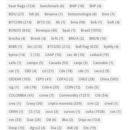
bear flags
(124)
benchmark
(6)
BHIP
(18)
BHP
(4)
BIDU
(27)
bili
(6)
Binance
(1)
biotecnologia
(6)
biox
(1)
BITCOIN
(214)
BITO
(5)
bk
(1)
bma
(98)
bnb
(1)
bolt
(4)
BONOS
(842)
Bovespa
(43)
bpat
(1)
Brasil
(1055)
brecha
(4)
Brexit
(4)
brfs
(7)
BRK/A
(2)
BRK/B
(10)
BSBR
(1)
btc
(210)
BTCUSD
(212)
bull flag
(625)
byddy
(4)
byma
(14)
C
(13)
CAAP
(10)
cac 40
(10)
cadusd
(19)
cafe
(1)
campo
(5)
Canada
(93)
canje
(3)
Cannabis
(1)
cat
(1)
CBD
(4)
ccl
(21)
Cde
(18)
cds
(1)
ceco2
(9)
CEDEAR
(103)
CEPU
(41)
CGPA2
(2)
CHILE
(28)
China
(585)
cig
(1)
citi
(18)
Cobre
(35)
COIN
(12)
Colo
(5)
COLOMBIA
(41)
come
(7)
Commodity
(1257)
Crb
(54)
cres
(1)
Cresy
(30)
cripto moneda
(339)
crm
(2)
crwd
(1)
CRWV
(1)
CS
(12)
csco
(3)
cursos
(1)
cuña
(1928)
cvs
(1)
cvx
(33)
Dax
(26)
DB
(6)
dba
(2)
Deja vu
(134)
Desp
(10)
dgcu2
(4)
Dia
(2)
didi
(4)
Dis
(19)