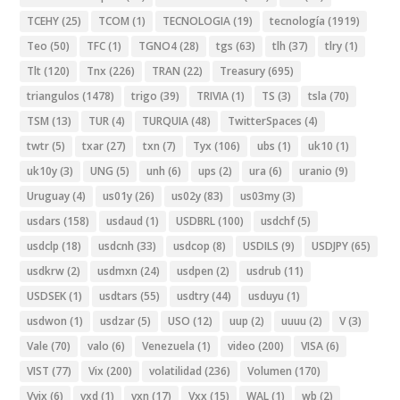
TCEHY
(25)
TCOM
(1)
TECNOLOGIA
(19)
tecnología
(1919)
Teo
(50)
TFC
(1)
TGNO4
(28)
tgs
(63)
tlh
(37)
tlry
(1)
Tlt
(120)
Tnx
(226)
TRAN
(22)
Treasury
(695)
triangulos
(1478)
trigo
(39)
TRIVIA
(1)
TS
(3)
tsla
(70)
TSM
(13)
TUR
(4)
TURQUIA
(48)
TwitterSpaces
(4)
twtr
(5)
txar
(27)
txn
(7)
Tyx
(106)
ubs
(1)
uk10
(1)
uk10y
(3)
UNG
(5)
unh
(6)
ups
(2)
ura
(6)
uranio
(9)
Uruguay
(4)
us01y
(26)
us02y
(83)
us03my
(3)
usdars
(158)
usdaud
(1)
USDBRL
(100)
usdchf
(5)
usdclp
(18)
usdcnh
(33)
usdcop
(8)
USDILS
(9)
USDJPY
(65)
usdkrw
(2)
usdmxn
(24)
usdpen
(2)
usdrub
(11)
USDSEK
(1)
usdtars
(55)
usdtry
(44)
usduyu
(1)
usdwon
(1)
usdzar
(5)
USO
(12)
uup
(2)
uuuu
(2)
V
(3)
Vale
(70)
valo
(6)
Venezuela
(1)
video
(200)
VISA
(6)
VIST
(77)
Vix
(200)
volatilidad
(236)
Volumen
(170)
Vvix
(6)
vxd
(1)
vxn
(17)
Vxx
(15)
WAL
(1)
wb
(2)