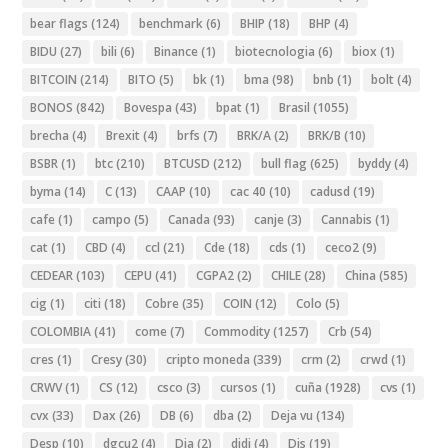
bear flags
(124)
benchmark
(6)
BHIP
(18)
BHP
(4)
BIDU
(27)
bili
(6)
Binance
(1)
biotecnologia
(6)
biox
(1)
BITCOIN
(214)
BITO
(5)
bk
(1)
bma
(98)
bnb
(1)
bolt
(4)
BONOS
(842)
Bovespa
(43)
bpat
(1)
Brasil
(1055)
brecha
(4)
Brexit
(4)
brfs
(7)
BRK/A
(2)
BRK/B
(10)
BSBR
(1)
btc
(210)
BTCUSD
(212)
bull flag
(625)
byddy
(4)
byma
(14)
C
(13)
CAAP
(10)
cac 40
(10)
cadusd
(19)
cafe
(1)
campo
(5)
Canada
(93)
canje
(3)
Cannabis
(1)
cat
(1)
CBD
(4)
ccl
(21)
Cde
(18)
cds
(1)
ceco2
(9)
CEDEAR
(103)
CEPU
(41)
CGPA2
(2)
CHILE
(28)
China
(585)
cig
(1)
citi
(18)
Cobre
(35)
COIN
(12)
Colo
(5)
COLOMBIA
(41)
come
(7)
Commodity
(1257)
Crb
(54)
cres
(1)
Cresy
(30)
cripto moneda
(339)
crm
(2)
crwd
(1)
CRWV
(1)
CS
(12)
csco
(3)
cursos
(1)
cuña
(1928)
cvs
(1)
cvx
(33)
Dax
(26)
DB
(6)
dba
(2)
Deja vu
(134)
Desp
(10)
dgcu2
(4)
Dia
(2)
didi
(4)
Dis
(19)