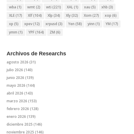
wba
(1)
wmt
(2)
wti
(221)
XAL
(1)
xau
(5)
xhb
(3)
XLE
(17)
Xlf
(104)
Xlp
(34)
Xly
(32)
Xom
(27)
xop
(6)
xp
(5)
xpev
(12)
xrpusd
(3)
Yen
(58)
yinn
(1)
YM
(17)
ymm
(1)
YPF
(164)
ZM
(6)
Archivos de Researchs
agosto 2026
(31)
julio 2026
(140)
junio 2026
(139)
mayo 2026
(144)
abril 2026
(143)
marzo 2026
(153)
febrero 2026
(128)
enero 2026
(139)
diciembre 2025
(146)
noviembre 2025
(146)