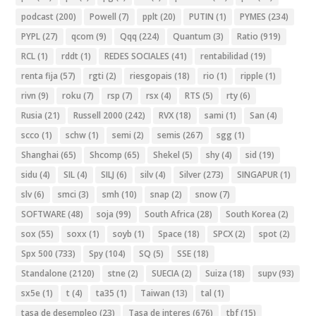
podcast
(200)
Powell
(7)
pplt
(20)
PUTIN
(1)
PYMES
(234)
PYPL
(27)
qcom
(9)
Qqq
(224)
Quantum
(3)
Ratio
(919)
RCL
(1)
rddt
(1)
REDES SOCIALES
(41)
rentabilidad
(19)
renta fija
(57)
rgti
(2)
riesgopais
(18)
rio
(1)
ripple
(1)
rivn
(9)
roku
(7)
rsp
(7)
rsx
(4)
RTS
(5)
rty
(6)
Rusia
(21)
Russell 2000
(242)
RVX
(18)
sami
(1)
San
(4)
scco
(1)
schw
(1)
semi
(2)
semis
(267)
sgg
(1)
Shanghai
(65)
Shcomp
(65)
Shekel
(5)
shy
(4)
sid
(19)
sidu
(4)
SIL
(4)
SILJ
(6)
silv
(4)
Silver
(273)
SINGAPUR
(1)
slv
(6)
smci
(3)
smh
(10)
snap
(2)
snow
(7)
SOFTWARE
(48)
soja
(99)
South Africa
(28)
South Korea
(2)
sox
(55)
soxx
(1)
soyb
(1)
Space
(18)
SPCX
(2)
spot
(2)
Spx 500
(733)
Spy
(104)
SQ
(5)
SSE
(18)
Standalone
(2120)
stne
(2)
SUECIA
(2)
Suiza
(18)
supv
(93)
sx5e
(1)
t
(4)
ta35
(1)
Taiwan
(13)
tal
(1)
tasa de desempleo
(23)
Tasa de interes
(676)
tbf
(15)