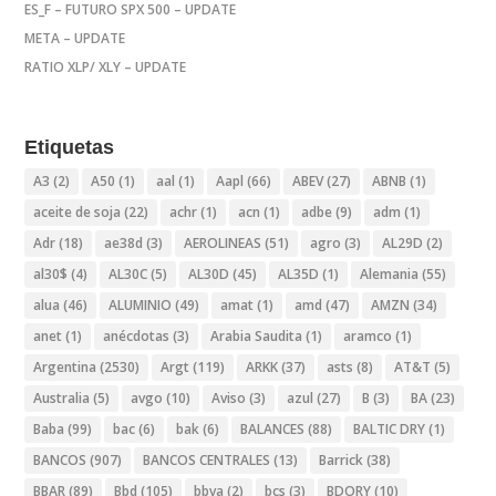
ES_F – FUTURO SPX 500 – UPDATE
META – UPDATE
RATIO XLP/ XLY – UPDATE
Etiquetas
A3
(2)
A50
(1)
aal
(1)
Aapl
(66)
ABEV
(27)
ABNB
(1)
aceite de soja
(22)
achr
(1)
acn
(1)
adbe
(9)
adm
(1)
Adr
(18)
ae38d
(3)
AEROLINEAS
(51)
agro
(3)
AL29D
(2)
al30$
(4)
AL30C
(5)
AL30D
(45)
AL35D
(1)
Alemania
(55)
alua
(46)
ALUMINIO
(49)
amat
(1)
amd
(47)
AMZN
(34)
anet
(1)
anécdotas
(3)
Arabia Saudita
(1)
aramco
(1)
Argentina
(2530)
Argt
(119)
ARKK
(37)
asts
(8)
AT&T
(5)
Australia
(5)
avgo
(10)
Aviso
(3)
azul
(27)
B
(3)
BA
(23)
Baba
(99)
bac
(6)
bak
(6)
BALANCES
(88)
BALTIC DRY
(1)
BANCOS
(907)
BANCOS CENTRALES
(13)
Barrick
(38)
BBAR
(89)
Bbd
(105)
bbva
(2)
bcs
(3)
BDORY
(10)