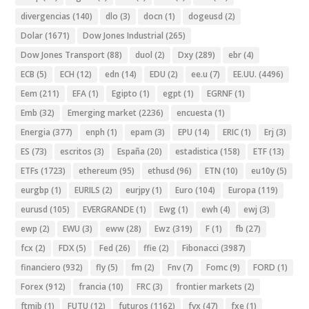
divergencias
(140)
dlo
(3)
docn
(1)
dogeusd
(2)
Dolar
(1671)
Dow Jones Industrial
(265)
Dow Jones Transport
(88)
duol
(2)
Dxy
(289)
ebr
(4)
ECB
(5)
ECH
(12)
edn
(14)
EDU
(2)
ee.u
(7)
EE.UU.
(4496)
Eem
(211)
EFA
(1)
Egipto
(1)
egpt
(1)
EGRNF
(1)
Emb
(32)
Emerging market
(2236)
encuesta
(1)
Energia
(377)
enph
(1)
epam
(3)
EPU
(14)
ERIC
(1)
Erj
(3)
ES
(73)
escritos
(3)
España
(20)
estadistica
(158)
ETF
(13)
ETFs
(1723)
ethereum
(95)
ethusd
(96)
ETN
(10)
eu10y
(5)
eurgbp
(1)
EURILS
(2)
eurjpy
(1)
Euro
(104)
Europa
(119)
eurusd
(105)
EVERGRANDE
(1)
Ewg
(1)
ewh
(4)
ewj
(3)
ewp
(2)
EWU
(3)
eww
(28)
Ewz
(319)
F
(1)
fb
(27)
fcx
(2)
FDX
(5)
Fed
(26)
ffie
(2)
Fibonacci
(3987)
financiero
(932)
fly
(5)
fm
(2)
Fnv
(7)
Fomc
(9)
FORD
(1)
Forex
(912)
francia
(10)
FRC
(3)
frontier markets
(2)
ftmib
(1)
FUTU
(12)
futuros
(1162)
fvx
(47)
fxe
(1)