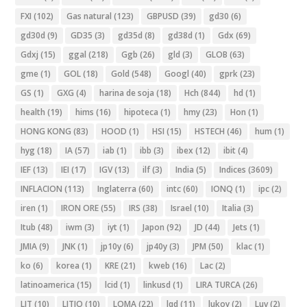
FXI
(102)
Gas natural
(123)
GBPUSD
(39)
gd30
(6)
gd30d
(9)
GD35
(3)
gd35d
(8)
gd38d
(1)
Gdx
(69)
Gdxj
(15)
ggal
(218)
Ggb
(26)
gld
(3)
GLOB
(63)
gme
(1)
GOL
(18)
Gold
(548)
Googl
(40)
gprk
(23)
GS
(1)
GXG
(4)
harina de soja
(18)
Hch
(844)
hd
(1)
health
(19)
hims
(16)
hipoteca
(1)
hmy
(23)
Hon
(1)
HONG KONG
(83)
HOOD
(1)
HSI
(15)
HSTECH
(46)
hum
(1)
hyg
(18)
IA
(57)
iab
(1)
ibb
(3)
ibex
(12)
ibit
(4)
IEF
(13)
IEI
(17)
IGV
(13)
ilf
(3)
India
(5)
Indices
(3609)
INFLACION
(113)
Inglaterra
(60)
intc
(60)
IONQ
(1)
ipc
(2)
iren
(1)
IRON ORE
(55)
IRS
(38)
Israel
(10)
Italia
(3)
Itub
(48)
iwm
(3)
iyt
(1)
Japon
(92)
JD
(44)
Jets
(1)
JMIA
(9)
JNK
(1)
jp10y
(6)
jp40y
(3)
JPM
(50)
klac
(1)
ko
(6)
korea
(1)
KRE
(21)
kweb
(16)
Lac
(2)
latinoamerica
(15)
lcid
(1)
linkusd
(1)
LIRA TURCA
(26)
LIT
(10)
LITIO
(10)
LOMA
(22)
lqd
(11)
lukoy
(2)
Luv
(2)