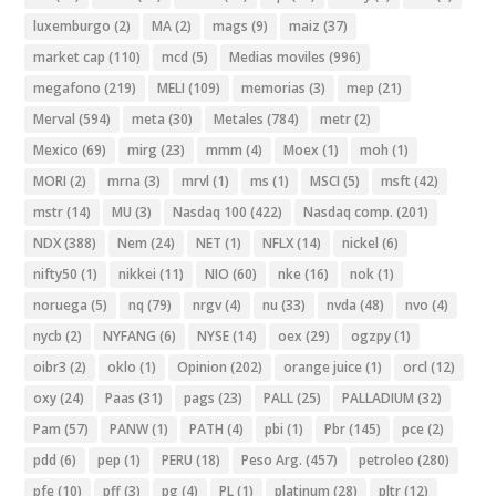
luxemburgo
(2)
MA
(2)
mags
(9)
maiz
(37)
market cap
(110)
mcd
(5)
Medias moviles
(996)
megafono
(219)
MELI
(109)
memorias
(3)
mep
(21)
Merval
(594)
meta
(30)
Metales
(784)
metr
(2)
Mexico
(69)
mirg
(23)
mmm
(4)
Moex
(1)
moh
(1)
MORI
(2)
mrna
(3)
mrvl
(1)
ms
(1)
MSCI
(5)
msft
(42)
mstr
(14)
MU
(3)
Nasdaq 100
(422)
Nasdaq comp.
(201)
NDX
(388)
Nem
(24)
NET
(1)
NFLX
(14)
nickel
(6)
nifty50
(1)
nikkei
(11)
NIO
(60)
nke
(16)
nok
(1)
noruega
(5)
nq
(79)
nrgv
(4)
nu
(33)
nvda
(48)
nvo
(4)
nycb
(2)
NYFANG
(6)
NYSE
(14)
oex
(29)
ogzpy
(1)
oibr3
(2)
oklo
(1)
Opinion
(202)
orange juice
(1)
orcl
(12)
oxy
(24)
Paas
(31)
pags
(23)
PALL
(25)
PALLADIUM
(32)
Pam
(57)
PANW
(1)
PATH
(4)
pbi
(1)
Pbr
(145)
pce
(2)
pdd
(6)
pep
(1)
PERU
(18)
Peso Arg.
(457)
petroleo
(280)
pfe
(10)
pff
(3)
pg
(4)
PL
(1)
platinum
(28)
pltr
(12)