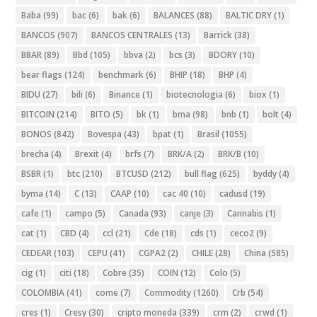
Baba
(99)
bac
(6)
bak
(6)
BALANCES
(88)
BALTIC DRY
(1)
BANCOS
(907)
BANCOS CENTRALES
(13)
Barrick
(38)
BBAR
(89)
Bbd
(105)
bbva
(2)
bcs
(3)
BDORY
(10)
bear flags
(124)
benchmark
(6)
BHIP
(18)
BHP
(4)
BIDU
(27)
bili
(6)
Binance
(1)
biotecnologia
(6)
biox
(1)
BITCOIN
(214)
BITO
(5)
bk
(1)
bma
(98)
bnb
(1)
bolt
(4)
BONOS
(842)
Bovespa
(43)
bpat
(1)
Brasil
(1055)
brecha
(4)
Brexit
(4)
brfs
(7)
BRK/A
(2)
BRK/B
(10)
BSBR
(1)
btc
(210)
BTCUSD
(212)
bull flag
(625)
byddy
(4)
byma
(14)
C
(13)
CAAP
(10)
cac 40
(10)
cadusd
(19)
cafe
(1)
campo
(5)
Canada
(93)
canje
(3)
Cannabis
(1)
cat
(1)
CBD
(4)
ccl
(21)
Cde
(18)
cds
(1)
ceco2
(9)
CEDEAR
(103)
CEPU
(41)
CGPA2
(2)
CHILE
(28)
China
(585)
cig
(1)
citi
(18)
Cobre
(35)
COIN
(12)
Colo
(5)
COLOMBIA
(41)
come
(7)
Commodity
(1260)
Crb
(54)
cres
(1)
Cresy
(30)
cripto moneda
(339)
crm
(2)
crwd
(1)