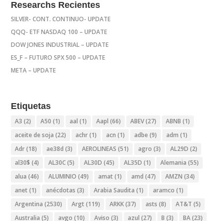
Researchs Recientes
SILVER- CONT. CONTINUO- UPDATE
QQQ- ETF NASDAQ 100 – UPDATE
DOW JONES INDUSTRIAL – UPDATE
ES_F – FUTURO SPX 500 – UPDATE
META – UPDATE
Etiquetas
A3
(2)
A50
(1)
aal
(1)
Aapl
(66)
ABEV
(27)
ABNB
(1)
aceite de soja
(22)
achr
(1)
acn
(1)
adbe
(9)
adm
(1)
Adr
(18)
ae38d
(3)
AEROLINEAS
(51)
agro
(3)
AL29D
(2)
al30$
(4)
AL30C
(5)
AL30D
(45)
AL35D
(1)
Alemania
(55)
alua
(46)
ALUMINIO
(49)
amat
(1)
amd
(47)
AMZN
(34)
anet
(1)
anécdotas
(3)
Arabia Saudita
(1)
aramco
(1)
Argentina
(2530)
Argt
(119)
ARKK
(37)
asts
(8)
AT&T
(5)
Australia
(5)
avgo
(10)
Aviso
(3)
azul
(27)
B
(3)
BA
(23)