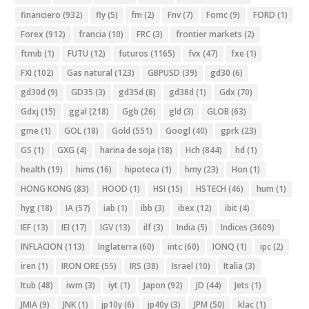
financiero
(932)
fly
(5)
fm
(2)
Fnv
(7)
Fomc
(9)
FORD
(1)
Forex
(912)
francia
(10)
FRC
(3)
frontier markets
(2)
ftmib
(1)
FUTU
(12)
futuros
(1165)
fvx
(47)
fxe
(1)
FXI
(102)
Gas natural
(123)
GBPUSD
(39)
gd30
(6)
gd30d
(9)
GD35
(3)
gd35d
(8)
gd38d
(1)
Gdx
(70)
Gdxj
(15)
ggal
(218)
Ggb
(26)
gld
(3)
GLOB
(63)
gme
(1)
GOL
(18)
Gold
(551)
Googl
(40)
gprk
(23)
GS
(1)
GXG
(4)
harina de soja
(18)
Hch
(844)
hd
(1)
health
(19)
hims
(16)
hipoteca
(1)
hmy
(23)
Hon
(1)
HONG KONG
(83)
HOOD
(1)
HSI
(15)
HSTECH
(46)
hum
(1)
hyg
(18)
IA
(57)
iab
(1)
ibb
(3)
ibex
(12)
ibit
(4)
IEF
(13)
IEI
(17)
IGV
(13)
ilf
(3)
India
(5)
Indices
(3609)
INFLACION
(113)
Inglaterra
(60)
intc
(60)
IONQ
(1)
ipc
(2)
iren
(1)
IRON ORE
(55)
IRS
(38)
Israel
(10)
Italia
(3)
Itub
(48)
iwm
(3)
iyt
(1)
Japon
(92)
JD
(44)
Jets
(1)
JMIA
(9)
JNK
(1)
jp10y
(6)
jp40y
(3)
JPM
(50)
klac
(1)