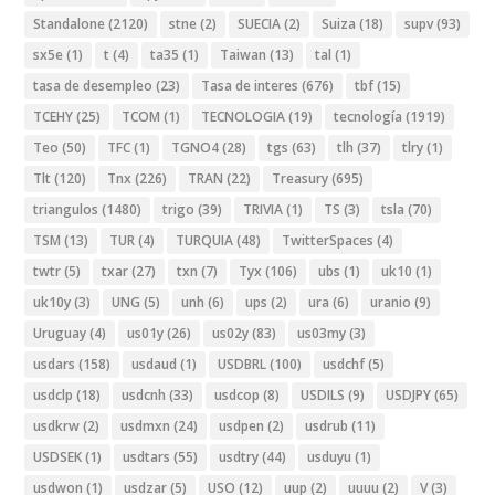
Standalone
(2120)
stne
(2)
SUECIA
(2)
Suiza
(18)
supv
(93)
sx5e
(1)
t
(4)
ta35
(1)
Taiwan
(13)
tal
(1)
tasa de desempleo
(23)
Tasa de interes
(676)
tbf
(15)
TCEHY
(25)
TCOM
(1)
TECNOLOGIA
(19)
tecnología
(1919)
Teo
(50)
TFC
(1)
TGNO4
(28)
tgs
(63)
tlh
(37)
tlry
(1)
Tlt
(120)
Tnx
(226)
TRAN
(22)
Treasury
(695)
triangulos
(1480)
trigo
(39)
TRIVIA
(1)
TS
(3)
tsla
(70)
TSM
(13)
TUR
(4)
TURQUIA
(48)
TwitterSpaces
(4)
twtr
(5)
txar
(27)
txn
(7)
Tyx
(106)
ubs
(1)
uk10
(1)
uk10y
(3)
UNG
(5)
unh
(6)
ups
(2)
ura
(6)
uranio
(9)
Uruguay
(4)
us01y
(26)
us02y
(83)
us03my
(3)
usdars
(158)
usdaud
(1)
USDBRL
(100)
usdchf
(5)
usdclp
(18)
usdcnh
(33)
usdcop
(8)
USDILS
(9)
USDJPY
(65)
usdkrw
(2)
usdmxn
(24)
usdpen
(2)
usdrub
(11)
USDSEK
(1)
usdtars
(55)
usdtry
(44)
usduyu
(1)
usdwon
(1)
usdzar
(5)
USO
(12)
uup
(2)
uuuu
(2)
V
(3)