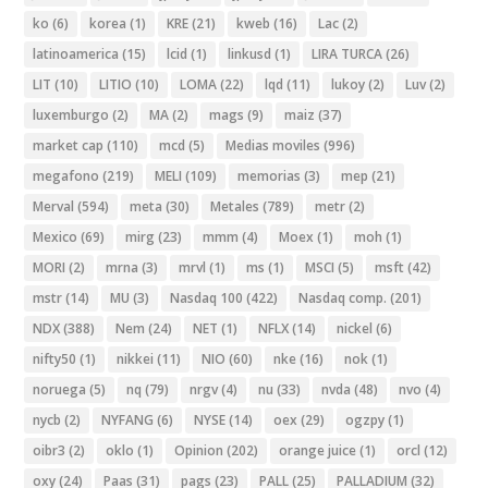
ko
(6)
korea
(1)
KRE
(21)
kweb
(16)
Lac
(2)
latinoamerica
(15)
lcid
(1)
linkusd
(1)
LIRA TURCA
(26)
LIT
(10)
LITIO
(10)
LOMA
(22)
lqd
(11)
lukoy
(2)
Luv
(2)
luxemburgo
(2)
MA
(2)
mags
(9)
maiz
(37)
market cap
(110)
mcd
(5)
Medias moviles
(996)
megafono
(219)
MELI
(109)
memorias
(3)
mep
(21)
Merval
(594)
meta
(30)
Metales
(789)
metr
(2)
Mexico
(69)
mirg
(23)
mmm
(4)
Moex
(1)
moh
(1)
MORI
(2)
mrna
(3)
mrvl
(1)
ms
(1)
MSCI
(5)
msft
(42)
mstr
(14)
MU
(3)
Nasdaq 100
(422)
Nasdaq comp.
(201)
NDX
(388)
Nem
(24)
NET
(1)
NFLX
(14)
nickel
(6)
nifty50
(1)
nikkei
(11)
NIO
(60)
nke
(16)
nok
(1)
noruega
(5)
nq
(79)
nrgv
(4)
nu
(33)
nvda
(48)
nvo
(4)
nycb
(2)
NYFANG
(6)
NYSE
(14)
oex
(29)
ogzpy
(1)
oibr3
(2)
oklo
(1)
Opinion
(202)
orange juice
(1)
orcl
(12)
oxy
(24)
Paas
(31)
pags
(23)
PALL
(25)
PALLADIUM
(32)