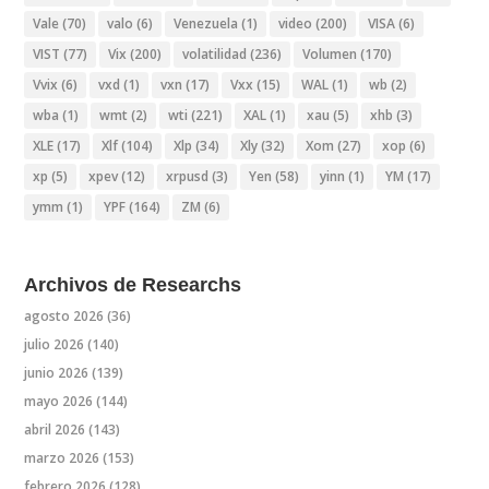
Vale
(70)
valo
(6)
Venezuela
(1)
video
(200)
VISA
(6)
VIST
(77)
Vix
(200)
volatilidad
(236)
Volumen
(170)
Vvix
(6)
vxd
(1)
vxn
(17)
Vxx
(15)
WAL
(1)
wb
(2)
wba
(1)
wmt
(2)
wti
(221)
XAL
(1)
xau
(5)
xhb
(3)
XLE
(17)
Xlf
(104)
Xlp
(34)
Xly
(32)
Xom
(27)
xop
(6)
xp
(5)
xpev
(12)
xrpusd
(3)
Yen
(58)
yinn
(1)
YM
(17)
ymm
(1)
YPF
(164)
ZM
(6)
Archivos de Researchs
agosto 2026
(36)
julio 2026
(140)
junio 2026
(139)
mayo 2026
(144)
abril 2026
(143)
marzo 2026
(153)
febrero 2026
(128)