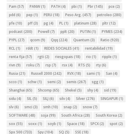
Pam
(57)
PANW
(1)
PATH
(4)
pbi
(1)
Pbr
(145)
pce
(2)
pdd
(6)
pep
(1)
PERU
(18)
Peso Arg.
(457)
petroleo
(280)
pfe
(10)
pff
(3)
pg
(4)
PL
(1)
platinum
(28)
pltr
(12)
podcast
(200)
Powell
(7)
pplt
(20)
PUTIN
(1)
PYMES
(234)
PYPL
(27)
qcom
(9)
Qqq
(224)
Quantum
(3)
Ratio
(920)
RCL
(1)
rddt
(1)
REDES SOCIALES
(41)
rentabilidad
(19)
renta fija
(57)
rgti
(2)
riesgopais
(18)
rio
(1)
ripple
(1)
rivn
(9)
roku
(7)
rsp
(7)
rsx
(4)
RTS
(5)
rty
(6)
Rusia
(21)
Russell 2000
(242)
RVX
(18)
sami
(1)
San
(4)
scco
(1)
schw
(1)
semi
(2)
semis
(267)
sgg
(1)
Shanghai
(65)
Shcomp
(65)
Shekel
(5)
shy
(4)
sid
(19)
sidu
(4)
SIL
(5)
SILJ
(6)
silv
(4)
Silver
(276)
SINGAPUR
(1)
slv
(6)
smci
(3)
smh
(10)
snap
(2)
snow
(7)
SOFTWARE
(48)
soja
(99)
South Africa
(28)
South Korea
(2)
sox
(55)
soxx
(1)
soyb
(1)
Space
(18)
SPCX
(2)
spot
(2)
Spx 500
(733)
Spy
(104)
SQ
(5)
SSE
(18)