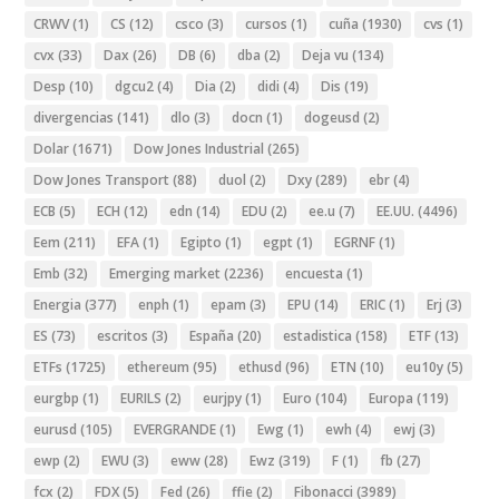
CRWV
(1)
CS
(12)
csco
(3)
cursos
(1)
cuña
(1930)
cvs
(1)
cvx
(33)
Dax
(26)
DB
(6)
dba
(2)
Deja vu
(134)
Desp
(10)
dgcu2
(4)
Dia
(2)
didi
(4)
Dis
(19)
divergencias
(141)
dlo
(3)
docn
(1)
dogeusd
(2)
Dolar
(1671)
Dow Jones Industrial
(265)
Dow Jones Transport
(88)
duol
(2)
Dxy
(289)
ebr
(4)
ECB
(5)
ECH
(12)
edn
(14)
EDU
(2)
ee.u
(7)
EE.UU.
(4496)
Eem
(211)
EFA
(1)
Egipto
(1)
egpt
(1)
EGRNF
(1)
Emb
(32)
Emerging market
(2236)
encuesta
(1)
Energia
(377)
enph
(1)
epam
(3)
EPU
(14)
ERIC
(1)
Erj
(3)
ES
(73)
escritos
(3)
España
(20)
estadistica
(158)
ETF
(13)
ETFs
(1725)
ethereum
(95)
ethusd
(96)
ETN
(10)
eu10y
(5)
eurgbp
(1)
EURILS
(2)
eurjpy
(1)
Euro
(104)
Europa
(119)
eurusd
(105)
EVERGRANDE
(1)
Ewg
(1)
ewh
(4)
ewj
(3)
ewp
(2)
EWU
(3)
eww
(28)
Ewz
(319)
F
(1)
fb
(27)
fcx
(2)
FDX
(5)
Fed
(26)
ffie
(2)
Fibonacci
(3989)