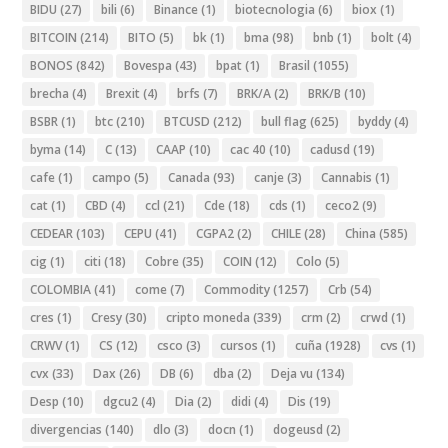
BIDU
(27)
bili
(6)
Binance
(1)
biotecnologia
(6)
biox
(1)
BITCOIN
(214)
BITO
(5)
bk
(1)
bma
(98)
bnb
(1)
bolt
(4)
BONOS
(842)
Bovespa
(43)
bpat
(1)
Brasil
(1055)
brecha
(4)
Brexit
(4)
brfs
(7)
BRK/A
(2)
BRK/B
(10)
BSBR
(1)
btc
(210)
BTCUSD
(212)
bull flag
(625)
byddy
(4)
byma
(14)
C
(13)
CAAP
(10)
cac 40
(10)
cadusd
(19)
cafe
(1)
campo
(5)
Canada
(93)
canje
(3)
Cannabis
(1)
cat
(1)
CBD
(4)
ccl
(21)
Cde
(18)
cds
(1)
ceco2
(9)
CEDEAR
(103)
CEPU
(41)
CGPA2
(2)
CHILE
(28)
China
(585)
cig
(1)
citi
(18)
Cobre
(35)
COIN
(12)
Colo
(5)
COLOMBIA
(41)
come
(7)
Commodity
(1257)
Crb
(54)
cres
(1)
Cresy
(30)
cripto moneda
(339)
crm
(2)
crwd
(1)
CRWV
(1)
CS
(12)
csco
(3)
cursos
(1)
cuña
(1928)
cvs
(1)
cvx
(33)
Dax
(26)
DB
(6)
dba
(2)
Deja vu
(134)
Desp
(10)
dgcu2
(4)
Dia
(2)
didi
(4)
Dis
(19)
divergencias
(140)
dlo
(3)
docn
(1)
dogeusd
(2)