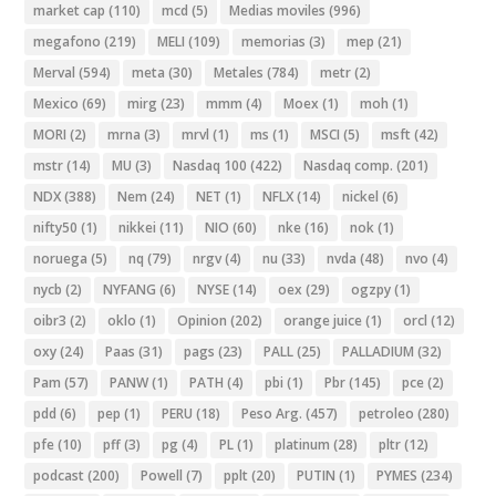
market cap
(110)
mcd
(5)
Medias moviles
(996)
megafono
(219)
MELI
(109)
memorias
(3)
mep
(21)
Merval
(594)
meta
(30)
Metales
(784)
metr
(2)
Mexico
(69)
mirg
(23)
mmm
(4)
Moex
(1)
moh
(1)
MORI
(2)
mrna
(3)
mrvl
(1)
ms
(1)
MSCI
(5)
msft
(42)
mstr
(14)
MU
(3)
Nasdaq 100
(422)
Nasdaq comp.
(201)
NDX
(388)
Nem
(24)
NET
(1)
NFLX
(14)
nickel
(6)
nifty50
(1)
nikkei
(11)
NIO
(60)
nke
(16)
nok
(1)
noruega
(5)
nq
(79)
nrgv
(4)
nu
(33)
nvda
(48)
nvo
(4)
nycb
(2)
NYFANG
(6)
NYSE
(14)
oex
(29)
ogzpy
(1)
oibr3
(2)
oklo
(1)
Opinion
(202)
orange juice
(1)
orcl
(12)
oxy
(24)
Paas
(31)
pags
(23)
PALL
(25)
PALLADIUM
(32)
Pam
(57)
PANW
(1)
PATH
(4)
pbi
(1)
Pbr
(145)
pce
(2)
pdd
(6)
pep
(1)
PERU
(18)
Peso Arg.
(457)
petroleo
(280)
pfe
(10)
pff
(3)
pg
(4)
PL
(1)
platinum
(28)
pltr
(12)
podcast
(200)
Powell
(7)
pplt
(20)
PUTIN
(1)
PYMES
(234)