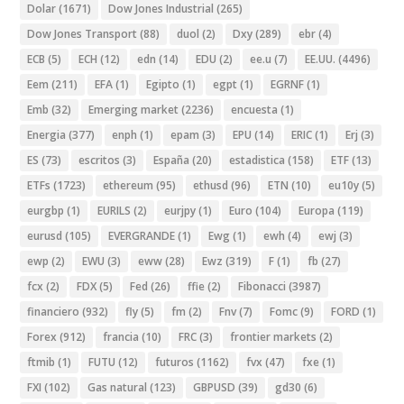
Dolar
(1671)
Dow Jones Industrial
(265)
Dow Jones Transport
(88)
duol
(2)
Dxy
(289)
ebr
(4)
ECB
(5)
ECH
(12)
edn
(14)
EDU
(2)
ee.u
(7)
EE.UU.
(4496)
Eem
(211)
EFA
(1)
Egipto
(1)
egpt
(1)
EGRNF
(1)
Emb
(32)
Emerging market
(2236)
encuesta
(1)
Energia
(377)
enph
(1)
epam
(3)
EPU
(14)
ERIC
(1)
Erj
(3)
ES
(73)
escritos
(3)
España
(20)
estadistica
(158)
ETF
(13)
ETFs
(1723)
ethereum
(95)
ethusd
(96)
ETN
(10)
eu10y
(5)
eurgbp
(1)
EURILS
(2)
eurjpy
(1)
Euro
(104)
Europa
(119)
eurusd
(105)
EVERGRANDE
(1)
Ewg
(1)
ewh
(4)
ewj
(3)
ewp
(2)
EWU
(3)
eww
(28)
Ewz
(319)
F
(1)
fb
(27)
fcx
(2)
FDX
(5)
Fed
(26)
ffie
(2)
Fibonacci
(3987)
financiero
(932)
fly
(5)
fm
(2)
Fnv
(7)
Fomc
(9)
FORD
(1)
Forex
(912)
francia
(10)
FRC
(3)
frontier markets
(2)
ftmib
(1)
FUTU
(12)
futuros
(1162)
fvx
(47)
fxe
(1)
FXI
(102)
Gas natural
(123)
GBPUSD
(39)
gd30
(6)