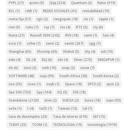
PYPL
(27)
qcom
(9)
Qqq
(224)
Quantum
(3)
Ratio
(919)
RCL
(1)
rddt
(1)
REDES SOCIALES
(41)
rentabilidad
(19)
renta fija
(57)
rgti
(2)
riesgopais
(18)
rio
(1)
ripple
(1)
rivn
(9)
roku
(7)
rsp
(7)
rsx
(4)
RTS
(5)
rty
(6)
Rusia
(21)
Russell 2000
(242)
RVX
(18)
sami
(1)
San
(4)
scco
(1)
schw
(1)
semi
(2)
semis
(267)
sgg
(1)
Shanghai
(65)
Shcomp
(65)
Shekel
(5)
shy
(4)
sid
(19)
sidu
(4)
SIL
(4)
SILJ
(6)
silv
(4)
Silver
(273)
SINGAPUR
(1)
slv
(6)
smci
(3)
smh
(10)
snap
(2)
snow
(7)
SOFTWARE
(48)
soja
(99)
South Africa
(28)
South Korea
(2)
sox
(55)
soxx
(1)
soyb
(1)
Space
(18)
SPCX
(2)
spot
(2)
Spx 500
(733)
Spy
(104)
SQ
(5)
SSE
(18)
Standalone
(2120)
stne
(2)
SUECIA
(2)
Suiza
(18)
supv
(93)
sx5e
(1)
t
(4)
ta35
(1)
Taiwan
(13)
tal
(1)
tasa de desempleo
(23)
Tasa de interes
(676)
tbf
(15)
TCEHY
(25)
TCOM
(1)
TECNOLOGIA
(19)
tecnología
(1919)