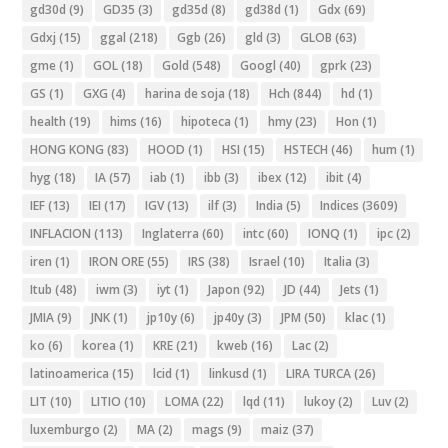
gd30d
(9)
GD35
(3)
gd35d
(8)
gd38d
(1)
Gdx
(69)
Gdxj
(15)
ggal
(218)
Ggb
(26)
gld
(3)
GLOB
(63)
gme
(1)
GOL
(18)
Gold
(548)
Googl
(40)
gprk
(23)
GS
(1)
GXG
(4)
harina de soja
(18)
Hch
(844)
hd
(1)
health
(19)
hims
(16)
hipoteca
(1)
hmy
(23)
Hon
(1)
HONG KONG
(83)
HOOD
(1)
HSI
(15)
HSTECH
(46)
hum
(1)
hyg
(18)
IA
(57)
iab
(1)
ibb
(3)
ibex
(12)
ibit
(4)
IEF
(13)
IEI
(17)
IGV
(13)
ilf
(3)
India
(5)
Indices
(3609)
INFLACION
(113)
Inglaterra
(60)
intc
(60)
IONQ
(1)
ipc
(2)
iren
(1)
IRON ORE
(55)
IRS
(38)
Israel
(10)
Italia
(3)
Itub
(48)
iwm
(3)
iyt
(1)
Japon
(92)
JD
(44)
Jets
(1)
JMIA
(9)
JNK
(1)
jp10y
(6)
jp40y
(3)
JPM
(50)
klac
(1)
ko
(6)
korea
(1)
KRE
(21)
kweb
(16)
Lac
(2)
latinoamerica
(15)
lcid
(1)
linkusd
(1)
LIRA TURCA
(26)
LIT
(10)
LITIO
(10)
LOMA
(22)
lqd
(11)
lukoy
(2)
Luv
(2)
luxemburgo
(2)
MA
(2)
mags
(9)
maiz
(37)