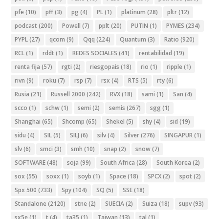
pfe
(10)
pff
(3)
pg
(4)
PL
(1)
platinum
(28)
pltr
(12)
podcast
(200)
Powell
(7)
pplt
(20)
PUTIN
(1)
PYMES
(234)
PYPL
(27)
qcom
(9)
Qqq
(224)
Quantum
(3)
Ratio
(920)
RCL
(1)
rddt
(1)
REDES SOCIALES
(41)
rentabilidad
(19)
renta fija
(57)
rgti
(2)
riesgopais
(18)
rio
(1)
ripple
(1)
rivn
(9)
roku
(7)
rsp
(7)
rsx
(4)
RTS
(5)
rty
(6)
Rusia
(21)
Russell 2000
(242)
RVX
(18)
sami
(1)
San
(4)
scco
(1)
schw
(1)
semi
(2)
semis
(267)
sgg
(1)
Shanghai
(65)
Shcomp
(65)
Shekel
(5)
shy
(4)
sid
(19)
sidu
(4)
SIL
(5)
SILJ
(6)
silv
(4)
Silver
(276)
SINGAPUR
(1)
slv
(6)
smci
(3)
smh
(10)
snap
(2)
snow
(7)
SOFTWARE
(48)
soja
(99)
South Africa
(28)
South Korea
(2)
sox
(55)
soxx
(1)
soyb
(1)
Space
(18)
SPCX
(2)
spot
(2)
Spx 500
(733)
Spy
(104)
SQ
(5)
SSE
(18)
Standalone
(2120)
stne
(2)
SUECIA
(2)
Suiza
(18)
supv
(93)
sx5e
(1)
t
(4)
ta35
(1)
Taiwan
(13)
tal
(1)