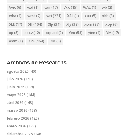
Vvix
(6)
vxd
(1)
vxn
(17)
Vxx
(15)
WAL
(1)
wb
(2)
wba
(1)
wmt
(2)
wti
(221)
XAL
(1)
xau
(5)
xhb
(3)
XLE
(17)
Xlf
(104)
Xlp
(34)
Xly
(32)
Xom
(27)
xop
(6)
xp
(5)
xpev
(12)
xrpusd
(3)
Yen
(58)
yinn
(1)
YM
(17)
ymm
(1)
YPF
(164)
ZM
(6)
Archivos de Researchs
agosto 2026
(40)
julio 2026
(140)
junio 2026
(139)
mayo 2026
(144)
abril 2026
(143)
marzo 2026
(153)
febrero 2026
(128)
enero 2026
(139)
diciembre 2025
(146)