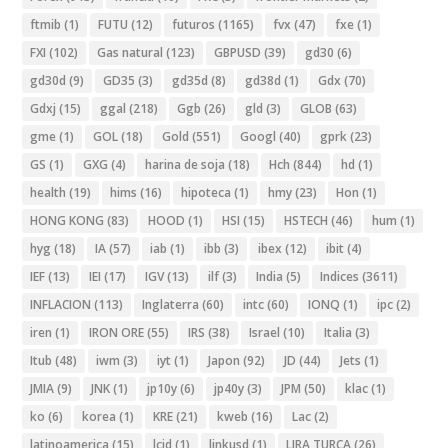
ftmib
(1)
FUTU
(12)
futuros
(1165)
fvx
(47)
fxe
(1)
FXI
(102)
Gas natural
(123)
GBPUSD
(39)
gd30
(6)
gd30d
(9)
GD35
(3)
gd35d
(8)
gd38d
(1)
Gdx
(70)
Gdxj
(15)
ggal
(218)
Ggb
(26)
gld
(3)
GLOB
(63)
gme
(1)
GOL
(18)
Gold
(551)
Googl
(40)
gprk
(23)
GS
(1)
GXG
(4)
harina de soja
(18)
Hch
(844)
hd
(1)
health
(19)
hims
(16)
hipoteca
(1)
hmy
(23)
Hon
(1)
HONG KONG
(83)
HOOD
(1)
HSI
(15)
HSTECH
(46)
hum
(1)
hyg
(18)
IA
(57)
iab
(1)
ibb
(3)
ibex
(12)
ibit
(4)
IEF
(13)
IEI
(17)
IGV
(13)
ilf
(3)
India
(5)
Indices
(3611)
INFLACION
(113)
Inglaterra
(60)
intc
(60)
IONQ
(1)
ipc
(2)
iren
(1)
IRON ORE
(55)
IRS
(38)
Israel
(10)
Italia
(3)
Itub
(48)
iwm
(3)
iyt
(1)
Japon
(92)
JD
(44)
Jets
(1)
JMIA
(9)
JNK
(1)
jp10y
(6)
jp40y
(3)
JPM
(50)
klac
(1)
ko
(6)
korea
(1)
KRE
(21)
kweb
(16)
Lac
(2)
latinoamerica
(15)
lcid
(1)
linkusd
(1)
LIRA TURCA
(26)