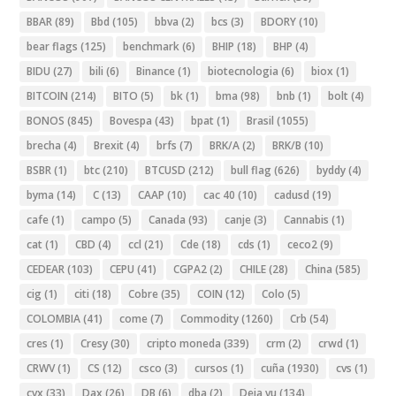
BBAR
(89)
Bbd
(105)
bbva
(2)
bcs
(3)
BDORY
(10)
bear flags
(125)
benchmark
(6)
BHIP
(18)
BHP
(4)
BIDU
(27)
bili
(6)
Binance
(1)
biotecnologia
(6)
biox
(1)
BITCOIN
(214)
BITO
(5)
bk
(1)
bma
(98)
bnb
(1)
bolt
(4)
BONOS
(845)
Bovespa
(43)
bpat
(1)
Brasil
(1055)
brecha
(4)
Brexit
(4)
brfs
(7)
BRK/A
(2)
BRK/B
(10)
BSBR
(1)
btc
(210)
BTCUSD
(212)
bull flag
(626)
byddy
(4)
byma
(14)
C
(13)
CAAP
(10)
cac 40
(10)
cadusd
(19)
cafe
(1)
campo
(5)
Canada
(93)
canje
(3)
Cannabis
(1)
cat
(1)
CBD
(4)
ccl
(21)
Cde
(18)
cds
(1)
ceco2
(9)
CEDEAR
(103)
CEPU
(41)
CGPA2
(2)
CHILE
(28)
China
(585)
cig
(1)
citi
(18)
Cobre
(35)
COIN
(12)
Colo
(5)
COLOMBIA
(41)
come
(7)
Commodity
(1260)
Crb
(54)
cres
(1)
Cresy
(30)
cripto moneda
(339)
crm
(2)
crwd
(1)
CRWV
(1)
CS
(12)
csco
(3)
cursos
(1)
cuña
(1930)
cvs
(1)
cvx
(33)
Dax
(26)
DB
(6)
dba
(2)
Deja vu
(134)