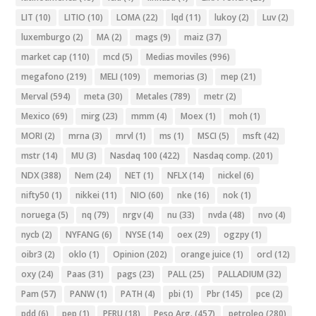
LIT
(10)
LITIO
(10)
LOMA
(22)
lqd
(11)
lukoy
(2)
Luv
(2)
luxemburgo
(2)
MA
(2)
mags
(9)
maiz
(37)
market cap
(110)
mcd
(5)
Medias moviles
(996)
megafono
(219)
MELI
(109)
memorias
(3)
mep
(21)
Merval
(594)
meta
(30)
Metales
(789)
metr
(2)
Mexico
(69)
mirg
(23)
mmm
(4)
Moex
(1)
moh
(1)
MORI
(2)
mrna
(3)
mrvl
(1)
ms
(1)
MSCI
(5)
msft
(42)
mstr
(14)
MU
(3)
Nasdaq 100
(422)
Nasdaq comp.
(201)
NDX
(388)
Nem
(24)
NET
(1)
NFLX
(14)
nickel
(6)
nifty50
(1)
nikkei
(11)
NIO
(60)
nke
(16)
nok
(1)
noruega
(5)
nq
(79)
nrgv
(4)
nu
(33)
nvda
(48)
nvo
(4)
nycb
(2)
NYFANG
(6)
NYSE
(14)
oex
(29)
ogzpy
(1)
oibr3
(2)
oklo
(1)
Opinion
(202)
orange juice
(1)
orcl
(12)
oxy
(24)
Paas
(31)
pags
(23)
PALL
(25)
PALLADIUM
(32)
Pam
(57)
PANW
(1)
PATH
(4)
pbi
(1)
Pbr
(145)
pce
(2)
pdd
(6)
pep
(1)
PERU
(18)
Peso Arg.
(457)
petroleo
(280)