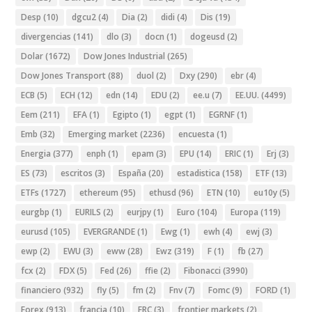
Desp
(10)
dgcu2
(4)
Dia
(2)
didi
(4)
Dis
(19)
divergencias
(141)
dlo
(3)
docn
(1)
dogeusd
(2)
Dolar
(1672)
Dow Jones Industrial
(265)
Dow Jones Transport
(88)
duol
(2)
Dxy
(290)
ebr
(4)
ECB
(5)
ECH
(12)
edn
(14)
EDU
(2)
ee.u
(7)
EE.UU.
(4499)
Eem
(211)
EFA
(1)
Egipto
(1)
egpt
(1)
EGRNF
(1)
Emb
(32)
Emerging market
(2236)
encuesta
(1)
Energia
(377)
enph
(1)
epam
(3)
EPU
(14)
ERIC
(1)
Erj
(3)
ES
(73)
escritos
(3)
España
(20)
estadistica
(158)
ETF
(13)
ETFs
(1727)
ethereum
(95)
ethusd
(96)
ETN
(10)
eu10y
(5)
eurgbp
(1)
EURILS
(2)
eurjpy
(1)
Euro
(104)
Europa
(119)
eurusd
(105)
EVERGRANDE
(1)
Ewg
(1)
ewh
(4)
ewj
(3)
ewp
(2)
EWU
(3)
eww
(28)
Ewz
(319)
F
(1)
fb
(27)
fcx
(2)
FDX
(5)
Fed
(26)
ffie
(2)
Fibonacci
(3990)
financiero
(932)
fly
(5)
fm
(2)
Fnv
(7)
Fomc
(9)
FORD
(1)
Forex
(913)
francia
(10)
FRC
(3)
frontier markets
(2)