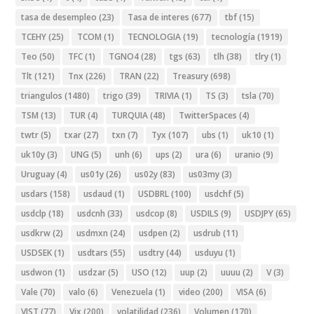
tasa de desempleo
(23)
Tasa de interes
(677)
tbf
(15)
TCEHY
(25)
TCOM
(1)
TECNOLOGIA
(19)
tecnología
(1919)
Teo
(50)
TFC
(1)
TGNO4
(28)
tgs
(63)
tlh
(38)
tlry
(1)
Tlt
(121)
Tnx
(226)
TRAN
(22)
Treasury
(698)
triangulos
(1480)
trigo
(39)
TRIVIA
(1)
TS
(3)
tsla
(70)
TSM
(13)
TUR
(4)
TURQUIA
(48)
TwitterSpaces
(4)
twtr
(5)
txar
(27)
txn
(7)
Tyx
(107)
ubs
(1)
uk10
(1)
uk10y
(3)
UNG
(5)
unh
(6)
ups
(2)
ura
(6)
uranio
(9)
Uruguay
(4)
us01y
(26)
us02y
(83)
us03my
(3)
usdars
(158)
usdaud
(1)
USDBRL
(100)
usdchf
(5)
usdclp
(18)
usdcnh
(33)
usdcop
(8)
USDILS
(9)
USDJPY
(65)
usdkrw
(2)
usdmxn
(24)
usdpen
(2)
usdrub
(11)
USDSEK
(1)
usdtars
(55)
usdtry
(44)
usduyu
(1)
usdwon
(1)
usdzar
(5)
USO
(12)
uup
(2)
uuuu
(2)
V
(3)
Vale
(70)
valo
(6)
Venezuela
(1)
video
(200)
VISA
(6)
VIST
(77)
Vix
(200)
volatilidad
(236)
Volumen
(170)