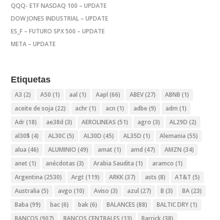
QQQ- ETF NASDAQ 100 – UPDATE
DOW JONES INDUSTRIAL – UPDATE
ES_F – FUTURO SPX 500 – UPDATE
META – UPDATE
Etiquetas
A3
(2)
A50
(1)
aal
(1)
Aapl
(66)
ABEV
(27)
ABNB
(1)
aceite de soja
(22)
achr
(1)
acn
(1)
adbe
(9)
adm
(1)
Adr
(18)
ae38d
(3)
AEROLINEAS
(51)
agro
(3)
AL29D
(2)
al30$
(4)
AL30C
(5)
AL30D
(45)
AL35D
(1)
Alemania
(55)
alua
(46)
ALUMINIO
(49)
amat
(1)
amd
(47)
AMZN
(34)
anet
(1)
anécdotas
(3)
Arabia Saudita
(1)
aramco
(1)
Argentina
(2530)
Argt
(119)
ARKK
(37)
asts
(8)
AT&T
(5)
Australia
(5)
avgo
(10)
Aviso
(3)
azul
(27)
B
(3)
BA
(23)
Baba
(99)
bac
(6)
bak
(6)
BALANCES
(88)
BALTIC DRY
(1)
BANCOS
(907)
BANCOS CENTRALES
(13)
Barrick
(38)