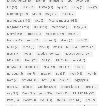
latinoamerica
(15)
lcid
(1)
linkusd
(1)
LIRA TURCA
(26)
LIT
(10)
LITIO
(10)
LOMA
(22)
lqd
(11)
lukoy
(2)
Luv
(2)
luxemburgo
(2)
MA
(2)
mags
(9)
maiz
(37)
market cap
(110)
mcd
(5)
Medias moviles
(996)
megafono
(219)
MELI
(110)
memorias
(3)
mep
(21)
Merval
(595)
meta
(30)
Metales
(789)
metr
(2)
Mexico
(69)
mirg
(23)
mmm
(4)
Moex
(1)
moh
(1)
MORI
(2)
mrna
(3)
mrvl
(1)
ms
(1)
MSCI
(5)
msft
(42)
mstr
(14)
MU
(3)
Nasdaq 100
(422)
Nasdaq comp.
(201)
NDX
(388)
Nem
(24)
NET
(1)
NFLX
(14)
nickel
(6)
nifty50
(1)
nikkei
(11)
NIO
(60)
nke
(16)
nok
(1)
noruega
(5)
nq
(79)
nrgv
(4)
nu
(33)
nvda
(48)
nvo
(4)
nycb
(2)
NYFANG
(6)
NYSE
(14)
oex
(29)
ogzpy
(1)
oibr3
(2)
oklo
(1)
Opinion
(202)
orange juice
(1)
orcl
(12)
oxy
(24)
Paas
(31)
pags
(23)
PALL
(25)
PALLADIUM
(32)
Pam
(57)
PANW
(1)
PATH
(4)
pbi
(1)
Pbr
(145)
pce
(2)