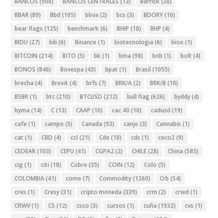
BANCOS
(908)
BANCOS CENTRALES
(13)
Barrick
(38)
BBAR
(89)
Bbd
(105)
bbva
(2)
bcs
(3)
BDORY
(10)
bear flags
(125)
benchmark
(6)
BHIP
(18)
BHP
(4)
BIDU
(27)
bili
(6)
Binance
(1)
biotecnologia
(6)
biox
(1)
BITCOIN
(214)
BITO
(5)
bk
(1)
bma
(98)
bnb
(1)
bolt
(4)
BONOS
(846)
Bovespa
(43)
bpat
(1)
Brasil
(1055)
brecha
(4)
Brexit
(4)
brfs
(7)
BRK/A
(2)
BRK/B
(10)
BSBR
(1)
btc
(210)
BTCUSD
(212)
bull flag
(626)
byddy
(4)
byma
(14)
C
(13)
CAAP
(10)
cac 40
(10)
cadusd
(19)
cafe
(1)
campo
(5)
Canada
(93)
canje
(3)
Cannabis
(1)
cat
(1)
CBD
(4)
ccl
(21)
Cde
(18)
cds
(1)
ceco2
(9)
CEDEAR
(103)
CEPU
(41)
CGPA2
(2)
CHILE
(28)
China
(585)
cig
(1)
citi
(18)
Cobre
(35)
COIN
(12)
Colo
(5)
COLOMBIA
(41)
come
(7)
Commodity
(1260)
Crb
(54)
cres
(1)
Cresy
(31)
cripto moneda
(339)
crm
(2)
crwd
(1)
CRWV
(1)
CS
(12)
csco
(3)
cursos
(1)
cuña
(1932)
cvs
(1)