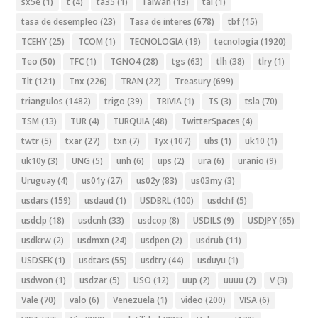
sx5e
(1)
t
(4)
ta35
(1)
Taiwan
(13)
tal
(1)
tasa de desempleo
(23)
Tasa de interes
(678)
tbf
(15)
TCEHY
(25)
TCOM
(1)
TECNOLOGIA
(19)
tecnología
(1920)
Teo
(50)
TFC
(1)
TGNO4
(28)
tgs
(63)
tlh
(38)
tlry
(1)
Tlt
(121)
Tnx
(226)
TRAN
(22)
Treasury
(699)
triangulos
(1482)
trigo
(39)
TRIVIA
(1)
TS
(3)
tsla
(70)
TSM
(13)
TUR
(4)
TURQUIA
(48)
TwitterSpaces
(4)
twtr
(5)
txar
(27)
txn
(7)
Tyx
(107)
ubs
(1)
uk10
(1)
uk10y
(3)
UNG
(5)
unh
(6)
ups
(2)
ura
(6)
uranio
(9)
Uruguay
(4)
us01y
(27)
us02y
(83)
us03my
(3)
usdars
(159)
usdaud
(1)
USDBRL
(100)
usdchf
(5)
usdclp
(18)
usdcnh
(33)
usdcop
(8)
USDILS
(9)
USDJPY
(65)
usdkrw
(2)
usdmxn
(24)
usdpen
(2)
usdrub
(11)
USDSEK
(1)
usdtars
(55)
usdtry
(44)
usduyu
(1)
usdwon
(1)
usdzar
(5)
USO
(12)
uup
(2)
uuuu
(2)
V
(3)
Vale
(70)
valo
(6)
Venezuela
(1)
video
(200)
VISA
(6)