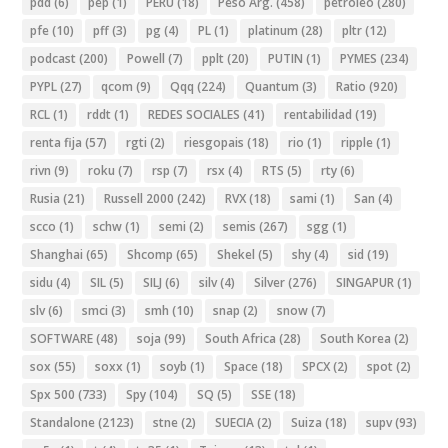
pdd
(6)
pep
(1)
PERU
(18)
Peso Arg.
(458)
petroleo
(280)
pfe
(10)
pff
(3)
pg
(4)
PL
(1)
platinum
(28)
pltr
(12)
podcast
(200)
Powell
(7)
pplt
(20)
PUTIN
(1)
PYMES
(234)
PYPL
(27)
qcom
(9)
Qqq
(224)
Quantum
(3)
Ratio
(920)
RCL
(1)
rddt
(1)
REDES SOCIALES
(41)
rentabilidad
(19)
renta fija
(57)
rgti
(2)
riesgopais
(18)
rio
(1)
ripple
(1)
rivn
(9)
roku
(7)
rsp
(7)
rsx
(4)
RTS
(5)
rty
(6)
Rusia
(21)
Russell 2000
(242)
RVX
(18)
sami
(1)
San
(4)
scco
(1)
schw
(1)
semi
(2)
semis
(267)
sgg
(1)
Shanghai
(65)
Shcomp
(65)
Shekel
(5)
shy
(4)
sid
(19)
sidu
(4)
SIL
(5)
SILJ
(6)
silv
(4)
Silver
(276)
SINGAPUR
(1)
slv
(6)
smci
(3)
smh
(10)
snap
(2)
snow
(7)
SOFTWARE
(48)
soja
(99)
South Africa
(28)
South Korea
(2)
sox
(55)
soxx
(1)
soyb
(1)
Space
(18)
SPCX
(2)
spot
(2)
Spx 500
(733)
Spy
(104)
SQ
(5)
SSE
(18)
Standalone
(2123)
stne
(2)
SUECIA
(2)
Suiza
(18)
supv
(93)