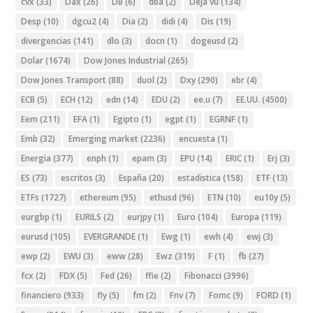
cvx
(33)
Dax
(26)
DB
(6)
dba
(2)
Deja vu
(134)
Desp
(10)
dgcu2
(4)
Dia
(2)
didi
(4)
Dis
(19)
divergencias
(141)
dlo
(3)
docn
(1)
dogeusd
(2)
Dolar
(1674)
Dow Jones Industrial
(265)
Dow Jones Transport
(88)
duol
(2)
Dxy
(290)
ebr
(4)
ECB
(5)
ECH
(12)
edn
(14)
EDU
(2)
ee.u
(7)
EE.UU.
(4500)
Eem
(211)
EFA
(1)
Egipto
(1)
egpt
(1)
EGRNF
(1)
Emb
(32)
Emerging market
(2236)
encuesta
(1)
Energia
(377)
enph
(1)
epam
(3)
EPU
(14)
ERIC
(1)
Erj
(3)
ES
(73)
escritos
(3)
España
(20)
estadistica
(158)
ETF
(13)
ETFs
(1727)
ethereum
(95)
ethusd
(96)
ETN
(10)
eu10y
(5)
eurgbp
(1)
EURILS
(2)
eurjpy
(1)
Euro
(104)
Europa
(119)
eurusd
(105)
EVERGRANDE
(1)
Ewg
(1)
ewh
(4)
ewj
(3)
ewp
(2)
EWU
(3)
eww
(28)
Ewz
(319)
F
(1)
fb
(27)
fcx
(2)
FDX
(5)
Fed
(26)
ffie
(2)
Fibonacci
(3996)
financiero
(933)
fly
(5)
fm
(2)
Fnv
(7)
Fomc
(9)
FORD
(1)