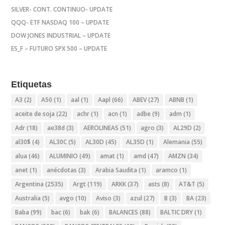
SILVER- CONT. CONTINUO- UPDATE
QQQ- ETF NASDAQ 100 – UPDATE
DOW JONES INDUSTRIAL – UPDATE
ES_F – FUTURO SPX 500 – UPDATE
Etiquetas
A3
(2)
A50
(1)
aal
(1)
Aapl
(66)
ABEV
(27)
ABNB
(1)
aceite de soja
(22)
achr
(1)
acn
(1)
adbe
(9)
adm
(1)
Adr
(18)
ae38d
(3)
AEROLINEAS
(51)
agro
(3)
AL29D
(2)
al30$
(4)
AL30C
(5)
AL30D
(45)
AL35D
(1)
Alemania
(55)
alua
(46)
ALUMINIO
(49)
amat
(1)
amd
(47)
AMZN
(34)
anet
(1)
anécdotas
(3)
Arabia Saudita
(1)
aramco
(1)
Argentina
(2535)
Argt
(119)
ARKK
(37)
asts
(8)
AT&T
(5)
Australia
(5)
avgo
(10)
Aviso
(3)
azul
(27)
B
(3)
BA
(23)
Baba
(99)
bac
(6)
bak
(6)
BALANCES
(88)
BALTIC DRY
(1)