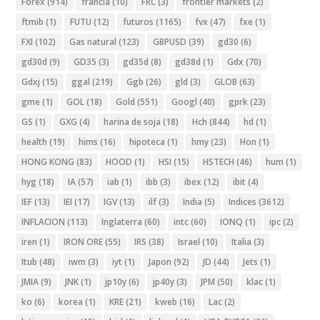
Forex
(914)
francia
(10)
FRC
(3)
frontier markets
(2)
ftmib
(1)
FUTU
(12)
futuros
(1165)
fvx
(47)
fxe
(1)
FXI
(102)
Gas natural
(123)
GBPUSD
(39)
gd30
(6)
gd30d
(9)
GD35
(3)
gd35d
(8)
gd38d
(1)
Gdx
(70)
Gdxj
(15)
ggal
(219)
Ggb
(26)
gld
(3)
GLOB
(63)
gme
(1)
GOL
(18)
Gold
(551)
Googl
(40)
gprk
(23)
GS
(1)
GXG
(4)
harina de soja
(18)
Hch
(844)
hd
(1)
health
(19)
hims
(16)
hipoteca
(1)
hmy
(23)
Hon
(1)
HONG KONG
(83)
HOOD
(1)
HSI
(15)
HSTECH
(46)
hum
(1)
hyg
(18)
IA
(57)
iab
(1)
ibb
(3)
ibex
(12)
ibit
(4)
IEF
(13)
IEI
(17)
IGV
(13)
ilf
(3)
India
(5)
Indices
(3612)
INFLACION
(113)
Inglaterra
(60)
intc
(60)
IONQ
(1)
ipc
(2)
iren
(1)
IRON ORE
(55)
IRS
(38)
Israel
(10)
Italia
(3)
Itub
(48)
iwm
(3)
iyt
(1)
Japon
(92)
JD
(44)
Jets
(1)
JMIA
(9)
JNK
(1)
jp10y
(6)
jp40y
(3)
JPM
(50)
klac
(1)
ko
(6)
korea
(1)
KRE
(21)
kweb
(16)
Lac
(2)