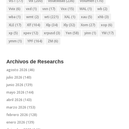
VIST
(77)
Vix
(200)
volatilidad
(236)
Volumen
(170)
Vvix
(6)
vxd
(1)
vxn
(17)
Vxx
(15)
WAL
(1)
wb
(2)
wba
(1)
wmt
(2)
wti
(221)
XAL
(1)
xau
(5)
xhb
(3)
XLE
(17)
Xlf
(104)
Xlp
(34)
Xly
(32)
Xom
(27)
xop
(6)
xp
(5)
xpev
(12)
xrpusd
(3)
Yen
(58)
yinn
(1)
YM
(17)
ymm
(1)
YPF
(164)
ZM
(6)
Archivos de Researchs
agosto 2026
(46)
julio 2026
(140)
junio 2026
(139)
mayo 2026
(144)
abril 2026
(143)
marzo 2026
(153)
febrero 2026
(128)
enero 2026
(139)