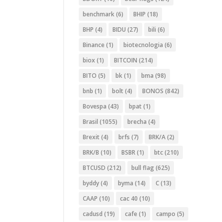
benchmark
(6)
BHIP
(18)
BHP
(4)
BIDU
(27)
bili
(6)
Binance
(1)
biotecnologia
(6)
biox
(1)
BITCOIN
(214)
BITO
(5)
bk
(1)
bma
(98)
bnb
(1)
bolt
(4)
BONOS
(842)
Bovespa
(43)
bpat
(1)
Brasil
(1055)
brecha
(4)
Brexit
(4)
brfs
(7)
BRK/A
(2)
BRK/B
(10)
BSBR
(1)
btc
(210)
BTCUSD
(212)
bull flag
(625)
byddy
(4)
byma
(14)
C
(13)
CAAP
(10)
cac 40
(10)
cadusd
(19)
cafe
(1)
campo
(5)