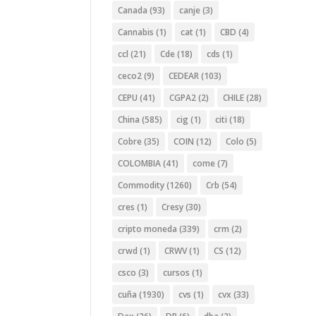
Canada
(93)
canje
(3)
Cannabis
(1)
cat
(1)
CBD
(4)
ccl
(21)
Cde
(18)
cds
(1)
ceco2
(9)
CEDEAR
(103)
CEPU
(41)
CGPA2
(2)
CHILE
(28)
China
(585)
cig
(1)
citi
(18)
Cobre
(35)
COIN
(12)
Colo
(5)
COLOMBIA
(41)
come
(7)
Commodity
(1260)
Crb
(54)
cres
(1)
Cresy
(30)
cripto moneda
(339)
crm
(2)
crwd
(1)
CRWV
(1)
CS
(12)
csco
(3)
cursos
(1)
cuña
(1930)
cvs
(1)
cvx
(33)