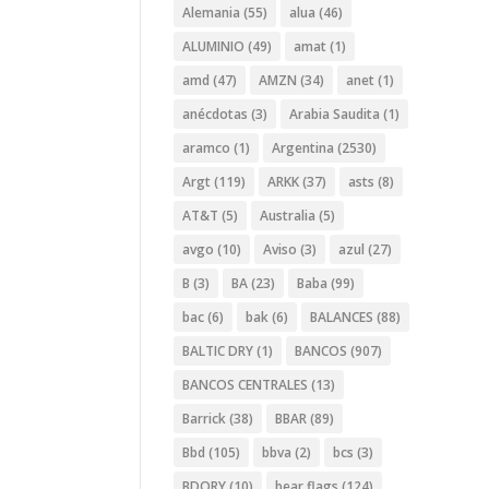
Alemania
(55)
alua
(46)
ALUMINIO
(49)
amat
(1)
amd
(47)
AMZN
(34)
anet
(1)
anécdotas
(3)
Arabia Saudita
(1)
aramco
(1)
Argentina
(2530)
Argt
(119)
ARKK
(37)
asts
(8)
AT&T
(5)
Australia
(5)
avgo
(10)
Aviso
(3)
azul
(27)
B
(3)
BA
(23)
Baba
(99)
bac
(6)
bak
(6)
BALANCES
(88)
BALTIC DRY
(1)
BANCOS
(907)
BANCOS CENTRALES
(13)
Barrick
(38)
BBAR
(89)
Bbd
(105)
bbva
(2)
bcs
(3)
BDORY
(10)
bear flags
(124)