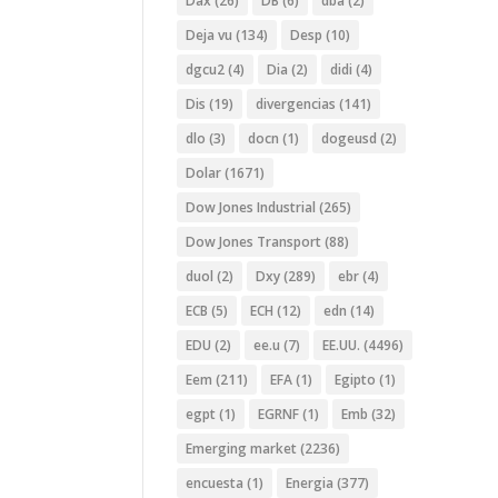
Dax
(26)
DB
(6)
dba
(2)
Deja vu
(134)
Desp
(10)
dgcu2
(4)
Dia
(2)
didi
(4)
Dis
(19)
divergencias
(141)
dlo
(3)
docn
(1)
dogeusd
(2)
Dolar
(1671)
Dow Jones Industrial
(265)
Dow Jones Transport
(88)
duol
(2)
Dxy
(289)
ebr
(4)
ECB
(5)
ECH
(12)
edn
(14)
EDU
(2)
ee.u
(7)
EE.UU.
(4496)
Eem
(211)
EFA
(1)
Egipto
(1)
egpt
(1)
EGRNF
(1)
Emb
(32)
Emerging market
(2236)
encuesta
(1)
Energia
(377)