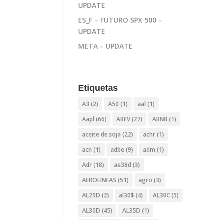
UPDATE
ES_F – FUTURO SPX 500 –
UPDATE
META – UPDATE
Etiquetas
A3
(2)
A50
(1)
aal
(1)
Aapl
(66)
ABEV
(27)
ABNB
(1)
aceite de soja
(22)
achr
(1)
acn
(1)
adbe
(9)
adm
(1)
Adr
(18)
ae38d
(3)
AEROLINEAS
(51)
agro
(3)
AL29D
(2)
al30$
(4)
AL30C
(5)
AL30D
(45)
AL35D
(1)