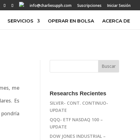
info@charliesupph.com
Suscripciones
Iniciar Sesión
SERVICIOS
OPERAR EN BOLSA
ACERCA DE
rmes, me
Researchs Recientes
lares. Es
SILVER- CONT. CONTINUO-
UPDATE
 pondría
QQQ- ETF NASDAQ 100 –
UPDATE
DOW JONES INDUSTRIAL –