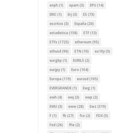
enph
(1)
epam
(3)
EPU
(14)
ERIC
(1)
Erj
(3)
ES
(73)
escritos
(3)
España
(20)
estadistica
(158)
ETF
(13)
ETFs
(1725)
ethereum
(95)
ethusd
(96)
ETN
(10)
eu10y
(5)
eurgbp
(1)
EURILS
(2)
eurjpy
(1)
Euro
(104)
Europa
(119)
eurusd
(105)
EVERGRANDE
(1)
Ewg
(1)
ewh
(4)
ewj
(3)
ewp
(2)
EWU
(3)
eww
(28)
Ewz
(319)
F
(1)
fb
(27)
fcx
(2)
FDX
(5)
Fed
(26)
ffie
(2)