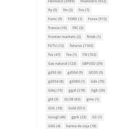
Fibonacci
(3989)
financiero
(932)
fly
(5)
fm
(2)
Fnv
(7)
Fomc
(9)
FORD
(1)
Forex
(912)
francia
(10)
FRC
(3)
frontier markets
(2)
ftmib
(1)
FUTU
(12)
futuros
(1165)
fvx
(47)
fxe
(1)
FXI
(102)
Gas natural
(123)
GBPUSD
(39)
gd30
(6)
gd30d
(9)
GD35
(3)
gd35d
(8)
gd38d
(1)
Gdx
(70)
Gdxj
(15)
ggal
(218)
Ggb
(26)
gld
(3)
GLOB
(63)
gme
(1)
GOL
(18)
Gold
(551)
Googl
(40)
gprk
(23)
GS
(1)
GXG
(4)
harina de soja
(18)