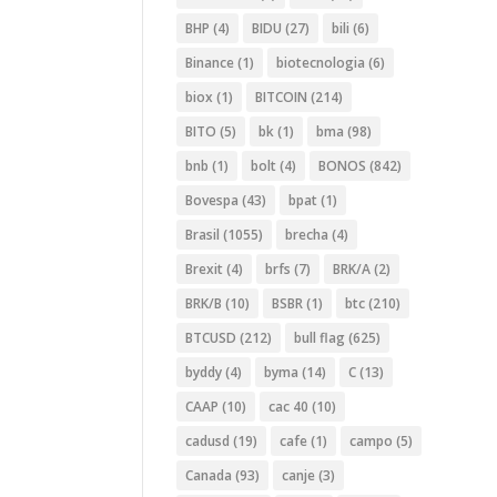
BHP
(4)
BIDU
(27)
bili
(6)
Binance
(1)
biotecnologia
(6)
biox
(1)
BITCOIN
(214)
BITO
(5)
bk
(1)
bma
(98)
bnb
(1)
bolt
(4)
BONOS
(842)
Bovespa
(43)
bpat
(1)
Brasil
(1055)
brecha
(4)
Brexit
(4)
brfs
(7)
BRK/A
(2)
BRK/B
(10)
BSBR
(1)
btc
(210)
BTCUSD
(212)
bull flag
(625)
byddy
(4)
byma
(14)
C
(13)
CAAP
(10)
cac 40
(10)
cadusd
(19)
cafe
(1)
campo
(5)
Canada
(93)
canje
(3)