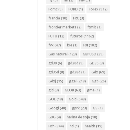
fly
(5)
fm
(2)
Fnv
(7)
Fomc
(9)
FORD
(1)
Forex
(912)
francia
(10)
FRC
(3)
frontier markets
(2)
ftmib
(1)
FUTU
(12)
futuros
(1162)
fvx
(47)
fxe
(1)
FXI
(102)
Gas natural
(123)
GBPUSD
(39)
gd30
(6)
gd30d
(9)
GD35
(3)
gd35d
(8)
gd38d
(1)
Gdx
(69)
Gdxj
(15)
ggal
(218)
Ggb
(26)
gld
(3)
GLOB
(63)
gme
(1)
GOL
(18)
Gold
(548)
Googl
(40)
gprk
(23)
GS
(1)
GXG
(4)
harina de soja
(18)
Hch
(844)
hd
(1)
health
(19)