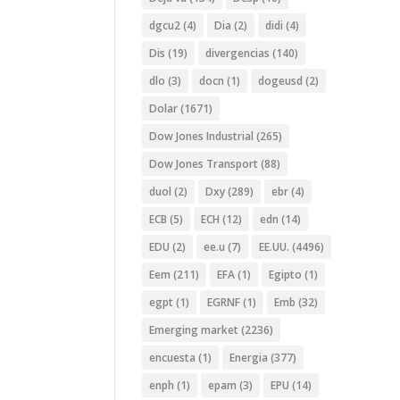
dgcu2
(4)
Dia
(2)
didi
(4)
Dis
(19)
divergencias
(140)
dlo
(3)
docn
(1)
dogeusd
(2)
Dolar
(1671)
Dow Jones Industrial
(265)
Dow Jones Transport
(88)
duol
(2)
Dxy
(289)
ebr
(4)
ECB
(5)
ECH
(12)
edn
(14)
EDU
(2)
ee.u
(7)
EE.UU.
(4496)
Eem
(211)
EFA
(1)
Egipto
(1)
egpt
(1)
EGRNF
(1)
Emb
(32)
Emerging market
(2236)
encuesta
(1)
Energia
(377)
enph
(1)
epam
(3)
EPU
(14)