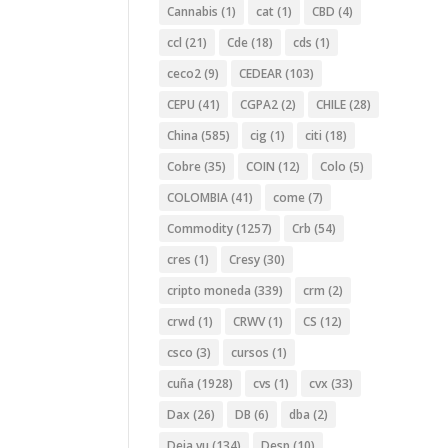
Cannabis
(1)
cat
(1)
CBD
(4)
ccl
(21)
Cde
(18)
cds
(1)
ceco2
(9)
CEDEAR
(103)
CEPU
(41)
CGPA2
(2)
CHILE
(28)
China
(585)
cig
(1)
citi
(18)
Cobre
(35)
COIN
(12)
Colo
(5)
COLOMBIA
(41)
come
(7)
Commodity
(1257)
Crb
(54)
cres
(1)
Cresy
(30)
cripto moneda
(339)
crm
(2)
crwd
(1)
CRWV
(1)
CS
(12)
csco
(3)
cursos
(1)
cuña
(1928)
cvs
(1)
cvx
(33)
Dax
(26)
DB
(6)
dba
(2)
Deja vu
(134)
Desp
(10)