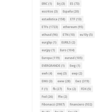
ERIC
(1)
Erj
(3)
ES
(73)
escritos
(3)
España
(20)
estadistica
(158)
ETF
(13)
ETFs
(1723)
ethereum
(95)
ethusd
(96)
ETN
(10)
eu10y
(5)
eurgbp
(1)
EURILS
(2)
eurjpy
(1)
Euro
(104)
Europa
(119)
eurusd
(105)
EVERGRANDE
(1)
Ewg
(1)
ewh
(4)
ewj
(3)
ewp
(2)
EWU
(3)
eww
(28)
Ewz
(319)
F
(1)
fb
(27)
fcx
(2)
FDX
(5)
Fed
(26)
ffie
(2)
Fibonacci
(3987)
financiero
(932)