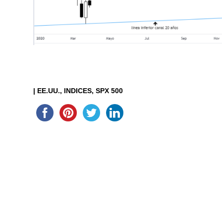
|
EE.UU.
INDICES
SPX 500