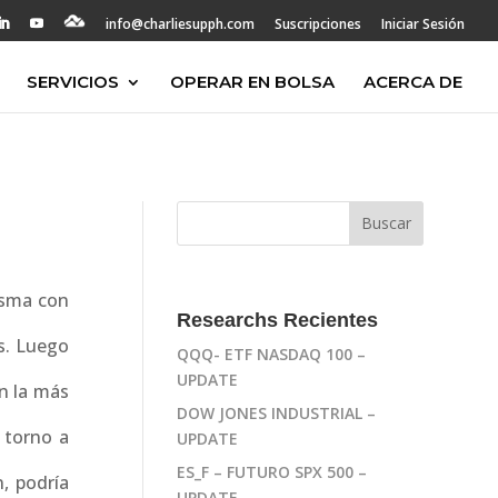
info@charliesupph.com
Suscripciones
Iniciar Sesión
SERVICIOS
OPERAR EN BOLSA
ACERCA DE
isma con
Researchs Recientes
s. Luego
QQQ- ETF NASDAQ 100 –
UPDATE
n la más
DOW JONES INDUSTRIAL –
 torno a
UPDATE
ES_F – FUTURO SPX 500 –
, podría
UPDATE