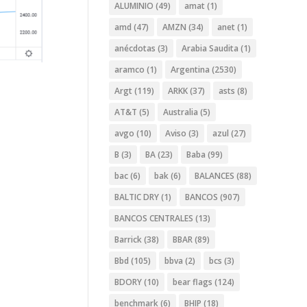
ALUMINIO
(49)
amat
(1)
amd
(47)
AMZN
(34)
anet
(1)
anécdotas
(3)
Arabia Saudita
(1)
aramco
(1)
Argentina
(2530)
Argt
(119)
ARKK
(37)
asts
(8)
AT&T
(5)
Australia
(5)
avgo
(10)
Aviso
(3)
azul
(27)
B
(3)
BA
(23)
Baba
(99)
bac
(6)
bak
(6)
BALANCES
(88)
BALTIC DRY
(1)
BANCOS
(907)
BANCOS CENTRALES
(13)
Barrick
(38)
BBAR
(89)
Bbd
(105)
bbva
(2)
bcs
(3)
BDORY
(10)
bear flags
(124)
benchmark
(6)
BHIP
(18)