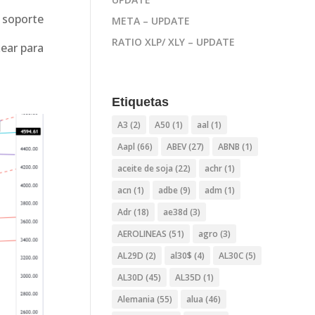
 soporte
META – UPDATE
RATIO XLP/ XLY – UPDATE
kear para
Etiquetas
A3
(2)
A50
(1)
aal
(1)
Aapl
(66)
ABEV
(27)
ABNB
(1)
aceite de soja
(22)
achr
(1)
acn
(1)
adbe
(9)
adm
(1)
Adr
(18)
ae38d
(3)
AEROLINEAS
(51)
agro
(3)
AL29D
(2)
al30$
(4)
AL30C
(5)
AL30D
(45)
AL35D
(1)
Alemania
(55)
alua
(46)