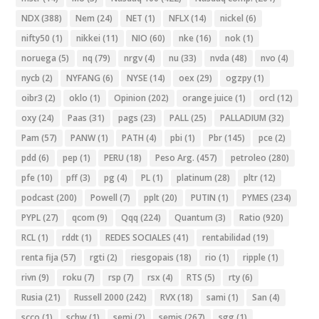
NDX
(388)
Nem
(24)
NET
(1)
NFLX
(14)
nickel
(6)
nifty50
(1)
nikkei
(11)
NIO
(60)
nke
(16)
nok
(1)
noruega
(5)
nq
(79)
nrgv
(4)
nu
(33)
nvda
(48)
nvo
(4)
nycb
(2)
NYFANG
(6)
NYSE
(14)
oex
(29)
ogzpy
(1)
oibr3
(2)
oklo
(1)
Opinion
(202)
orange juice
(1)
orcl
(12)
oxy
(24)
Paas
(31)
pags
(23)
PALL
(25)
PALLADIUM
(32)
Pam
(57)
PANW
(1)
PATH
(4)
pbi
(1)
Pbr
(145)
pce
(2)
pdd
(6)
pep
(1)
PERU
(18)
Peso Arg.
(457)
petroleo
(280)
pfe
(10)
pff
(3)
pg
(4)
PL
(1)
platinum
(28)
pltr
(12)
podcast
(200)
Powell
(7)
pplt
(20)
PUTIN
(1)
PYMES
(234)
PYPL
(27)
qcom
(9)
Qqq
(224)
Quantum
(3)
Ratio
(920)
RCL
(1)
rddt
(1)
REDES SOCIALES
(41)
rentabilidad
(19)
renta fija
(57)
rgti
(2)
riesgopais
(18)
rio
(1)
ripple
(1)
rivn
(9)
roku
(7)
rsp
(7)
rsx
(4)
RTS
(5)
rty
(6)
Rusia
(21)
Russell 2000
(242)
RVX
(18)
sami
(1)
San
(4)
scco
(1)
schw
(1)
semi
(2)
semis
(267)
sgg
(1)