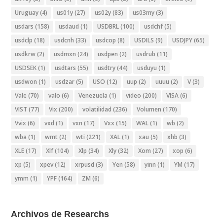
Uruguay
(4)
us01y
(27)
us02y
(83)
us03my
(3)
usdars
(158)
usdaud
(1)
USDBRL
(100)
usdchf
(5)
usdclp
(18)
usdcnh
(33)
usdcop
(8)
USDILS
(9)
USDJPY
(65)
usdkrw
(2)
usdmxn
(24)
usdpen
(2)
usdrub
(11)
USDSEK
(1)
usdtars
(55)
usdtry
(44)
usduyu
(1)
usdwon
(1)
usdzar
(5)
USO
(12)
uup
(2)
uuuu
(2)
V
(3)
Vale
(70)
valo
(6)
Venezuela
(1)
video
(200)
VISA
(6)
VIST
(77)
Vix
(200)
volatilidad
(236)
Volumen
(170)
Vvix
(6)
vxd
(1)
vxn
(17)
Vxx
(15)
WAL
(1)
wb
(2)
wba
(1)
wmt
(2)
wti
(221)
XAL
(1)
xau
(5)
xhb
(3)
XLE
(17)
Xlf
(104)
Xlp
(34)
Xly
(32)
Xom
(27)
xop
(6)
xp
(5)
xpev
(12)
xrpusd
(3)
Yen
(58)
yinn
(1)
YM
(17)
ymm
(1)
YPF
(164)
ZM
(6)
Archivos de Researchs