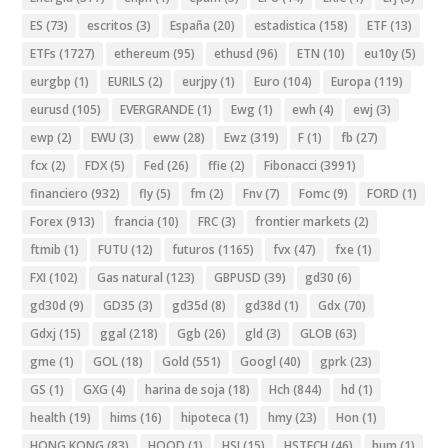
ES
(73)
escritos
(3)
España
(20)
estadistica
(158)
ETF
(13)
ETFs
(1727)
ethereum
(95)
ethusd
(96)
ETN
(10)
eu10y
(5)
eurgbp
(1)
EURILS
(2)
eurjpy
(1)
Euro
(104)
Europa
(119)
eurusd
(105)
EVERGRANDE
(1)
Ewg
(1)
ewh
(4)
ewj
(3)
ewp
(2)
EWU
(3)
eww
(28)
Ewz
(319)
F
(1)
fb
(27)
fcx
(2)
FDX
(5)
Fed
(26)
ffie
(2)
Fibonacci
(3991)
financiero
(932)
fly
(5)
fm
(2)
Fnv
(7)
Fomc
(9)
FORD
(1)
Forex
(913)
francia
(10)
FRC
(3)
frontier markets
(2)
ftmib
(1)
FUTU
(12)
futuros
(1165)
fvx
(47)
fxe
(1)
FXI
(102)
Gas natural
(123)
GBPUSD
(39)
gd30
(6)
gd30d
(9)
GD35
(3)
gd35d
(8)
gd38d
(1)
Gdx
(70)
Gdxj
(15)
ggal
(218)
Ggb
(26)
gld
(3)
GLOB
(63)
gme
(1)
GOL
(18)
Gold
(551)
Googl
(40)
gprk
(23)
GS
(1)
GXG
(4)
harina de soja
(18)
Hch
(844)
hd
(1)
health
(19)
hims
(16)
hipoteca
(1)
hmy
(23)
Hon
(1)
HONG KONG
(83)
HOOD
(1)
HSI
(15)
HSTECH
(46)
hum
(1)