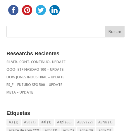
Researchs Recientes
SILVER- CONT. CONTINUO- UPDATE
QQQ- ETF NASDAQ 100 – UPDATE
DOW JONES INDUSTRIAL – UPDATE
ES_F – FUTURO SPX 500 – UPDATE
META – UPDATE
Etiquetas
A3
(2)
A50
(1)
aal
(1)
Aapl
(66)
ABEV
(27)
ABNB
(1)
aceite de soja
(22)
achr
(1)
acn
(1)
adbe
(9)
adm
(1)