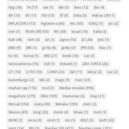
hyg
(18)
IA
(57)
iab
(1)
ibb
(3)
ibex
(12)
ibit
(4)
IEF
(13)
IEI
(17)
IGV
(13)
ilf
(3)
India
(5)
Indices
(3611)
INFLACION
(113)
Inglaterra
(60)
intc
(60)
IONQ
(1)
ipc
(2)
iren
(1)
IRON ORE
(55)
IRS
(38)
Israel
(10)
Italia
(3)
Itub
(48)
iwm
(3)
iyt
(1)
Japon
(92)
JD
(44)
Jets
(1)
JMIA
(9)
JNK
(1)
jp10y
(6)
jp40y
(3)
JPM
(50)
klac
(1)
ko
(6)
korea
(1)
KRE
(21)
kweb
(16)
Lac
(2)
latinoamerica
(15)
lcid
(1)
linkusd
(1)
LIRA TURCA
(26)
LIT
(10)
LITIO
(10)
LOMA
(22)
lqd
(11)
lukoy
(2)
Luv
(2)
luxemburgo
(2)
MA
(2)
mags
(9)
maiz
(37)
market cap
(110)
mcd
(5)
Medias moviles
(996)
megafono
(219)
MELI
(109)
memorias
(3)
mep
(21)
Merval
(594)
meta
(30)
Metales
(789)
metr
(2)
Mexico
(69)
mirg
(23)
mmm
(4)
Moex
(1)
moh
(1)
MORI
(2)
mrna
(3)
mrvl
(1)
ms
(1)
MSCI
(5)
msft
(42)
mstr
(14)
MU
(3)
Nasdaq 100
(422)
Nasdaq comp.
(201)