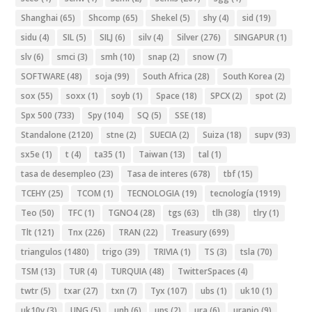
Shanghai
(65)
Shcomp
(65)
Shekel
(5)
shy
(4)
sid
(19)
sidu
(4)
SIL
(5)
SILJ
(6)
silv
(4)
Silver
(276)
SINGAPUR
(1)
slv
(6)
smci
(3)
smh
(10)
snap
(2)
snow
(7)
SOFTWARE
(48)
soja
(99)
South Africa
(28)
South Korea
(2)
sox
(55)
soxx
(1)
soyb
(1)
Space
(18)
SPCX
(2)
spot
(2)
Spx 500
(733)
Spy
(104)
SQ
(5)
SSE
(18)
Standalone
(2120)
stne
(2)
SUECIA
(2)
Suiza
(18)
supv
(93)
sx5e
(1)
t
(4)
ta35
(1)
Taiwan
(13)
tal
(1)
tasa de desempleo
(23)
Tasa de interes
(678)
tbf
(15)
TCEHY
(25)
TCOM
(1)
TECNOLOGIA
(19)
tecnología
(1919)
Teo
(50)
TFC
(1)
TGNO4
(28)
tgs
(63)
tlh
(38)
tlry
(1)
Tlt
(121)
Tnx
(226)
TRAN
(22)
Treasury
(699)
triangulos
(1480)
trigo
(39)
TRIVIA
(1)
TS
(3)
tsla
(70)
TSM
(13)
TUR
(4)
TURQUIA
(48)
TwitterSpaces
(4)
twtr
(5)
txar
(27)
txn
(7)
Tyx
(107)
ubs
(1)
uk10
(1)
uk10y
(3)
UNG
(5)
unh
(6)
ups
(2)
ura
(6)
uranio
(9)