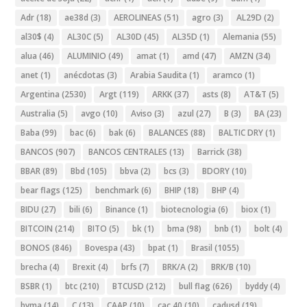
Adr
(18)
ae38d
(3)
AEROLINEAS
(51)
agro
(3)
AL29D
(2)
al30$
(4)
AL30C
(5)
AL30D
(45)
AL35D
(1)
Alemania
(55)
alua
(46)
ALUMINIO
(49)
amat
(1)
amd
(47)
AMZN
(34)
anet
(1)
anécdotas
(3)
Arabia Saudita
(1)
aramco
(1)
Argentina
(2530)
Argt
(119)
ARKK
(37)
asts
(8)
AT&T
(5)
Australia
(5)
avgo
(10)
Aviso
(3)
azul
(27)
B
(3)
BA
(23)
Baba
(99)
bac
(6)
bak
(6)
BALANCES
(88)
BALTIC DRY
(1)
BANCOS
(907)
BANCOS CENTRALES
(13)
Barrick
(38)
BBAR
(89)
Bbd
(105)
bbva
(2)
bcs
(3)
BDORY
(10)
bear flags
(125)
benchmark
(6)
BHIP
(18)
BHP
(4)
BIDU
(27)
bili
(6)
Binance
(1)
biotecnologia
(6)
biox
(1)
BITCOIN
(214)
BITO
(5)
bk
(1)
bma
(98)
bnb
(1)
bolt
(4)
BONOS
(846)
Bovespa
(43)
bpat
(1)
Brasil
(1055)
brecha
(4)
Brexit
(4)
brfs
(7)
BRK/A
(2)
BRK/B
(10)
BSBR
(1)
btc
(210)
BTCUSD
(212)
bull flag
(626)
byddy
(4)
byma
(14)
C
(13)
CAAP
(10)
cac 40
(10)
cadusd
(19)