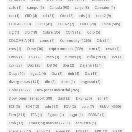
cafe
(1)
campo
(5)
Canada
(93)
canje
(3)
Cannabis
(1)
cat
(1)
CBD
(4)
ccl
(21)
Cde
(18)
cds
(1)
ceco2
(9)
CEDEAR
(103)
CEPU
(41)
CGPA2
(2)
CHILE
(28)
China
(585)
cig
(1)
citi
(18)
Cobre
(35)
COIN
(12)
Colo
(5)
COLOMBIA
(41)
come
(7)
Commodity
(1260)
Crb
(54)
cres
(1)
Cresy
(30)
cripto moneda
(339)
crm
(2)
crwd
(1)
CRWV
(1)
CS
(12)
csco
(3)
cursos
(1)
cuña
(1931)
cvs
(1)
cvx
(33)
Dax
(26)
DB
(6)
dba
(2)
Deja vu
(134)
Desp
(10)
dgcu2
(4)
Dia
(2)
didi
(4)
Dis
(19)
divergencias
(141)
dlo
(3)
docn
(1)
dogeusd
(2)
Dolar
(1672)
Dow Jones Industrial
(265)
Dow Jones Transport
(88)
duol
(2)
Dxy
(290)
ebr
(4)
ECB
(5)
ECH
(12)
edn
(14)
EDU
(2)
ee.u
(7)
EE.UU.
(4500)
Eem
(211)
EFA
(1)
Egipto
(1)
egpt
(1)
EGRNF
(1)
Emb
(32)
Emerging market
(2236)
encuesta
(1)
Energia
(377)
enph
(1)
epam
(3)
EPU
(14)
ERIC
(1)
Erj
(3)