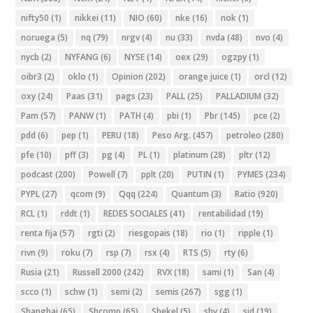
nifty50
(1)
nikkei
(11)
NIO
(60)
nke
(16)
nok
(1)
noruega
(5)
nq
(79)
nrgv
(4)
nu
(33)
nvda
(48)
nvo
(4)
nycb
(2)
NYFANG
(6)
NYSE
(14)
oex
(29)
ogzpy
(1)
oibr3
(2)
oklo
(1)
Opinion
(202)
orange juice
(1)
orcl
(12)
oxy
(24)
Paas
(31)
pags
(23)
PALL
(25)
PALLADIUM
(32)
Pam
(57)
PANW
(1)
PATH
(4)
pbi
(1)
Pbr
(145)
pce
(2)
pdd
(6)
pep
(1)
PERU
(18)
Peso Arg.
(457)
petroleo
(280)
pfe
(10)
pff
(3)
pg
(4)
PL
(1)
platinum
(28)
pltr
(12)
podcast
(200)
Powell
(7)
pplt
(20)
PUTIN
(1)
PYMES
(234)
PYPL
(27)
qcom
(9)
Qqq
(224)
Quantum
(3)
Ratio
(920)
RCL
(1)
rddt
(1)
REDES SOCIALES
(41)
rentabilidad
(19)
renta fija
(57)
rgti
(2)
riesgopais
(18)
rio
(1)
ripple
(1)
rivn
(9)
roku
(7)
rsp
(7)
rsx
(4)
RTS
(5)
rty
(6)
Rusia
(21)
Russell 2000
(242)
RVX
(18)
sami
(1)
San
(4)
scco
(1)
schw
(1)
semi
(2)
semis
(267)
sgg
(1)
Shanghai
(65)
Shcomp
(65)
Shekel
(5)
shy
(4)
sid
(19)