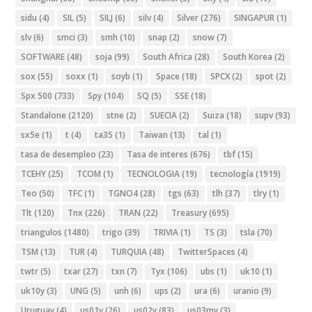
sidu
(4)
SIL
(5)
SILJ
(6)
silv
(4)
Silver
(276)
SINGAPUR
(1)
slv
(6)
smci
(3)
smh
(10)
snap
(2)
snow
(7)
SOFTWARE
(48)
soja
(99)
South Africa
(28)
South Korea
(2)
sox
(55)
soxx
(1)
soyb
(1)
Space
(18)
SPCX
(2)
spot
(2)
Spx 500
(733)
Spy
(104)
SQ
(5)
SSE
(18)
Standalone
(2120)
stne
(2)
SUECIA
(2)
Suiza
(18)
supv
(93)
sx5e
(1)
t
(4)
ta35
(1)
Taiwan
(13)
tal
(1)
tasa de desempleo
(23)
Tasa de interes
(676)
tbf
(15)
TCEHY
(25)
TCOM
(1)
TECNOLOGIA
(19)
tecnología
(1919)
Teo
(50)
TFC
(1)
TGNO4
(28)
tgs
(63)
tlh
(37)
tlry
(1)
Tlt
(120)
Tnx
(226)
TRAN
(22)
Treasury
(695)
triangulos
(1480)
trigo
(39)
TRIVIA
(1)
TS
(3)
tsla
(70)
TSM
(13)
TUR
(4)
TURQUIA
(48)
TwitterSpaces
(4)
twtr
(5)
txar
(27)
txn
(7)
Tyx
(106)
ubs
(1)
uk10
(1)
uk10y
(3)
UNG
(5)
unh
(6)
ups
(2)
ura
(6)
uranio
(9)
Uruguay
(4)
us01y
(26)
us02y
(83)
us03my
(3)