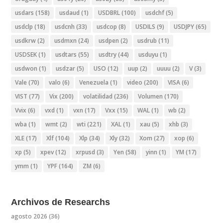
usdars
(158)
usdaud
(1)
USDBRL
(100)
usdchf
(5)
usdclp
(18)
usdcnh
(33)
usdcop
(8)
USDILS
(9)
USDJPY
(65)
usdkrw
(2)
usdmxn
(24)
usdpen
(2)
usdrub
(11)
USDSEK
(1)
usdtars
(55)
usdtry
(44)
usduyu
(1)
usdwon
(1)
usdzar
(5)
USO
(12)
uup
(2)
uuuu
(2)
V
(3)
Vale
(70)
valo
(6)
Venezuela
(1)
video
(200)
VISA
(6)
VIST
(77)
Vix
(200)
volatilidad
(236)
Volumen
(170)
Vvix
(6)
vxd
(1)
vxn
(17)
Vxx
(15)
WAL
(1)
wb
(2)
wba
(1)
wmt
(2)
wti
(221)
XAL
(1)
xau
(5)
xhb
(3)
XLE
(17)
Xlf
(104)
Xlp
(34)
Xly
(32)
Xom
(27)
xop
(6)
xp
(5)
xpev
(12)
xrpusd
(3)
Yen
(58)
yinn
(1)
YM
(17)
ymm
(1)
YPF
(164)
ZM
(6)
Archivos de Researchs
agosto 2026
(36)