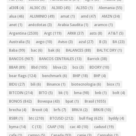
al30$
(4)
AL30C
(5)
AL30D
(45)
AL35D
(1)
Alemania
(55)
alua
(46)
ALUMINIO
(49)
amat
(1)
amd
(47)
AMZN
(34)
anet
(1)
anécdotas
(3)
Arabia Saudita
(1)
aramco
(1)
Argentina
(2530)
Argt
(119)
ARKK
(37)
asts
(8)
AT&T
(5)
Australia
(5)
avgo
(10)
Aviso
(3)
azul
(27)
B
(3)
BA
(23)
Baba
(99)
bac
(6)
bak
(6)
BALANCES
(88)
BALTIC DRY
(1)
BANCOS
(907)
BANCOS CENTRALES
(13)
Barrick
(38)
BBAR
(89)
Bbd
(105)
bbva
(2)
bcs
(3)
BDORY
(10)
bear flags
(124)
benchmark
(6)
BHIP
(18)
BHP
(4)
BIDU
(27)
bili
(6)
Binance
(1)
biotecnologia
(6)
biox
(1)
BITCOIN
(214)
BITO
(5)
bk
(1)
bma
(98)
bnb
(1)
bolt
(4)
BONOS
(842)
Bovespa
(43)
bpat
(1)
Brasil
(1055)
brecha
(4)
Brexit
(4)
brfs
(7)
BRK/A
(2)
BRK/B
(10)
BSBR
(1)
btc
(210)
BTCUSD
(212)
bull flag
(625)
byddy
(4)
byma
(14)
C
(13)
CAAP
(10)
cac 40
(10)
cadusd
(19)
cafe
(1)
campo
(5)
Canada
(93)
canje
(3)
Cannabis
(1)