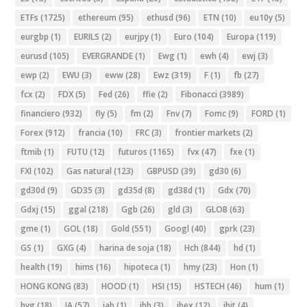
ETFs
(1725)
ethereum
(95)
ethusd
(96)
ETN
(10)
eu10y
(5)
eurgbp
(1)
EURILS
(2)
eurjpy
(1)
Euro
(104)
Europa
(119)
eurusd
(105)
EVERGRANDE
(1)
Ewg
(1)
ewh
(4)
ewj
(3)
ewp
(2)
EWU
(3)
eww
(28)
Ewz
(319)
F
(1)
fb
(27)
fcx
(2)
FDX
(5)
Fed
(26)
ffie
(2)
Fibonacci
(3989)
financiero
(932)
fly
(5)
fm
(2)
Fnv
(7)
Fomc
(9)
FORD
(1)
Forex
(912)
francia
(10)
FRC
(3)
frontier markets
(2)
ftmib
(1)
FUTU
(12)
futuros
(1165)
fvx
(47)
fxe
(1)
FXI
(102)
Gas natural
(123)
GBPUSD
(39)
gd30
(6)
gd30d
(9)
GD35
(3)
gd35d
(8)
gd38d
(1)
Gdx
(70)
Gdxj
(15)
ggal
(218)
Ggb
(26)
gld
(3)
GLOB
(63)
gme
(1)
GOL
(18)
Gold
(551)
Googl
(40)
gprk
(23)
GS
(1)
GXG
(4)
harina de soja
(18)
Hch
(844)
hd
(1)
health
(19)
hims
(16)
hipoteca
(1)
hmy
(23)
Hon
(1)
HONG KONG
(83)
HOOD
(1)
HSI
(15)
HSTECH
(46)
hum
(1)
hyg
(18)
IA
(57)
iab
(1)
ibb
(3)
ibex
(12)
ibit
(4)