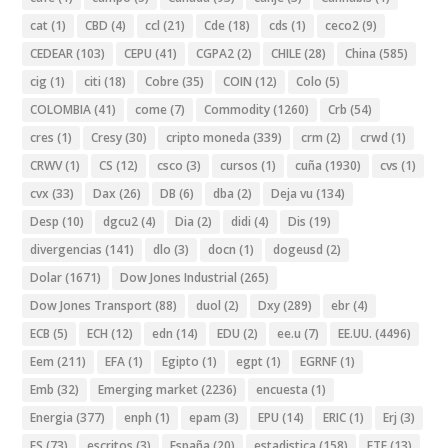
cat
(1)
CBD
(4)
ccl
(21)
Cde
(18)
cds
(1)
ceco2
(9)
CEDEAR
(103)
CEPU
(41)
CGPA2
(2)
CHILE
(28)
China
(585)
cig
(1)
citi
(18)
Cobre
(35)
COIN
(12)
Colo
(5)
COLOMBIA
(41)
come
(7)
Commodity
(1260)
Crb
(54)
cres
(1)
Cresy
(30)
cripto moneda
(339)
crm
(2)
crwd
(1)
CRWV
(1)
CS
(12)
csco
(3)
cursos
(1)
cuña
(1930)
cvs
(1)
cvx
(33)
Dax
(26)
DB
(6)
dba
(2)
Deja vu
(134)
Desp
(10)
dgcu2
(4)
Dia
(2)
didi
(4)
Dis
(19)
divergencias
(141)
dlo
(3)
docn
(1)
dogeusd
(2)
Dolar
(1671)
Dow Jones Industrial
(265)
Dow Jones Transport
(88)
duol
(2)
Dxy
(289)
ebr
(4)
ECB
(5)
ECH
(12)
edn
(14)
EDU
(2)
ee.u
(7)
EE.UU.
(4496)
Eem
(211)
EFA
(1)
Egipto
(1)
egpt
(1)
EGRNF
(1)
Emb
(32)
Emerging market
(2236)
encuesta
(1)
Energia
(377)
enph
(1)
epam
(3)
EPU
(14)
ERIC
(1)
Erj
(3)
ES
(73)
escritos
(3)
España
(20)
estadistica
(158)
ETF
(13)