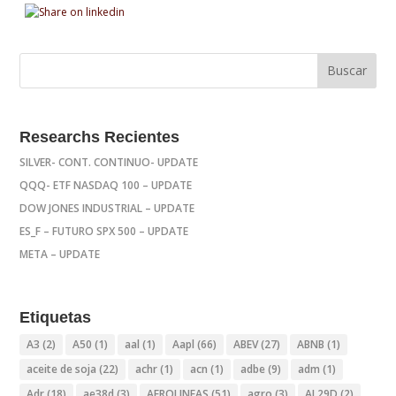
Researchs Recientes
SILVER- CONT. CONTINUO- UPDATE
QQQ- ETF NASDAQ 100 – UPDATE
DOW JONES INDUSTRIAL – UPDATE
ES_F – FUTURO SPX 500 – UPDATE
META – UPDATE
Etiquetas
A3
(2)
A50
(1)
aal
(1)
Aapl
(66)
ABEV
(27)
ABNB
(1)
aceite de soja
(22)
achr
(1)
acn
(1)
adbe
(9)
adm
(1)
Adr
(18)
ae38d
(3)
AEROLINEAS
(51)
agro
(3)
AL29D
(2)