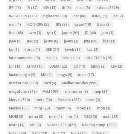
IEF
(13)
IEI
(17)
IGV
(13)
ilf
(3)
India
(5)
Indices
(3609)
INFLACION
(113)
Inglaterra
(60)
intc
(60)
IONQ
(1)
ipc
(2)
iren
(1)
IRON ORE
(55)
IRS
(38)
Israel
(10)
Italia
(3)
Itub
(48)
iwm
(3)
iyt
(1)
Japon
(92)
JD
(44)
Jets
(1)
JMIA
(9)
JNK
(1)
jp10y
(6)
jp40y
(3)
JPM
(50)
klac
(1)
ko
(6)
korea
(1)
KRE
(21)
kweb
(16)
Lac
(2)
latinoamerica
(15)
lcid
(1)
linkusd
(1)
LIRA TURCA
(26)
LIT
(10)
LITIO
(10)
LOMA
(22)
lqd
(11)
lukoy
(2)
Luv
(2)
luxemburgo
(2)
MA
(2)
mags
(9)
maiz
(37)
market cap
(110)
mcd
(5)
Medias moviles
(996)
megafono
(219)
MELI
(109)
memorias
(3)
mep
(21)
Merval
(594)
meta
(30)
Metales
(789)
metr
(2)
Mexico
(69)
mirg
(23)
mmm
(4)
Moex
(1)
moh
(1)
MORI
(2)
mrna
(3)
mrvl
(1)
ms
(1)
MSCI
(5)
msft
(42)
mstr
(14)
MU
(3)
Nasdaq 100
(422)
Nasdaq comp.
(201)
NDX
(388)
Nem
(24)
NET
(1)
NFLX
(14)
nickel
(6)