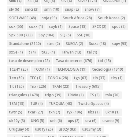
sidu
(4)
SIL
(4)
SILJ
(6)
silv
(4)
Silver
(273)
SINGAPUR
(1)
slv
(6)
smci
(3)
smh
(10)
snap
(2)
snow
(7)
SOFTWARE
(48)
soja
(99)
South Africa
(28)
South Korea
(2)
sox
(55)
soxx
(1)
soyb
(1)
Space
(18)
SPCX
(2)
spot
(2)
Spx 500
(733)
Spy
(104)
SQ
(5)
SSE
(18)
Standalone
(2120)
stne
(2)
SUECIA
(2)
Suiza
(18)
supv
(93)
sx5e
(1)
t
(4)
ta35
(1)
Taiwan
(13)
tal
(1)
tasa de desempleo
(23)
Tasa de interes
(676)
tbf
(15)
TCEHY
(25)
TCOM
(1)
TECNOLOGIA
(19)
tecnología
(1919)
Teo
(50)
TFC
(1)
TGNO4
(28)
tgs
(63)
tlh
(37)
tlry
(1)
Tlt
(120)
Tnx
(226)
TRAN
(22)
Treasury
(695)
triangulos
(1478)
trigo
(39)
TRIVIA
(1)
TS
(3)
tsla
(70)
TSM
(13)
TUR
(4)
TURQUIA
(48)
TwitterSpaces
(4)
twtr
(5)
txar
(27)
txn
(7)
Tyx
(106)
ubs
(1)
uk10
(1)
uk10y
(3)
UNG
(5)
unh
(6)
ups
(2)
ura
(6)
uranio
(9)
Uruguay
(4)
us01y
(26)
us02y
(83)
us03my
(3)