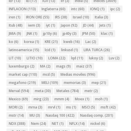
IEF
(13)
IEI
(17)
IGV
(13)
ilf
(3)
India
(5)
Indices
(3609)
INFLACION
(113)
Inglaterra
(60)
intc
(60)
IONQ
(1)
ipc
(2)
iren
(1)
IRON ORE
(55)
IRS
(38)
Israel
(10)
Italia
(3)
Itub
(48)
iwm
(3)
iyt
(1)
Japon
(92)
JD
(44)
Jets
(1)
JMIA
(9)
JNK
(1)
jp10y
(6)
jp40y
(3)
JPM
(50)
klac
(1)
ko
(6)
korea
(1)
KRE
(21)
kweb
(16)
Lac
(2)
latinoamerica
(15)
lcid
(1)
linkusd
(1)
LIRA TURCA
(26)
LIT
(10)
LITIO
(10)
LOMA
(22)
lqd
(11)
lukoy
(2)
Luv
(2)
luxemburgo
(2)
MA
(2)
mags
(9)
maiz
(37)
market cap
(110)
mcd
(5)
Medias moviles
(996)
megafono
(219)
MELI
(109)
memorias
(3)
mep
(21)
Merval
(594)
meta
(30)
Metales
(784)
metr
(2)
Mexico
(69)
mirg
(23)
mmm
(4)
Moex
(1)
moh
(1)
MORI
(2)
mrna
(3)
mrvl
(1)
ms
(1)
MSCI
(5)
msft
(42)
mstr
(14)
MU
(3)
Nasdaq 100
(422)
Nasdaq comp.
(201)
NDX
(388)
Nem
(24)
NET
(1)
NFLX
(14)
nickel
(6)