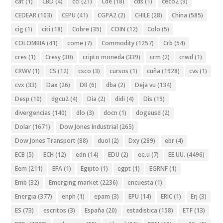
cat
(1)
CBD
(4)
ccl
(21)
Cde
(18)
cds
(1)
ceco2
(9)
CEDEAR
(103)
CEPU
(41)
CGPA2
(2)
CHILE
(28)
China
(585)
cig
(1)
citi
(18)
Cobre
(35)
COIN
(12)
Colo
(5)
COLOMBIA
(41)
come
(7)
Commodity
(1257)
Crb
(54)
cres
(1)
Cresy
(30)
cripto moneda
(339)
crm
(2)
crwd
(1)
CRWV
(1)
CS
(12)
csco
(3)
cursos
(1)
cuña
(1928)
cvs
(1)
cvx
(33)
Dax
(26)
DB
(6)
dba
(2)
Deja vu
(134)
Desp
(10)
dgcu2
(4)
Dia
(2)
didi
(4)
Dis
(19)
divergencias
(140)
dlo
(3)
docn
(1)
dogeusd
(2)
Dolar
(1671)
Dow Jones Industrial
(265)
Dow Jones Transport
(88)
duol
(2)
Dxy
(289)
ebr
(4)
ECB
(5)
ECH
(12)
edn
(14)
EDU
(2)
ee.u
(7)
EE.UU.
(4496)
Eem
(211)
EFA
(1)
Egipto
(1)
egpt
(1)
EGRNF
(1)
Emb
(32)
Emerging market
(2236)
encuesta
(1)
Energia
(377)
enph
(1)
epam
(3)
EPU
(14)
ERIC
(1)
Erj
(3)
ES
(73)
escritos
(3)
España
(20)
estadistica
(158)
ETF
(13)