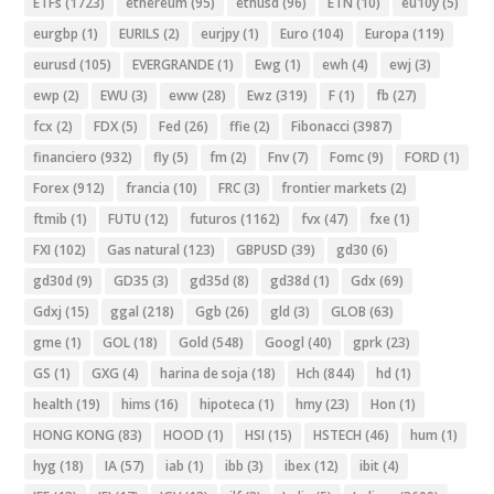
ETFs
(1723)
ethereum
(95)
ethusd
(96)
ETN
(10)
eu10y
(5)
eurgbp
(1)
EURILS
(2)
eurjpy
(1)
Euro
(104)
Europa
(119)
eurusd
(105)
EVERGRANDE
(1)
Ewg
(1)
ewh
(4)
ewj
(3)
ewp
(2)
EWU
(3)
eww
(28)
Ewz
(319)
F
(1)
fb
(27)
fcx
(2)
FDX
(5)
Fed
(26)
ffie
(2)
Fibonacci
(3987)
financiero
(932)
fly
(5)
fm
(2)
Fnv
(7)
Fomc
(9)
FORD
(1)
Forex
(912)
francia
(10)
FRC
(3)
frontier markets
(2)
ftmib
(1)
FUTU
(12)
futuros
(1162)
fvx
(47)
fxe
(1)
FXI
(102)
Gas natural
(123)
GBPUSD
(39)
gd30
(6)
gd30d
(9)
GD35
(3)
gd35d
(8)
gd38d
(1)
Gdx
(69)
Gdxj
(15)
ggal
(218)
Ggb
(26)
gld
(3)
GLOB
(63)
gme
(1)
GOL
(18)
Gold
(548)
Googl
(40)
gprk
(23)
GS
(1)
GXG
(4)
harina de soja
(18)
Hch
(844)
hd
(1)
health
(19)
hims
(16)
hipoteca
(1)
hmy
(23)
Hon
(1)
HONG KONG
(83)
HOOD
(1)
HSI
(15)
HSTECH
(46)
hum
(1)
hyg
(18)
IA
(57)
iab
(1)
ibb
(3)
ibex
(12)
ibit
(4)