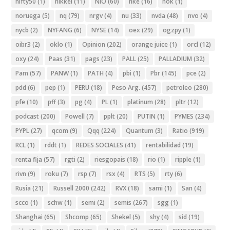
nifty50
(1)
nikkei
(11)
NIO
(60)
nke
(16)
nok
(1)
noruega
(5)
nq
(79)
nrgv
(4)
nu
(33)
nvda
(48)
nvo
(4)
nycb
(2)
NYFANG
(6)
NYSE
(14)
oex
(29)
ogzpy
(1)
oibr3
(2)
oklo
(1)
Opinion
(202)
orange juice
(1)
orcl
(12)
oxy
(24)
Paas
(31)
pags
(23)
PALL
(25)
PALLADIUM
(32)
Pam
(57)
PANW
(1)
PATH
(4)
pbi
(1)
Pbr
(145)
pce
(2)
pdd
(6)
pep
(1)
PERU
(18)
Peso Arg.
(457)
petroleo
(280)
pfe
(10)
pff
(3)
pg
(4)
PL
(1)
platinum
(28)
pltr
(12)
podcast
(200)
Powell
(7)
pplt
(20)
PUTIN
(1)
PYMES
(234)
PYPL
(27)
qcom
(9)
Qqq
(224)
Quantum
(3)
Ratio
(919)
RCL
(1)
rddt
(1)
REDES SOCIALES
(41)
rentabilidad
(19)
renta fija
(57)
rgti
(2)
riesgopais
(18)
rio
(1)
ripple
(1)
rivn
(9)
roku
(7)
rsp
(7)
rsx
(4)
RTS
(5)
rty
(6)
Rusia
(21)
Russell 2000
(242)
RVX
(18)
sami
(1)
San
(4)
scco
(1)
schw
(1)
semi
(2)
semis
(267)
sgg
(1)
Shanghai
(65)
Shcomp
(65)
Shekel
(5)
shy
(4)
sid
(19)