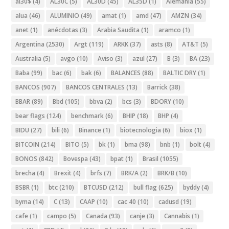
al30$
(4)
AL30C
(5)
AL30D
(45)
AL35D
(1)
Alemania
(55)
alua
(46)
ALUMINIO
(49)
amat
(1)
amd
(47)
AMZN
(34)
anet
(1)
anécdotas
(3)
Arabia Saudita
(1)
aramco
(1)
Argentina
(2530)
Argt
(119)
ARKK
(37)
asts
(8)
AT&T
(5)
Australia
(5)
avgo
(10)
Aviso
(3)
azul
(27)
B
(3)
BA
(23)
Baba
(99)
bac
(6)
bak
(6)
BALANCES
(88)
BALTIC DRY
(1)
BANCOS
(907)
BANCOS CENTRALES
(13)
Barrick
(38)
BBAR
(89)
Bbd
(105)
bbva
(2)
bcs
(3)
BDORY
(10)
bear flags
(124)
benchmark
(6)
BHIP
(18)
BHP
(4)
BIDU
(27)
bili
(6)
Binance
(1)
biotecnologia
(6)
biox
(1)
BITCOIN
(214)
BITO
(5)
bk
(1)
bma
(98)
bnb
(1)
bolt
(4)
BONOS
(842)
Bovespa
(43)
bpat
(1)
Brasil
(1055)
brecha
(4)
Brexit
(4)
brfs
(7)
BRK/A
(2)
BRK/B
(10)
BSBR
(1)
btc
(210)
BTCUSD
(212)
bull flag
(625)
byddy
(4)
byma
(14)
C
(13)
CAAP
(10)
cac 40
(10)
cadusd
(19)
cafe
(1)
campo
(5)
Canada
(93)
canje
(3)
Cannabis
(1)