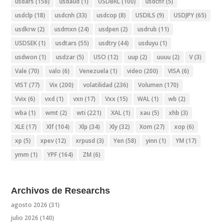
usdars
(158)
usdaud
(1)
USDBRL
(100)
usdchf
(5)
usdclp
(18)
usdcnh
(33)
usdcop
(8)
USDILS
(9)
USDJPY
(65)
usdkrw
(2)
usdmxn
(24)
usdpen
(2)
usdrub
(11)
USDSEK
(1)
usdtars
(55)
usdtry
(44)
usduyu
(1)
usdwon
(1)
usdzar
(5)
USO
(12)
uup
(2)
uuuu
(2)
V
(3)
Vale
(70)
valo
(6)
Venezuela
(1)
video
(200)
VISA
(6)
VIST
(77)
Vix
(200)
volatilidad
(236)
Volumen
(170)
Vvix
(6)
vxd
(1)
vxn
(17)
Vxx
(15)
WAL
(1)
wb
(2)
wba
(1)
wmt
(2)
wti
(221)
XAL
(1)
xau
(5)
xhb
(3)
XLE
(17)
Xlf
(104)
Xlp
(34)
Xly
(32)
Xom
(27)
xop
(6)
xp
(5)
xpev
(12)
xrpusd
(3)
Yen
(58)
yinn
(1)
YM
(17)
ymm
(1)
YPF
(164)
ZM
(6)
Archivos de Researchs
agosto 2026
(31)
julio 2026
(140)