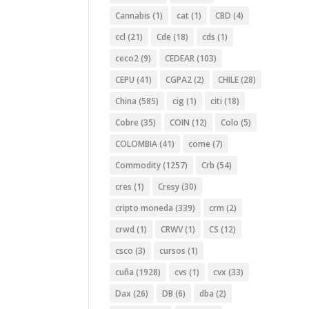
Cannabis
(1)
cat
(1)
CBD
(4)
ccl
(21)
Cde
(18)
cds
(1)
ceco2
(9)
CEDEAR
(103)
CEPU
(41)
CGPA2
(2)
CHILE
(28)
China
(585)
cig
(1)
citi
(18)
Cobre
(35)
COIN
(12)
Colo
(5)
COLOMBIA
(41)
come
(7)
Commodity
(1257)
Crb
(54)
cres
(1)
Cresy
(30)
cripto moneda
(339)
crm
(2)
crwd
(1)
CRWV
(1)
CS
(12)
csco
(3)
cursos
(1)
cuña
(1928)
cvs
(1)
cvx
(33)
Dax
(26)
DB
(6)
dba
(2)