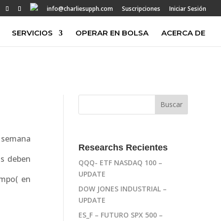
info@charliesupph.com
Suscripciones
Iniciar Sesión
SERVICIOS
OPERAR EN BOLSA
ACERCA DE
a semana
Researchs Recientes
ls deben
QQQ- ETF NASDAQ 100 –
UPDATE
empo( en
DOW JONES INDUSTRIAL –
UPDATE
ES_F – FUTURO SPX 500 –