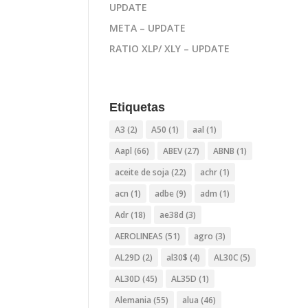
UPDATE
META – UPDATE
RATIO XLP/ XLY – UPDATE
Etiquetas
A3
(2)
A50
(1)
aal
(1)
Aapl
(66)
ABEV
(27)
ABNB
(1)
aceite de soja
(22)
achr
(1)
acn
(1)
adbe
(9)
adm
(1)
Adr
(18)
ae38d
(3)
AEROLINEAS
(51)
agro
(3)
AL29D
(2)
al30$
(4)
AL30C
(5)
AL30D
(45)
AL35D
(1)
Alemania
(55)
alua
(46)