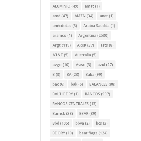
ALUMINIO
(49)
amat
(1)
amd
(47)
AMZN
(34)
anet
(1)
anécdotas
(3)
Arabia Saudita
(1)
aramco
(1)
Argentina
(2530)
Argt
(119)
ARKK
(37)
asts
(8)
AT&T
(5)
Australia
(5)
avgo
(10)
Aviso
(3)
azul
(27)
B
(3)
BA
(23)
Baba
(99)
bac
(6)
bak
(6)
BALANCES
(88)
BALTIC DRY
(1)
BANCOS
(907)
BANCOS CENTRALES
(13)
Barrick
(38)
BBAR
(89)
Bbd
(105)
bbva
(2)
bcs
(3)
BDORY
(10)
bear flags
(124)