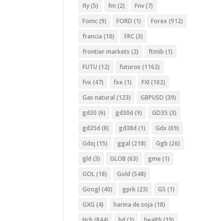
fly
(5)
fm
(2)
Fnv
(7)
Fomc
(9)
FORD
(1)
Forex
(912)
francia
(10)
FRC
(3)
frontier markets
(2)
ftmib
(1)
FUTU
(12)
futuros
(1162)
fvx
(47)
fxe
(1)
FXI
(102)
Gas natural
(123)
GBPUSD
(39)
gd30
(6)
gd30d
(9)
GD35
(3)
gd35d
(8)
gd38d
(1)
Gdx
(69)
Gdxj
(15)
ggal
(218)
Ggb
(26)
gld
(3)
GLOB
(63)
gme
(1)
GOL
(18)
Gold
(548)
Googl
(40)
gprk
(23)
GS
(1)
GXG
(4)
harina de soja
(18)
Hch
(844)
hd
(1)
health
(19)