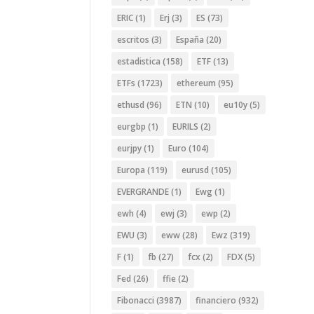
ERIC
(1)
Erj
(3)
ES
(73)
escritos
(3)
España
(20)
estadistica
(158)
ETF
(13)
ETFs
(1723)
ethereum
(95)
ethusd
(96)
ETN
(10)
eu10y
(5)
eurgbp
(1)
EURILS
(2)
eurjpy
(1)
Euro
(104)
Europa
(119)
eurusd
(105)
EVERGRANDE
(1)
Ewg
(1)
ewh
(4)
ewj
(3)
ewp
(2)
EWU
(3)
eww
(28)
Ewz
(319)
F
(1)
fb
(27)
fcx
(2)
FDX
(5)
Fed
(26)
ffie
(2)
Fibonacci
(3987)
financiero
(932)