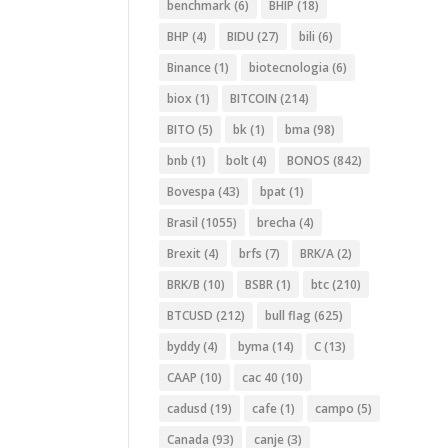
benchmark
(6)
BHIP
(18)
BHP
(4)
BIDU
(27)
bili
(6)
Binance
(1)
biotecnologia
(6)
biox
(1)
BITCOIN
(214)
BITO
(5)
bk
(1)
bma
(98)
bnb
(1)
bolt
(4)
BONOS
(842)
Bovespa
(43)
bpat
(1)
Brasil
(1055)
brecha
(4)
Brexit
(4)
brfs
(7)
BRK/A
(2)
BRK/B
(10)
BSBR
(1)
btc
(210)
BTCUSD
(212)
bull flag
(625)
byddy
(4)
byma
(14)
C
(13)
CAAP
(10)
cac 40
(10)
cadusd
(19)
cafe
(1)
campo
(5)
Canada
(93)
canje
(3)