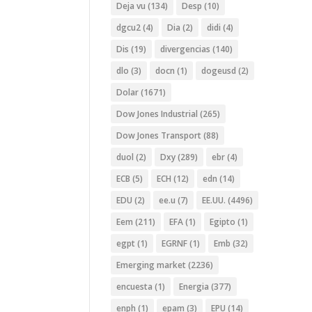
Deja vu
(134)
Desp
(10)
dgcu2
(4)
Dia
(2)
didi
(4)
Dis
(19)
divergencias
(140)
dlo
(3)
docn
(1)
dogeusd
(2)
Dolar
(1671)
Dow Jones Industrial
(265)
Dow Jones Transport
(88)
duol
(2)
Dxy
(289)
ebr
(4)
ECB
(5)
ECH
(12)
edn
(14)
EDU
(2)
ee.u
(7)
EE.UU.
(4496)
Eem
(211)
EFA
(1)
Egipto
(1)
egpt
(1)
EGRNF
(1)
Emb
(32)
Emerging market
(2236)
encuesta
(1)
Energia
(377)
enph
(1)
epam
(3)
EPU
(14)