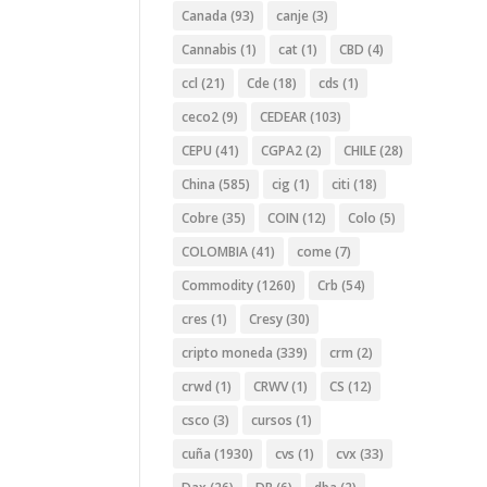
Canada
(93)
canje
(3)
Cannabis
(1)
cat
(1)
CBD
(4)
ccl
(21)
Cde
(18)
cds
(1)
ceco2
(9)
CEDEAR
(103)
CEPU
(41)
CGPA2
(2)
CHILE
(28)
China
(585)
cig
(1)
citi
(18)
Cobre
(35)
COIN
(12)
Colo
(5)
COLOMBIA
(41)
come
(7)
Commodity
(1260)
Crb
(54)
cres
(1)
Cresy
(30)
cripto moneda
(339)
crm
(2)
crwd
(1)
CRWV
(1)
CS
(12)
csco
(3)
cursos
(1)
cuña
(1930)
cvs
(1)
cvx
(33)