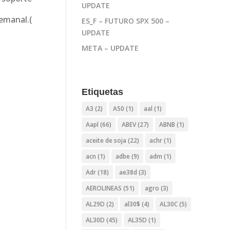
UPDATE
emanal.(
ES_F – FUTURO SPX 500 –
UPDATE
META – UPDATE
Etiquetas
A3
(2)
A50
(1)
aal
(1)
Aapl
(66)
ABEV
(27)
ABNB
(1)
aceite de soja
(22)
achr
(1)
acn
(1)
adbe
(9)
adm
(1)
Adr
(18)
ae38d
(3)
AEROLINEAS
(51)
agro
(3)
AL29D
(2)
al30$
(4)
AL30C
(5)
AL30D
(45)
AL35D
(1)