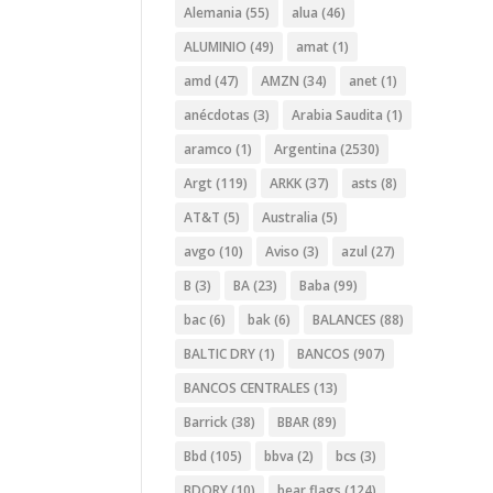
Alemania
(55)
alua
(46)
ALUMINIO
(49)
amat
(1)
amd
(47)
AMZN
(34)
anet
(1)
anécdotas
(3)
Arabia Saudita
(1)
aramco
(1)
Argentina
(2530)
Argt
(119)
ARKK
(37)
asts
(8)
AT&T
(5)
Australia
(5)
avgo
(10)
Aviso
(3)
azul
(27)
B
(3)
BA
(23)
Baba
(99)
bac
(6)
bak
(6)
BALANCES
(88)
BALTIC DRY
(1)
BANCOS
(907)
BANCOS CENTRALES
(13)
Barrick
(38)
BBAR
(89)
Bbd
(105)
bbva
(2)
bcs
(3)
BDORY
(10)
bear flags
(124)