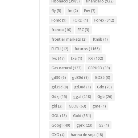
Fibonacci
(3989)
financiero
(932)
fly
(5)
fm
(2)
Fnv
(7)
Fomc
(9)
FORD
(1)
Forex
(912)
francia
(10)
FRC
(3)
frontier markets
(2)
ftmib
(1)
FUTU
(12)
futuros
(1165)
fvx
(47)
fxe
(1)
FXI
(102)
Gas natural
(123)
GBPUSD
(39)
gd30
(6)
gd30d
(9)
GD35
(3)
gd35d
(8)
gd38d
(1)
Gdx
(70)
Gdxj
(15)
ggal
(218)
Ggb
(26)
gld
(3)
GLOB
(63)
gme
(1)
GOL
(18)
Gold
(551)
Googl
(40)
gprk
(23)
GS
(1)
GXG
(4)
harina de soja
(18)