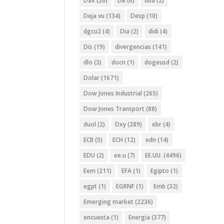
Dax
(26)
DB
(6)
dba
(2)
Deja vu
(134)
Desp
(10)
dgcu2
(4)
Dia
(2)
didi
(4)
Dis
(19)
divergencias
(141)
dlo
(3)
docn
(1)
dogeusd
(2)
Dolar
(1671)
Dow Jones Industrial
(265)
Dow Jones Transport
(88)
duol
(2)
Dxy
(289)
ebr
(4)
ECB
(5)
ECH
(12)
edn
(14)
EDU
(2)
ee.u
(7)
EE.UU.
(4496)
Eem
(211)
EFA
(1)
Egipto
(1)
egpt
(1)
EGRNF
(1)
Emb
(32)
Emerging market
(2236)
encuesta
(1)
Energia
(377)