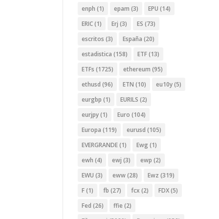
enph
(1)
epam
(3)
EPU
(14)
ERIC
(1)
Erj
(3)
ES
(73)
escritos
(3)
España
(20)
estadistica
(158)
ETF
(13)
ETFs
(1725)
ethereum
(95)
ethusd
(96)
ETN
(10)
eu10y
(5)
eurgbp
(1)
EURILS
(2)
eurjpy
(1)
Euro
(104)
Europa
(119)
eurusd
(105)
EVERGRANDE
(1)
Ewg
(1)
ewh
(4)
ewj
(3)
ewp
(2)
EWU
(3)
eww
(28)
Ewz
(319)
F
(1)
fb
(27)
fcx
(2)
FDX
(5)
Fed
(26)
ffie
(2)