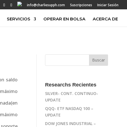
info@charliesupph.com
Suscripciones
Iniciar Sesión
SERVICIOS
OPERAR EN BOLSA
ACERCA DE
on saldo
Researchs Recientes
o máximo
SILVER- CONT. CONTINUO-
UPDATE
onada(en
QQQ- ETF NASDAQ 100 –
mo máximo
UPDATE
DOW JONES INDUSTRIAL –
l soporte