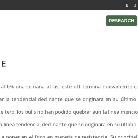
RESEARCH
TE
 al 6% una semana atrás, este etf termina nuevamente c
r la tendencial declinante que se originara en su últim
eitero: los bulls no han podido quebrar aun la línea menci
la línea tendencial declinante que se originara en su últi
 a poner en el foco en materia de resistencia. Su principa