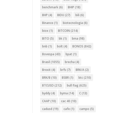
benchmark
(6)
BHIP
(18)
BHP
(4)
BIDU
(27)
bili
(6)
Binance
(1)
biotecnologia
(6)
biox
(1)
BITCOIN
(214)
BITO
(5)
bk
(1)
bma
(98)
bnb
(1)
bolt
(4)
BONOS
(842)
Bovespa
(43)
bpat
(1)
Brasil
(1055)
brecha
(4)
Brexit
(4)
brfs
(7)
BRK/A
(2)
BRK/B
(10)
BSBR
(1)
btc
(210)
BTCUSD
(212)
bull flag
(625)
byddy
(4)
byma
(14)
C
(13)
CAAP
(10)
cac 40
(10)
cadusd
(19)
cafe
(1)
campo
(5)