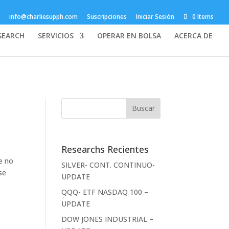
info@charliesupph.com
Suscripciones
Iniciar Sesión
0 Items
SEARCH
SERVICIOS
OPERAR EN BOLSA
ACERCA DE
Researchs Recientes
e no
SILVER- CONT. CONTINUO-
se
UPDATE
QQQ- ETF NASDAQ 100 –
UPDATE
DOW JONES INDUSTRIAL –