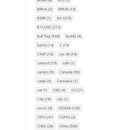
Brexit
(4)
brfs
(7)
BRK/A
(2)
BRK/B
(10)
BSBR
(1)
btc
(210)
BTCUSD
(212)
bull flag
(626)
byddy
(4)
byma
(14)
C
(13)
CAAP
(10)
cac 40
(10)
cadusd
(19)
cafe
(1)
campo
(5)
Canada
(93)
canje
(3)
Cannabis
(1)
cat
(1)
CBD
(4)
ccl
(21)
Cde
(18)
cds
(1)
ceco2
(9)
CEDEAR
(103)
CEPU
(41)
CGPA2
(2)
CHILE
(28)
China
(585)