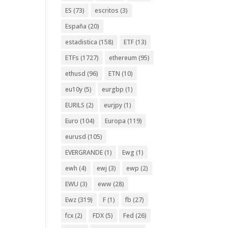
ES
(73)
escritos
(3)
España
(20)
estadistica
(158)
ETF
(13)
ETFs
(1727)
ethereum
(95)
ethusd
(96)
ETN
(10)
eu10y
(5)
eurgbp
(1)
EURILS
(2)
eurjpy
(1)
Euro
(104)
Europa
(119)
eurusd
(105)
EVERGRANDE
(1)
Ewg
(1)
ewh
(4)
ewj
(3)
ewp
(2)
EWU
(3)
eww
(28)
Ewz
(319)
F
(1)
fb
(27)
fcx
(2)
FDX
(5)
Fed
(26)