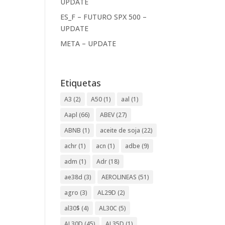
UPDATE
ES_F – FUTURO SPX 500 –
UPDATE
META – UPDATE
Etiquetas
A3
(2)
A50
(1)
aal
(1)
Aapl
(66)
ABEV
(27)
ABNB
(1)
aceite de soja
(22)
achr
(1)
acn
(1)
adbe
(9)
adm
(1)
Adr
(18)
ae38d
(3)
AEROLINEAS
(51)
agro
(3)
AL29D
(2)
al30$
(4)
AL30C
(5)
AL30D
(45)
AL35D
(1)