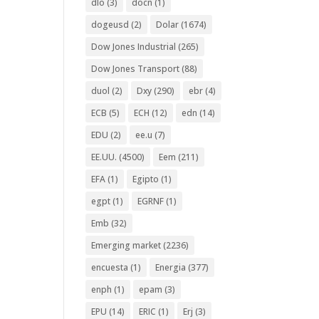
dlo
(3)
docn
(1)
dogeusd
(2)
Dolar
(1674)
Dow Jones Industrial
(265)
Dow Jones Transport
(88)
duol
(2)
Dxy
(290)
ebr
(4)
ECB
(5)
ECH
(12)
edn
(14)
EDU
(2)
ee.u
(7)
EE.UU.
(4500)
Eem
(211)
EFA
(1)
Egipto
(1)
egpt
(1)
EGRNF
(1)
Emb
(32)
Emerging market
(2236)
encuesta
(1)
Energia
(377)
enph
(1)
epam
(3)
EPU
(14)
ERIC
(1)
Erj
(3)