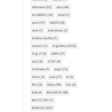
Alemania
(55)
alua
(46)
ALUMINIO
(49)
amat
(1)
amd
(47)
AMZN
(34)
anet
(1)
anécdotas
(3)
Arabia Saudita
(1)
aramco
(1)
Argentina
(2532)
Argt
(119)
ARKK
(37)
asts
(8)
AT&T
(5)
Australia
(5)
avgo
(10)
Aviso
(3)
azul
(27)
B
(3)
BA
(23)
Baba
(99)
bac
(6)
bak
(6)
BALANCES
(88)
BALTIC DRY
(1)
BANCOS
(907)