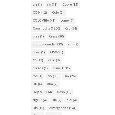
cig
(1)
citi
(18)
Cobre
(35)
COIN
(12)
Colo
(5)
COLOMBIA
(41)
come
(7)
Commodity
(1260)
Crb
(54)
cres
(1)
Cresy
(30)
cripto moneda
(339)
crm
(2)
crwd
(1)
CRWV
(1)
CS
(12)
csco
(3)
cursos
(1)
cuña
(1931)
cvs
(1)
cvx
(33)
Dax
(26)
DB
(6)
dba
(2)
Deja vu
(134)
Desp
(10)
dgcu2
(4)
Dia
(2)
didi
(4)
Dis
(19)
divergencias
(141)