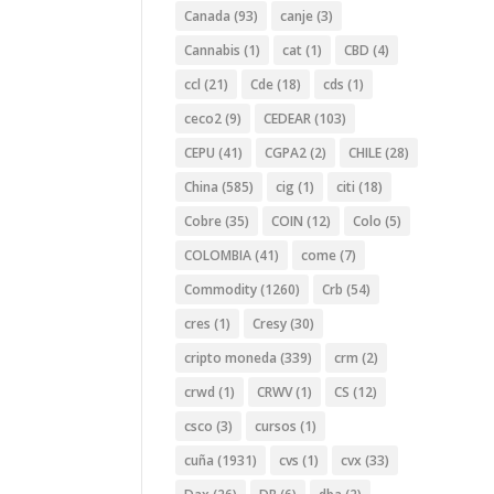
Canada
(93)
canje
(3)
Cannabis
(1)
cat
(1)
CBD
(4)
ccl
(21)
Cde
(18)
cds
(1)
ceco2
(9)
CEDEAR
(103)
CEPU
(41)
CGPA2
(2)
CHILE
(28)
China
(585)
cig
(1)
citi
(18)
Cobre
(35)
COIN
(12)
Colo
(5)
COLOMBIA
(41)
come
(7)
Commodity
(1260)
Crb
(54)
cres
(1)
Cresy
(30)
cripto moneda
(339)
crm
(2)
crwd
(1)
CRWV
(1)
CS
(12)
csco
(3)
cursos
(1)
cuña
(1931)
cvs
(1)
cvx
(33)