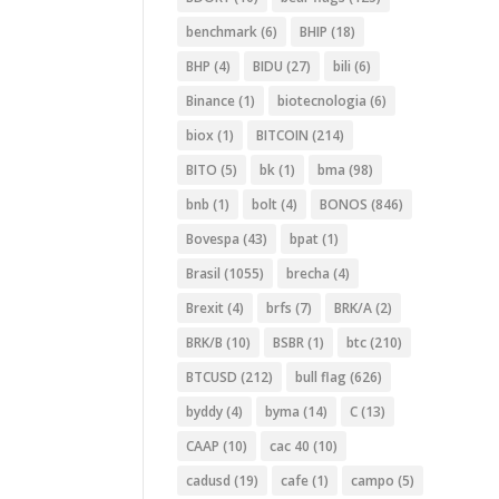
benchmark
(6)
BHIP
(18)
BHP
(4)
BIDU
(27)
bili
(6)
Binance
(1)
biotecnologia
(6)
biox
(1)
BITCOIN
(214)
BITO
(5)
bk
(1)
bma
(98)
bnb
(1)
bolt
(4)
BONOS
(846)
Bovespa
(43)
bpat
(1)
Brasil
(1055)
brecha
(4)
Brexit
(4)
brfs
(7)
BRK/A
(2)
BRK/B
(10)
BSBR
(1)
btc
(210)
BTCUSD
(212)
bull flag
(626)
byddy
(4)
byma
(14)
C
(13)
CAAP
(10)
cac 40
(10)
cadusd
(19)
cafe
(1)
campo
(5)