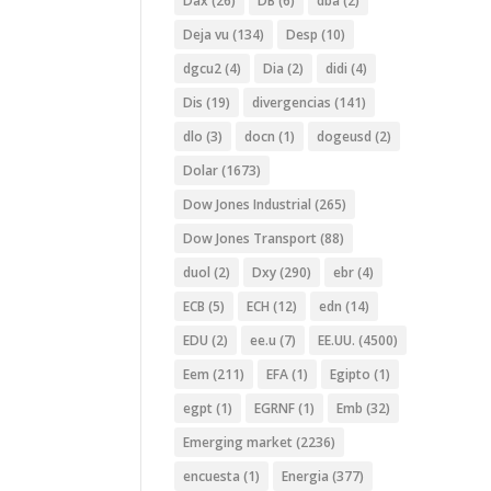
Dax
(26)
DB
(6)
dba
(2)
Deja vu
(134)
Desp
(10)
dgcu2
(4)
Dia
(2)
didi
(4)
Dis
(19)
divergencias
(141)
dlo
(3)
docn
(1)
dogeusd
(2)
Dolar
(1673)
Dow Jones Industrial
(265)
Dow Jones Transport
(88)
duol
(2)
Dxy
(290)
ebr
(4)
ECB
(5)
ECH
(12)
edn
(14)
EDU
(2)
ee.u
(7)
EE.UU.
(4500)
Eem
(211)
EFA
(1)
Egipto
(1)
egpt
(1)
EGRNF
(1)
Emb
(32)
Emerging market
(2236)
encuesta
(1)
Energia
(377)