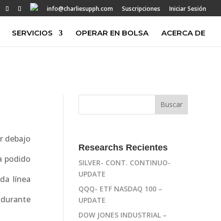
info@charliesupph.com
Suscripciones
Iniciar Sesión
SERVICIOS
OPERAR EN BOLSA
ACERCA DE
r debajo
Researchs Recientes
a podido
SILVER- CONT. CONTINUO-
UPDATE
ada línea
QQQ- ETF NASDAQ 100 –
 durante
UPDATE
DOW JONES INDUSTRIAL –