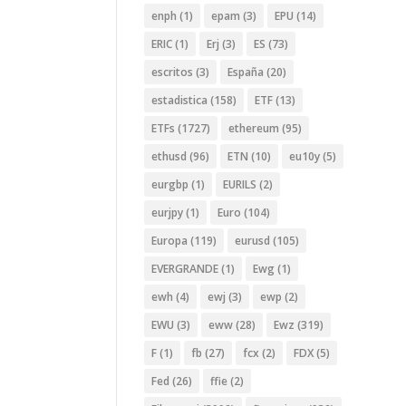
enph
(1)
epam
(3)
EPU
(14)
ERIC
(1)
Erj
(3)
ES
(73)
escritos
(3)
España
(20)
estadistica
(158)
ETF
(13)
ETFs
(1727)
ethereum
(95)
ethusd
(96)
ETN
(10)
eu10y
(5)
eurgbp
(1)
EURILS
(2)
eurjpy
(1)
Euro
(104)
Europa
(119)
eurusd
(105)
EVERGRANDE
(1)
Ewg
(1)
ewh
(4)
ewj
(3)
ewp
(2)
EWU
(3)
eww
(28)
Ewz
(319)
F
(1)
fb
(27)
fcx
(2)
FDX
(5)
Fed
(26)
ffie
(2)