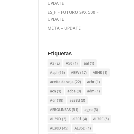
UPDATE
ES_F – FUTURO SPX 500 –
UPDATE
META – UPDATE
Etiquetas
A3
(2)
A50
(1)
aal
(1)
Aapl
(66)
ABEV
(27)
ABNB
(1)
aceite de soja
(22)
achr
(1)
acn
(1)
adbe
(9)
adm
(1)
Adr
(18)
ae38d
(3)
AEROLINEAS
(51)
agro
(3)
AL29D
(2)
al30$
(4)
AL30C
(5)
AL30D
(45)
AL35D
(1)