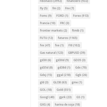
Fibonacci
(3992)
financiero
(932)
fly
(5)
fm
(2)
Fnv
(7)
Fomc
(9)
FORD
(1)
Forex
(913)
francia
(10)
FRC
(3)
frontier markets
(2)
ftmib
(1)
FUTU
(12)
futuros
(1165)
fvx
(47)
fxe
(1)
FXI
(102)
Gas natural
(123)
GBPUSD
(39)
gd30
(6)
gd30d
(9)
GD35
(3)
gd35d
(8)
gd38d
(1)
Gdx
(70)
Gdxj
(15)
ggal
(218)
Ggb
(26)
gld
(3)
GLOB
(63)
gme
(1)
GOL
(18)
Gold
(551)
Googl
(40)
gprk
(23)
GS
(1)
GXG
(4)
harina de soja
(18)