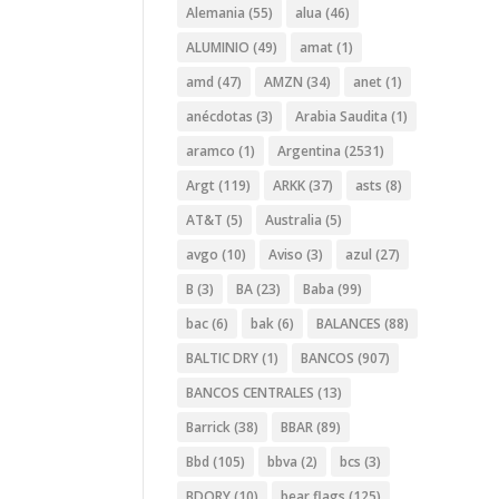
Alemania
(55)
alua
(46)
ALUMINIO
(49)
amat
(1)
amd
(47)
AMZN
(34)
anet
(1)
anécdotas
(3)
Arabia Saudita
(1)
aramco
(1)
Argentina
(2531)
Argt
(119)
ARKK
(37)
asts
(8)
AT&T
(5)
Australia
(5)
avgo
(10)
Aviso
(3)
azul
(27)
B
(3)
BA
(23)
Baba
(99)
bac
(6)
bak
(6)
BALANCES
(88)
BALTIC DRY
(1)
BANCOS
(907)
BANCOS CENTRALES
(13)
Barrick
(38)
BBAR
(89)
Bbd
(105)
bbva
(2)
bcs
(3)
BDORY
(10)
bear flags
(125)