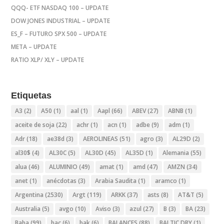
QQQ- ETF NASDAQ 100 – UPDATE
DOW JONES INDUSTRIAL – UPDATE
ES_F – FUTURO SPX 500 – UPDATE
META – UPDATE
RATIO XLP/ XLY – UPDATE
Etiquetas
A3
(2)
A50
(1)
aal
(1)
Aapl
(66)
ABEV
(27)
ABNB
(1)
aceite de soja
(22)
achr
(1)
acn
(1)
adbe
(9)
adm
(1)
Adr
(18)
ae38d
(3)
AEROLINEAS
(51)
agro
(3)
AL29D
(2)
al30$
(4)
AL30C
(5)
AL30D
(45)
AL35D
(1)
Alemania
(55)
alua
(46)
ALUMINIO
(49)
amat
(1)
amd
(47)
AMZN
(34)
anet
(1)
anécdotas
(3)
Arabia Saudita
(1)
aramco
(1)
Argentina
(2530)
Argt
(119)
ARKK
(37)
asts
(8)
AT&T
(5)
Australia
(5)
avgo
(10)
Aviso
(3)
azul
(27)
B
(3)
BA
(23)
Baba
(99)
bac
(6)
bak
(6)
BALANCES
(88)
BALTIC DRY
(1)