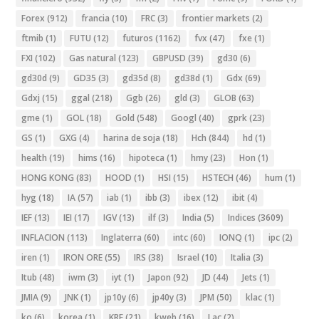
Forex
(912)
francia
(10)
FRC
(3)
frontier markets
(2)
ftmib
(1)
FUTU
(12)
futuros
(1162)
fvx
(47)
fxe
(1)
FXI
(102)
Gas natural
(123)
GBPUSD
(39)
gd30
(6)
gd30d
(9)
GD35
(3)
gd35d
(8)
gd38d
(1)
Gdx
(69)
Gdxj
(15)
ggal
(218)
Ggb
(26)
gld
(3)
GLOB
(63)
gme
(1)
GOL
(18)
Gold
(548)
Googl
(40)
gprk
(23)
GS
(1)
GXG
(4)
harina de soja
(18)
Hch
(844)
hd
(1)
health
(19)
hims
(16)
hipoteca
(1)
hmy
(23)
Hon
(1)
HONG KONG
(83)
HOOD
(1)
HSI
(15)
HSTECH
(46)
hum
(1)
hyg
(18)
IA
(57)
iab
(1)
ibb
(3)
ibex
(12)
ibit
(4)
IEF
(13)
IEI
(17)
IGV
(13)
ilf
(3)
India
(5)
Indices
(3609)
INFLACION
(113)
Inglaterra
(60)
intc
(60)
IONQ
(1)
ipc
(2)
iren
(1)
IRON ORE
(55)
IRS
(38)
Israel
(10)
Italia
(3)
Itub
(48)
iwm
(3)
iyt
(1)
Japon
(92)
JD
(44)
Jets
(1)
JMIA
(9)
JNK
(1)
jp10y
(6)
jp40y
(3)
JPM
(50)
klac
(1)
ko
(6)
korea
(1)
KRE
(21)
kweb
(16)
Lac
(2)