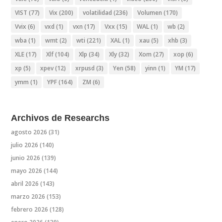
VIST
(77)
Vix
(200)
volatilidad
(236)
Volumen
(170)
Vvix
(6)
vxd
(1)
vxn
(17)
Vxx
(15)
WAL
(1)
wb
(2)
wba
(1)
wmt
(2)
wti
(221)
XAL
(1)
xau
(5)
xhb
(3)
XLE
(17)
Xlf
(104)
Xlp
(34)
Xly
(32)
Xom
(27)
xop
(6)
xp
(5)
xpev
(12)
xrpusd
(3)
Yen
(58)
yinn
(1)
YM
(17)
ymm
(1)
YPF
(164)
ZM
(6)
Archivos de Researchs
agosto 2026
(31)
julio 2026
(140)
junio 2026
(139)
mayo 2026
(144)
abril 2026
(143)
marzo 2026
(153)
febrero 2026
(128)