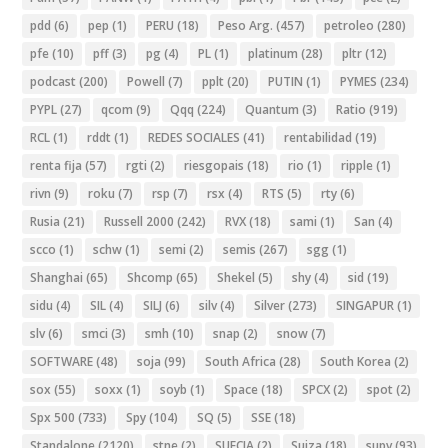
pdd
(6)
pep
(1)
PERU
(18)
Peso Arg.
(457)
petroleo
(280)
pfe
(10)
pff
(3)
pg
(4)
PL
(1)
platinum
(28)
pltr
(12)
podcast
(200)
Powell
(7)
pplt
(20)
PUTIN
(1)
PYMES
(234)
PYPL
(27)
qcom
(9)
Qqq
(224)
Quantum
(3)
Ratio
(919)
RCL
(1)
rddt
(1)
REDES SOCIALES
(41)
rentabilidad
(19)
renta fija
(57)
rgti
(2)
riesgopais
(18)
rio
(1)
ripple
(1)
rivn
(9)
roku
(7)
rsp
(7)
rsx
(4)
RTS
(5)
rty
(6)
Rusia
(21)
Russell 2000
(242)
RVX
(18)
sami
(1)
San
(4)
scco
(1)
schw
(1)
semi
(2)
semis
(267)
sgg
(1)
Shanghai
(65)
Shcomp
(65)
Shekel
(5)
shy
(4)
sid
(19)
sidu
(4)
SIL
(4)
SILJ
(6)
silv
(4)
Silver
(273)
SINGAPUR
(1)
slv
(6)
smci
(3)
smh
(10)
snap
(2)
snow
(7)
SOFTWARE
(48)
soja
(99)
South Africa
(28)
South Korea
(2)
sox
(55)
soxx
(1)
soyb
(1)
Space
(18)
SPCX
(2)
spot
(2)
Spx 500
(733)
Spy
(104)
SQ
(5)
SSE
(18)
Standalone
(2120)
stne
(2)
SUECIA
(2)
Suiza
(18)
supv
(93)