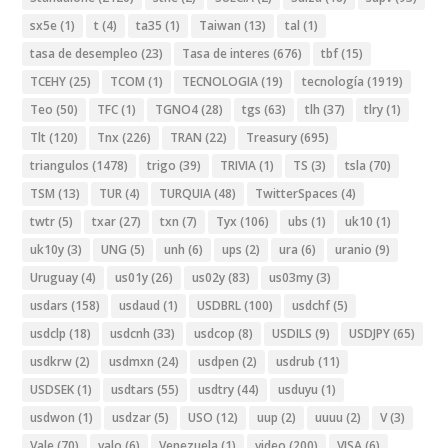
sx5e
(1)
t
(4)
ta35
(1)
Taiwan
(13)
tal
(1)
tasa de desempleo
(23)
Tasa de interes
(676)
tbf
(15)
TCEHY
(25)
TCOM
(1)
TECNOLOGIA
(19)
tecnología
(1919)
Teo
(50)
TFC
(1)
TGNO4
(28)
tgs
(63)
tlh
(37)
tlry
(1)
Tlt
(120)
Tnx
(226)
TRAN
(22)
Treasury
(695)
triangulos
(1478)
trigo
(39)
TRIVIA
(1)
TS
(3)
tsla
(70)
TSM
(13)
TUR
(4)
TURQUIA
(48)
TwitterSpaces
(4)
twtr
(5)
txar
(27)
txn
(7)
Tyx
(106)
ubs
(1)
uk10
(1)
uk10y
(3)
UNG
(5)
unh
(6)
ups
(2)
ura
(6)
uranio
(9)
Uruguay
(4)
us01y
(26)
us02y
(83)
us03my
(3)
usdars
(158)
usdaud
(1)
USDBRL
(100)
usdchf
(5)
usdclp
(18)
usdcnh
(33)
usdcop
(8)
USDILS
(9)
USDJPY
(65)
usdkrw
(2)
usdmxn
(24)
usdpen
(2)
usdrub
(11)
USDSEK
(1)
usdtars
(55)
usdtry
(44)
usduyu
(1)
usdwon
(1)
usdzar
(5)
USO
(12)
uup
(2)
uuuu
(2)
V
(3)
Vale
(70)
valo
(6)
Venezuela
(1)
video
(200)
VISA
(6)