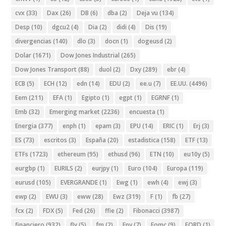
cvx
(33)
Dax
(26)
DB
(6)
dba
(2)
Deja vu
(134)
Desp
(10)
dgcu2
(4)
Dia
(2)
didi
(4)
Dis
(19)
divergencias
(140)
dlo
(3)
docn
(1)
dogeusd
(2)
Dolar
(1671)
Dow Jones Industrial
(265)
Dow Jones Transport
(88)
duol
(2)
Dxy
(289)
ebr
(4)
ECB
(5)
ECH
(12)
edn
(14)
EDU
(2)
ee.u
(7)
EE.UU.
(4496)
Eem
(211)
EFA
(1)
Egipto
(1)
egpt
(1)
EGRNF
(1)
Emb
(32)
Emerging market
(2236)
encuesta
(1)
Energia
(377)
enph
(1)
epam
(3)
EPU
(14)
ERIC
(1)
Erj
(3)
ES
(73)
escritos
(3)
España
(20)
estadistica
(158)
ETF
(13)
ETFs
(1723)
ethereum
(95)
ethusd
(96)
ETN
(10)
eu10y
(5)
eurgbp
(1)
EURILS
(2)
eurjpy
(1)
Euro
(104)
Europa
(119)
eurusd
(105)
EVERGRANDE
(1)
Ewg
(1)
ewh
(4)
ewj
(3)
ewp
(2)
EWU
(3)
eww
(28)
Ewz
(319)
F
(1)
fb
(27)
fcx
(2)
FDX
(5)
Fed
(26)
ffie
(2)
Fibonacci
(3987)
financiero
(932)
fly
(5)
fm
(2)
Fnv
(7)
Fomc
(9)
FORD
(1)