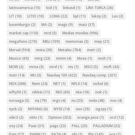
latinoamerica
(15)
lcid
(1)
linkusd
(1)
LIRA TURCA
(26)
LIT
(10)
LITIO
(10)
LOMA
(22)
lqd
(11)
lukoy
(2)
Luv
(2)
luxemburgo
(2)
MA
(2)
mags
(9)
maiz
(37)
market cap
(110)
mcd
(5)
Medias moviles
(996)
megafono
(219)
MELI
(109)
memorias
(3)
mep
(21)
Merval
(594)
meta
(30)
Metales
(784)
metr
(2)
Mexico
(69)
mirg
(23)
mmm
(4)
Moex
(1)
moh
(1)
MORI
(2)
mrna
(3)
mrvl
(1)
ms
(1)
MSCI
(5)
msft
(42)
mstr
(14)
MU
(3)
Nasdaq 100
(422)
Nasdaq comp.
(201)
NDX
(388)
Nem
(24)
NET
(1)
NFLX
(14)
nickel
(6)
nifty50
(1)
nikkei
(11)
NIO
(60)
nke
(16)
nok
(1)
noruega
(5)
nq
(79)
nrgv
(4)
nu
(33)
nvda
(48)
nvo
(4)
nycb
(2)
NYFANG
(6)
NYSE
(14)
oex
(29)
ogzpy
(1)
oibr3
(2)
oklo
(1)
Opinion
(202)
orange juice
(1)
orcl
(12)
oxy
(24)
Paas
(31)
pags
(23)
PALL
(25)
PALLADIUM
(32)
Pam
(57)
PANW
(1)
PATH
(4)
pbi
(1)
Pbr
(145)
pce
(2)