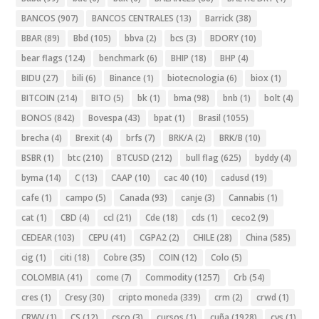
BANCOS
(907)
BANCOS CENTRALES
(13)
Barrick
(38)
BBAR
(89)
Bbd
(105)
bbva
(2)
bcs
(3)
BDORY
(10)
bear flags
(124)
benchmark
(6)
BHIP
(18)
BHP
(4)
BIDU
(27)
bili
(6)
Binance
(1)
biotecnologia
(6)
biox
(1)
BITCOIN
(214)
BITO
(5)
bk
(1)
bma
(98)
bnb
(1)
bolt
(4)
BONOS
(842)
Bovespa
(43)
bpat
(1)
Brasil
(1055)
brecha
(4)
Brexit
(4)
brfs
(7)
BRK/A
(2)
BRK/B
(10)
BSBR
(1)
btc
(210)
BTCUSD
(212)
bull flag
(625)
byddy
(4)
byma
(14)
C
(13)
CAAP
(10)
cac 40
(10)
cadusd
(19)
cafe
(1)
campo
(5)
Canada
(93)
canje
(3)
Cannabis
(1)
cat
(1)
CBD
(4)
ccl
(21)
Cde
(18)
cds
(1)
ceco2
(9)
CEDEAR
(103)
CEPU
(41)
CGPA2
(2)
CHILE
(28)
China
(585)
cig
(1)
citi
(18)
Cobre
(35)
COIN
(12)
Colo
(5)
COLOMBIA
(41)
come
(7)
Commodity
(1257)
Crb
(54)
cres
(1)
Cresy
(30)
cripto moneda
(339)
crm
(2)
crwd
(1)
CRWV
(1)
CS
(12)
csco
(3)
cursos
(1)
cuña
(1928)
cvs
(1)