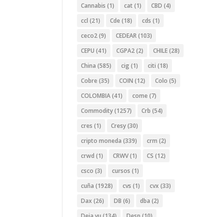
Cannabis
(1)
cat
(1)
CBD
(4)
ccl
(21)
Cde
(18)
cds
(1)
ceco2
(9)
CEDEAR
(103)
CEPU
(41)
CGPA2
(2)
CHILE
(28)
China
(585)
cig
(1)
citi
(18)
Cobre
(35)
COIN
(12)
Colo
(5)
COLOMBIA
(41)
come
(7)
Commodity
(1257)
Crb
(54)
cres
(1)
Cresy
(30)
cripto moneda
(339)
crm
(2)
crwd
(1)
CRWV
(1)
CS
(12)
csco
(3)
cursos
(1)
cuña
(1928)
cvs
(1)
cvx
(33)
Dax
(26)
DB
(6)
dba
(2)
Deja vu
(134)
Desp
(10)