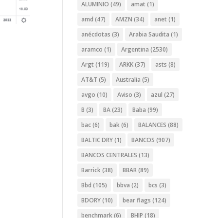
ALUMINIO
(49)
amat
(1)
amd
(47)
AMZN
(34)
anet
(1)
anécdotas
(3)
Arabia Saudita
(1)
aramco
(1)
Argentina
(2530)
Argt
(119)
ARKK
(37)
asts
(8)
AT&T
(5)
Australia
(5)
avgo
(10)
Aviso
(3)
azul
(27)
B
(3)
BA
(23)
Baba
(99)
bac
(6)
bak
(6)
BALANCES
(88)
BALTIC DRY
(1)
BANCOS
(907)
BANCOS CENTRALES
(13)
Barrick
(38)
BBAR
(89)
Bbd
(105)
bbva
(2)
bcs
(3)
BDORY
(10)
bear flags
(124)
benchmark
(6)
BHIP
(18)