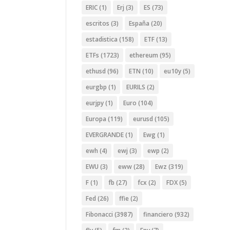
ERIC
(1)
Erj
(3)
ES
(73)
escritos
(3)
España
(20)
estadistica
(158)
ETF
(13)
ETFs
(1723)
ethereum
(95)
ethusd
(96)
ETN
(10)
eu10y
(5)
eurgbp
(1)
EURILS
(2)
eurjpy
(1)
Euro
(104)
Europa
(119)
eurusd
(105)
EVERGRANDE
(1)
Ewg
(1)
ewh
(4)
ewj
(3)
ewp
(2)
EWU
(3)
eww
(28)
Ewz
(319)
F
(1)
fb
(27)
fcx
(2)
FDX
(5)
Fed
(26)
ffie
(2)
Fibonacci
(3987)
financiero
(932)