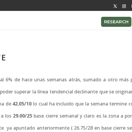
RESEARCH
TE
o al 6% de hace unas semanas atrás, sumado a otro más
poder superar la línea tendencial declinante que se origin
ona de
42.05/10
lo cual ha incluido que la semana termine c
 a los
29.00/25
base cierre semanal y claro es la zona a po
orte ya apuntado anteriormente ( 26.75/28 en base cierre s