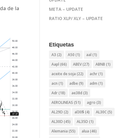
da de la
META – UPDATE
RATIO XLP/ XLY – UPDATE
Etiquetas
A3
(2)
A50
(1)
aal
(1)
Aapl
(66)
ABEV
(27)
ABNB
(1)
aceite de soja
(22)
achr
(1)
acn
(1)
adbe
(9)
adm
(1)
Adr
(18)
ae38d
(3)
AEROLINEAS
(51)
agro
(3)
AL29D
(2)
al30$
(4)
AL30C
(5)
AL30D
(45)
AL35D
(1)
Alemania
(55)
alua
(46)