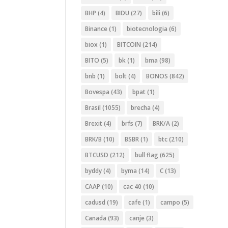
BHP
(4)
BIDU
(27)
bili
(6)
Binance
(1)
biotecnologia
(6)
biox
(1)
BITCOIN
(214)
BITO
(5)
bk
(1)
bma
(98)
bnb
(1)
bolt
(4)
BONOS
(842)
Bovespa
(43)
bpat
(1)
Brasil
(1055)
brecha
(4)
Brexit
(4)
brfs
(7)
BRK/A
(2)
BRK/B
(10)
BSBR
(1)
btc
(210)
BTCUSD
(212)
bull flag
(625)
byddy
(4)
byma
(14)
C
(13)
CAAP
(10)
cac 40
(10)
cadusd
(19)
cafe
(1)
campo
(5)
Canada
(93)
canje
(3)