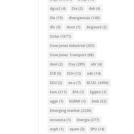
dgcu2
(4)
Dia
(2)
didi
(4)
Dis
(19)
divergencias
(140)
dlo
(3)
docn
(1)
dogeusd
(2)
Dolar
(1671)
Dow Jones Industrial
(265)
Dow Jones Transport
(88)
duol
(2)
Dxy
(289)
ebr
(4)
ECB
(5)
ECH
(12)
edn
(14)
EDU
(2)
ee.u
(7)
EE.UU.
(4496)
Eem
(211)
EFA
(1)
Egipto
(1)
egpt
(1)
EGRNF
(1)
Emb
(32)
Emerging market
(2236)
encuesta
(1)
Energia
(377)
enph
(1)
epam
(3)
EPU
(14)