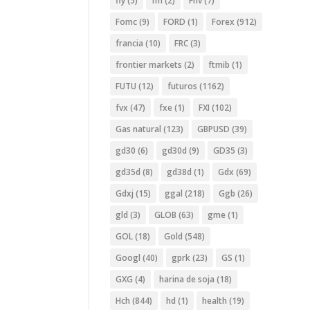
fly
(5)
fm
(2)
Fnv
(7)
Fomc
(9)
FORD
(1)
Forex
(912)
francia
(10)
FRC
(3)
frontier markets
(2)
ftmib
(1)
FUTU
(12)
futuros
(1162)
fvx
(47)
fxe
(1)
FXI
(102)
Gas natural
(123)
GBPUSD
(39)
gd30
(6)
gd30d
(9)
GD35
(3)
gd35d
(8)
gd38d
(1)
Gdx
(69)
Gdxj
(15)
ggal
(218)
Ggb
(26)
gld
(3)
GLOB
(63)
gme
(1)
GOL
(18)
Gold
(548)
Googl
(40)
gprk
(23)
GS
(1)
GXG
(4)
harina de soja
(18)
Hch
(844)
hd
(1)
health
(19)