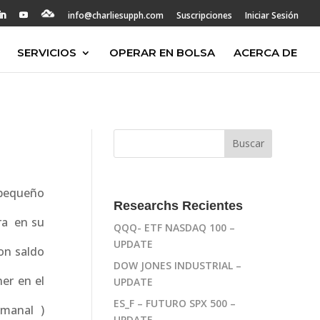
info@charliesupph.com
Suscripciones
Iniciar Sesión
SERVICIOS
OPERAR EN BOLSA
ACERCA DE
 pequeño
Researchs Recientes
ara en su
QQQ- ETF NASDAQ 100 –
UPDATE
on saldo
DOW JONES INDUSTRIAL –
ner en el
UPDATE
ES_F – FUTURO SPX 500 –
emanal )
UPDATE