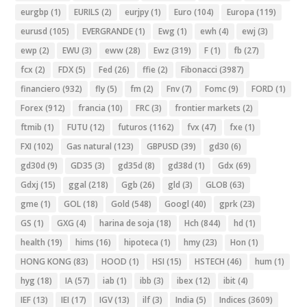
eurgbp
(1)
EURILS
(2)
eurjpy
(1)
Euro
(104)
Europa
(119)
eurusd
(105)
EVERGRANDE
(1)
Ewg
(1)
ewh
(4)
ewj
(3)
ewp
(2)
EWU
(3)
eww
(28)
Ewz
(319)
F
(1)
fb
(27)
fcx
(2)
FDX
(5)
Fed
(26)
ffie
(2)
Fibonacci
(3987)
financiero
(932)
fly
(5)
fm
(2)
Fnv
(7)
Fomc
(9)
FORD
(1)
Forex
(912)
francia
(10)
FRC
(3)
frontier markets
(2)
ftmib
(1)
FUTU
(12)
futuros
(1162)
fvx
(47)
fxe
(1)
FXI
(102)
Gas natural
(123)
GBPUSD
(39)
gd30
(6)
gd30d
(9)
GD35
(3)
gd35d
(8)
gd38d
(1)
Gdx
(69)
Gdxj
(15)
ggal
(218)
Ggb
(26)
gld
(3)
GLOB
(63)
gme
(1)
GOL
(18)
Gold
(548)
Googl
(40)
gprk
(23)
GS
(1)
GXG
(4)
harina de soja
(18)
Hch
(844)
hd
(1)
health
(19)
hims
(16)
hipoteca
(1)
hmy
(23)
Hon
(1)
HONG KONG
(83)
HOOD
(1)
HSI
(15)
HSTECH
(46)
hum
(1)
hyg
(18)
IA
(57)
iab
(1)
ibb
(3)
ibex
(12)
ibit
(4)
IEF
(13)
IEI
(17)
IGV
(13)
ilf
(3)
India
(5)
Indices
(3609)