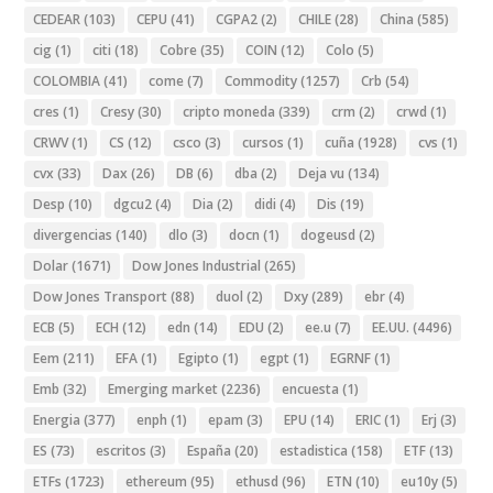
CEDEAR
(103)
CEPU
(41)
CGPA2
(2)
CHILE
(28)
China
(585)
cig
(1)
citi
(18)
Cobre
(35)
COIN
(12)
Colo
(5)
COLOMBIA
(41)
come
(7)
Commodity
(1257)
Crb
(54)
cres
(1)
Cresy
(30)
cripto moneda
(339)
crm
(2)
crwd
(1)
CRWV
(1)
CS
(12)
csco
(3)
cursos
(1)
cuña
(1928)
cvs
(1)
cvx
(33)
Dax
(26)
DB
(6)
dba
(2)
Deja vu
(134)
Desp
(10)
dgcu2
(4)
Dia
(2)
didi
(4)
Dis
(19)
divergencias
(140)
dlo
(3)
docn
(1)
dogeusd
(2)
Dolar
(1671)
Dow Jones Industrial
(265)
Dow Jones Transport
(88)
duol
(2)
Dxy
(289)
ebr
(4)
ECB
(5)
ECH
(12)
edn
(14)
EDU
(2)
ee.u
(7)
EE.UU.
(4496)
Eem
(211)
EFA
(1)
Egipto
(1)
egpt
(1)
EGRNF
(1)
Emb
(32)
Emerging market
(2236)
encuesta
(1)
Energia
(377)
enph
(1)
epam
(3)
EPU
(14)
ERIC
(1)
Erj
(3)
ES
(73)
escritos
(3)
España
(20)
estadistica
(158)
ETF
(13)
ETFs
(1723)
ethereum
(95)
ethusd
(96)
ETN
(10)
eu10y
(5)