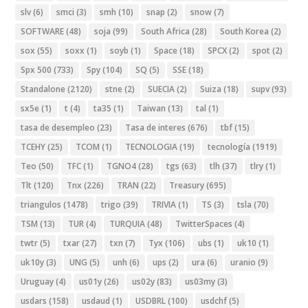
slv
(6)
smci
(3)
smh
(10)
snap
(2)
snow
(7)
SOFTWARE
(48)
soja
(99)
South Africa
(28)
South Korea
(2)
sox
(55)
soxx
(1)
soyb
(1)
Space
(18)
SPCX
(2)
spot
(2)
Spx 500
(733)
Spy
(104)
SQ
(5)
SSE
(18)
Standalone
(2120)
stne
(2)
SUECIA
(2)
Suiza
(18)
supv
(93)
sx5e
(1)
t
(4)
ta35
(1)
Taiwan
(13)
tal
(1)
tasa de desempleo
(23)
Tasa de interes
(676)
tbf
(15)
TCEHY
(25)
TCOM
(1)
TECNOLOGIA
(19)
tecnología
(1919)
Teo
(50)
TFC
(1)
TGNO4
(28)
tgs
(63)
tlh
(37)
tlry
(1)
Tlt
(120)
Tnx
(226)
TRAN
(22)
Treasury
(695)
triangulos
(1478)
trigo
(39)
TRIVIA
(1)
TS
(3)
tsla
(70)
TSM
(13)
TUR
(4)
TURQUIA
(48)
TwitterSpaces
(4)
twtr
(5)
txar
(27)
txn
(7)
Tyx
(106)
ubs
(1)
uk10
(1)
uk10y
(3)
UNG
(5)
unh
(6)
ups
(2)
ura
(6)
uranio
(9)
Uruguay
(4)
us01y
(26)
us02y
(83)
us03my
(3)
usdars
(158)
usdaud
(1)
USDBRL
(100)
usdchf
(5)