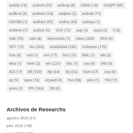
usdclp
(18)
usdcnh
(33)
usdcop
(8)
USDILS
(9)
USDJPY
(65)
usdkrw
(2)
usdmxn
(24)
usdpen
(2)
usdrub
(11)
USDSEK
(1)
usdtars
(55)
usdtry
(44)
usduyu
(1)
usdwon
(1)
usdzar
(5)
USO
(12)
uup
(2)
uuuu
(2)
V
(3)
Vale
(70)
valo
(6)
Venezuela
(1)
video
(200)
VISA
(6)
VIST
(77)
Vix
(200)
volatilidad
(236)
Volumen
(170)
Vvix
(6)
vxd
(1)
vxn
(17)
Vxx
(15)
WAL
(1)
wb
(2)
wba
(1)
wmt
(2)
wti
(221)
XAL
(1)
xau
(5)
xhb
(3)
XLE
(17)
Xlf
(104)
Xlp
(34)
Xly
(32)
Xom
(27)
xop
(6)
xp
(5)
xpev
(12)
xrpusd
(3)
Yen
(58)
yinn
(1)
YM
(17)
ymm
(1)
YPF
(164)
ZM
(6)
Archivos de Researchs
agosto 2026
(31)
julio 2026
(140)