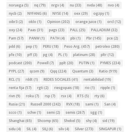
noruega
(5)
nq
(79)
nrgv
(4)
nu
(33)
nvda
(48)
nvo
(4)
nycb
(2)
NYFANG
(6)
NYSE
(14)
oex
(29)
ogzpy
(1)
oibr3
(2)
oklo
(1)
Opinion
(202)
orange juice
(1)
orcl
(12)
oxy
(24)
Paas
(31)
pags
(23)
PALL
(25)
PALLADIUM
(32)
Pam
(57)
PANW
(1)
PATH
(4)
pbi
(1)
Pbr
(145)
pce
(2)
pdd
(6)
pep
(1)
PERU
(18)
Peso Arg.
(457)
petroleo
(280)
pfe
(10)
pff
(3)
pg
(4)
PL
(1)
platinum
(28)
pltr
(12)
podcast
(200)
Powell
(7)
pplt
(20)
PUTIN
(1)
PYMES
(234)
PYPL
(27)
qcom
(9)
Qqq
(224)
Quantum
(3)
Ratio
(919)
RCL
(1)
rddt
(1)
REDES SOCIALES
(41)
rentabilidad
(19)
renta fija
(57)
rgti
(2)
riesgopais
(18)
rio
(1)
ripple
(1)
rivn
(9)
roku
(7)
rsp
(7)
rsx
(4)
RTS
(5)
rty
(6)
Rusia
(21)
Russell 2000
(242)
RVX
(18)
sami
(1)
San
(4)
scco
(1)
schw
(1)
semi
(2)
semis
(267)
sgg
(1)
Shanghai
(65)
Shcomp
(65)
Shekel
(5)
shy
(4)
sid
(19)
sidu
(4)
SIL
(4)
SILJ
(6)
silv
(4)
Silver
(273)
SINGAPUR
(1)