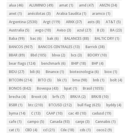
alua
(46)
ALUMINIO
(49)
amat
(1)
amd
(47)
AMZN
(34)
anet
(1)
anécdotas
(3)
Arabia Saudita
(1)
aramco
(1)
Argentina
(2530)
Argt
(119)
ARKK
(37)
asts
(8)
AT&T
(5)
Australia
(5)
avgo
(10)
Aviso
(3)
azul
(27)
B
(3)
BA
(23)
Baba
(99)
bac
(6)
bak
(6)
BALANCES
(88)
BALTIC DRY
(1)
BANCOS
(907)
BANCOS CENTRALES
(13)
Barrick
(38)
BBAR
(89)
Bbd
(105)
bbva
(2)
bcs
(3)
BDORY
(10)
bear flags
(124)
benchmark
(6)
BHIP
(18)
BHP
(4)
BIDU
(27)
bili
(6)
Binance
(1)
biotecnologia
(6)
biox
(1)
BITCOIN
(214)
BITO
(5)
bk
(1)
bma
(98)
bnb
(1)
bolt
(4)
BONOS
(842)
Bovespa
(43)
bpat
(1)
Brasil
(1055)
brecha
(4)
Brexit
(4)
brfs
(7)
BRK/A
(2)
BRK/B
(10)
BSBR
(1)
btc
(210)
BTCUSD
(212)
bull flag
(625)
byddy
(4)
byma
(14)
C
(13)
CAAP
(10)
cac 40
(10)
cadusd
(19)
cafe
(1)
campo
(5)
Canada
(93)
canje
(3)
Cannabis
(1)
cat
(1)
CBD
(4)
ccl
(21)
Cde
(18)
cds
(1)
ceco2
(9)