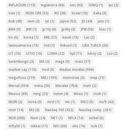
INFLACION
(113)
Inglaterra
(60)
intc
(60)
IONQ
(1)
ipc
(2)
iren
(1)
IRON ORE
(55)
IRS
(38)
Israel
(10)
Italia
(3)
Itub
(48)
iwm
(3)
iyt
(1)
Japon
(92)
JD
(44)
Jets
(1)
JMIA
(9)
JNK
(1)
jp10y
(6)
jp40y
(3)
JPM
(50)
klac
(1)
ko
(6)
korea
(1)
KRE
(21)
kweb
(16)
Lac
(2)
latinoamerica
(15)
lcid
(1)
linkusd
(1)
LIRA TURCA
(26)
LIT
(10)
LITIO
(10)
LOMA
(22)
lqd
(11)
lukoy
(2)
Luv
(2)
luxemburgo
(2)
MA
(2)
mags
(9)
maiz
(37)
market cap
(110)
mcd
(5)
Medias moviles
(996)
megafono
(219)
MELI
(109)
memorias
(3)
mep
(21)
Merval
(594)
meta
(30)
Metales
(784)
metr
(2)
Mexico
(69)
mirg
(23)
mmm
(4)
Moex
(1)
moh
(1)
MORI
(2)
mrna
(3)
mrvl
(1)
ms
(1)
MSCI
(5)
msft
(42)
mstr
(14)
MU
(3)
Nasdaq 100
(422)
Nasdaq comp.
(201)
NDX
(388)
Nem
(24)
NET
(1)
NFLX
(14)
nickel
(6)
nifty50
(1)
nikkei
(11)
NIO
(60)
nke
(16)
nok
(1)