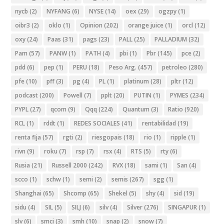
nycb
(2)
NYFANG
(6)
NYSE
(14)
oex
(29)
ogzpy
(1)
oibr3
(2)
oklo
(1)
Opinion
(202)
orange juice
(1)
orcl
(12)
oxy
(24)
Paas
(31)
pags
(23)
PALL
(25)
PALLADIUM
(32)
Pam
(57)
PANW
(1)
PATH
(4)
pbi
(1)
Pbr
(145)
pce
(2)
pdd
(6)
pep
(1)
PERU
(18)
Peso Arg.
(457)
petroleo
(280)
pfe
(10)
pff
(3)
pg
(4)
PL
(1)
platinum
(28)
pltr
(12)
podcast
(200)
Powell
(7)
pplt
(20)
PUTIN
(1)
PYMES
(234)
PYPL
(27)
qcom
(9)
Qqq
(224)
Quantum
(3)
Ratio
(920)
RCL
(1)
rddt
(1)
REDES SOCIALES
(41)
rentabilidad
(19)
renta fija
(57)
rgti
(2)
riesgopais
(18)
rio
(1)
ripple
(1)
rivn
(9)
roku
(7)
rsp
(7)
rsx
(4)
RTS
(5)
rty
(6)
Rusia
(21)
Russell 2000
(242)
RVX
(18)
sami
(1)
San
(4)
scco
(1)
schw
(1)
semi
(2)
semis
(267)
sgg
(1)
Shanghai
(65)
Shcomp
(65)
Shekel
(5)
shy
(4)
sid
(19)
sidu
(4)
SIL
(5)
SILJ
(6)
silv
(4)
Silver
(276)
SINGAPUR
(1)
slv
(6)
smci
(3)
smh
(10)
snap
(2)
snow
(7)