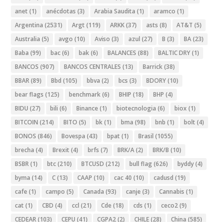
anet
(1)
anécdotas
(3)
Arabia Saudita
(1)
aramco
(1)
Argentina
(2531)
Argt
(119)
ARKK
(37)
asts
(8)
AT&T
(5)
Australia
(5)
avgo
(10)
Aviso
(3)
azul
(27)
B
(3)
BA
(23)
Baba
(99)
bac
(6)
bak
(6)
BALANCES
(88)
BALTIC DRY
(1)
BANCOS
(907)
BANCOS CENTRALES
(13)
Barrick
(38)
BBAR
(89)
Bbd
(105)
bbva
(2)
bcs
(3)
BDORY
(10)
bear flags
(125)
benchmark
(6)
BHIP
(18)
BHP
(4)
BIDU
(27)
bili
(6)
Binance
(1)
biotecnologia
(6)
biox
(1)
BITCOIN
(214)
BITO
(5)
bk
(1)
bma
(98)
bnb
(1)
bolt
(4)
BONOS
(846)
Bovespa
(43)
bpat
(1)
Brasil
(1055)
brecha
(4)
Brexit
(4)
brfs
(7)
BRK/A
(2)
BRK/B
(10)
BSBR
(1)
btc
(210)
BTCUSD
(212)
bull flag
(626)
byddy
(4)
byma
(14)
C
(13)
CAAP
(10)
cac 40
(10)
cadusd
(19)
cafe
(1)
campo
(5)
Canada
(93)
canje
(3)
Cannabis
(1)
cat
(1)
CBD
(4)
ccl
(21)
Cde
(18)
cds
(1)
ceco2
(9)
CEDEAR
(103)
CEPU
(41)
CGPA2
(2)
CHILE
(28)
China
(585)