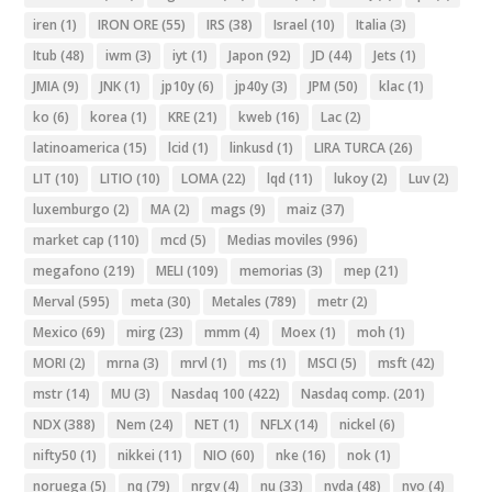
iren
(1)
IRON ORE
(55)
IRS
(38)
Israel
(10)
Italia
(3)
Itub
(48)
iwm
(3)
iyt
(1)
Japon
(92)
JD
(44)
Jets
(1)
JMIA
(9)
JNK
(1)
jp10y
(6)
jp40y
(3)
JPM
(50)
klac
(1)
ko
(6)
korea
(1)
KRE
(21)
kweb
(16)
Lac
(2)
latinoamerica
(15)
lcid
(1)
linkusd
(1)
LIRA TURCA
(26)
LIT
(10)
LITIO
(10)
LOMA
(22)
lqd
(11)
lukoy
(2)
Luv
(2)
luxemburgo
(2)
MA
(2)
mags
(9)
maiz
(37)
market cap
(110)
mcd
(5)
Medias moviles
(996)
megafono
(219)
MELI
(109)
memorias
(3)
mep
(21)
Merval
(595)
meta
(30)
Metales
(789)
metr
(2)
Mexico
(69)
mirg
(23)
mmm
(4)
Moex
(1)
moh
(1)
MORI
(2)
mrna
(3)
mrvl
(1)
ms
(1)
MSCI
(5)
msft
(42)
mstr
(14)
MU
(3)
Nasdaq 100
(422)
Nasdaq comp.
(201)
NDX
(388)
Nem
(24)
NET
(1)
NFLX
(14)
nickel
(6)
nifty50
(1)
nikkei
(11)
NIO
(60)
nke
(16)
nok
(1)
noruega
(5)
nq
(79)
nrgv
(4)
nu
(33)
nvda
(48)
nvo
(4)