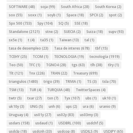
SOFTWARE
(48)
soja
(99)
South Africa
(28)
South Korea
(2)
sox
(55)
soxx
(1)
soyb
(1)
Space
(18)
SPCX
(2)
spot
(2)
Spx 500
(733)
Spy
(104)
SQ
(5)
SSE
(18)
Standalone
(2121)
stne
(2)
SUECIA
(2)
Suiza
(18)
supv
(93)
sx5e
(1)
t
(4)
ta35
(1)
Taiwan
(13)
tal
(1)
tasa de desempleo
(23)
Tasa de interes
(678)
tbf
(15)
TCEHY
(25)
TCOM
(1)
TECNOLOGIA
(19)
tecnología
(1919)
Teo
(50)
TFC
(1)
TGNO4
(28)
tgs
(63)
tlh
(38)
tlry
(1)
Tlt
(121)
Tnx
(226)
TRAN
(22)
Treasury
(699)
triangulos
(1480)
trigo
(39)
TRIVIA
(1)
TS
(3)
tsla
(70)
TSM
(13)
TUR
(4)
TURQUIA
(48)
TwitterSpaces
(4)
twtr
(5)
txar
(27)
txn
(7)
Tyx
(107)
ubs
(1)
uk10
(1)
uk10y
(3)
UNG
(5)
unh
(6)
ups
(2)
ura
(6)
uranio
(9)
Uruguay
(4)
us01y
(27)
us02y
(83)
us03my
(3)
usdars
(158)
usdaud
(1)
USDBRL
(100)
usdchf
(5)
usdclp
(18)
usdcnh
(33)
usdcop
(8)
USDILS
(9)
USDJPY
(65)