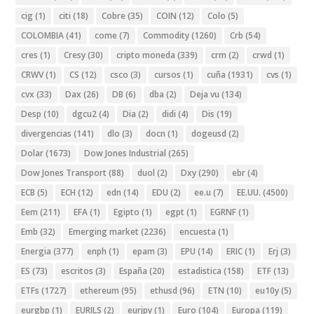
cig
(1)
citi
(18)
Cobre
(35)
COIN
(12)
Colo
(5)
COLOMBIA
(41)
come
(7)
Commodity
(1260)
Crb
(54)
cres
(1)
Cresy
(30)
cripto moneda
(339)
crm
(2)
crwd
(1)
CRWV
(1)
CS
(12)
csco
(3)
cursos
(1)
cuña
(1931)
cvs
(1)
cvx
(33)
Dax
(26)
DB
(6)
dba
(2)
Deja vu
(134)
Desp
(10)
dgcu2
(4)
Dia
(2)
didi
(4)
Dis
(19)
divergencias
(141)
dlo
(3)
docn
(1)
dogeusd
(2)
Dolar
(1673)
Dow Jones Industrial
(265)
Dow Jones Transport
(88)
duol
(2)
Dxy
(290)
ebr
(4)
ECB
(5)
ECH
(12)
edn
(14)
EDU
(2)
ee.u
(7)
EE.UU.
(4500)
Eem
(211)
EFA
(1)
Egipto
(1)
egpt
(1)
EGRNF
(1)
Emb
(32)
Emerging market
(2236)
encuesta
(1)
Energia
(377)
enph
(1)
epam
(3)
EPU
(14)
ERIC
(1)
Erj
(3)
ES
(73)
escritos
(3)
España
(20)
estadistica
(158)
ETF
(13)
ETFs
(1727)
ethereum
(95)
ethusd
(96)
ETN
(10)
eu10y
(5)
eurgbp
(1)
EURILS
(2)
eurjpy
(1)
Euro
(104)
Europa
(119)