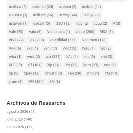
usdkrw
(2)
usdmxn
(24)
usdpen
(2)
usdrub
(11)
USDSEK
(1)
usdtars
(55)
usdtry
(44)
usduyu
(1)
usdwon
(1)
usdzar
(5)
USO
(12)
uup
(2)
uuuu
(2)
V
(3)
Vale
(70)
valo
(6)
Venezuela
(1)
video
(200)
VISA
(6)
VIST
(77)
Vix
(200)
volatilidad
(236)
Volumen
(170)
Vvix
(6)
vxd
(1)
vxn
(17)
Vxx
(15)
WAL
(1)
wb
(2)
wba
(1)
wmt
(2)
wti
(221)
XAL
(1)
xau
(5)
xhb
(3)
XLE
(17)
Xlf
(104)
Xlp
(34)
Xly
(32)
Xom
(27)
xop
(6)
xp
(5)
xpev
(12)
xrpusd
(3)
Yen
(58)
yinn
(1)
YM
(17)
ymm
(1)
YPF
(164)
ZM
(6)
Archivos de Researchs
agosto 2026
(42)
julio 2026
(140)
junio 2026
(139)