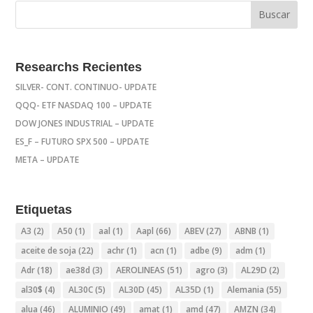
Researchs Recientes
SILVER- CONT. CONTINUO- UPDATE
QQQ- ETF NASDAQ 100 – UPDATE
DOW JONES INDUSTRIAL – UPDATE
ES_F – FUTURO SPX 500 – UPDATE
META – UPDATE
Etiquetas
A3
(2)
A50
(1)
aal
(1)
Aapl
(66)
ABEV
(27)
ABNB
(1)
aceite de soja
(22)
achr
(1)
acn
(1)
adbe
(9)
adm
(1)
Adr
(18)
ae38d
(3)
AEROLINEAS
(51)
agro
(3)
AL29D
(2)
al30$
(4)
AL30C
(5)
AL30D
(45)
AL35D
(1)
Alemania
(55)
alua
(46)
ALUMINIO
(49)
amat
(1)
amd
(47)
AMZN
(34)