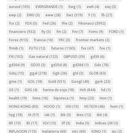
eurusd
(105)
EVERGRANDE
(1)
Ewg
(1)
ewh
(4)
ewj
(3)
ewp
(2)
EWU
(3)
eww
(28)
Ewz
(319)
F
(1)
fb
(27)
fcx
(2)
FDX
(5)
Fed
(26)
ffie
(2)
Fibonacci
(3992)
financiero
(932)
fly
(5)
fm
(2)
Fnv
(7)
Fomc
(9)
FORD
(1)
Forex
(913)
francia
(10)
FRC
(3)
frontier markets
(2)
ftmib
(1)
FUTU
(12)
futuros
(1165)
fvx
(47)
fxe
(1)
FXI
(102)
Gas natural
(123)
GBPUSD
(39)
gd30
(6)
gd30d
(9)
GD35
(3)
gd35d
(8)
gd38d
(1)
Gdx
(70)
Gdxj
(15)
ggal
(218)
Ggb
(26)
gld
(3)
GLOB
(63)
gme
(1)
GOL
(18)
Gold
(551)
Googl
(40)
gprk
(23)
GS
(1)
GXG
(4)
harina de soja
(18)
Hch
(844)
hd
(1)
health
(19)
hims
(16)
hipoteca
(1)
hmy
(23)
Hon
(1)
HONG KONG
(83)
HOOD
(1)
HSI
(15)
HSTECH
(46)
hum
(1)
hyg
(18)
IA
(57)
iab
(1)
ibb
(3)
ibex
(12)
ibit
(4)
IEF
(13)
IEI
(17)
IGV
(13)
ilf
(3)
India
(5)
Indices
(3612)
INFLACION
(113)
Inglaterra
(60)
intc
(60)
IONQ
(1)
ipc
(2)