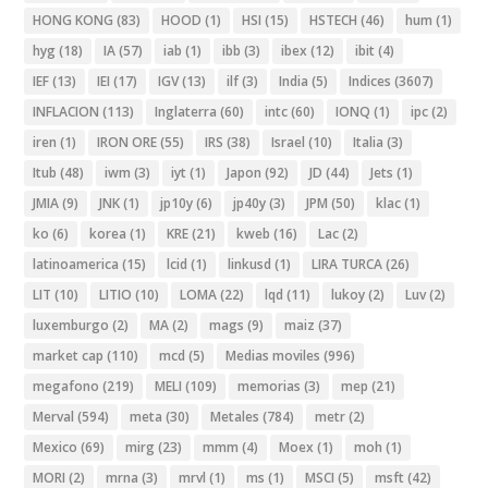
HONG KONG
(83)
HOOD
(1)
HSI
(15)
HSTECH
(46)
hum
(1)
hyg
(18)
IA
(57)
iab
(1)
ibb
(3)
ibex
(12)
ibit
(4)
IEF
(13)
IEI
(17)
IGV
(13)
ilf
(3)
India
(5)
Indices
(3607)
INFLACION
(113)
Inglaterra
(60)
intc
(60)
IONQ
(1)
ipc
(2)
iren
(1)
IRON ORE
(55)
IRS
(38)
Israel
(10)
Italia
(3)
Itub
(48)
iwm
(3)
iyt
(1)
Japon
(92)
JD
(44)
Jets
(1)
JMIA
(9)
JNK
(1)
jp10y
(6)
jp40y
(3)
JPM
(50)
klac
(1)
ko
(6)
korea
(1)
KRE
(21)
kweb
(16)
Lac
(2)
latinoamerica
(15)
lcid
(1)
linkusd
(1)
LIRA TURCA
(26)
LIT
(10)
LITIO
(10)
LOMA
(22)
lqd
(11)
lukoy
(2)
Luv
(2)
luxemburgo
(2)
MA
(2)
mags
(9)
maiz
(37)
market cap
(110)
mcd
(5)
Medias moviles
(996)
megafono
(219)
MELI
(109)
memorias
(3)
mep
(21)
Merval
(594)
meta
(30)
Metales
(784)
metr
(2)
Mexico
(69)
mirg
(23)
mmm
(4)
Moex
(1)
moh
(1)
MORI
(2)
mrna
(3)
mrvl
(1)
ms
(1)
MSCI
(5)
msft
(42)