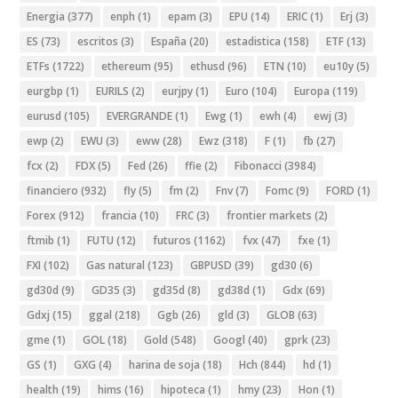
Energia
(377)
enph
(1)
epam
(3)
EPU
(14)
ERIC
(1)
Erj
(3)
ES
(73)
escritos
(3)
España
(20)
estadistica
(158)
ETF
(13)
ETFs
(1722)
ethereum
(95)
ethusd
(96)
ETN
(10)
eu10y
(5)
eurgbp
(1)
EURILS
(2)
eurjpy
(1)
Euro
(104)
Europa
(119)
eurusd
(105)
EVERGRANDE
(1)
Ewg
(1)
ewh
(4)
ewj
(3)
ewp
(2)
EWU
(3)
eww
(28)
Ewz
(318)
F
(1)
fb
(27)
fcx
(2)
FDX
(5)
Fed
(26)
ffie
(2)
Fibonacci
(3984)
financiero
(932)
fly
(5)
fm
(2)
Fnv
(7)
Fomc
(9)
FORD
(1)
Forex
(912)
francia
(10)
FRC
(3)
frontier markets
(2)
ftmib
(1)
FUTU
(12)
futuros
(1162)
fvx
(47)
fxe
(1)
FXI
(102)
Gas natural
(123)
GBPUSD
(39)
gd30
(6)
gd30d
(9)
GD35
(3)
gd35d
(8)
gd38d
(1)
Gdx
(69)
Gdxj
(15)
ggal
(218)
Ggb
(26)
gld
(3)
GLOB
(63)
gme
(1)
GOL
(18)
Gold
(548)
Googl
(40)
gprk
(23)
GS
(1)
GXG
(4)
harina de soja
(18)
Hch
(844)
hd
(1)
health
(19)
hims
(16)
hipoteca
(1)
hmy
(23)
Hon
(1)