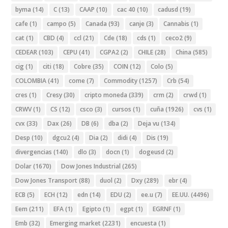
byma
(14)
C
(13)
CAAP
(10)
cac 40
(10)
cadusd
(19)
cafe
(1)
campo
(5)
Canada
(93)
canje
(3)
Cannabis
(1)
cat
(1)
CBD
(4)
ccl
(21)
Cde
(18)
cds
(1)
ceco2
(9)
CEDEAR
(103)
CEPU
(41)
CGPA2
(2)
CHILE
(28)
China
(585)
cig
(1)
citi
(18)
Cobre
(35)
COIN
(12)
Colo
(5)
COLOMBIA
(41)
come
(7)
Commodity
(1257)
Crb
(54)
cres
(1)
Cresy
(30)
cripto moneda
(339)
crm
(2)
crwd
(1)
CRWV
(1)
CS
(12)
csco
(3)
cursos
(1)
cuña
(1926)
cvs
(1)
cvx
(33)
Dax
(26)
DB
(6)
dba
(2)
Deja vu
(134)
Desp
(10)
dgcu2
(4)
Dia
(2)
didi
(4)
Dis
(19)
divergencias
(140)
dlo
(3)
docn
(1)
dogeusd
(2)
Dolar
(1670)
Dow Jones Industrial
(265)
Dow Jones Transport
(88)
duol
(2)
Dxy
(289)
ebr
(4)
ECB
(5)
ECH
(12)
edn
(14)
EDU
(2)
ee.u
(7)
EE.UU.
(4496)
Eem
(211)
EFA
(1)
Egipto
(1)
egpt
(1)
EGRNF
(1)
Emb
(32)
Emerging market
(2231)
encuesta
(1)