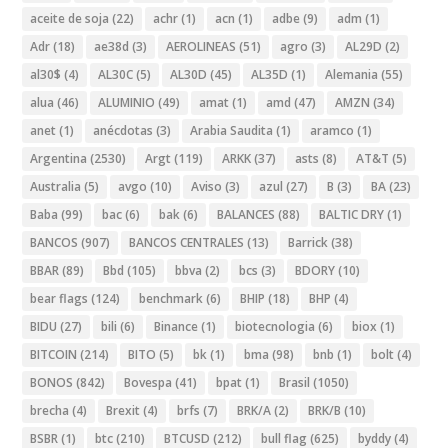
aceite de soja
(22)
achr
(1)
acn
(1)
adbe
(9)
adm
(1)
Adr
(18)
ae38d
(3)
AEROLINEAS
(51)
agro
(3)
AL29D
(2)
al30$
(4)
AL30C
(5)
AL30D
(45)
AL35D
(1)
Alemania
(55)
alua
(46)
ALUMINIO
(49)
amat
(1)
amd
(47)
AMZN
(34)
anet
(1)
anécdotas
(3)
Arabia Saudita
(1)
aramco
(1)
Argentina
(2530)
Argt
(119)
ARKK
(37)
asts
(8)
AT&T
(5)
Australia
(5)
avgo
(10)
Aviso
(3)
azul
(27)
B
(3)
BA
(23)
Baba
(99)
bac
(6)
bak
(6)
BALANCES
(88)
BALTIC DRY
(1)
BANCOS
(907)
BANCOS CENTRALES
(13)
Barrick
(38)
BBAR
(89)
Bbd
(105)
bbva
(2)
bcs
(3)
BDORY
(10)
bear flags
(124)
benchmark
(6)
BHIP
(18)
BHP
(4)
BIDU
(27)
bili
(6)
Binance
(1)
biotecnologia
(6)
biox
(1)
BITCOIN
(214)
BITO
(5)
bk
(1)
bma
(98)
bnb
(1)
bolt
(4)
BONOS
(842)
Bovespa
(41)
bpat
(1)
Brasil
(1050)
brecha
(4)
Brexit
(4)
brfs
(7)
BRK/A
(2)
BRK/B
(10)
BSBR
(1)
btc
(210)
BTCUSD
(212)
bull flag
(625)
byddy
(4)