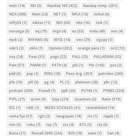
mstr
(14)
MU
(3)
Nasdaq 100
(422)
Nasdaq comp.
(201)
NDX
(388)
Nem
(24)
NET
(1)
NFLX
(14)
nickel
(6)
nifty50
(1)
nikkei
(11)
NIO
(60)
nke
(16)
nok
(1)
noruega
(5)
nq
(79)
nrgv
(4)
nu
(33)
nvda
(48)
nvo
(4)
nycb
(2)
NYFANG
(6)
NYSE
(14)
oex
(29)
ogzpy
(1)
oibr3
(2)
oklo
(1)
Opinion
(202)
orange juice
(1)
orcl
(12)
oxy
(24)
Paas
(31)
pags
(22)
PALL
(25)
PALLADIUM
(32)
Pam
(57)
PANW
(1)
PATH
(4)
pbi
(1)
Pbr
(145)
pce
(2)
pdd
(6)
pep
(1)
PERU
(18)
Peso Arg.
(457)
petroleo
(280)
pfe
(10)
pff
(3)
pg
(4)
PL
(1)
platinum
(28)
pltr
(12)
podcast
(200)
Powell
(7)
pplt
(20)
PUTIN
(1)
PYMES
(234)
PYPL
(27)
qcom
(9)
Qqq
(224)
Quantum
(3)
Ratio
(919)
RCL
(1)
rddt
(1)
REDES SOCIALES
(41)
rentabilidad
(19)
renta fija
(57)
rgti
(2)
riesgopais
(18)
rio
(1)
ripple
(1)
rivn
(9)
roku
(7)
rsp
(7)
rsx
(4)
RTS
(5)
rty
(6)
Rusia
(21)
Russell 2000
(242)
RVX
(18)
sami
(1)
San
(4)