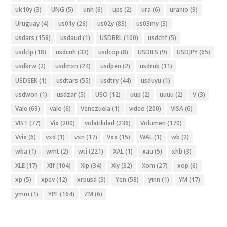
uk10y
(3)
UNG
(5)
unh
(6)
ups
(2)
ura
(6)
uranio
(9)
Uruguay
(4)
us01y
(26)
us02y
(83)
us03my
(3)
usdars
(158)
usdaud
(1)
USDBRL
(100)
usdchf
(5)
usdclp
(18)
usdcnh
(33)
usdcop
(8)
USDILS
(9)
USDJPY
(65)
usdkrw
(2)
usdmxn
(24)
usdpen
(2)
usdrub
(11)
USDSEK
(1)
usdtars
(55)
usdtry
(44)
usduyu
(1)
usdwon
(1)
usdzar
(5)
USO
(12)
uup
(2)
uuuu
(2)
V
(3)
Vale
(69)
valo
(6)
Venezuela
(1)
video
(200)
VISA
(6)
VIST
(77)
Vix
(200)
volatilidad
(236)
Volumen
(170)
Vvix
(6)
vxd
(1)
vxn
(17)
Vxx
(15)
WAL
(1)
wb
(2)
wba
(1)
wmt
(2)
wti
(221)
XAL
(1)
xau
(5)
xhb
(3)
XLE
(17)
Xlf
(104)
Xlp
(34)
Xly
(32)
Xom
(27)
xop
(6)
xp
(5)
xpev
(12)
xrpusd
(3)
Yen
(58)
yinn
(1)
YM
(17)
ymm
(1)
YPF
(164)
ZM
(6)