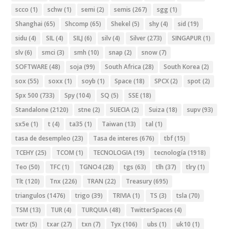
scco
(1)
schw
(1)
semi
(2)
semis
(267)
sgg
(1)
Shanghai
(65)
Shcomp
(65)
Shekel
(5)
shy
(4)
sid
(19)
sidu
(4)
SIL
(4)
SILJ
(6)
silv
(4)
Silver
(273)
SINGAPUR
(1)
slv
(6)
smci
(3)
smh
(10)
snap
(2)
snow
(7)
SOFTWARE
(48)
soja
(99)
South Africa
(28)
South Korea
(2)
sox
(55)
soxx
(1)
soyb
(1)
Space
(18)
SPCX
(2)
spot
(2)
Spx 500
(733)
Spy
(104)
SQ
(5)
SSE
(18)
Standalone
(2120)
stne
(2)
SUECIA
(2)
Suiza
(18)
supv
(93)
sx5e
(1)
t
(4)
ta35
(1)
Taiwan
(13)
tal
(1)
tasa de desempleo
(23)
Tasa de interes
(676)
tbf
(15)
TCEHY
(25)
TCOM
(1)
TECNOLOGIA
(19)
tecnología
(1918)
Teo
(50)
TFC
(1)
TGNO4
(28)
tgs
(63)
tlh
(37)
tlry
(1)
Tlt
(120)
Tnx
(226)
TRAN
(22)
Treasury
(695)
triangulos
(1476)
trigo
(39)
TRIVIA
(1)
TS
(3)
tsla
(70)
TSM
(13)
TUR
(4)
TURQUIA
(48)
TwitterSpaces
(4)
twtr
(5)
txar
(27)
txn
(7)
Tyx
(106)
ubs
(1)
uk10
(1)