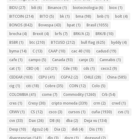
BIDU
(27)
bili
(6)
Binance
(1)
biotecnologia
(6)
biox
(1)
BITCOIN
(214)
BITO
(5)
bk
(1)
bma
(98)
bnb
(1)
bolt
(4)
BONOS
(842)
Bovespa
(43)
bpat
(1)
Brasil
(1055)
brecha
(4)
Brexit
(4)
brfs
(7)
BRK/A
(2)
BRK/B
(10)
BSBR
(1)
btc
(210)
BTCUSD
(212)
bull flag
(625)
byddy
(4)
byma
(14)
C
(13)
CAAP
(10)
cac 40
(10)
cadusd
(19)
cafe
(1)
campo
(5)
Canada
(93)
canje
(3)
Cannabis
(1)
cat
(1)
CBD
(4)
ccl
(21)
Cde
(18)
cds
(1)
ceco2
(9)
CEDEAR
(103)
CEPU
(41)
CGPA2
(2)
CHILE
(28)
China
(585)
cig
(1)
citi
(18)
Cobre
(35)
COIN
(12)
Colo
(5)
COLOMBIA
(41)
come
(7)
Commodity
(1260)
Crb
(54)
cres
(1)
Cresy
(30)
cripto moneda
(339)
crm
(2)
crwd
(1)
CRWV
(1)
CS
(12)
csco
(3)
cursos
(1)
cuña
(1930)
cvs
(1)
cvx
(33)
Dax
(26)
DB
(6)
dba
(2)
Deja vu
(134)
Desp
(10)
dgcu2
(4)
Dia
(2)
didi
(4)
Dis
(19)
divergencias
(141)
dlo
(3)
docn
(1)
dogeusd
(2)