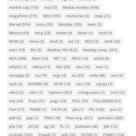
market cap
(110)
mcd
(5)
Medias moviles
(996)
megafono
(219)
MELI
(109)
memorias
(3)
mep
(21)
Merval
(594)
meta
(30)
Metales
(789)
metr
(2)
Mexico
(69)
mirg
(23)
mmm
(4)
Moex
(1)
moh
(1)
MORI
(2)
mrna
(3)
mrvl
(1)
ms
(1)
MSCI
(5)
msft
(42)
mstr
(14)
MU
(3)
Nasdaq 100
(422)
Nasdaq comp.
(201)
NDX
(388)
Nem
(24)
NET
(1)
NFLX
(14)
nickel
(6)
nifty50
(1)
nikkei
(11)
NIO
(60)
nke
(16)
nok
(1)
noruega
(5)
nq
(79)
nrgv
(4)
nu
(33)
nvda
(48)
nvo
(4)
nycb
(2)
NYFANG
(6)
NYSE
(14)
oex
(29)
ogzpy
(1)
oibr3
(2)
oklo
(1)
Opinion
(202)
orange juice
(1)
orcl
(12)
oxy
(24)
Paas
(31)
pags
(23)
PALL
(25)
PALLADIUM
(32)
Pam
(57)
PANW
(1)
PATH
(4)
pbi
(1)
Pbr
(145)
pce
(2)
pdd
(6)
pep
(1)
PERU
(18)
Peso Arg.
(457)
petroleo
(280)
pfe
(10)
pff
(3)
pg
(4)
PL
(1)
platinum
(28)
pltr
(12)
podcast
(200)
Powell
(7)
pplt
(20)
PUTIN
(1)
PYMES
(234)