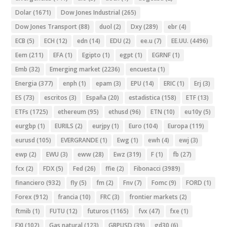
Dolar
(1671)
Dow Jones Industrial
(265)
Dow Jones Transport
(88)
duol
(2)
Dxy
(289)
ebr
(4)
ECB
(5)
ECH
(12)
edn
(14)
EDU
(2)
ee.u
(7)
EE.UU.
(4496)
Eem
(211)
EFA
(1)
Egipto
(1)
egpt
(1)
EGRNF
(1)
Emb
(32)
Emerging market
(2236)
encuesta
(1)
Energia
(377)
enph
(1)
epam
(3)
EPU
(14)
ERIC
(1)
Erj
(3)
ES
(73)
escritos
(3)
España
(20)
estadistica
(158)
ETF
(13)
ETFs
(1725)
ethereum
(95)
ethusd
(96)
ETN
(10)
eu10y
(5)
eurgbp
(1)
EURILS
(2)
eurjpy
(1)
Euro
(104)
Europa
(119)
eurusd
(105)
EVERGRANDE
(1)
Ewg
(1)
ewh
(4)
ewj
(3)
ewp
(2)
EWU
(3)
eww
(28)
Ewz
(319)
F
(1)
fb
(27)
fcx
(2)
FDX
(5)
Fed
(26)
ffie
(2)
Fibonacci
(3989)
financiero
(932)
fly
(5)
fm
(2)
Fnv
(7)
Fomc
(9)
FORD
(1)
Forex
(912)
francia
(10)
FRC
(3)
frontier markets
(2)
ftmib
(1)
FUTU
(12)
futuros
(1165)
fvx
(47)
fxe
(1)
FXI
(102)
Gas natural
(123)
GBPUSD
(39)
gd30
(6)