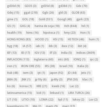
gd30d
(9)
GD35
(3)
gd35d
(8)
gd38d
(1)
Gdx
(70)
Gdxj
(15)
ggal
(218)
Ggb
(26)
gld
(3)
GLOB
(63)
gme
(1)
GOL
(18)
Gold
(551)
Googl
(40)
gprk
(23)
GS
(1)
GXG
(4)
harina de soja
(18)
Hch
(844)
hd
(1)
health
(19)
hims
(16)
hipoteca
(1)
hmy
(23)
Hon
(1)
HONG KONG
(83)
HOOD
(1)
HSI
(15)
HSTECH
(46)
hum
(1)
hyg
(18)
IA
(57)
iab
(1)
ibb
(3)
ibex
(12)
ibit
(4)
IEF
(13)
IEI
(17)
IGV
(13)
ilf
(3)
India
(5)
Indices
(3609)
INFLACION
(113)
Inglaterra
(60)
intc
(60)
IONQ
(1)
ipc
(2)
iren
(1)
IRON ORE
(55)
IRS
(38)
Israel
(10)
Italia
(3)
Itub
(48)
iwm
(3)
iyt
(1)
Japon
(92)
JD
(44)
Jets
(1)
JMIA
(9)
JNK
(1)
jp10y
(6)
jp40y
(3)
JPM
(50)
klac
(1)
ko
(6)
korea
(1)
KRE
(21)
kweb
(16)
Lac
(2)
latinoamerica
(15)
lcid
(1)
linkusd
(1)
LIRA TURCA
(26)
LIT
(10)
LITIO
(10)
LOMA
(22)
lqd
(11)
lukoy
(2)
Luv
(2)
luxemburgo
(2)
MA
(2)
mags
(9)
maiz
(37)