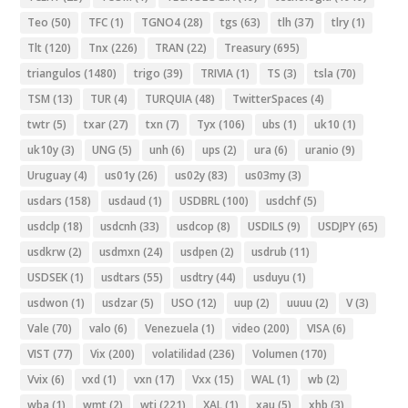
Teo
(50)
TFC
(1)
TGNO4
(28)
tgs
(63)
tlh
(37)
tlry
(1)
Tlt
(120)
Tnx
(226)
TRAN
(22)
Treasury
(695)
triangulos
(1480)
trigo
(39)
TRIVIA
(1)
TS
(3)
tsla
(70)
TSM
(13)
TUR
(4)
TURQUIA
(48)
TwitterSpaces
(4)
twtr
(5)
txar
(27)
txn
(7)
Tyx
(106)
ubs
(1)
uk10
(1)
uk10y
(3)
UNG
(5)
unh
(6)
ups
(2)
ura
(6)
uranio
(9)
Uruguay
(4)
us01y
(26)
us02y
(83)
us03my
(3)
usdars
(158)
usdaud
(1)
USDBRL
(100)
usdchf
(5)
usdclp
(18)
usdcnh
(33)
usdcop
(8)
USDILS
(9)
USDJPY
(65)
usdkrw
(2)
usdmxn
(24)
usdpen
(2)
usdrub
(11)
USDSEK
(1)
usdtars
(55)
usdtry
(44)
usduyu
(1)
usdwon
(1)
usdzar
(5)
USO
(12)
uup
(2)
uuuu
(2)
V
(3)
Vale
(70)
valo
(6)
Venezuela
(1)
video
(200)
VISA
(6)
VIST
(77)
Vix
(200)
volatilidad
(236)
Volumen
(170)
Vvix
(6)
vxd
(1)
vxn
(17)
Vxx
(15)
WAL
(1)
wb
(2)
wba
(1)
wmt
(2)
wti
(221)
XAL
(1)
xau
(5)
xhb
(3)