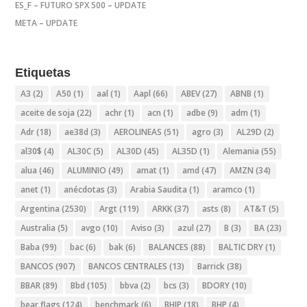
ES_F – FUTURO SPX 500 – UPDATE
META – UPDATE
Etiquetas
A3
(2)
A50
(1)
aal
(1)
Aapl
(66)
ABEV
(27)
ABNB
(1)
aceite de soja
(22)
achr
(1)
acn
(1)
adbe
(9)
adm
(1)
Adr
(18)
ae38d
(3)
AEROLINEAS
(51)
agro
(3)
AL29D
(2)
al30$
(4)
AL30C
(5)
AL30D
(45)
AL35D
(1)
Alemania
(55)
alua
(46)
ALUMINIO
(49)
amat
(1)
amd
(47)
AMZN
(34)
anet
(1)
anécdotas
(3)
Arabia Saudita
(1)
aramco
(1)
Argentina
(2530)
Argt
(119)
ARKK
(37)
asts
(8)
AT&T
(5)
Australia
(5)
avgo
(10)
Aviso
(3)
azul
(27)
B
(3)
BA
(23)
Baba
(99)
bac
(6)
bak
(6)
BALANCES
(88)
BALTIC DRY
(1)
BANCOS
(907)
BANCOS CENTRALES
(13)
Barrick
(38)
BBAR
(89)
Bbd
(105)
bbva
(2)
bcs
(3)
BDORY
(10)
bear flags
(124)
benchmark
(6)
BHIP
(18)
BHP
(4)