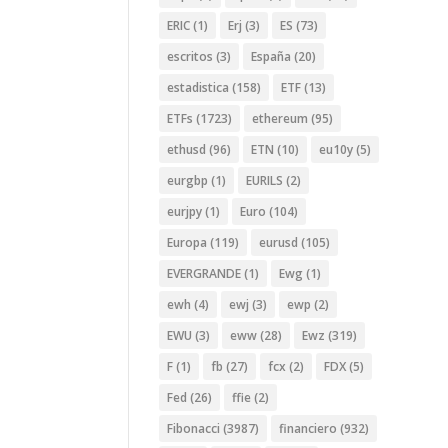
ERIC
(1)
Erj
(3)
ES
(73)
escritos
(3)
España
(20)
estadistica
(158)
ETF
(13)
ETFs
(1723)
ethereum
(95)
ethusd
(96)
ETN
(10)
eu10y
(5)
eurgbp
(1)
EURILS
(2)
eurjpy
(1)
Euro
(104)
Europa
(119)
eurusd
(105)
EVERGRANDE
(1)
Ewg
(1)
ewh
(4)
ewj
(3)
ewp
(2)
EWU
(3)
eww
(28)
Ewz
(319)
F
(1)
fb
(27)
fcx
(2)
FDX
(5)
Fed
(26)
ffie
(2)
Fibonacci
(3987)
financiero
(932)