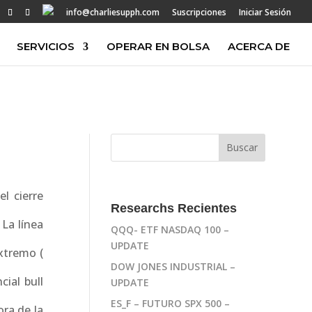
info@charliesupph.com
Suscripciones
Iniciar Sesión
SERVICIOS
OPERAR EN BOLSA
ACERCA DE
l cierre
Researchs Recientes
La línea
QQQ- ETF NASDAQ 100 –
UPDATE
xtremo (
DOW JONES INDUSTRIAL –
cial bull
UPDATE
ES_F – FUTURO SPX 500 –
ora de la