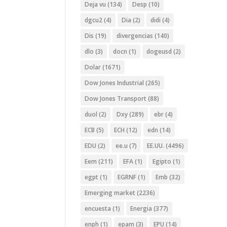
Deja vu
(134)
Desp
(10)
dgcu2
(4)
Dia
(2)
didi
(4)
Dis
(19)
divergencias
(140)
dlo
(3)
docn
(1)
dogeusd
(2)
Dolar
(1671)
Dow Jones Industrial
(265)
Dow Jones Transport
(88)
duol
(2)
Dxy
(289)
ebr
(4)
ECB
(5)
ECH
(12)
edn
(14)
EDU
(2)
ee.u
(7)
EE.UU.
(4496)
Eem
(211)
EFA
(1)
Egipto
(1)
egpt
(1)
EGRNF
(1)
Emb
(32)
Emerging market
(2236)
encuesta
(1)
Energia
(377)
enph
(1)
epam
(3)
EPU
(14)