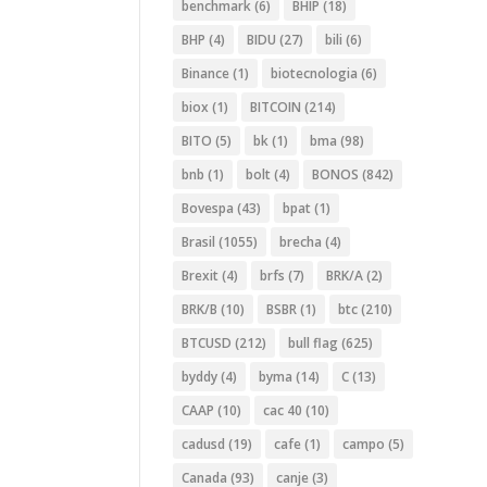
benchmark
(6)
BHIP
(18)
BHP
(4)
BIDU
(27)
bili
(6)
Binance
(1)
biotecnologia
(6)
biox
(1)
BITCOIN
(214)
BITO
(5)
bk
(1)
bma
(98)
bnb
(1)
bolt
(4)
BONOS
(842)
Bovespa
(43)
bpat
(1)
Brasil
(1055)
brecha
(4)
Brexit
(4)
brfs
(7)
BRK/A
(2)
BRK/B
(10)
BSBR
(1)
btc
(210)
BTCUSD
(212)
bull flag
(625)
byddy
(4)
byma
(14)
C
(13)
CAAP
(10)
cac 40
(10)
cadusd
(19)
cafe
(1)
campo
(5)
Canada
(93)
canje
(3)