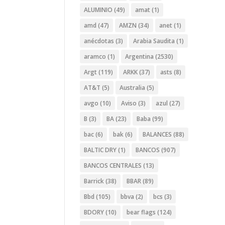
ALUMINIO
(49)
amat
(1)
amd
(47)
AMZN
(34)
anet
(1)
anécdotas
(3)
Arabia Saudita
(1)
aramco
(1)
Argentina
(2530)
Argt
(119)
ARKK
(37)
asts
(8)
AT&T
(5)
Australia
(5)
avgo
(10)
Aviso
(3)
azul
(27)
B
(3)
BA
(23)
Baba
(99)
bac
(6)
bak
(6)
BALANCES
(88)
BALTIC DRY
(1)
BANCOS
(907)
BANCOS CENTRALES
(13)
Barrick
(38)
BBAR
(89)
Bbd
(105)
bbva
(2)
bcs
(3)
BDORY
(10)
bear flags
(124)