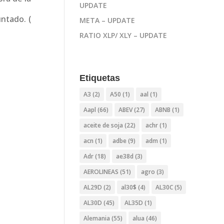
UPDATE
ntado. (
META – UPDATE
RATIO XLP/ XLY – UPDATE
Etiquetas
A3
(2)
A50
(1)
aal
(1)
Aapl
(66)
ABEV
(27)
ABNB
(1)
aceite de soja
(22)
achr
(1)
acn
(1)
adbe
(9)
adm
(1)
Adr
(18)
ae38d
(3)
AEROLINEAS
(51)
agro
(3)
AL29D
(2)
al30$
(4)
AL30C
(5)
AL30D
(45)
AL35D
(1)
Alemania
(55)
alua
(46)