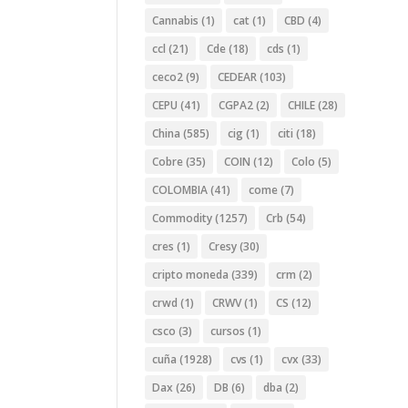
Cannabis
(1)
cat
(1)
CBD
(4)
ccl
(21)
Cde
(18)
cds
(1)
ceco2
(9)
CEDEAR
(103)
CEPU
(41)
CGPA2
(2)
CHILE
(28)
China
(585)
cig
(1)
citi
(18)
Cobre
(35)
COIN
(12)
Colo
(5)
COLOMBIA
(41)
come
(7)
Commodity
(1257)
Crb
(54)
cres
(1)
Cresy
(30)
cripto moneda
(339)
crm
(2)
crwd
(1)
CRWV
(1)
CS
(12)
csco
(3)
cursos
(1)
cuña
(1928)
cvs
(1)
cvx
(33)
Dax
(26)
DB
(6)
dba
(2)