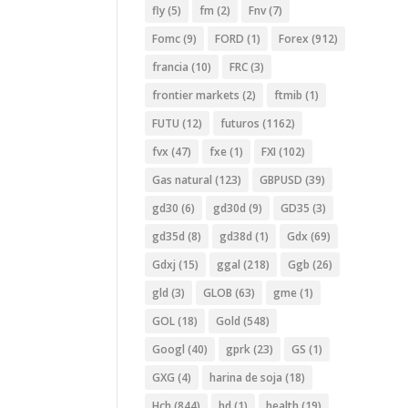
fly
(5)
fm
(2)
Fnv
(7)
Fomc
(9)
FORD
(1)
Forex
(912)
francia
(10)
FRC
(3)
frontier markets
(2)
ftmib
(1)
FUTU
(12)
futuros
(1162)
fvx
(47)
fxe
(1)
FXI
(102)
Gas natural
(123)
GBPUSD
(39)
gd30
(6)
gd30d
(9)
GD35
(3)
gd35d
(8)
gd38d
(1)
Gdx
(69)
Gdxj
(15)
ggal
(218)
Ggb
(26)
gld
(3)
GLOB
(63)
gme
(1)
GOL
(18)
Gold
(548)
Googl
(40)
gprk
(23)
GS
(1)
GXG
(4)
harina de soja
(18)
Hch
(844)
hd
(1)
health
(19)