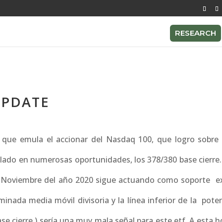
RESEARCH
UPDATE
que emula el accionar del Nasdaq 100, que logro sobre e
ado en numerosas oportunidades, los 378/380 base cierre. 
en Noviembre del año 2020 sigue actuando como soporte e
inada media móvil divisoria y la línea inferior de la poten
se cierre ) sería una muy mala señal para este etf. A esta h