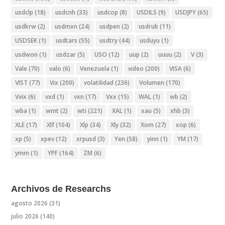
usdclp
(18)
usdcnh
(33)
usdcop
(8)
USDILS
(9)
USDJPY
(65)
usdkrw
(2)
usdmxn
(24)
usdpen
(2)
usdrub
(11)
USDSEK
(1)
usdtars
(55)
usdtry
(44)
usduyu
(1)
usdwon
(1)
usdzar
(5)
USO
(12)
uup
(2)
uuuu
(2)
V
(3)
Vale
(70)
valo
(6)
Venezuela
(1)
video
(200)
VISA
(6)
VIST
(77)
Vix
(200)
volatilidad
(236)
Volumen
(170)
Vvix
(6)
vxd
(1)
vxn
(17)
Vxx
(15)
WAL
(1)
wb
(2)
wba
(1)
wmt
(2)
wti
(221)
XAL
(1)
xau
(5)
xhb
(3)
XLE
(17)
Xlf
(104)
Xlp
(34)
Xly
(32)
Xom
(27)
xop
(6)
xp
(5)
xpev
(12)
xrpusd
(3)
Yen
(58)
yinn
(1)
YM
(17)
ymm
(1)
YPF
(164)
ZM
(6)
Archivos de Researchs
agosto 2026
(31)
julio 2026
(140)