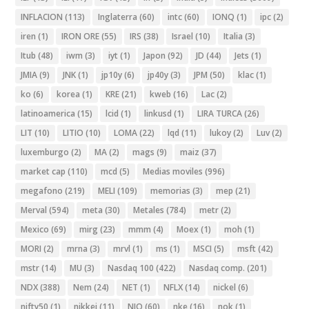
INFLACION
(113)
Inglaterra
(60)
intc
(60)
IONQ
(1)
ipc
(2)
iren
(1)
IRON ORE
(55)
IRS
(38)
Israel
(10)
Italia
(3)
Itub
(48)
iwm
(3)
iyt
(1)
Japon
(92)
JD
(44)
Jets
(1)
JMIA
(9)
JNK
(1)
jp10y
(6)
jp40y
(3)
JPM
(50)
klac
(1)
ko
(6)
korea
(1)
KRE
(21)
kweb
(16)
Lac
(2)
latinoamerica
(15)
lcid
(1)
linkusd
(1)
LIRA TURCA
(26)
LIT
(10)
LITIO
(10)
LOMA
(22)
lqd
(11)
lukoy
(2)
Luv
(2)
luxemburgo
(2)
MA
(2)
mags
(9)
maiz
(37)
market cap
(110)
mcd
(5)
Medias moviles
(996)
megafono
(219)
MELI
(109)
memorias
(3)
mep
(21)
Merval
(594)
meta
(30)
Metales
(784)
metr
(2)
Mexico
(69)
mirg
(23)
mmm
(4)
Moex
(1)
moh
(1)
MORI
(2)
mrna
(3)
mrvl
(1)
ms
(1)
MSCI
(5)
msft
(42)
mstr
(14)
MU
(3)
Nasdaq 100
(422)
Nasdaq comp.
(201)
NDX
(388)
Nem
(24)
NET
(1)
NFLX
(14)
nickel
(6)
nifty50
(1)
nikkei
(11)
NIO
(60)
nke
(16)
nok
(1)