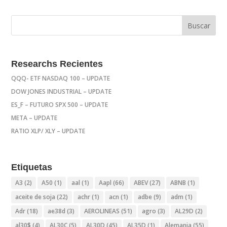
Researchs Recientes
QQQ- ETF NASDAQ 100 – UPDATE
DOW JONES INDUSTRIAL – UPDATE
ES_F – FUTURO SPX 500 – UPDATE
META – UPDATE
RATIO XLP/ XLY – UPDATE
Etiquetas
A3
(2)
A50
(1)
aal
(1)
Aapl
(66)
ABEV
(27)
ABNB
(1)
aceite de soja
(22)
achr
(1)
acn
(1)
adbe
(9)
adm
(1)
Adr
(18)
ae38d
(3)
AEROLINEAS
(51)
agro
(3)
AL29D
(2)
al30$
(4)
AL30C
(5)
AL30D
(45)
AL35D
(1)
Alemania
(55)