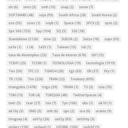
slv
(6)
smci
(3)
smh
(10)
snap
(2)
snow
(7)
SOFTWARE
(48)
soja
(99)
South Africa
(28)
South Korea
(2)
sox
(55)
soxx
(1)
soyb
(1)
Space
(18)
SPCX
(2)
spot
(2)
Spx 500
(733)
Spy
(104)
SQ
(5)
SSE
(18)
Standalone
(2120)
stne
(2)
SUECIA
(2)
Suiza
(18)
supv
(93)
sx5e
(1)
t
(4)
ta35
(1)
Taiwan
(13)
tal
(1)
tasa de desempleo
(23)
Tasa de interes
(676)
tbf
(15)
TCEHY
(25)
TCOM
(1)
TECNOLOGIA
(19)
tecnología
(1919)
Teo
(50)
TFC
(1)
TGNO4
(28)
tgs
(63)
tlh
(37)
tlry
(1)
Tlt
(120)
Tnx
(226)
TRAN
(22)
Treasury
(695)
triangulos
(1478)
trigo
(39)
TRIVIA
(1)
TS
(3)
tsla
(70)
TSM
(13)
TUR
(4)
TURQUIA
(48)
TwitterSpaces
(4)
twtr
(5)
txar
(27)
txn
(7)
Tyx
(106)
ubs
(1)
uk10
(1)
uk10y
(3)
UNG
(5)
unh
(6)
ups
(2)
ura
(6)
uranio
(9)
Uruguay
(4)
us01y
(26)
us02y
(83)
us03my
(3)
usdars
(158)
usdaud
(1)
USDBRL
(100)
usdchf
(5)