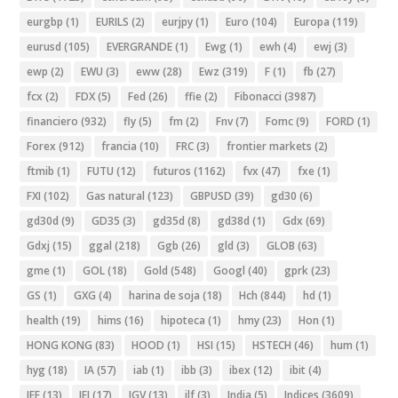
eurgbp
(1)
EURILS
(2)
eurjpy
(1)
Euro
(104)
Europa
(119)
eurusd
(105)
EVERGRANDE
(1)
Ewg
(1)
ewh
(4)
ewj
(3)
ewp
(2)
EWU
(3)
eww
(28)
Ewz
(319)
F
(1)
fb
(27)
fcx
(2)
FDX
(5)
Fed
(26)
ffie
(2)
Fibonacci
(3987)
financiero
(932)
fly
(5)
fm
(2)
Fnv
(7)
Fomc
(9)
FORD
(1)
Forex
(912)
francia
(10)
FRC
(3)
frontier markets
(2)
ftmib
(1)
FUTU
(12)
futuros
(1162)
fvx
(47)
fxe
(1)
FXI
(102)
Gas natural
(123)
GBPUSD
(39)
gd30
(6)
gd30d
(9)
GD35
(3)
gd35d
(8)
gd38d
(1)
Gdx
(69)
Gdxj
(15)
ggal
(218)
Ggb
(26)
gld
(3)
GLOB
(63)
gme
(1)
GOL
(18)
Gold
(548)
Googl
(40)
gprk
(23)
GS
(1)
GXG
(4)
harina de soja
(18)
Hch
(844)
hd
(1)
health
(19)
hims
(16)
hipoteca
(1)
hmy
(23)
Hon
(1)
HONG KONG
(83)
HOOD
(1)
HSI
(15)
HSTECH
(46)
hum
(1)
hyg
(18)
IA
(57)
iab
(1)
ibb
(3)
ibex
(12)
ibit
(4)
IEF
(13)
IEI
(17)
IGV
(13)
ilf
(3)
India
(5)
Indices
(3609)