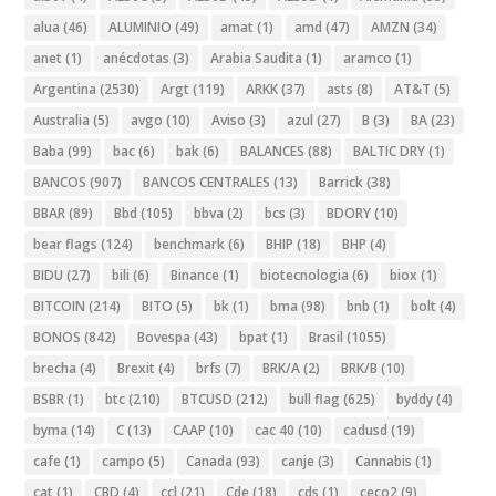
alua
(46)
ALUMINIO
(49)
amat
(1)
amd
(47)
AMZN
(34)
anet
(1)
anécdotas
(3)
Arabia Saudita
(1)
aramco
(1)
Argentina
(2530)
Argt
(119)
ARKK
(37)
asts
(8)
AT&T
(5)
Australia
(5)
avgo
(10)
Aviso
(3)
azul
(27)
B
(3)
BA
(23)
Baba
(99)
bac
(6)
bak
(6)
BALANCES
(88)
BALTIC DRY
(1)
BANCOS
(907)
BANCOS CENTRALES
(13)
Barrick
(38)
BBAR
(89)
Bbd
(105)
bbva
(2)
bcs
(3)
BDORY
(10)
bear flags
(124)
benchmark
(6)
BHIP
(18)
BHP
(4)
BIDU
(27)
bili
(6)
Binance
(1)
biotecnologia
(6)
biox
(1)
BITCOIN
(214)
BITO
(5)
bk
(1)
bma
(98)
bnb
(1)
bolt
(4)
BONOS
(842)
Bovespa
(43)
bpat
(1)
Brasil
(1055)
brecha
(4)
Brexit
(4)
brfs
(7)
BRK/A
(2)
BRK/B
(10)
BSBR
(1)
btc
(210)
BTCUSD
(212)
bull flag
(625)
byddy
(4)
byma
(14)
C
(13)
CAAP
(10)
cac 40
(10)
cadusd
(19)
cafe
(1)
campo
(5)
Canada
(93)
canje
(3)
Cannabis
(1)
cat
(1)
CBD
(4)
ccl
(21)
Cde
(18)
cds
(1)
ceco2
(9)