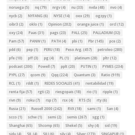
noruega
(5)
nq
(79)
nrgv
(4)
nu
(33)
nvda
(48)
nvo
(4)
nycb
(2)
NYFANG
(6)
NYSE
(14)
oex
(29)
ogzpy
(1)
oibr3
(2)
oklo
(1)
Opinion
(202)
orange juice
(1)
orcl
(12)
oxy
(24)
Paas
(31)
pags
(23)
PALL
(25)
PALLADIUM
(32)
Pam
(57)
PANW
(1)
PATH
(4)
pbi
(1)
Pbr
(145)
pce
(2)
pdd
(6)
pep
(1)
PERU
(18)
Peso Arg.
(457)
petroleo
(280)
pfe
(10)
pff
(3)
pg
(4)
PL
(1)
platinum
(28)
pltr
(12)
podcast
(200)
Powell
(7)
pplt
(20)
PUTIN
(1)
PYMES
(234)
PYPL
(27)
qcom
(9)
Qqq
(224)
Quantum
(3)
Ratio
(919)
RCL
(1)
rddt
(1)
REDES SOCIALES
(41)
rentabilidad
(19)
renta fija
(57)
rgti
(2)
riesgopais
(18)
rio
(1)
ripple
(1)
rivn
(9)
roku
(7)
rsp
(7)
rsx
(4)
RTS
(5)
rty
(6)
Rusia
(21)
Russell 2000
(242)
RVX
(18)
sami
(1)
San
(4)
scco
(1)
schw
(1)
semi
(2)
semis
(267)
sgg
(1)
Shanghai
(65)
Shcomp
(65)
Shekel
(5)
shy
(4)
sid
(19)
sidu
(4)
SIL
(4)
SILJ
(6)
silv
(4)
Silver
(273)
SINGAPUR
(1)