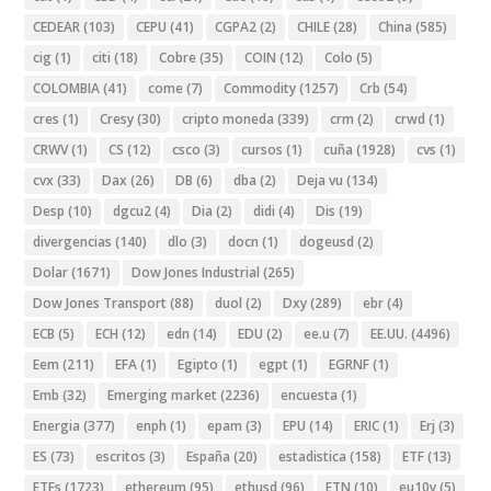
CEDEAR
(103)
CEPU
(41)
CGPA2
(2)
CHILE
(28)
China
(585)
cig
(1)
citi
(18)
Cobre
(35)
COIN
(12)
Colo
(5)
COLOMBIA
(41)
come
(7)
Commodity
(1257)
Crb
(54)
cres
(1)
Cresy
(30)
cripto moneda
(339)
crm
(2)
crwd
(1)
CRWV
(1)
CS
(12)
csco
(3)
cursos
(1)
cuña
(1928)
cvs
(1)
cvx
(33)
Dax
(26)
DB
(6)
dba
(2)
Deja vu
(134)
Desp
(10)
dgcu2
(4)
Dia
(2)
didi
(4)
Dis
(19)
divergencias
(140)
dlo
(3)
docn
(1)
dogeusd
(2)
Dolar
(1671)
Dow Jones Industrial
(265)
Dow Jones Transport
(88)
duol
(2)
Dxy
(289)
ebr
(4)
ECB
(5)
ECH
(12)
edn
(14)
EDU
(2)
ee.u
(7)
EE.UU.
(4496)
Eem
(211)
EFA
(1)
Egipto
(1)
egpt
(1)
EGRNF
(1)
Emb
(32)
Emerging market
(2236)
encuesta
(1)
Energia
(377)
enph
(1)
epam
(3)
EPU
(14)
ERIC
(1)
Erj
(3)
ES
(73)
escritos
(3)
España
(20)
estadistica
(158)
ETF
(13)
ETFs
(1723)
ethereum
(95)
ethusd
(96)
ETN
(10)
eu10y
(5)