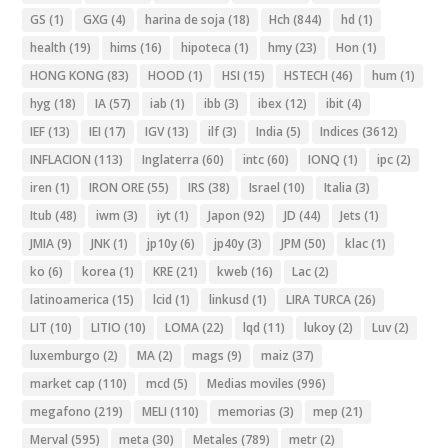
GS
(1)
GXG
(4)
harina de soja
(18)
Hch
(844)
hd
(1)
health
(19)
hims
(16)
hipoteca
(1)
hmy
(23)
Hon
(1)
HONG KONG
(83)
HOOD
(1)
HSI
(15)
HSTECH
(46)
hum
(1)
hyg
(18)
IA
(57)
iab
(1)
ibb
(3)
ibex
(12)
ibit
(4)
IEF
(13)
IEI
(17)
IGV
(13)
ilf
(3)
India
(5)
Indices
(3612)
INFLACION
(113)
Inglaterra
(60)
intc
(60)
IONQ
(1)
ipc
(2)
iren
(1)
IRON ORE
(55)
IRS
(38)
Israel
(10)
Italia
(3)
Itub
(48)
iwm
(3)
iyt
(1)
Japon
(92)
JD
(44)
Jets
(1)
JMIA
(9)
JNK
(1)
jp10y
(6)
jp40y
(3)
JPM
(50)
klac
(1)
ko
(6)
korea
(1)
KRE
(21)
kweb
(16)
Lac
(2)
latinoamerica
(15)
lcid
(1)
linkusd
(1)
LIRA TURCA
(26)
LIT
(10)
LITIO
(10)
LOMA
(22)
lqd
(11)
lukoy
(2)
Luv
(2)
luxemburgo
(2)
MA
(2)
mags
(9)
maiz
(37)
market cap
(110)
mcd
(5)
Medias moviles
(996)
megafono
(219)
MELI
(110)
memorias
(3)
mep
(21)
Merval
(595)
meta
(30)
Metales
(789)
metr
(2)