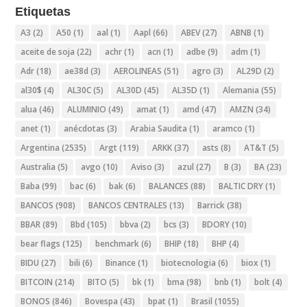
Etiquetas
A3
(2)
A50
(1)
aal
(1)
Aapl
(66)
ABEV
(27)
ABNB
(1)
aceite de soja
(22)
achr
(1)
acn
(1)
adbe
(9)
adm
(1)
Adr
(18)
ae38d
(3)
AEROLINEAS
(51)
agro
(3)
AL29D
(2)
al30$
(4)
AL30C
(5)
AL30D
(45)
AL35D
(1)
Alemania
(55)
alua
(46)
ALUMINIO
(49)
amat
(1)
amd
(47)
AMZN
(34)
anet
(1)
anécdotas
(3)
Arabia Saudita
(1)
aramco
(1)
Argentina
(2535)
Argt
(119)
ARKK
(37)
asts
(8)
AT&T
(5)
Australia
(5)
avgo
(10)
Aviso
(3)
azul
(27)
B
(3)
BA
(23)
Baba
(99)
bac
(6)
bak
(6)
BALANCES
(88)
BALTIC DRY
(1)
BANCOS
(908)
BANCOS CENTRALES
(13)
Barrick
(38)
BBAR
(89)
Bbd
(105)
bbva
(2)
bcs
(3)
BDORY
(10)
bear flags
(125)
benchmark
(6)
BHIP
(18)
BHP
(4)
BIDU
(27)
bili
(6)
Binance
(1)
biotecnologia
(6)
biox
(1)
BITCOIN
(214)
BITO
(5)
bk
(1)
bma
(98)
bnb
(1)
bolt
(4)
BONOS
(846)
Bovespa
(43)
bpat
(1)
Brasil
(1055)