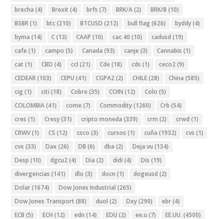
brecha
(4)
Brexit
(4)
brfs
(7)
BRK/A
(2)
BRK/B
(10)
BSBR
(1)
btc
(210)
BTCUSD
(212)
bull flag
(626)
byddy
(4)
byma
(14)
C
(13)
CAAP
(10)
cac 40
(10)
cadusd
(19)
cafe
(1)
campo
(5)
Canada
(93)
canje
(3)
Cannabis
(1)
cat
(1)
CBD
(4)
ccl
(21)
Cde
(18)
cds
(1)
ceco2
(9)
CEDEAR
(103)
CEPU
(41)
CGPA2
(2)
CHILE
(28)
China
(585)
cig
(1)
citi
(18)
Cobre
(35)
COIN
(12)
Colo
(5)
COLOMBIA
(41)
come
(7)
Commodity
(1260)
Crb
(54)
cres
(1)
Cresy
(31)
cripto moneda
(339)
crm
(2)
crwd
(1)
CRWV
(1)
CS
(12)
csco
(3)
cursos
(1)
cuña
(1932)
cvs
(1)
cvx
(33)
Dax
(26)
DB
(6)
dba
(2)
Deja vu
(134)
Desp
(10)
dgcu2
(4)
Dia
(2)
didi
(4)
Dis
(19)
divergencias
(141)
dlo
(3)
docn
(1)
dogeusd
(2)
Dolar
(1674)
Dow Jones Industrial
(265)
Dow Jones Transport
(88)
duol
(2)
Dxy
(290)
ebr
(4)
ECB
(5)
ECH
(12)
edn
(14)
EDU
(2)
ee.u
(7)
EE.UU.
(4500)