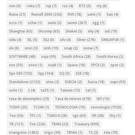
rivn
(9)
roku
(7)
rsp
(7)
rsx
(4)
RTS
(5)
rty
(6)
Rusia
(21)
Russell 2000
(242)
RVX
(18)
sami
(1)
San
(4)
scco
(1)
schw
(1)
semi
(2)
semis
(267)
sgg
(1)
Shanghai
(65)
Shcomp
(65)
Shekel
(5)
shy
(4)
sid
(19)
sidu
(4)
SIL
(5)
SILJ
(6)
silv
(4)
Silver
(276)
SINGAPUR
(1)
slv
(6)
smci
(3)
smh
(10)
snap
(2)
snow
(7)
SOFTWARE
(48)
soja
(99)
South Africa
(28)
South Korea
(2)
sox
(55)
soxx
(1)
soyb
(1)
Space
(18)
SPCX
(2)
spot
(2)
Spx 500
(733)
Spy
(104)
SQ
(5)
SSE
(18)
Standalone
(2123)
stne
(2)
SUECIA
(2)
Suiza
(18)
supv
(93)
sx5e
(1)
t
(4)
ta35
(1)
Taiwan
(13)
tal
(1)
tasa de desempleo
(23)
Tasa de interes
(678)
tbf
(15)
TCEHY
(25)
TCOM
(1)
TECNOLOGIA
(19)
tecnología
(1920)
Teo
(50)
TFC
(1)
TGNO4
(28)
tgs
(63)
tlh
(38)
tlry
(1)
Tlt
(121)
Tnx
(226)
TRAN
(22)
Treasury
(699)
triangulos
(1482)
trigo
(39)
TRIVIA
(1)
TS
(3)
tsla
(70)