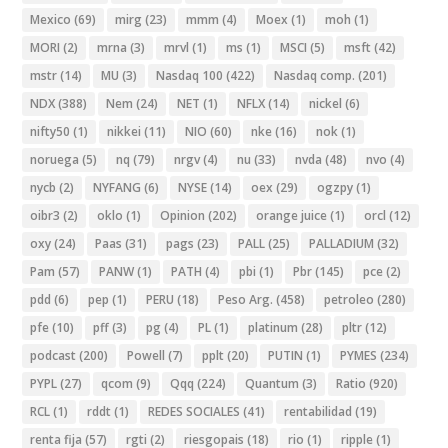
Mexico
(69)
mirg
(23)
mmm
(4)
Moex
(1)
moh
(1)
MORI
(2)
mrna
(3)
mrvl
(1)
ms
(1)
MSCI
(5)
msft
(42)
mstr
(14)
MU
(3)
Nasdaq 100
(422)
Nasdaq comp.
(201)
NDX
(388)
Nem
(24)
NET
(1)
NFLX
(14)
nickel
(6)
nifty50
(1)
nikkei
(11)
NIO
(60)
nke
(16)
nok
(1)
noruega
(5)
nq
(79)
nrgv
(4)
nu
(33)
nvda
(48)
nvo
(4)
nycb
(2)
NYFANG
(6)
NYSE
(14)
oex
(29)
ogzpy
(1)
oibr3
(2)
oklo
(1)
Opinion
(202)
orange juice
(1)
orcl
(12)
oxy
(24)
Paas
(31)
pags
(23)
PALL
(25)
PALLADIUM
(32)
Pam
(57)
PANW
(1)
PATH
(4)
pbi
(1)
Pbr
(145)
pce
(2)
pdd
(6)
pep
(1)
PERU
(18)
Peso Arg.
(458)
petroleo
(280)
pfe
(10)
pff
(3)
pg
(4)
PL
(1)
platinum
(28)
pltr
(12)
podcast
(200)
Powell
(7)
pplt
(20)
PUTIN
(1)
PYMES
(234)
PYPL
(27)
qcom
(9)
Qqq
(224)
Quantum
(3)
Ratio
(920)
RCL
(1)
rddt
(1)
REDES SOCIALES
(41)
rentabilidad
(19)
renta fija
(57)
rgti
(2)
riesgopais
(18)
rio
(1)
ripple
(1)