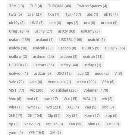
TSM
(13)
TUR
(4)
TURQUIA
(48)
TwitterSpaces
(4)
twtr
(5)
txar
(27)
txn
(7)
Tyx
(107)
ubs
(1)
uk10
(1)
uk10y
(3)
UNG
(5)
unh
(6)
ups
(2)
ura
(6)
uranio
(9)
Uruguay
(4)
us01y
(27)
us02y
(83)
us03my
(3)
usdars
(159)
usdaud
(1)
USDBRL
(100)
usdchf
(5)
usdclp
(18)
usdcnh
(33)
usdcop
(8)
USDILS
(9)
USDJPY
(65)
usdkrw
(2)
usdmxn
(24)
usdpen
(2)
usdrub
(11)
USDSEK
(1)
usdtars
(55)
usdtry
(44)
usduyu
(1)
usdwon
(1)
usdzar
(5)
USO
(12)
uup
(2)
uuuu
(2)
V
(3)
Vale
(70)
valo
(6)
Venezuela
(1)
video
(200)
VISA
(6)
VIST
(77)
Vix
(200)
volatilidad
(236)
Volumen
(170)
Vvix
(6)
vxd
(1)
vxn
(17)
Vxx
(15)
WAL
(1)
wb
(2)
wba
(1)
wmt
(2)
wti
(221)
XAL
(1)
xau
(5)
xhb
(3)
XLE
(17)
Xlf
(104)
Xlp
(34)
Xly
(32)
Xom
(27)
xop
(6)
xp
(5)
xpev
(12)
xrpusd
(3)
Yen
(58)
yinn
(1)
YM
(17)
ymm
(1)
YPF
(164)
ZM
(6)