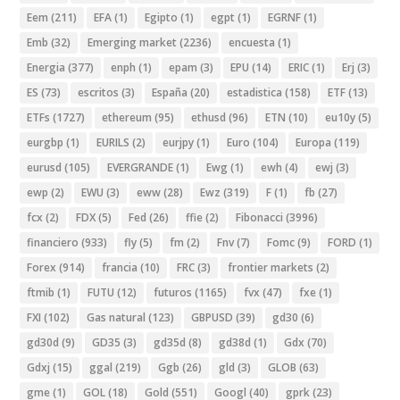
Eem
(211)
EFA
(1)
Egipto
(1)
egpt
(1)
EGRNF
(1)
Emb
(32)
Emerging market
(2236)
encuesta
(1)
Energia
(377)
enph
(1)
epam
(3)
EPU
(14)
ERIC
(1)
Erj
(3)
ES
(73)
escritos
(3)
España
(20)
estadistica
(158)
ETF
(13)
ETFs
(1727)
ethereum
(95)
ethusd
(96)
ETN
(10)
eu10y
(5)
eurgbp
(1)
EURILS
(2)
eurjpy
(1)
Euro
(104)
Europa
(119)
eurusd
(105)
EVERGRANDE
(1)
Ewg
(1)
ewh
(4)
ewj
(3)
ewp
(2)
EWU
(3)
eww
(28)
Ewz
(319)
F
(1)
fb
(27)
fcx
(2)
FDX
(5)
Fed
(26)
ffie
(2)
Fibonacci
(3996)
financiero
(933)
fly
(5)
fm
(2)
Fnv
(7)
Fomc
(9)
FORD
(1)
Forex
(914)
francia
(10)
FRC
(3)
frontier markets
(2)
ftmib
(1)
FUTU
(12)
futuros
(1165)
fvx
(47)
fxe
(1)
FXI
(102)
Gas natural
(123)
GBPUSD
(39)
gd30
(6)
gd30d
(9)
GD35
(3)
gd35d
(8)
gd38d
(1)
Gdx
(70)
Gdxj
(15)
ggal
(219)
Ggb
(26)
gld
(3)
GLOB
(63)
gme
(1)
GOL
(18)
Gold
(551)
Googl
(40)
gprk
(23)