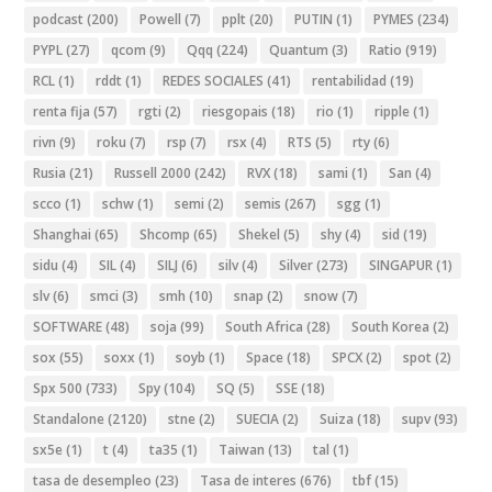
podcast
(200)
Powell
(7)
pplt
(20)
PUTIN
(1)
PYMES
(234)
PYPL
(27)
qcom
(9)
Qqq
(224)
Quantum
(3)
Ratio
(919)
RCL
(1)
rddt
(1)
REDES SOCIALES
(41)
rentabilidad
(19)
renta fija
(57)
rgti
(2)
riesgopais
(18)
rio
(1)
ripple
(1)
rivn
(9)
roku
(7)
rsp
(7)
rsx
(4)
RTS
(5)
rty
(6)
Rusia
(21)
Russell 2000
(242)
RVX
(18)
sami
(1)
San
(4)
scco
(1)
schw
(1)
semi
(2)
semis
(267)
sgg
(1)
Shanghai
(65)
Shcomp
(65)
Shekel
(5)
shy
(4)
sid
(19)
sidu
(4)
SIL
(4)
SILJ
(6)
silv
(4)
Silver
(273)
SINGAPUR
(1)
slv
(6)
smci
(3)
smh
(10)
snap
(2)
snow
(7)
SOFTWARE
(48)
soja
(99)
South Africa
(28)
South Korea
(2)
sox
(55)
soxx
(1)
soyb
(1)
Space
(18)
SPCX
(2)
spot
(2)
Spx 500
(733)
Spy
(104)
SQ
(5)
SSE
(18)
Standalone
(2120)
stne
(2)
SUECIA
(2)
Suiza
(18)
supv
(93)
sx5e
(1)
t
(4)
ta35
(1)
Taiwan
(13)
tal
(1)
tasa de desempleo
(23)
Tasa de interes
(676)
tbf
(15)