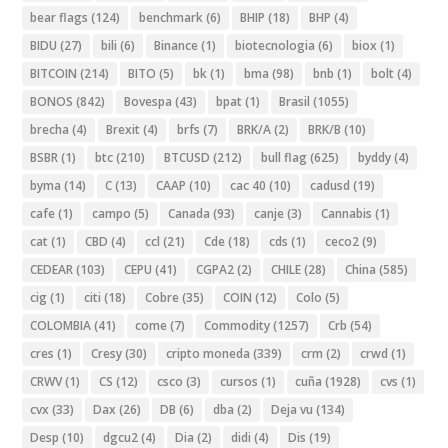
bear flags
(124)
benchmark
(6)
BHIP
(18)
BHP
(4)
BIDU
(27)
bili
(6)
Binance
(1)
biotecnologia
(6)
biox
(1)
BITCOIN
(214)
BITO
(5)
bk
(1)
bma
(98)
bnb
(1)
bolt
(4)
BONOS
(842)
Bovespa
(43)
bpat
(1)
Brasil
(1055)
brecha
(4)
Brexit
(4)
brfs
(7)
BRK/A
(2)
BRK/B
(10)
BSBR
(1)
btc
(210)
BTCUSD
(212)
bull flag
(625)
byddy
(4)
byma
(14)
C
(13)
CAAP
(10)
cac 40
(10)
cadusd
(19)
cafe
(1)
campo
(5)
Canada
(93)
canje
(3)
Cannabis
(1)
cat
(1)
CBD
(4)
ccl
(21)
Cde
(18)
cds
(1)
ceco2
(9)
CEDEAR
(103)
CEPU
(41)
CGPA2
(2)
CHILE
(28)
China
(585)
cig
(1)
citi
(18)
Cobre
(35)
COIN
(12)
Colo
(5)
COLOMBIA
(41)
come
(7)
Commodity
(1257)
Crb
(54)
cres
(1)
Cresy
(30)
cripto moneda
(339)
crm
(2)
crwd
(1)
CRWV
(1)
CS
(12)
csco
(3)
cursos
(1)
cuña
(1928)
cvs
(1)
cvx
(33)
Dax
(26)
DB
(6)
dba
(2)
Deja vu
(134)
Desp
(10)
dgcu2
(4)
Dia
(2)
didi
(4)
Dis
(19)