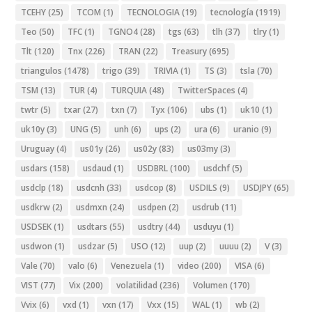
TCEHY
(25)
TCOM
(1)
TECNOLOGIA
(19)
tecnología
(1919)
Teo
(50)
TFC
(1)
TGNO4
(28)
tgs
(63)
tlh
(37)
tlry
(1)
Tlt
(120)
Tnx
(226)
TRAN
(22)
Treasury
(695)
triangulos
(1478)
trigo
(39)
TRIVIA
(1)
TS
(3)
tsla
(70)
TSM
(13)
TUR
(4)
TURQUIA
(48)
TwitterSpaces
(4)
twtr
(5)
txar
(27)
txn
(7)
Tyx
(106)
ubs
(1)
uk10
(1)
uk10y
(3)
UNG
(5)
unh
(6)
ups
(2)
ura
(6)
uranio
(9)
Uruguay
(4)
us01y
(26)
us02y
(83)
us03my
(3)
usdars
(158)
usdaud
(1)
USDBRL
(100)
usdchf
(5)
usdclp
(18)
usdcnh
(33)
usdcop
(8)
USDILS
(9)
USDJPY
(65)
usdkrw
(2)
usdmxn
(24)
usdpen
(2)
usdrub
(11)
USDSEK
(1)
usdtars
(55)
usdtry
(44)
usduyu
(1)
usdwon
(1)
usdzar
(5)
USO
(12)
uup
(2)
uuuu
(2)
V
(3)
Vale
(70)
valo
(6)
Venezuela
(1)
video
(200)
VISA
(6)
VIST
(77)
Vix
(200)
volatilidad
(236)
Volumen
(170)
Vvix
(6)
vxd
(1)
vxn
(17)
Vxx
(15)
WAL
(1)
wb
(2)