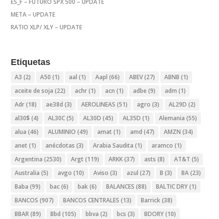
ES_F – FUTURO SPX 500 – UPDATE
META – UPDATE
RATIO XLP/ XLY – UPDATE
Etiquetas
A3
(2)
A50
(1)
aal
(1)
Aapl
(66)
ABEV
(27)
ABNB
(1)
aceite de soja
(22)
achr
(1)
acn
(1)
adbe
(9)
adm
(1)
Adr
(18)
ae38d
(3)
AEROLINEAS
(51)
agro
(3)
AL29D
(2)
al30$
(4)
AL30C
(5)
AL30D
(45)
AL35D
(1)
Alemania
(55)
alua
(46)
ALUMINIO
(49)
amat
(1)
amd
(47)
AMZN
(34)
anet
(1)
anécdotas
(3)
Arabia Saudita
(1)
aramco
(1)
Argentina
(2530)
Argt
(119)
ARKK
(37)
asts
(8)
AT&T
(5)
Australia
(5)
avgo
(10)
Aviso
(3)
azul
(27)
B
(3)
BA
(23)
Baba
(99)
bac
(6)
bak
(6)
BALANCES
(88)
BALTIC DRY
(1)
BANCOS
(907)
BANCOS CENTRALES
(13)
Barrick
(38)
BBAR
(89)
Bbd
(105)
bbva
(2)
bcs
(3)
BDORY
(10)