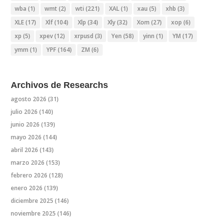
wba
(1)
wmt
(2)
wti
(221)
XAL
(1)
xau
(5)
xhb
(3)
XLE
(17)
Xlf
(104)
Xlp
(34)
Xly
(32)
Xom
(27)
xop
(6)
xp
(5)
xpev
(12)
xrpusd
(3)
Yen
(58)
yinn
(1)
YM
(17)
ymm
(1)
YPF
(164)
ZM
(6)
Archivos de Researchs
agosto 2026
(31)
julio 2026
(140)
junio 2026
(139)
mayo 2026
(144)
abril 2026
(143)
marzo 2026
(153)
febrero 2026
(128)
enero 2026
(139)
diciembre 2025
(146)
noviembre 2025
(146)