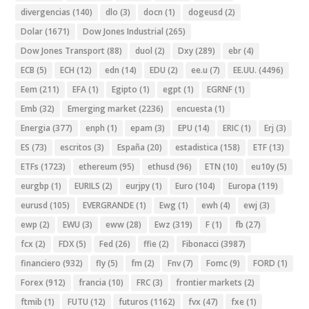
divergencias
(140)
dlo
(3)
docn
(1)
dogeusd
(2)
Dolar
(1671)
Dow Jones Industrial
(265)
Dow Jones Transport
(88)
duol
(2)
Dxy
(289)
ebr
(4)
ECB
(5)
ECH
(12)
edn
(14)
EDU
(2)
ee.u
(7)
EE.UU.
(4496)
Eem
(211)
EFA
(1)
Egipto
(1)
egpt
(1)
EGRNF
(1)
Emb
(32)
Emerging market
(2236)
encuesta
(1)
Energia
(377)
enph
(1)
epam
(3)
EPU
(14)
ERIC
(1)
Erj
(3)
ES
(73)
escritos
(3)
España
(20)
estadistica
(158)
ETF
(13)
ETFs
(1723)
ethereum
(95)
ethusd
(96)
ETN
(10)
eu10y
(5)
eurgbp
(1)
EURILS
(2)
eurjpy
(1)
Euro
(104)
Europa
(119)
eurusd
(105)
EVERGRANDE
(1)
Ewg
(1)
ewh
(4)
ewj
(3)
ewp
(2)
EWU
(3)
eww
(28)
Ewz
(319)
F
(1)
fb
(27)
fcx
(2)
FDX
(5)
Fed
(26)
ffie
(2)
Fibonacci
(3987)
financiero
(932)
fly
(5)
fm
(2)
Fnv
(7)
Fomc
(9)
FORD
(1)
Forex
(912)
francia
(10)
FRC
(3)
frontier markets
(2)
ftmib
(1)
FUTU
(12)
futuros
(1162)
fvx
(47)
fxe
(1)