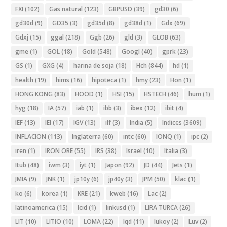
FXI
(102)
Gas natural
(123)
GBPUSD
(39)
gd30
(6)
gd30d
(9)
GD35
(3)
gd35d
(8)
gd38d
(1)
Gdx
(69)
Gdxj
(15)
ggal
(218)
Ggb
(26)
gld
(3)
GLOB
(63)
gme
(1)
GOL
(18)
Gold
(548)
Googl
(40)
gprk
(23)
GS
(1)
GXG
(4)
harina de soja
(18)
Hch
(844)
hd
(1)
health
(19)
hims
(16)
hipoteca
(1)
hmy
(23)
Hon
(1)
HONG KONG
(83)
HOOD
(1)
HSI
(15)
HSTECH
(46)
hum
(1)
hyg
(18)
IA
(57)
iab
(1)
ibb
(3)
ibex
(12)
ibit
(4)
IEF
(13)
IEI
(17)
IGV
(13)
ilf
(3)
India
(5)
Indices
(3609)
INFLACION
(113)
Inglaterra
(60)
intc
(60)
IONQ
(1)
ipc
(2)
iren
(1)
IRON ORE
(55)
IRS
(38)
Israel
(10)
Italia
(3)
Itub
(48)
iwm
(3)
iyt
(1)
Japon
(92)
JD
(44)
Jets
(1)
JMIA
(9)
JNK
(1)
jp10y
(6)
jp40y
(3)
JPM
(50)
klac
(1)
ko
(6)
korea
(1)
KRE
(21)
kweb
(16)
Lac
(2)
latinoamerica
(15)
lcid
(1)
linkusd
(1)
LIRA TURCA
(26)
LIT
(10)
LITIO
(10)
LOMA
(22)
lqd
(11)
lukoy
(2)
Luv
(2)