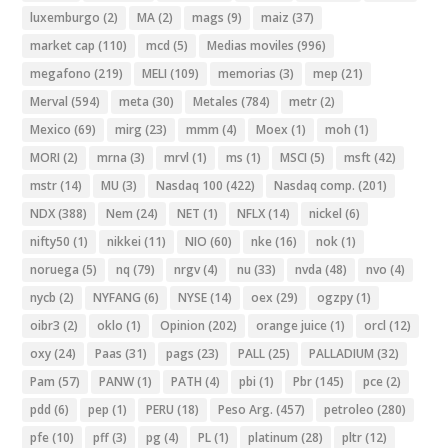
luxemburgo
(2)
MA
(2)
mags
(9)
maiz
(37)
market cap
(110)
mcd
(5)
Medias moviles
(996)
megafono
(219)
MELI
(109)
memorias
(3)
mep
(21)
Merval
(594)
meta
(30)
Metales
(784)
metr
(2)
Mexico
(69)
mirg
(23)
mmm
(4)
Moex
(1)
moh
(1)
MORI
(2)
mrna
(3)
mrvl
(1)
ms
(1)
MSCI
(5)
msft
(42)
mstr
(14)
MU
(3)
Nasdaq 100
(422)
Nasdaq comp.
(201)
NDX
(388)
Nem
(24)
NET
(1)
NFLX
(14)
nickel
(6)
nifty50
(1)
nikkei
(11)
NIO
(60)
nke
(16)
nok
(1)
noruega
(5)
nq
(79)
nrgv
(4)
nu
(33)
nvda
(48)
nvo
(4)
nycb
(2)
NYFANG
(6)
NYSE
(14)
oex
(29)
ogzpy
(1)
oibr3
(2)
oklo
(1)
Opinion
(202)
orange juice
(1)
orcl
(12)
oxy
(24)
Paas
(31)
pags
(23)
PALL
(25)
PALLADIUM
(32)
Pam
(57)
PANW
(1)
PATH
(4)
pbi
(1)
Pbr
(145)
pce
(2)
pdd
(6)
pep
(1)
PERU
(18)
Peso Arg.
(457)
petroleo
(280)
pfe
(10)
pff
(3)
pg
(4)
PL
(1)
platinum
(28)
pltr
(12)