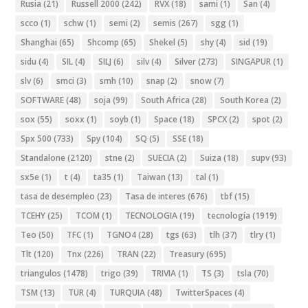
Rusia
(21)
Russell 2000
(242)
RVX
(18)
sami
(1)
San
(4)
scco
(1)
schw
(1)
semi
(2)
semis
(267)
sgg
(1)
Shanghai
(65)
Shcomp
(65)
Shekel
(5)
shy
(4)
sid
(19)
sidu
(4)
SIL
(4)
SILJ
(6)
silv
(4)
Silver
(273)
SINGAPUR
(1)
slv
(6)
smci
(3)
smh
(10)
snap
(2)
snow
(7)
SOFTWARE
(48)
soja
(99)
South Africa
(28)
South Korea
(2)
sox
(55)
soxx
(1)
soyb
(1)
Space
(18)
SPCX
(2)
spot
(2)
Spx 500
(733)
Spy
(104)
SQ
(5)
SSE
(18)
Standalone
(2120)
stne
(2)
SUECIA
(2)
Suiza
(18)
supv
(93)
sx5e
(1)
t
(4)
ta35
(1)
Taiwan
(13)
tal
(1)
tasa de desempleo
(23)
Tasa de interes
(676)
tbf
(15)
TCEHY
(25)
TCOM
(1)
TECNOLOGIA
(19)
tecnología
(1919)
Teo
(50)
TFC
(1)
TGNO4
(28)
tgs
(63)
tlh
(37)
tlry
(1)
Tlt
(120)
Tnx
(226)
TRAN
(22)
Treasury
(695)
triangulos
(1478)
trigo
(39)
TRIVIA
(1)
TS
(3)
tsla
(70)
TSM
(13)
TUR
(4)
TURQUIA
(48)
TwitterSpaces
(4)