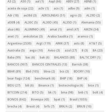
A3
(2)
A50
(1)
aal
(1)
Aapl
(66)
ABEV
(27)
ABNB
(1)
aceite de soja
(22)
achr
(1)
acn
(1)
adbe
(9)
adm
(1)
Adr
(18)
ae38d
(3)
AEROLINEAS
(51)
agro
(3)
AL29D
(2)
al30$
(4)
AL30C
(5)
AL30D
(45)
AL35D
(1)
Alemania
(55)
alua
(46)
ALUMINIO
(49)
amat
(1)
amd
(47)
AMZN
(34)
anet
(1)
anécdotas
(3)
Arabia Saudita
(1)
aramco
(1)
Argentina
(2530)
Argt
(119)
ARKK
(37)
asts
(8)
AT&T
(5)
Australia
(5)
avgo
(10)
Aviso
(3)
azul
(27)
B
(3)
BA
(23)
Baba
(99)
bac
(6)
bak
(6)
BALANCES
(88)
BALTIC DRY
(1)
BANCOS
(907)
BANCOS CENTRALES
(13)
Barrick
(38)
BBAR
(89)
Bbd
(105)
bbva
(2)
bcs
(3)
BDORY
(10)
bear flags
(124)
benchmark
(6)
BHIP
(18)
BHP
(4)
BIDU
(27)
bili
(6)
Binance
(1)
biotecnologia
(6)
biox
(1)
BITCOIN
(214)
BITO
(5)
bk
(1)
bma
(98)
bnb
(1)
bolt
(4)
BONOS
(842)
Bovespa
(43)
bpat
(1)
Brasil
(1055)
brecha
(4)
Brexit
(4)
brfs
(7)
BRK/A
(2)
BRK/B
(10)