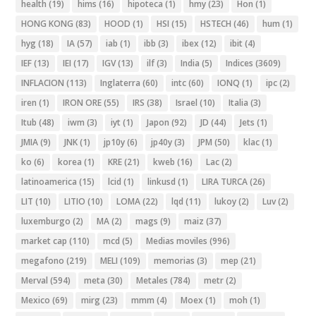
health
(19)
hims
(16)
hipoteca
(1)
hmy
(23)
Hon
(1)
HONG KONG
(83)
HOOD
(1)
HSI
(15)
HSTECH
(46)
hum
(1)
hyg
(18)
IA
(57)
iab
(1)
ibb
(3)
ibex
(12)
ibit
(4)
IEF
(13)
IEI
(17)
IGV
(13)
ilf
(3)
India
(5)
Indices
(3609)
INFLACION
(113)
Inglaterra
(60)
intc
(60)
IONQ
(1)
ipc
(2)
iren
(1)
IRON ORE
(55)
IRS
(38)
Israel
(10)
Italia
(3)
Itub
(48)
iwm
(3)
iyt
(1)
Japon
(92)
JD
(44)
Jets
(1)
JMIA
(9)
JNK
(1)
jp10y
(6)
jp40y
(3)
JPM
(50)
klac
(1)
ko
(6)
korea
(1)
KRE
(21)
kweb
(16)
Lac
(2)
latinoamerica
(15)
lcid
(1)
linkusd
(1)
LIRA TURCA
(26)
LIT
(10)
LITIO
(10)
LOMA
(22)
lqd
(11)
lukoy
(2)
Luv
(2)
luxemburgo
(2)
MA
(2)
mags
(9)
maiz
(37)
market cap
(110)
mcd
(5)
Medias moviles
(996)
megafono
(219)
MELI
(109)
memorias
(3)
mep
(21)
Merval
(594)
meta
(30)
Metales
(784)
metr
(2)
Mexico
(69)
mirg
(23)
mmm
(4)
Moex
(1)
moh
(1)