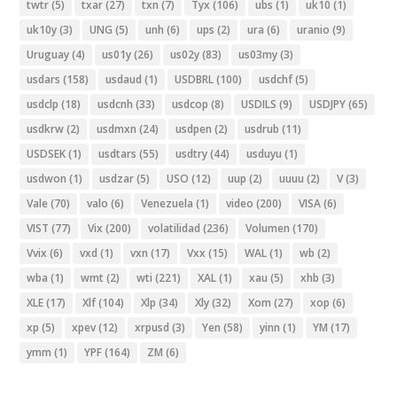
twtr
(5)
txar
(27)
txn
(7)
Tyx
(106)
ubs
(1)
uk10
(1)
uk10y
(3)
UNG
(5)
unh
(6)
ups
(2)
ura
(6)
uranio
(9)
Uruguay
(4)
us01y
(26)
us02y
(83)
us03my
(3)
usdars
(158)
usdaud
(1)
USDBRL
(100)
usdchf
(5)
usdclp
(18)
usdcnh
(33)
usdcop
(8)
USDILS
(9)
USDJPY
(65)
usdkrw
(2)
usdmxn
(24)
usdpen
(2)
usdrub
(11)
USDSEK
(1)
usdtars
(55)
usdtry
(44)
usduyu
(1)
usdwon
(1)
usdzar
(5)
USO
(12)
uup
(2)
uuuu
(2)
V
(3)
Vale
(70)
valo
(6)
Venezuela
(1)
video
(200)
VISA
(6)
VIST
(77)
Vix
(200)
volatilidad
(236)
Volumen
(170)
Vvix
(6)
vxd
(1)
vxn
(17)
Vxx
(15)
WAL
(1)
wb
(2)
wba
(1)
wmt
(2)
wti
(221)
XAL
(1)
xau
(5)
xhb
(3)
XLE
(17)
Xlf
(104)
Xlp
(34)
Xly
(32)
Xom
(27)
xop
(6)
xp
(5)
xpev
(12)
xrpusd
(3)
Yen
(58)
yinn
(1)
YM
(17)
ymm
(1)
YPF
(164)
ZM
(6)