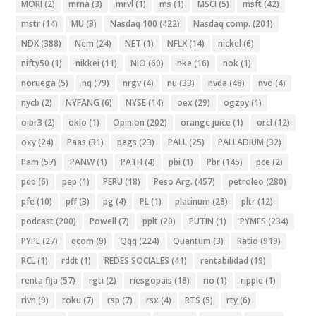
MORI
(2)
mrna
(3)
mrvl
(1)
ms
(1)
MSCI
(5)
msft
(42)
mstr
(14)
MU
(3)
Nasdaq 100
(422)
Nasdaq comp.
(201)
NDX
(388)
Nem
(24)
NET
(1)
NFLX
(14)
nickel
(6)
nifty50
(1)
nikkei
(11)
NIO
(60)
nke
(16)
nok
(1)
noruega
(5)
nq
(79)
nrgv
(4)
nu
(33)
nvda
(48)
nvo
(4)
nycb
(2)
NYFANG
(6)
NYSE
(14)
oex
(29)
ogzpy
(1)
oibr3
(2)
oklo
(1)
Opinion
(202)
orange juice
(1)
orcl
(12)
oxy
(24)
Paas
(31)
pags
(23)
PALL
(25)
PALLADIUM
(32)
Pam
(57)
PANW
(1)
PATH
(4)
pbi
(1)
Pbr
(145)
pce
(2)
pdd
(6)
pep
(1)
PERU
(18)
Peso Arg.
(457)
petroleo
(280)
pfe
(10)
pff
(3)
pg
(4)
PL
(1)
platinum
(28)
pltr
(12)
podcast
(200)
Powell
(7)
pplt
(20)
PUTIN
(1)
PYMES
(234)
PYPL
(27)
qcom
(9)
Qqq
(224)
Quantum
(3)
Ratio
(919)
RCL
(1)
rddt
(1)
REDES SOCIALES
(41)
rentabilidad
(19)
renta fija
(57)
rgti
(2)
riesgopais
(18)
rio
(1)
ripple
(1)
rivn
(9)
roku
(7)
rsp
(7)
rsx
(4)
RTS
(5)
rty
(6)