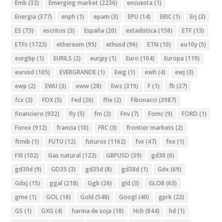
Emb
(32)
Emerging market
(2236)
encuesta
(1)
Energia
(377)
enph
(1)
epam
(3)
EPU
(14)
ERIC
(1)
Erj
(3)
ES
(73)
escritos
(3)
España
(20)
estadistica
(158)
ETF
(13)
ETFs
(1723)
ethereum
(95)
ethusd
(96)
ETN
(10)
eu10y
(5)
eurgbp
(1)
EURILS
(2)
eurjpy
(1)
Euro
(104)
Europa
(119)
eurusd
(105)
EVERGRANDE
(1)
Ewg
(1)
ewh
(4)
ewj
(3)
ewp
(2)
EWU
(3)
eww
(28)
Ewz
(319)
F
(1)
fb
(27)
fcx
(2)
FDX
(5)
Fed
(26)
ffie
(2)
Fibonacci
(3987)
financiero
(932)
fly
(5)
fm
(2)
Fnv
(7)
Fomc
(9)
FORD
(1)
Forex
(912)
francia
(10)
FRC
(3)
frontier markets
(2)
ftmib
(1)
FUTU
(12)
futuros
(1162)
fvx
(47)
fxe
(1)
FXI
(102)
Gas natural
(123)
GBPUSD
(39)
gd30
(6)
gd30d
(9)
GD35
(3)
gd35d
(8)
gd38d
(1)
Gdx
(69)
Gdxj
(15)
ggal
(218)
Ggb
(26)
gld
(3)
GLOB
(63)
gme
(1)
GOL
(18)
Gold
(548)
Googl
(40)
gprk
(23)
GS
(1)
GXG
(4)
harina de soja
(18)
Hch
(844)
hd
(1)