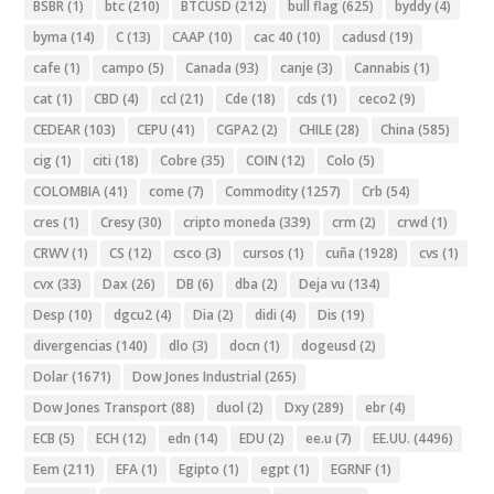
BSBR
(1)
btc
(210)
BTCUSD
(212)
bull flag
(625)
byddy
(4)
byma
(14)
C
(13)
CAAP
(10)
cac 40
(10)
cadusd
(19)
cafe
(1)
campo
(5)
Canada
(93)
canje
(3)
Cannabis
(1)
cat
(1)
CBD
(4)
ccl
(21)
Cde
(18)
cds
(1)
ceco2
(9)
CEDEAR
(103)
CEPU
(41)
CGPA2
(2)
CHILE
(28)
China
(585)
cig
(1)
citi
(18)
Cobre
(35)
COIN
(12)
Colo
(5)
COLOMBIA
(41)
come
(7)
Commodity
(1257)
Crb
(54)
cres
(1)
Cresy
(30)
cripto moneda
(339)
crm
(2)
crwd
(1)
CRWV
(1)
CS
(12)
csco
(3)
cursos
(1)
cuña
(1928)
cvs
(1)
cvx
(33)
Dax
(26)
DB
(6)
dba
(2)
Deja vu
(134)
Desp
(10)
dgcu2
(4)
Dia
(2)
didi
(4)
Dis
(19)
divergencias
(140)
dlo
(3)
docn
(1)
dogeusd
(2)
Dolar
(1671)
Dow Jones Industrial
(265)
Dow Jones Transport
(88)
duol
(2)
Dxy
(289)
ebr
(4)
ECB
(5)
ECH
(12)
edn
(14)
EDU
(2)
ee.u
(7)
EE.UU.
(4496)
Eem
(211)
EFA
(1)
Egipto
(1)
egpt
(1)
EGRNF
(1)