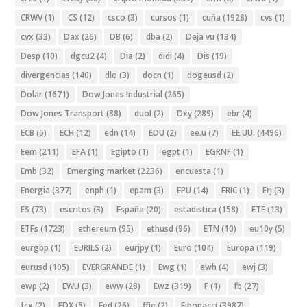
CRWV
(1)
CS
(12)
csco
(3)
cursos
(1)
cuña
(1928)
cvs
(1)
cvx
(33)
Dax
(26)
DB
(6)
dba
(2)
Deja vu
(134)
Desp
(10)
dgcu2
(4)
Dia
(2)
didi
(4)
Dis
(19)
divergencias
(140)
dlo
(3)
docn
(1)
dogeusd
(2)
Dolar
(1671)
Dow Jones Industrial
(265)
Dow Jones Transport
(88)
duol
(2)
Dxy
(289)
ebr
(4)
ECB
(5)
ECH
(12)
edn
(14)
EDU
(2)
ee.u
(7)
EE.UU.
(4496)
Eem
(211)
EFA
(1)
Egipto
(1)
egpt
(1)
EGRNF
(1)
Emb
(32)
Emerging market
(2236)
encuesta
(1)
Energia
(377)
enph
(1)
epam
(3)
EPU
(14)
ERIC
(1)
Erj
(3)
ES
(73)
escritos
(3)
España
(20)
estadistica
(158)
ETF
(13)
ETFs
(1723)
ethereum
(95)
ethusd
(96)
ETN
(10)
eu10y
(5)
eurgbp
(1)
EURILS
(2)
eurjpy
(1)
Euro
(104)
Europa
(119)
eurusd
(105)
EVERGRANDE
(1)
Ewg
(1)
ewh
(4)
ewj
(3)
ewp
(2)
EWU
(3)
eww
(28)
Ewz
(319)
F
(1)
fb
(27)
fcx
(2)
FDX
(5)
Fed
(26)
ffie
(2)
Fibonacci
(3987)