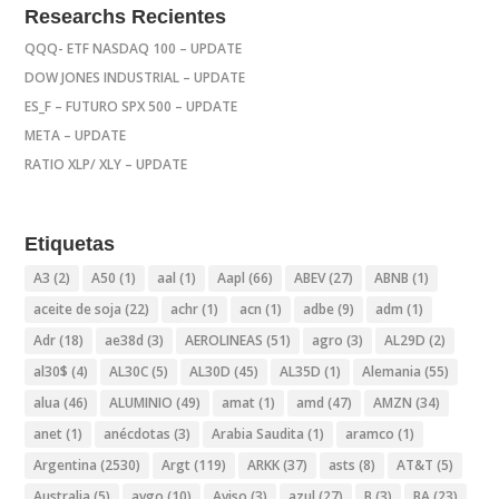
Researchs Recientes
QQQ- ETF NASDAQ 100 – UPDATE
DOW JONES INDUSTRIAL – UPDATE
ES_F – FUTURO SPX 500 – UPDATE
META – UPDATE
RATIO XLP/ XLY – UPDATE
Etiquetas
A3
(2)
A50
(1)
aal
(1)
Aapl
(66)
ABEV
(27)
ABNB
(1)
aceite de soja
(22)
achr
(1)
acn
(1)
adbe
(9)
adm
(1)
Adr
(18)
ae38d
(3)
AEROLINEAS
(51)
agro
(3)
AL29D
(2)
al30$
(4)
AL30C
(5)
AL30D
(45)
AL35D
(1)
Alemania
(55)
alua
(46)
ALUMINIO
(49)
amat
(1)
amd
(47)
AMZN
(34)
anet
(1)
anécdotas
(3)
Arabia Saudita
(1)
aramco
(1)
Argentina
(2530)
Argt
(119)
ARKK
(37)
asts
(8)
AT&T
(5)
Australia
(5)
avgo
(10)
Aviso
(3)
azul
(27)
B
(3)
BA
(23)