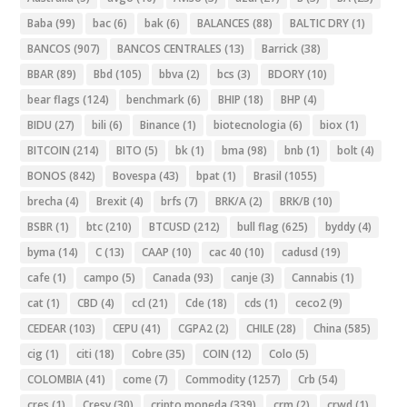
Baba
(99)
bac
(6)
bak
(6)
BALANCES
(88)
BALTIC DRY
(1)
BANCOS
(907)
BANCOS CENTRALES
(13)
Barrick
(38)
BBAR
(89)
Bbd
(105)
bbva
(2)
bcs
(3)
BDORY
(10)
bear flags
(124)
benchmark
(6)
BHIP
(18)
BHP
(4)
BIDU
(27)
bili
(6)
Binance
(1)
biotecnologia
(6)
biox
(1)
BITCOIN
(214)
BITO
(5)
bk
(1)
bma
(98)
bnb
(1)
bolt
(4)
BONOS
(842)
Bovespa
(43)
bpat
(1)
Brasil
(1055)
brecha
(4)
Brexit
(4)
brfs
(7)
BRK/A
(2)
BRK/B
(10)
BSBR
(1)
btc
(210)
BTCUSD
(212)
bull flag
(625)
byddy
(4)
byma
(14)
C
(13)
CAAP
(10)
cac 40
(10)
cadusd
(19)
cafe
(1)
campo
(5)
Canada
(93)
canje
(3)
Cannabis
(1)
cat
(1)
CBD
(4)
ccl
(21)
Cde
(18)
cds
(1)
ceco2
(9)
CEDEAR
(103)
CEPU
(41)
CGPA2
(2)
CHILE
(28)
China
(585)
cig
(1)
citi
(18)
Cobre
(35)
COIN
(12)
Colo
(5)
COLOMBIA
(41)
come
(7)
Commodity
(1257)
Crb
(54)
cres
(1)
Cresy
(30)
cripto moneda
(339)
crm
(2)
crwd
(1)