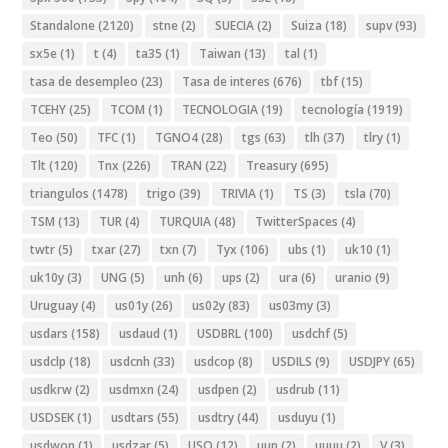
Standalone
(2120)
stne
(2)
SUECIA
(2)
Suiza
(18)
supv
(93)
sx5e
(1)
t
(4)
ta35
(1)
Taiwan
(13)
tal
(1)
tasa de desempleo
(23)
Tasa de interes
(676)
tbf
(15)
TCEHY
(25)
TCOM
(1)
TECNOLOGIA
(19)
tecnología
(1919)
Teo
(50)
TFC
(1)
TGNO4
(28)
tgs
(63)
tlh
(37)
tlry
(1)
Tlt
(120)
Tnx
(226)
TRAN
(22)
Treasury
(695)
triangulos
(1478)
trigo
(39)
TRIVIA
(1)
TS
(3)
tsla
(70)
TSM
(13)
TUR
(4)
TURQUIA
(48)
TwitterSpaces
(4)
twtr
(5)
txar
(27)
txn
(7)
Tyx
(106)
ubs
(1)
uk10
(1)
uk10y
(3)
UNG
(5)
unh
(6)
ups
(2)
ura
(6)
uranio
(9)
Uruguay
(4)
us01y
(26)
us02y
(83)
us03my
(3)
usdars
(158)
usdaud
(1)
USDBRL
(100)
usdchf
(5)
usdclp
(18)
usdcnh
(33)
usdcop
(8)
USDILS
(9)
USDJPY
(65)
usdkrw
(2)
usdmxn
(24)
usdpen
(2)
usdrub
(11)
USDSEK
(1)
usdtars
(55)
usdtry
(44)
usduyu
(1)
usdwon
(1)
usdzar
(5)
USO
(12)
uup
(2)
uuuu
(2)
V
(3)