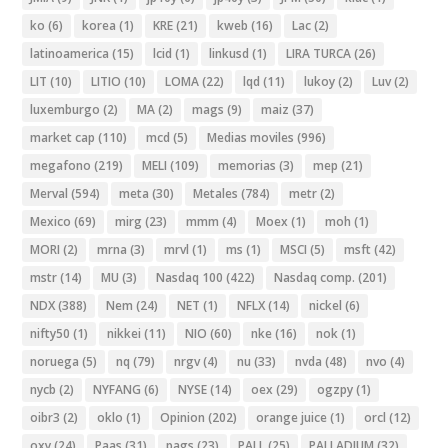
ko
(6)
korea
(1)
KRE
(21)
kweb
(16)
Lac
(2)
latinoamerica
(15)
lcid
(1)
linkusd
(1)
LIRA TURCA
(26)
LIT
(10)
LITIO
(10)
LOMA
(22)
lqd
(11)
lukoy
(2)
Luv
(2)
luxemburgo
(2)
MA
(2)
mags
(9)
maiz
(37)
market cap
(110)
mcd
(5)
Medias moviles
(996)
megafono
(219)
MELI
(109)
memorias
(3)
mep
(21)
Merval
(594)
meta
(30)
Metales
(784)
metr
(2)
Mexico
(69)
mirg
(23)
mmm
(4)
Moex
(1)
moh
(1)
MORI
(2)
mrna
(3)
mrvl
(1)
ms
(1)
MSCI
(5)
msft
(42)
mstr
(14)
MU
(3)
Nasdaq 100
(422)
Nasdaq comp.
(201)
NDX
(388)
Nem
(24)
NET
(1)
NFLX
(14)
nickel
(6)
nifty50
(1)
nikkei
(11)
NIO
(60)
nke
(16)
nok
(1)
noruega
(5)
nq
(79)
nrgv
(4)
nu
(33)
nvda
(48)
nvo
(4)
nycb
(2)
NYFANG
(6)
NYSE
(14)
oex
(29)
ogzpy
(1)
oibr3
(2)
oklo
(1)
Opinion
(202)
orange juice
(1)
orcl
(12)
oxy
(24)
Paas
(31)
pags
(23)
PALL
(25)
PALLADIUM
(32)