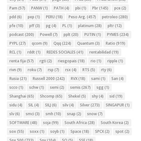
Pam
(57)
PANW
(1)
PATH
(4)
pbi
(1)
Pbr
(145)
pce
(2)
pdd
(6)
pep
(1)
PERU
(18)
Peso Arg.
(457)
petroleo
(280)
pfe
(10)
pff
(3)
pg
(4)
PL
(1)
platinum
(28)
pltr
(12)
podcast
(200)
Powell
(7)
pplt
(20)
PUTIN
(1)
PYMES
(234)
PYPL
(27)
qcom
(9)
Qqq
(224)
Quantum
(3)
Ratio
(919)
RCL
(1)
rddt
(1)
REDES SOCIALES
(41)
rentabilidad
(19)
renta fija
(57)
rgti
(2)
riesgopais
(18)
rio
(1)
ripple
(1)
rivn
(9)
roku
(7)
rsp
(7)
rsx
(4)
RTS
(5)
rty
(6)
Rusia
(21)
Russell 2000
(242)
RVX
(18)
sami
(1)
San
(4)
scco
(1)
schw
(1)
semi
(2)
semis
(267)
sgg
(1)
Shanghai
(65)
Shcomp
(65)
Shekel
(5)
shy
(4)
sid
(19)
sidu
(4)
SIL
(4)
SILJ
(6)
silv
(4)
Silver
(273)
SINGAPUR
(1)
slv
(6)
smci
(3)
smh
(10)
snap
(2)
snow
(7)
SOFTWARE
(48)
soja
(99)
South Africa
(28)
South Korea
(2)
sox
(55)
soxx
(1)
soyb
(1)
Space
(18)
SPCX
(2)
spot
(2)
Spx 500
(733)
Spy
(104)
SQ
(5)
SSE
(18)