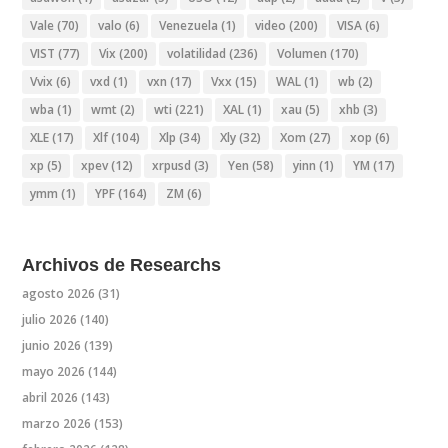
Vale
(70)
valo
(6)
Venezuela
(1)
video
(200)
VISA
(6)
VIST
(77)
Vix
(200)
volatilidad
(236)
Volumen
(170)
Vvix
(6)
vxd
(1)
vxn
(17)
Vxx
(15)
WAL
(1)
wb
(2)
wba
(1)
wmt
(2)
wti
(221)
XAL
(1)
xau
(5)
xhb
(3)
XLE
(17)
Xlf
(104)
Xlp
(34)
Xly
(32)
Xom
(27)
xop
(6)
xp
(5)
xpev
(12)
xrpusd
(3)
Yen
(58)
yinn
(1)
YM
(17)
ymm
(1)
YPF
(164)
ZM
(6)
Archivos de Researchs
agosto 2026
(31)
julio 2026
(140)
junio 2026
(139)
mayo 2026
(144)
abril 2026
(143)
marzo 2026
(153)