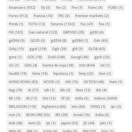
financiero
(932)
fly
(5)
fm
(2)
Fnv
(7)
Fomc
(9)
FORD
(1)
Forex
(912)
francia
(10)
FRC
(3)
frontier markets
(2)
ftmib
(1)
FUTU
(12)
futuros
(1162)
fvx
(47)
fxe
(1)
FXI
(102)
Gas natural
(123)
GBPUSD
(39)
gd30
(6)
gd30d
(9)
GD35
(3)
gd35d
(8)
gd38d
(1)
Gdx
(69)
Gdxj
(15)
ggal
(218)
Ggb
(26)
gld
(3)
GLOB
(63)
gme
(1)
GOL
(18)
Gold
(548)
Googl
(40)
gprk
(23)
GS
(1)
GXG
(4)
harina de soja
(18)
Hch
(844)
hd
(1)
health
(19)
hims
(16)
hipoteca
(1)
hmy
(23)
Hon
(1)
HONG KONG
(83)
HOOD
(1)
HSI
(15)
HSTECH
(46)
hum
(1)
hyg
(18)
IA
(57)
iab
(1)
ibb
(3)
ibex
(12)
ibit
(4)
IEF
(13)
IEI
(17)
IGV
(13)
ilf
(3)
India
(5)
Indices
(3609)
INFLACION
(113)
Inglaterra
(60)
intc
(60)
IONQ
(1)
ipc
(2)
iren
(1)
IRON ORE
(55)
IRS
(38)
Israel
(10)
Italia
(3)
Itub
(48)
iwm
(3)
iyt
(1)
Japon
(92)
JD
(44)
Jets
(1)
JMIA
(9)
JNK
(1)
jp10y
(6)
jp40y
(3)
JPM
(50)
klac
(1)