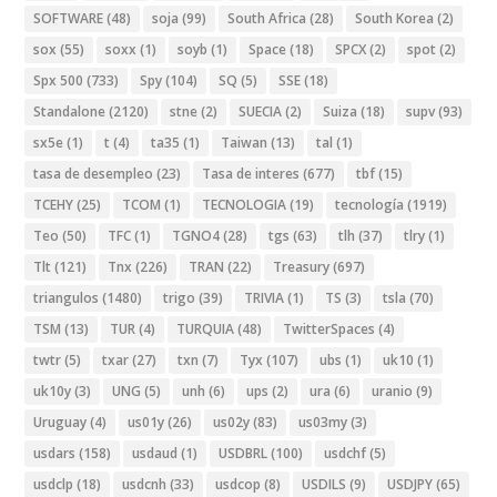
SOFTWARE
(48)
soja
(99)
South Africa
(28)
South Korea
(2)
sox
(55)
soxx
(1)
soyb
(1)
Space
(18)
SPCX
(2)
spot
(2)
Spx 500
(733)
Spy
(104)
SQ
(5)
SSE
(18)
Standalone
(2120)
stne
(2)
SUECIA
(2)
Suiza
(18)
supv
(93)
sx5e
(1)
t
(4)
ta35
(1)
Taiwan
(13)
tal
(1)
tasa de desempleo
(23)
Tasa de interes
(677)
tbf
(15)
TCEHY
(25)
TCOM
(1)
TECNOLOGIA
(19)
tecnología
(1919)
Teo
(50)
TFC
(1)
TGNO4
(28)
tgs
(63)
tlh
(37)
tlry
(1)
Tlt
(121)
Tnx
(226)
TRAN
(22)
Treasury
(697)
triangulos
(1480)
trigo
(39)
TRIVIA
(1)
TS
(3)
tsla
(70)
TSM
(13)
TUR
(4)
TURQUIA
(48)
TwitterSpaces
(4)
twtr
(5)
txar
(27)
txn
(7)
Tyx
(107)
ubs
(1)
uk10
(1)
uk10y
(3)
UNG
(5)
unh
(6)
ups
(2)
ura
(6)
uranio
(9)
Uruguay
(4)
us01y
(26)
us02y
(83)
us03my
(3)
usdars
(158)
usdaud
(1)
USDBRL
(100)
usdchf
(5)
usdclp
(18)
usdcnh
(33)
usdcop
(8)
USDILS
(9)
USDJPY
(65)