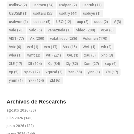
usdkrw
(2)
usdmxn
(24)
usdpen
(2)
usdrub
(11)
USDSEK
(1)
usdtars
(55)
usdtry
(44)
usduyu
(1)
usdwon
(1)
usdzar
(5)
USO
(12)
uup
(2)
uuuu
(2)
V
(3)
Vale
(70)
valo
(6)
Venezuela
(1)
video
(200)
VISA
(6)
VIST
(77)
Vix
(200)
volatilidad
(236)
Volumen
(170)
Vvix
(6)
vxd
(1)
vxn
(17)
Vxx
(15)
WAL
(1)
wb
(2)
wba
(1)
wmt
(2)
wti
(221)
XAL
(1)
xau
(5)
xhb
(3)
XLE
(17)
Xlf
(104)
Xlp
(34)
Xly
(32)
Xom
(27)
xop
(6)
xp
(5)
xpev
(12)
xrpusd
(3)
Yen
(58)
yinn
(1)
YM
(17)
ymm
(1)
YPF
(164)
ZM
(6)
Archivos de Researchs
agosto 2026
(39)
julio 2026
(140)
junio 2026
(139)
mayo 2026
(144)