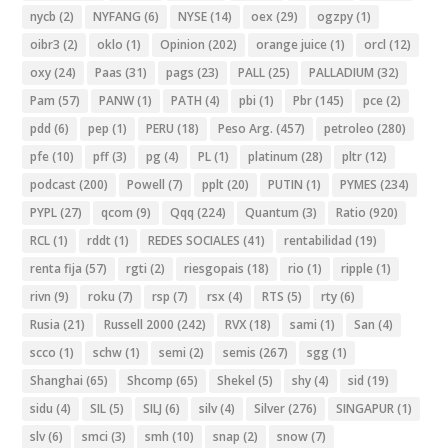
nycb
(2)
NYFANG
(6)
NYSE
(14)
oex
(29)
ogzpy
(1)
oibr3
(2)
oklo
(1)
Opinion
(202)
orange juice
(1)
orcl
(12)
oxy
(24)
Paas
(31)
pags
(23)
PALL
(25)
PALLADIUM
(32)
Pam
(57)
PANW
(1)
PATH
(4)
pbi
(1)
Pbr
(145)
pce
(2)
pdd
(6)
pep
(1)
PERU
(18)
Peso Arg.
(457)
petroleo
(280)
pfe
(10)
pff
(3)
pg
(4)
PL
(1)
platinum
(28)
pltr
(12)
podcast
(200)
Powell
(7)
pplt
(20)
PUTIN
(1)
PYMES
(234)
PYPL
(27)
qcom
(9)
Qqq
(224)
Quantum
(3)
Ratio
(920)
RCL
(1)
rddt
(1)
REDES SOCIALES
(41)
rentabilidad
(19)
renta fija
(57)
rgti
(2)
riesgopais
(18)
rio
(1)
ripple
(1)
rivn
(9)
roku
(7)
rsp
(7)
rsx
(4)
RTS
(5)
rty
(6)
Rusia
(21)
Russell 2000
(242)
RVX
(18)
sami
(1)
San
(4)
scco
(1)
schw
(1)
semi
(2)
semis
(267)
sgg
(1)
Shanghai
(65)
Shcomp
(65)
Shekel
(5)
shy
(4)
sid
(19)
sidu
(4)
SIL
(5)
SILJ
(6)
silv
(4)
Silver
(276)
SINGAPUR
(1)
slv
(6)
smci
(3)
smh
(10)
snap
(2)
snow
(7)