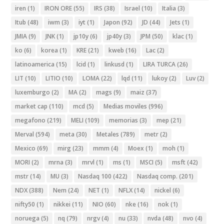
iren
(1)
IRON ORE
(55)
IRS
(38)
Israel
(10)
Italia
(3)
Itub
(48)
iwm
(3)
iyt
(1)
Japon
(92)
JD
(44)
Jets
(1)
JMIA
(9)
JNK
(1)
jp10y
(6)
jp40y
(3)
JPM
(50)
klac
(1)
ko
(6)
korea
(1)
KRE
(21)
kweb
(16)
Lac
(2)
latinoamerica
(15)
lcid
(1)
linkusd
(1)
LIRA TURCA
(26)
LIT
(10)
LITIO
(10)
LOMA
(22)
lqd
(11)
lukoy
(2)
Luv
(2)
luxemburgo
(2)
MA
(2)
mags
(9)
maiz
(37)
market cap
(110)
mcd
(5)
Medias moviles
(996)
megafono
(219)
MELI
(109)
memorias
(3)
mep
(21)
Merval
(594)
meta
(30)
Metales
(789)
metr
(2)
Mexico
(69)
mirg
(23)
mmm
(4)
Moex
(1)
moh
(1)
MORI
(2)
mrna
(3)
mrvl
(1)
ms
(1)
MSCI
(5)
msft
(42)
mstr
(14)
MU
(3)
Nasdaq 100
(422)
Nasdaq comp.
(201)
NDX
(388)
Nem
(24)
NET
(1)
NFLX
(14)
nickel
(6)
nifty50
(1)
nikkei
(11)
NIO
(60)
nke
(16)
nok
(1)
noruega
(5)
nq
(79)
nrgv
(4)
nu
(33)
nvda
(48)
nvo
(4)