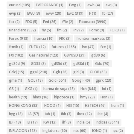
eurusd
(105)
EVERGRANDE
(1)
Ewg
(1)
ewh
(4)
ewj
(3)
ewp
(2)
EWU
(3)
eww
(28)
Ewz
(319)
F
(1)
fb
(27)
fcx
(2)
FDX
(5)
Fed
(26)
ffie
(2)
Fibonacci
(3990)
financiero
(932)
fly
(5)
fm
(2)
Fnv
(7)
Fomc
(9)
FORD
(1)
Forex
(913)
francia
(10)
FRC
(3)
frontier markets
(2)
ftmib
(1)
FUTU
(12)
futuros
(1165)
fvx
(47)
fxe
(1)
FXI
(102)
Gas natural
(123)
GBPUSD
(39)
gd30
(6)
gd30d
(9)
GD35
(3)
gd35d
(8)
gd38d
(1)
Gdx
(70)
Gdxj
(15)
ggal
(218)
Ggb
(26)
gld
(3)
GLOB
(63)
gme
(1)
GOL
(18)
Gold
(551)
Googl
(40)
gprk
(23)
GS
(1)
GXG
(4)
harina de soja
(18)
Hch
(844)
hd
(1)
health
(19)
hims
(16)
hipoteca
(1)
hmy
(23)
Hon
(1)
HONG KONG
(83)
HOOD
(1)
HSI
(15)
HSTECH
(46)
hum
(1)
hyg
(18)
IA
(57)
iab
(1)
ibb
(3)
ibex
(12)
ibit
(4)
IEF
(13)
IEI
(17)
IGV
(13)
ilf
(3)
India
(5)
Indices
(3611)
INFLACION
(113)
Inglaterra
(60)
intc
(60)
IONQ
(1)
ipc
(2)