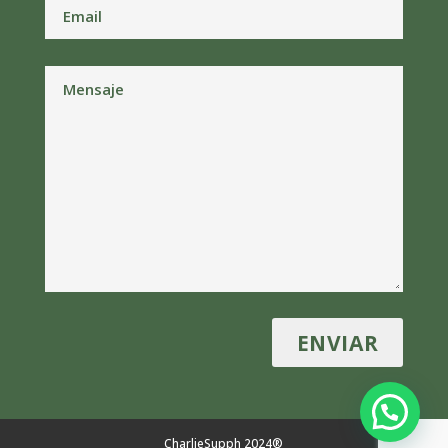
CharlieSupph 2024®