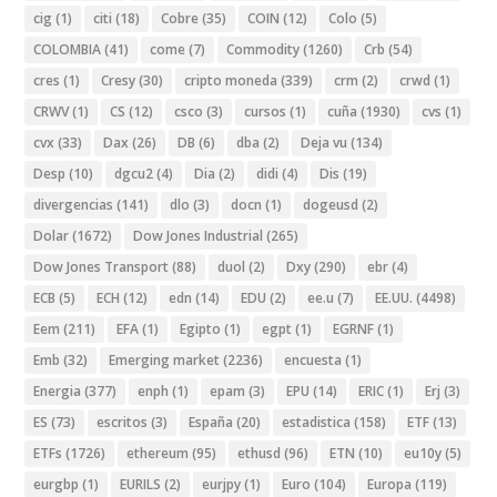
cig
(1)
citi
(18)
Cobre
(35)
COIN
(12)
Colo
(5)
COLOMBIA
(41)
come
(7)
Commodity
(1260)
Crb
(54)
cres
(1)
Cresy
(30)
cripto moneda
(339)
crm
(2)
crwd
(1)
CRWV
(1)
CS
(12)
csco
(3)
cursos
(1)
cuña
(1930)
cvs
(1)
cvx
(33)
Dax
(26)
DB
(6)
dba
(2)
Deja vu
(134)
Desp
(10)
dgcu2
(4)
Dia
(2)
didi
(4)
Dis
(19)
divergencias
(141)
dlo
(3)
docn
(1)
dogeusd
(2)
Dolar
(1672)
Dow Jones Industrial
(265)
Dow Jones Transport
(88)
duol
(2)
Dxy
(290)
ebr
(4)
ECB
(5)
ECH
(12)
edn
(14)
EDU
(2)
ee.u
(7)
EE.UU.
(4498)
Eem
(211)
EFA
(1)
Egipto
(1)
egpt
(1)
EGRNF
(1)
Emb
(32)
Emerging market
(2236)
encuesta
(1)
Energia
(377)
enph
(1)
epam
(3)
EPU
(14)
ERIC
(1)
Erj
(3)
ES
(73)
escritos
(3)
España
(20)
estadistica
(158)
ETF
(13)
ETFs
(1726)
ethereum
(95)
ethusd
(96)
ETN
(10)
eu10y
(5)
eurgbp
(1)
EURILS
(2)
eurjpy
(1)
Euro
(104)
Europa
(119)