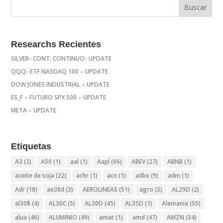
Researchs Recientes
SILVER- CONT. CONTINUO- UPDATE
QQQ- ETF NASDAQ 100 – UPDATE
DOW JONES INDUSTRIAL – UPDATE
ES_F – FUTURO SPX 500 – UPDATE
META – UPDATE
Etiquetas
A3
(2)
A50
(1)
aal
(1)
Aapl
(66)
ABEV
(27)
ABNB
(1)
aceite de soja
(22)
achr
(1)
acn
(1)
adbe
(9)
adm
(1)
Adr
(18)
ae38d
(3)
AEROLINEAS
(51)
agro
(3)
AL29D
(2)
al30$
(4)
AL30C
(5)
AL30D
(45)
AL35D
(1)
Alemania
(55)
alua
(46)
ALUMINIO
(49)
amat
(1)
amd
(47)
AMZN
(34)