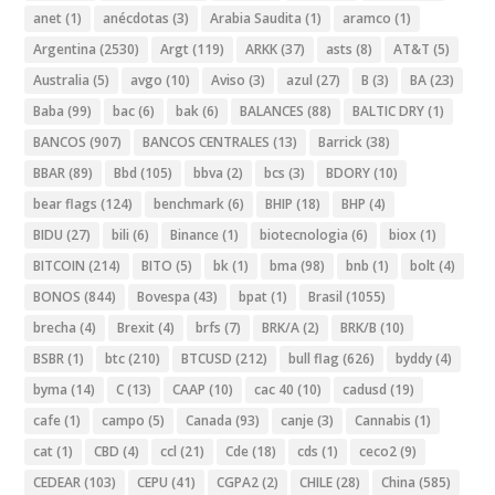
anet
(1)
anécdotas
(3)
Arabia Saudita
(1)
aramco
(1)
Argentina
(2530)
Argt
(119)
ARKK
(37)
asts
(8)
AT&T
(5)
Australia
(5)
avgo
(10)
Aviso
(3)
azul
(27)
B
(3)
BA
(23)
Baba
(99)
bac
(6)
bak
(6)
BALANCES
(88)
BALTIC DRY
(1)
BANCOS
(907)
BANCOS CENTRALES
(13)
Barrick
(38)
BBAR
(89)
Bbd
(105)
bbva
(2)
bcs
(3)
BDORY
(10)
bear flags
(124)
benchmark
(6)
BHIP
(18)
BHP
(4)
BIDU
(27)
bili
(6)
Binance
(1)
biotecnologia
(6)
biox
(1)
BITCOIN
(214)
BITO
(5)
bk
(1)
bma
(98)
bnb
(1)
bolt
(4)
BONOS
(844)
Bovespa
(43)
bpat
(1)
Brasil
(1055)
brecha
(4)
Brexit
(4)
brfs
(7)
BRK/A
(2)
BRK/B
(10)
BSBR
(1)
btc
(210)
BTCUSD
(212)
bull flag
(626)
byddy
(4)
byma
(14)
C
(13)
CAAP
(10)
cac 40
(10)
cadusd
(19)
cafe
(1)
campo
(5)
Canada
(93)
canje
(3)
Cannabis
(1)
cat
(1)
CBD
(4)
ccl
(21)
Cde
(18)
cds
(1)
ceco2
(9)
CEDEAR
(103)
CEPU
(41)
CGPA2
(2)
CHILE
(28)
China
(585)