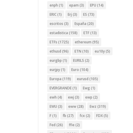
enph
(1)
epam
(3)
EPU
(14)
ERIC
(1)
Erj
(3)
ES
(73)
escritos
(3)
España
(20)
estadistica
(158)
ETF
(13)
ETFs
(1725)
ethereum
(95)
ethusd
(96)
ETN
(10)
eu10y
(5)
eurgbp
(1)
EURILS
(2)
eurjpy
(1)
Euro
(104)
Europa
(119)
eurusd
(105)
EVERGRANDE
(1)
Ewg
(1)
ewh
(4)
ewj
(3)
ewp
(2)
EWU
(3)
eww
(28)
Ewz
(319)
F
(1)
fb
(27)
fcx
(2)
FDX
(5)
Fed
(26)
ffie
(2)