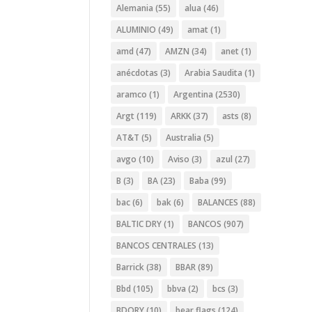
Alemania
(55)
alua
(46)
ALUMINIO
(49)
amat
(1)
amd
(47)
AMZN
(34)
anet
(1)
anécdotas
(3)
Arabia Saudita
(1)
aramco
(1)
Argentina
(2530)
Argt
(119)
ARKK
(37)
asts
(8)
AT&T
(5)
Australia
(5)
avgo
(10)
Aviso
(3)
azul
(27)
B
(3)
BA
(23)
Baba
(99)
bac
(6)
bak
(6)
BALANCES
(88)
BALTIC DRY
(1)
BANCOS
(907)
BANCOS CENTRALES
(13)
Barrick
(38)
BBAR
(89)
Bbd
(105)
bbva
(2)
bcs
(3)
BDORY
(10)
bear flags
(124)