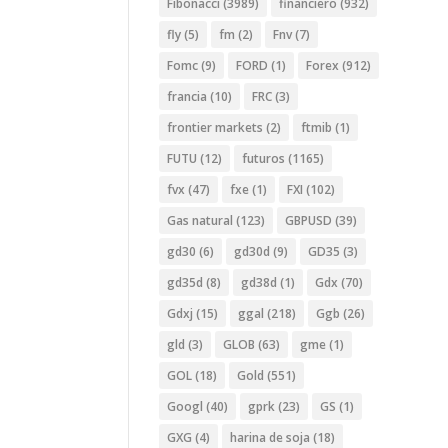
Fibonacci
(3989)
financiero
(932)
fly
(5)
fm
(2)
Fnv
(7)
Fomc
(9)
FORD
(1)
Forex
(912)
francia
(10)
FRC
(3)
frontier markets
(2)
ftmib
(1)
FUTU
(12)
futuros
(1165)
fvx
(47)
fxe
(1)
FXI
(102)
Gas natural
(123)
GBPUSD
(39)
gd30
(6)
gd30d
(9)
GD35
(3)
gd35d
(8)
gd38d
(1)
Gdx
(70)
Gdxj
(15)
ggal
(218)
Ggb
(26)
gld
(3)
GLOB
(63)
gme
(1)
GOL
(18)
Gold
(551)
Googl
(40)
gprk
(23)
GS
(1)
GXG
(4)
harina de soja
(18)