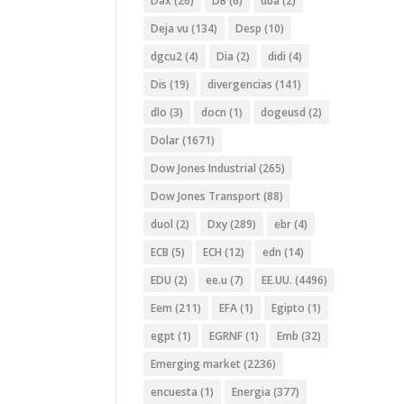
Dax
(26)
DB
(6)
dba
(2)
Deja vu
(134)
Desp
(10)
dgcu2
(4)
Dia
(2)
didi
(4)
Dis
(19)
divergencias
(141)
dlo
(3)
docn
(1)
dogeusd
(2)
Dolar
(1671)
Dow Jones Industrial
(265)
Dow Jones Transport
(88)
duol
(2)
Dxy
(289)
ebr
(4)
ECB
(5)
ECH
(12)
edn
(14)
EDU
(2)
ee.u
(7)
EE.UU.
(4496)
Eem
(211)
EFA
(1)
Egipto
(1)
egpt
(1)
EGRNF
(1)
Emb
(32)
Emerging market
(2236)
encuesta
(1)
Energia
(377)