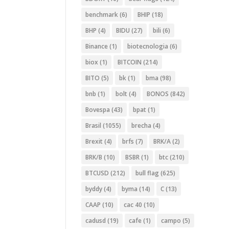
benchmark
(6)
BHIP
(18)
BHP
(4)
BIDU
(27)
bili
(6)
Binance
(1)
biotecnologia
(6)
biox
(1)
BITCOIN
(214)
BITO
(5)
bk
(1)
bma
(98)
bnb
(1)
bolt
(4)
BONOS
(842)
Bovespa
(43)
bpat
(1)
Brasil
(1055)
brecha
(4)
Brexit
(4)
brfs
(7)
BRK/A
(2)
BRK/B
(10)
BSBR
(1)
btc
(210)
BTCUSD
(212)
bull flag
(625)
byddy
(4)
byma
(14)
C
(13)
CAAP
(10)
cac 40
(10)
cadusd
(19)
cafe
(1)
campo
(5)