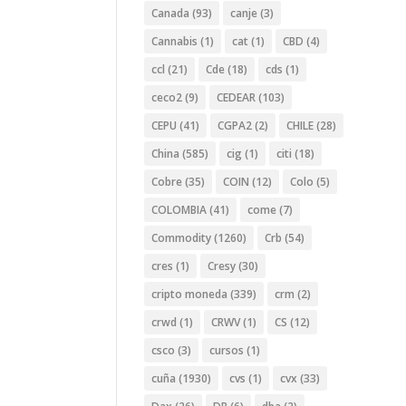
Canada
(93)
canje
(3)
Cannabis
(1)
cat
(1)
CBD
(4)
ccl
(21)
Cde
(18)
cds
(1)
ceco2
(9)
CEDEAR
(103)
CEPU
(41)
CGPA2
(2)
CHILE
(28)
China
(585)
cig
(1)
citi
(18)
Cobre
(35)
COIN
(12)
Colo
(5)
COLOMBIA
(41)
come
(7)
Commodity
(1260)
Crb
(54)
cres
(1)
Cresy
(30)
cripto moneda
(339)
crm
(2)
crwd
(1)
CRWV
(1)
CS
(12)
csco
(3)
cursos
(1)
cuña
(1930)
cvs
(1)
cvx
(33)