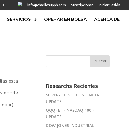
info@charliesupph.com
Suscripciones
Iniciar Sesión
SERVICIOS
OPERAR EN BOLSA
ACERCA DE
ías esta
Researchs Recientes
es donde
SILVER- CONT. CONTINUO-
UPDATE
randar)
QQQ- ETF NASDAQ 100 –
UPDATE
DOW JONES INDUSTRIAL –