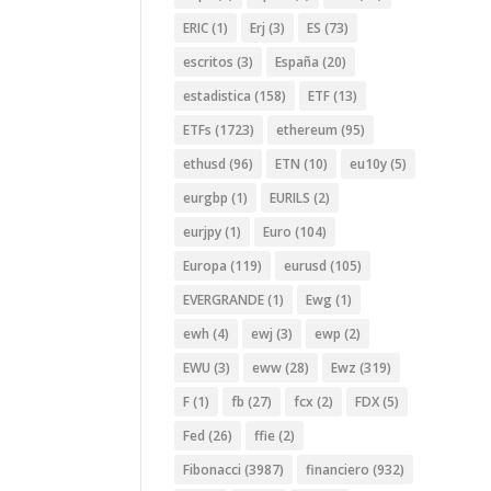
ERIC
(1)
Erj
(3)
ES
(73)
escritos
(3)
España
(20)
estadistica
(158)
ETF
(13)
ETFs
(1723)
ethereum
(95)
ethusd
(96)
ETN
(10)
eu10y
(5)
eurgbp
(1)
EURILS
(2)
eurjpy
(1)
Euro
(104)
Europa
(119)
eurusd
(105)
EVERGRANDE
(1)
Ewg
(1)
ewh
(4)
ewj
(3)
ewp
(2)
EWU
(3)
eww
(28)
Ewz
(319)
F
(1)
fb
(27)
fcx
(2)
FDX
(5)
Fed
(26)
ffie
(2)
Fibonacci
(3987)
financiero
(932)