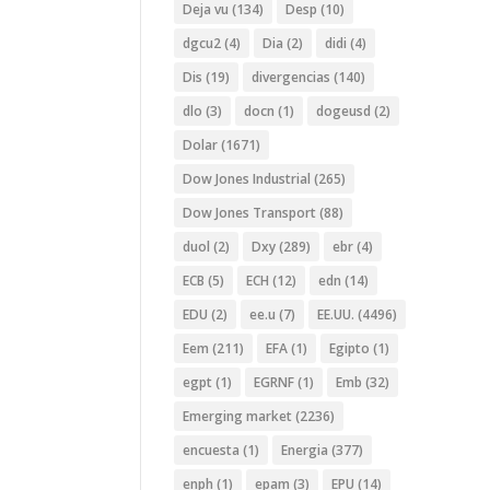
Deja vu
(134)
Desp
(10)
dgcu2
(4)
Dia
(2)
didi
(4)
Dis
(19)
divergencias
(140)
dlo
(3)
docn
(1)
dogeusd
(2)
Dolar
(1671)
Dow Jones Industrial
(265)
Dow Jones Transport
(88)
duol
(2)
Dxy
(289)
ebr
(4)
ECB
(5)
ECH
(12)
edn
(14)
EDU
(2)
ee.u
(7)
EE.UU.
(4496)
Eem
(211)
EFA
(1)
Egipto
(1)
egpt
(1)
EGRNF
(1)
Emb
(32)
Emerging market
(2236)
encuesta
(1)
Energia
(377)
enph
(1)
epam
(3)
EPU
(14)