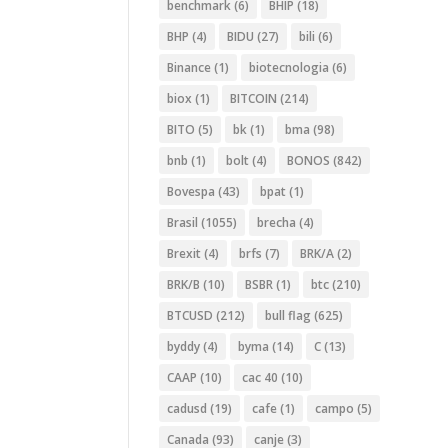
benchmark
(6)
BHIP
(18)
BHP
(4)
BIDU
(27)
bili
(6)
Binance
(1)
biotecnologia
(6)
biox
(1)
BITCOIN
(214)
BITO
(5)
bk
(1)
bma
(98)
bnb
(1)
bolt
(4)
BONOS
(842)
Bovespa
(43)
bpat
(1)
Brasil
(1055)
brecha
(4)
Brexit
(4)
brfs
(7)
BRK/A
(2)
BRK/B
(10)
BSBR
(1)
btc
(210)
BTCUSD
(212)
bull flag
(625)
byddy
(4)
byma
(14)
C
(13)
CAAP
(10)
cac 40
(10)
cadusd
(19)
cafe
(1)
campo
(5)
Canada
(93)
canje
(3)