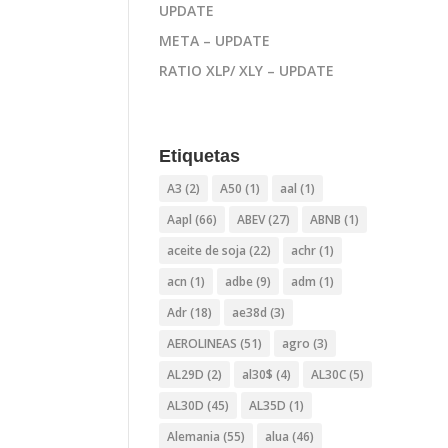
UPDATE
META – UPDATE
RATIO XLP/ XLY – UPDATE
Etiquetas
A3
(2)
A50
(1)
aal
(1)
Aapl
(66)
ABEV
(27)
ABNB
(1)
aceite de soja
(22)
achr
(1)
acn
(1)
adbe
(9)
adm
(1)
Adr
(18)
ae38d
(3)
AEROLINEAS
(51)
agro
(3)
AL29D
(2)
al30$
(4)
AL30C
(5)
AL30D
(45)
AL35D
(1)
Alemania
(55)
alua
(46)