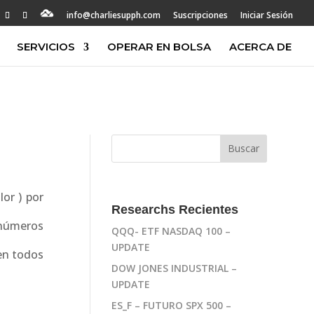
info@charliesupph.com
Suscripciones
Iniciar Sesión
SERVICIOS
OPERAR EN BOLSA
ACERCA DE
or ) por
Researchs Recientes
 números
QQQ- ETF NASDAQ 100 –
UPDATE
 en todos
DOW JONES INDUSTRIAL –
UPDATE
ES_F – FUTURO SPX 500 –