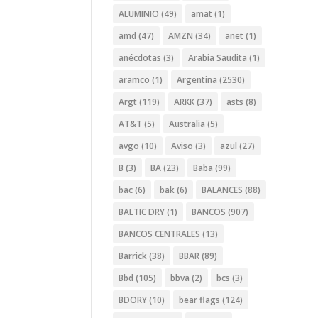
ALUMINIO
(49)
amat
(1)
amd
(47)
AMZN
(34)
anet
(1)
anécdotas
(3)
Arabia Saudita
(1)
aramco
(1)
Argentina
(2530)
Argt
(119)
ARKK
(37)
asts
(8)
AT&T
(5)
Australia
(5)
avgo
(10)
Aviso
(3)
azul
(27)
B
(3)
BA
(23)
Baba
(99)
bac
(6)
bak
(6)
BALANCES
(88)
BALTIC DRY
(1)
BANCOS
(907)
BANCOS CENTRALES
(13)
Barrick
(38)
BBAR
(89)
Bbd
(105)
bbva
(2)
bcs
(3)
BDORY
(10)
bear flags
(124)