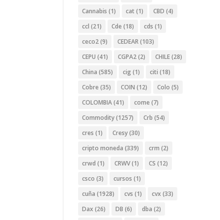
Cannabis
(1)
cat
(1)
CBD
(4)
ccl
(21)
Cde
(18)
cds
(1)
ceco2
(9)
CEDEAR
(103)
CEPU
(41)
CGPA2
(2)
CHILE
(28)
China
(585)
cig
(1)
citi
(18)
Cobre
(35)
COIN
(12)
Colo
(5)
COLOMBIA
(41)
come
(7)
Commodity
(1257)
Crb
(54)
cres
(1)
Cresy
(30)
cripto moneda
(339)
crm
(2)
crwd
(1)
CRWV
(1)
CS
(12)
csco
(3)
cursos
(1)
cuña
(1928)
cvs
(1)
cvx
(33)
Dax
(26)
DB
(6)
dba
(2)