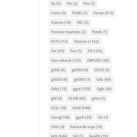
fly
(5)
fm
(2)
Fnv
(7)
Fomc
(9)
FORD
(1)
Forex
(912)
francia
(10)
FRC
(3)
frontier markets
(2)
ftmib
(1)
FUTU
(12)
futuros
(1162)
fvx
(47)
fxe
(1)
FXI
(102)
Gas natural
(123)
GBPUSD
(39)
gd30
(6)
gd30d
(9)
GD35
(3)
gd35d
(8)
gd38d
(1)
Gdx
(69)
Gdxj
(15)
ggal
(218)
Ggb
(26)
gld
(3)
GLOB
(63)
gme
(1)
GOL
(18)
Gold
(548)
Googl
(40)
gprk
(23)
GS
(1)
GXG
(4)
harina de soja
(18)
Hch
(844)
hd
(1)
health
(19)