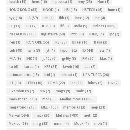
health
(19)
hims
(16)
hipoteca
(1)
hmy
(23)
Hon
(1)
HONG KONG
(83)
HOOD
(1)
HSI
(15)
HSTECH
(46)
hum
(1)
hyg
(18)
IA
(57)
iab
(1)
ibb
(3)
ibex
(12)
ibit
(4)
IEF
(13)
IEI
(17)
IGV
(13)
ilf
(3)
India
(5)
Indices
(3609)
INFLACION
(113)
Inglaterra
(60)
intc
(60)
IONQ
(1)
ipc
(2)
iren
(1)
IRON ORE
(55)
IRS
(38)
Israel
(10)
Italia
(3)
Itub
(48)
iwm
(3)
iyt
(1)
Japon
(92)
JD
(44)
Jets
(1)
JMIA
(9)
JNK
(1)
jp10y
(6)
jp40y
(3)
JPM
(50)
klac
(1)
ko
(6)
korea
(1)
KRE
(21)
kweb
(16)
Lac
(2)
latinoamerica
(15)
lcid
(1)
linkusd
(1)
LIRA TURCA
(26)
LIT
(10)
LITIO
(10)
LOMA
(22)
lqd
(11)
lukoy
(2)
Luv
(2)
luxemburgo
(2)
MA
(2)
mags
(9)
maiz
(37)
market cap
(110)
mcd
(5)
Medias moviles
(996)
megafono
(219)
MELI
(109)
memorias
(3)
mep
(21)
Merval
(594)
meta
(30)
Metales
(789)
metr
(2)
Mexico
(69)
mirg
(23)
mmm
(4)
Moex
(1)
moh
(1)