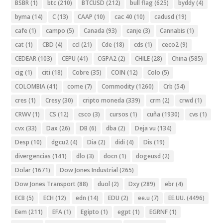
BSBR
(1)
btc
(210)
BTCUSD
(212)
bull flag
(625)
byddy
(4)
byma
(14)
C
(13)
CAAP
(10)
cac 40
(10)
cadusd
(19)
cafe
(1)
campo
(5)
Canada
(93)
canje
(3)
Cannabis
(1)
cat
(1)
CBD
(4)
ccl
(21)
Cde
(18)
cds
(1)
ceco2
(9)
CEDEAR
(103)
CEPU
(41)
CGPA2
(2)
CHILE
(28)
China
(585)
cig
(1)
citi
(18)
Cobre
(35)
COIN
(12)
Colo
(5)
COLOMBIA
(41)
come
(7)
Commodity
(1260)
Crb
(54)
cres
(1)
Cresy
(30)
cripto moneda
(339)
crm
(2)
crwd
(1)
CRWV
(1)
CS
(12)
csco
(3)
cursos
(1)
cuña
(1930)
cvs
(1)
cvx
(33)
Dax
(26)
DB
(6)
dba
(2)
Deja vu
(134)
Desp
(10)
dgcu2
(4)
Dia
(2)
didi
(4)
Dis
(19)
divergencias
(141)
dlo
(3)
docn
(1)
dogeusd
(2)
Dolar
(1671)
Dow Jones Industrial
(265)
Dow Jones Transport
(88)
duol
(2)
Dxy
(289)
ebr
(4)
ECB
(5)
ECH
(12)
edn
(14)
EDU
(2)
ee.u
(7)
EE.UU.
(4496)
Eem
(211)
EFA
(1)
Egipto
(1)
egpt
(1)
EGRNF
(1)