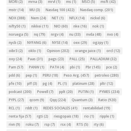
MORI
(2)
mrna
(3)
mrvl
(1)
ms
(1)
MSCI
(5)
msft
(42)
mstr
(14)
MU
(3)
Nasdaq 100
(422)
Nasdaq comp.
(201)
NDX
(388)
Nem
(24)
NET
(1)
NFLX
(14)
nickel
(6)
nifty50
(1)
nikkei
(11)
NIO
(60)
nke
(16)
nok
(1)
noruega
(5)
nq
(79)
nrgv
(4)
nu
(33)
nvda
(48)
nvo
(4)
nycb
(2)
NYFANG
(6)
NYSE
(14)
oex
(29)
ogzpy
(1)
oibr3
(2)
oklo
(1)
Opinion
(202)
orange juice
(1)
orcl
(12)
oxy
(24)
Paas
(31)
pags
(23)
PALL
(25)
PALLADIUM
(32)
Pam
(57)
PANW
(1)
PATH
(4)
pbi
(1)
Pbr
(145)
pce
(2)
pdd
(6)
pep
(1)
PERU
(18)
Peso Arg.
(457)
petroleo
(280)
pfe
(10)
pff
(3)
pg
(4)
PL
(1)
platinum
(28)
pltr
(12)
podcast
(200)
Powell
(7)
pplt
(20)
PUTIN
(1)
PYMES
(234)
PYPL
(27)
qcom
(9)
Qqq
(224)
Quantum
(3)
Ratio
(920)
RCL
(1)
rddt
(1)
REDES SOCIALES
(41)
rentabilidad
(19)
renta fija
(57)
rgti
(2)
riesgopais
(18)
rio
(1)
ripple
(1)
rivn
(9)
roku
(7)
rsp
(7)
rsx
(4)
RTS
(5)
rty
(6)