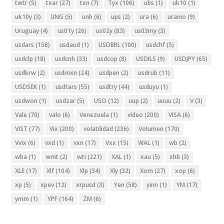
twtr
(5)
txar
(27)
txn
(7)
Tyx
(106)
ubs
(1)
uk10
(1)
uk10y
(3)
UNG
(5)
unh
(6)
ups
(2)
ura
(6)
uranio
(9)
Uruguay
(4)
us01y
(26)
us02y
(83)
us03my
(3)
usdars
(158)
usdaud
(1)
USDBRL
(100)
usdchf
(5)
usdclp
(18)
usdcnh
(33)
usdcop
(8)
USDILS
(9)
USDJPY
(65)
usdkrw
(2)
usdmxn
(24)
usdpen
(2)
usdrub
(11)
USDSEK
(1)
usdtars
(55)
usdtry
(44)
usduyu
(1)
usdwon
(1)
usdzar
(5)
USO
(12)
uup
(2)
uuuu
(2)
V
(3)
Vale
(70)
valo
(6)
Venezuela
(1)
video
(200)
VISA
(6)
VIST
(77)
Vix
(200)
volatilidad
(236)
Volumen
(170)
Vvix
(6)
vxd
(1)
vxn
(17)
Vxx
(15)
WAL
(1)
wb
(2)
wba
(1)
wmt
(2)
wti
(221)
XAL
(1)
xau
(5)
xhb
(3)
XLE
(17)
Xlf
(104)
Xlp
(34)
Xly
(32)
Xom
(27)
xop
(6)
xp
(5)
xpev
(12)
xrpusd
(3)
Yen
(58)
yinn
(1)
YM
(17)
ymm
(1)
YPF
(164)
ZM
(6)