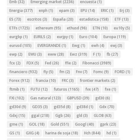
Emb
(32)
Emerging market
(2236)
encuesta
(1)
Energia
(377)
enph
(1)
epam
(3)
EPU
(14)
ERIC
(1)
Erj
(3)
ES
(73)
escritos
(3)
España
(20)
estadistica
(158)
ETF
(13)
ETFs
(1725)
ethereum
(95)
ethusd
(96)
ETN
(10)
eu10y
(5)
eurgbp
(1)
EURILS
(2)
eurjpy
(1)
Euro
(104)
Europa
(119)
eurusd
(105)
EVERGRANDE
(1)
Ewg
(1)
ewh
(4)
ewj
(3)
ewp
(2)
EWU
(3)
eww
(28)
Ewz
(319)
F
(1)
fb
(27)
fcx
(2)
FDX
(5)
Fed
(26)
ffie
(2)
Fibonacci
(3989)
financiero
(932)
fly
(5)
fm
(2)
Fnv
(7)
Fomc
(9)
FORD
(1)
Forex
(912)
francia
(10)
FRC
(3)
frontier markets
(2)
ftmib
(1)
FUTU
(12)
futuros
(1165)
fvx
(47)
fxe
(1)
FXI
(102)
Gas natural
(123)
GBPUSD
(39)
gd30
(6)
gd30d
(9)
GD35
(3)
gd35d
(8)
gd38d
(1)
Gdx
(70)
Gdxj
(15)
ggal
(218)
Ggb
(26)
gld
(3)
GLOB
(63)
gme
(1)
GOL
(18)
Gold
(551)
Googl
(40)
gprk
(23)
GS
(1)
GXG
(4)
harina de soja
(18)
Hch
(844)
hd
(1)