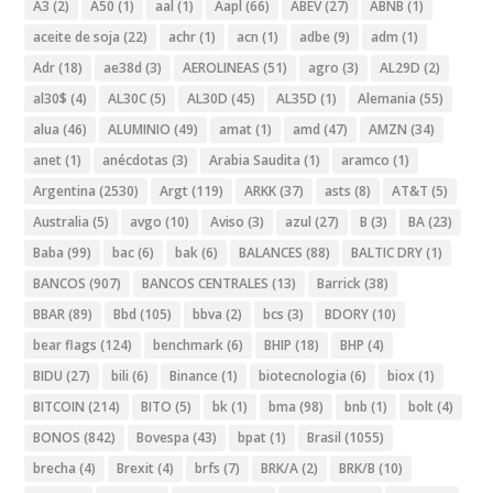
A3
(2)
A50
(1)
aal
(1)
Aapl
(66)
ABEV
(27)
ABNB
(1)
aceite de soja
(22)
achr
(1)
acn
(1)
adbe
(9)
adm
(1)
Adr
(18)
ae38d
(3)
AEROLINEAS
(51)
agro
(3)
AL29D
(2)
al30$
(4)
AL30C
(5)
AL30D
(45)
AL35D
(1)
Alemania
(55)
alua
(46)
ALUMINIO
(49)
amat
(1)
amd
(47)
AMZN
(34)
anet
(1)
anécdotas
(3)
Arabia Saudita
(1)
aramco
(1)
Argentina
(2530)
Argt
(119)
ARKK
(37)
asts
(8)
AT&T
(5)
Australia
(5)
avgo
(10)
Aviso
(3)
azul
(27)
B
(3)
BA
(23)
Baba
(99)
bac
(6)
bak
(6)
BALANCES
(88)
BALTIC DRY
(1)
BANCOS
(907)
BANCOS CENTRALES
(13)
Barrick
(38)
BBAR
(89)
Bbd
(105)
bbva
(2)
bcs
(3)
BDORY
(10)
bear flags
(124)
benchmark
(6)
BHIP
(18)
BHP
(4)
BIDU
(27)
bili
(6)
Binance
(1)
biotecnologia
(6)
biox
(1)
BITCOIN
(214)
BITO
(5)
bk
(1)
bma
(98)
bnb
(1)
bolt
(4)
BONOS
(842)
Bovespa
(43)
bpat
(1)
Brasil
(1055)
brecha
(4)
Brexit
(4)
brfs
(7)
BRK/A
(2)
BRK/B
(10)