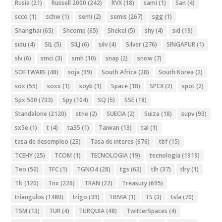
Rusia
(21)
Russell 2000
(242)
RVX
(18)
sami
(1)
San
(4)
scco
(1)
schw
(1)
semi
(2)
semis
(267)
sgg
(1)
Shanghai
(65)
Shcomp
(65)
Shekel
(5)
shy
(4)
sid
(19)
sidu
(4)
SIL
(5)
SILJ
(6)
silv
(4)
Silver
(276)
SINGAPUR
(1)
slv
(6)
smci
(3)
smh
(10)
snap
(2)
snow
(7)
SOFTWARE
(48)
soja
(99)
South Africa
(28)
South Korea
(2)
sox
(55)
soxx
(1)
soyb
(1)
Space
(18)
SPCX
(2)
spot
(2)
Spx 500
(733)
Spy
(104)
SQ
(5)
SSE
(18)
Standalone
(2120)
stne
(2)
SUECIA
(2)
Suiza
(18)
supv
(93)
sx5e
(1)
t
(4)
ta35
(1)
Taiwan
(13)
tal
(1)
tasa de desempleo
(23)
Tasa de interes
(676)
tbf
(15)
TCEHY
(25)
TCOM
(1)
TECNOLOGIA
(19)
tecnología
(1919)
Teo
(50)
TFC
(1)
TGNO4
(28)
tgs
(63)
tlh
(37)
tlry
(1)
Tlt
(120)
Tnx
(226)
TRAN
(22)
Treasury
(695)
triangulos
(1480)
trigo
(39)
TRIVIA
(1)
TS
(3)
tsla
(70)
TSM
(13)
TUR
(4)
TURQUIA
(48)
TwitterSpaces
(4)