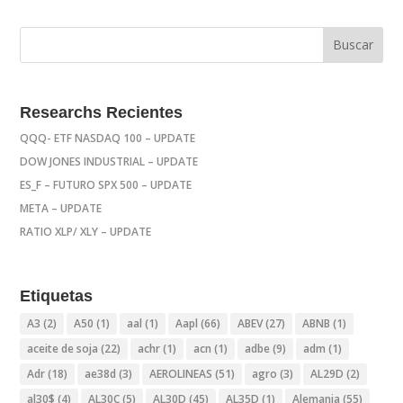
Researchs Recientes
QQQ- ETF NASDAQ 100 – UPDATE
DOW JONES INDUSTRIAL – UPDATE
ES_F – FUTURO SPX 500 – UPDATE
META – UPDATE
RATIO XLP/ XLY – UPDATE
Etiquetas
A3
(2)
A50
(1)
aal
(1)
Aapl
(66)
ABEV
(27)
ABNB
(1)
aceite de soja
(22)
achr
(1)
acn
(1)
adbe
(9)
adm
(1)
Adr
(18)
ae38d
(3)
AEROLINEAS
(51)
agro
(3)
AL29D
(2)
al30$
(4)
AL30C
(5)
AL30D
(45)
AL35D
(1)
Alemania
(55)