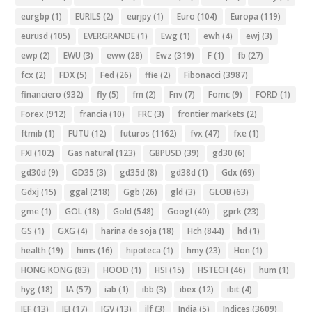
eurgbp
(1)
EURILS
(2)
eurjpy
(1)
Euro
(104)
Europa
(119)
eurusd
(105)
EVERGRANDE
(1)
Ewg
(1)
ewh
(4)
ewj
(3)
ewp
(2)
EWU
(3)
eww
(28)
Ewz
(319)
F
(1)
fb
(27)
fcx
(2)
FDX
(5)
Fed
(26)
ffie
(2)
Fibonacci
(3987)
financiero
(932)
fly
(5)
fm
(2)
Fnv
(7)
Fomc
(9)
FORD
(1)
Forex
(912)
francia
(10)
FRC
(3)
frontier markets
(2)
ftmib
(1)
FUTU
(12)
futuros
(1162)
fvx
(47)
fxe
(1)
FXI
(102)
Gas natural
(123)
GBPUSD
(39)
gd30
(6)
gd30d
(9)
GD35
(3)
gd35d
(8)
gd38d
(1)
Gdx
(69)
Gdxj
(15)
ggal
(218)
Ggb
(26)
gld
(3)
GLOB
(63)
gme
(1)
GOL
(18)
Gold
(548)
Googl
(40)
gprk
(23)
GS
(1)
GXG
(4)
harina de soja
(18)
Hch
(844)
hd
(1)
health
(19)
hims
(16)
hipoteca
(1)
hmy
(23)
Hon
(1)
HONG KONG
(83)
HOOD
(1)
HSI
(15)
HSTECH
(46)
hum
(1)
hyg
(18)
IA
(57)
iab
(1)
ibb
(3)
ibex
(12)
ibit
(4)
IEF
(13)
IEI
(17)
IGV
(13)
ilf
(3)
India
(5)
Indices
(3609)