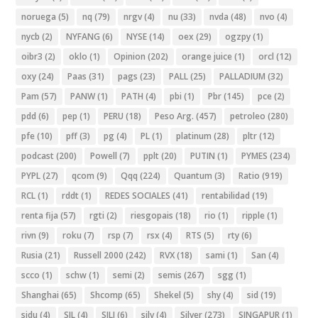
noruega
(5)
nq
(79)
nrgv
(4)
nu
(33)
nvda
(48)
nvo
(4)
nycb
(2)
NYFANG
(6)
NYSE
(14)
oex
(29)
ogzpy
(1)
oibr3
(2)
oklo
(1)
Opinion
(202)
orange juice
(1)
orcl
(12)
oxy
(24)
Paas
(31)
pags
(23)
PALL
(25)
PALLADIUM
(32)
Pam
(57)
PANW
(1)
PATH
(4)
pbi
(1)
Pbr
(145)
pce
(2)
pdd
(6)
pep
(1)
PERU
(18)
Peso Arg.
(457)
petroleo
(280)
pfe
(10)
pff
(3)
pg
(4)
PL
(1)
platinum
(28)
pltr
(12)
podcast
(200)
Powell
(7)
pplt
(20)
PUTIN
(1)
PYMES
(234)
PYPL
(27)
qcom
(9)
Qqq
(224)
Quantum
(3)
Ratio
(919)
RCL
(1)
rddt
(1)
REDES SOCIALES
(41)
rentabilidad
(19)
renta fija
(57)
rgti
(2)
riesgopais
(18)
rio
(1)
ripple
(1)
rivn
(9)
roku
(7)
rsp
(7)
rsx
(4)
RTS
(5)
rty
(6)
Rusia
(21)
Russell 2000
(242)
RVX
(18)
sami
(1)
San
(4)
scco
(1)
schw
(1)
semi
(2)
semis
(267)
sgg
(1)
Shanghai
(65)
Shcomp
(65)
Shekel
(5)
shy
(4)
sid
(19)
sidu
(4)
SIL
(4)
SILJ
(6)
silv
(4)
Silver
(273)
SINGAPUR
(1)