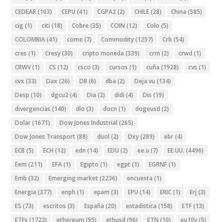
CEDEAR
(103)
CEPU
(41)
CGPA2
(2)
CHILE
(28)
China
(585)
cig
(1)
citi
(18)
Cobre
(35)
COIN
(12)
Colo
(5)
COLOMBIA
(41)
come
(7)
Commodity
(1257)
Crb
(54)
cres
(1)
Cresy
(30)
cripto moneda
(339)
crm
(2)
crwd
(1)
CRWV
(1)
CS
(12)
csco
(3)
cursos
(1)
cuña
(1928)
cvs
(1)
cvx
(33)
Dax
(26)
DB
(6)
dba
(2)
Deja vu
(134)
Desp
(10)
dgcu2
(4)
Dia
(2)
didi
(4)
Dis
(19)
divergencias
(140)
dlo
(3)
docn
(1)
dogeusd
(2)
Dolar
(1671)
Dow Jones Industrial
(265)
Dow Jones Transport
(88)
duol
(2)
Dxy
(289)
ebr
(4)
ECB
(5)
ECH
(12)
edn
(14)
EDU
(2)
ee.u
(7)
EE.UU.
(4496)
Eem
(211)
EFA
(1)
Egipto
(1)
egpt
(1)
EGRNF
(1)
Emb
(32)
Emerging market
(2236)
encuesta
(1)
Energia
(377)
enph
(1)
epam
(3)
EPU
(14)
ERIC
(1)
Erj
(3)
ES
(73)
escritos
(3)
España
(20)
estadistica
(158)
ETF
(13)
ETFs
(1723)
ethereum
(95)
ethusd
(96)
ETN
(10)
eu10y
(5)