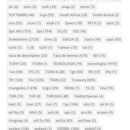
slv
(6)
smci
(3)
smh
(10)
snap
(2)
snow
(7)
SOFTWARE
(48)
soja
(99)
South Africa
(28)
South Korea
(2)
sox
(55)
soxx
(1)
soyb
(1)
Space
(18)
SPCX
(2)
spot
(2)
Spx 500
(733)
Spy
(104)
SQ
(5)
SSE
(18)
Standalone
(2120)
stne
(2)
SUECIA
(2)
Suiza
(18)
supv
(93)
sx5e
(1)
t
(4)
ta35
(1)
Taiwan
(13)
tal
(1)
tasa de desempleo
(23)
Tasa de interes
(676)
tbf
(15)
TCEHY
(25)
TCOM
(1)
TECNOLOGIA
(19)
tecnología
(1919)
Teo
(50)
TFC
(1)
TGNO4
(28)
tgs
(63)
tlh
(37)
tlry
(1)
Tlt
(120)
Tnx
(226)
TRAN
(22)
Treasury
(695)
triangulos
(1478)
trigo
(39)
TRIVIA
(1)
TS
(3)
tsla
(70)
TSM
(13)
TUR
(4)
TURQUIA
(48)
TwitterSpaces
(4)
twtr
(5)
txar
(27)
txn
(7)
Tyx
(106)
ubs
(1)
uk10
(1)
uk10y
(3)
UNG
(5)
unh
(6)
ups
(2)
ura
(6)
uranio
(9)
Uruguay
(4)
us01y
(26)
us02y
(83)
us03my
(3)
usdars
(158)
usdaud
(1)
USDBRL
(100)
usdchf
(5)