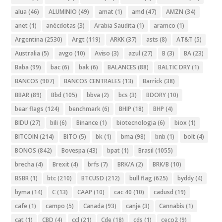
alua
(46)
ALUMINIO
(49)
amat
(1)
amd
(47)
AMZN
(34)
anet
(1)
anécdotas
(3)
Arabia Saudita
(1)
aramco
(1)
Argentina
(2530)
Argt
(119)
ARKK
(37)
asts
(8)
AT&T
(5)
Australia
(5)
avgo
(10)
Aviso
(3)
azul
(27)
B
(3)
BA
(23)
Baba
(99)
bac
(6)
bak
(6)
BALANCES
(88)
BALTIC DRY
(1)
BANCOS
(907)
BANCOS CENTRALES
(13)
Barrick
(38)
BBAR
(89)
Bbd
(105)
bbva
(2)
bcs
(3)
BDORY
(10)
bear flags
(124)
benchmark
(6)
BHIP
(18)
BHP
(4)
BIDU
(27)
bili
(6)
Binance
(1)
biotecnologia
(6)
biox
(1)
BITCOIN
(214)
BITO
(5)
bk
(1)
bma
(98)
bnb
(1)
bolt
(4)
BONOS
(842)
Bovespa
(43)
bpat
(1)
Brasil
(1055)
brecha
(4)
Brexit
(4)
brfs
(7)
BRK/A
(2)
BRK/B
(10)
BSBR
(1)
btc
(210)
BTCUSD
(212)
bull flag
(625)
byddy
(4)
byma
(14)
C
(13)
CAAP
(10)
cac 40
(10)
cadusd
(19)
cafe
(1)
campo
(5)
Canada
(93)
canje
(3)
Cannabis
(1)
cat
(1)
CBD
(4)
ccl
(21)
Cde
(18)
cds
(1)
ceco2
(9)