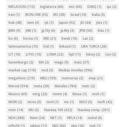
INFLACION
(113)
Inglaterra
(60)
intc
(60)
IONQ
(1)
ipc
(2)
iren
(1)
IRON ORE
(55)
IRS
(38)
Israel
(10)
Italia
(3)
Itub
(48)
iwm
(3)
iyt
(1)
Japon
(92)
JD
(44)
Jets
(1)
JMIA
(9)
JNK
(1)
jp10y
(6)
jp40y
(3)
JPM
(50)
klac
(1)
ko
(6)
korea
(1)
KRE
(21)
kweb
(16)
Lac
(2)
latinoamerica
(15)
lcid
(1)
linkusd
(1)
LIRA TURCA
(26)
LIT
(10)
LITIO
(10)
LOMA
(22)
lqd
(11)
lukoy
(2)
Luv
(2)
luxemburgo
(2)
MA
(2)
mags
(9)
maiz
(37)
market cap
(110)
mcd
(5)
Medias moviles
(996)
megafono
(219)
MELI
(109)
memorias
(3)
mep
(21)
Merval
(594)
meta
(30)
Metales
(784)
metr
(2)
Mexico
(69)
mirg
(23)
mmm
(4)
Moex
(1)
moh
(1)
MORI
(2)
mrna
(3)
mrvl
(1)
ms
(1)
MSCI
(5)
msft
(42)
mstr
(14)
MU
(3)
Nasdaq 100
(422)
Nasdaq comp.
(201)
NDX
(388)
Nem
(24)
NET
(1)
NFLX
(14)
nickel
(6)
nifty50
(1)
nikkei
(11)
NIO
(60)
nke
(16)
nok
(1)