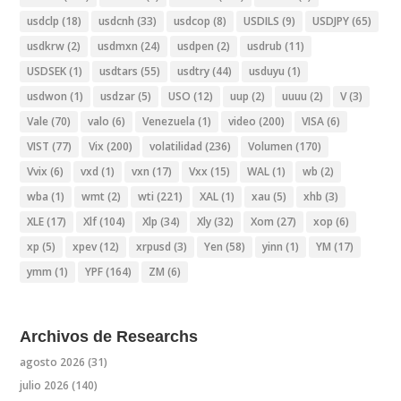
usdclp
(18)
usdcnh
(33)
usdcop
(8)
USDILS
(9)
USDJPY
(65)
usdkrw
(2)
usdmxn
(24)
usdpen
(2)
usdrub
(11)
USDSEK
(1)
usdtars
(55)
usdtry
(44)
usduyu
(1)
usdwon
(1)
usdzar
(5)
USO
(12)
uup
(2)
uuuu
(2)
V
(3)
Vale
(70)
valo
(6)
Venezuela
(1)
video
(200)
VISA
(6)
VIST
(77)
Vix
(200)
volatilidad
(236)
Volumen
(170)
Vvix
(6)
vxd
(1)
vxn
(17)
Vxx
(15)
WAL
(1)
wb
(2)
wba
(1)
wmt
(2)
wti
(221)
XAL
(1)
xau
(5)
xhb
(3)
XLE
(17)
Xlf
(104)
Xlp
(34)
Xly
(32)
Xom
(27)
xop
(6)
xp
(5)
xpev
(12)
xrpusd
(3)
Yen
(58)
yinn
(1)
YM
(17)
ymm
(1)
YPF
(164)
ZM
(6)
Archivos de Researchs
agosto 2026
(31)
julio 2026
(140)